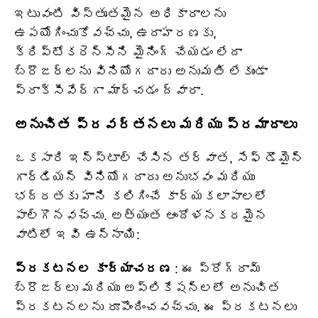
ఇటువంటి విస్తృతమైన అధికారాలను
ఉపయోగించుకోవచ్చు, ఉదాహరణకు,
క్రిప్టోకరెన్సీని మైనింగ్ చేయడం లేదా
బ్రౌజర్‌లను వినియోగదారు అనుమతి లేకుండా
ప్రాక్సీవేర్‌గా మార్చడం ద్వారా.
అనుచిత ప్రవర్తనలు మరియు ప్రమాదాలు
ఒకసారి ఇన్‌స్టాల్ చేసిన తర్వాత, సేఫ్ డొమైన్
గార్డియన్ వినియోగదారు అనుభవం మరియు
భద్రతకు హాని కలిగించే కార్యకలాపాలలో
పాల్గొనవచ్చు. అత్యంత ఆందోళనకరమైన
వాటిలో ఇవి ఉన్నాయి:
ప్రకటనల కార్యాచరణ
: ఈ ప్రోగ్రామ్
బ్రౌజర్‌లు మరియు అప్లికేషన్‌లలో అనుచిత
ప్రకటనలను రూపొందించవచ్చు. ఈ ప్రకటనలు