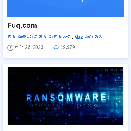
Fuq.com
రోగ్ యాంటీ-స్పైవేర్ ప్రోగ్రామ్
,
Mac మాల్వేర్
జూన్ 26, 2023
19,979