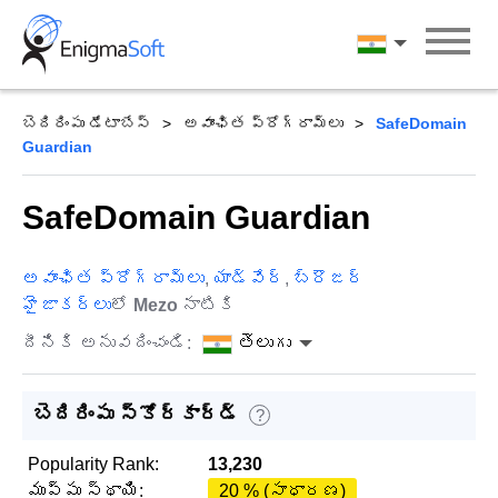
Skip
to
తెలుగు
content
బెదిరింపు డేటాబేస్
అవాంఛిత ప్రోగ్రామ్‌లు
SafeDomain
Guardian
SafeDomain Guardian
అవాంఛిత ప్రోగ్రామ్‌లు
,
యాడ్వేర్
,
బ్రౌజర్
హైజాకర్లు
లో
Mezo
నాటికి
దీనికి అనువదించండి:
తెలుగు
బెదిరింపు స్కోర్‌కార్డ్
?
Popularity Rank:
13,230
ముప్పు స్థాయి:
20 % (సాధారణ)