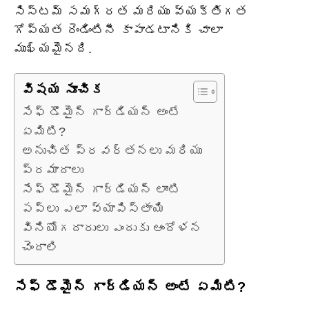
సిస్టమ్ సమగ్రత మరియు వ్యక్తిగత
గోప్యత రెండింటినీ కాపాడటానికి చాలా
ముఖ్యమైనది.
విషయ సూచిక
సేఫ్ డొమైన్ గార్డియన్ అంటే
ఏమిటి?
అనుచిత ప్రవర్తనలు మరియు
ప్రమాదాలు
సేఫ్ డొమైన్ గార్డియన్ లాంటి
పప్‌లు ఎలా వ్యాపిస్తాయి
వినియోగదారులు ఎందుకు ఆందోళన
చెందాలి
సేఫ్ డొమైన్ గార్డియన్ అంటే ఏమిటి?