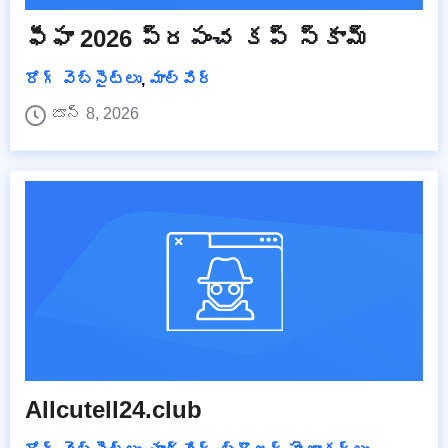
ఫీఫా 2026 ప్రపంచ కప్ స్కామ్
రోగ్ వెబ్‌సైట్‌లు
,
మాల్వేర్
జూన్ 8, 2026
Allcutell24.club