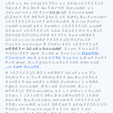
బట్టి ధర మారవచ్చు) పేర్కొన్న ధర మరియు సబ్‌స్క్రిప్షన్
వ్యవధికి మీకు వెంటనే ముందస్తుగా బిల్ చేయబడుతుంది. ధర
సాధారణంగా అర్ధవార్షికంగా
$79.98
నుండి ప్రారంభమవుతుంది
(స్పైహంటర్ ప్రో విండోస్/స్పైహంటర్ ఫర్ మ్యాక్). మీరు నిరంతరాయంగా
సబ్‌స్క్రిప్షన్‌ను కలిగి ఉన్నట్లయితే, మీ అసలు కొనుగోలు
సమయంలో అమలులో ఉన్న ప్రామాణిక సబ్‌స్క్రిప్షన్ రుసుముతో
మరియు అదే సబ్‌స్క్రిప్షన్ సమయ వ్యవధికి లేదా ప్రమోషన్
మెటీరియల్స్/కొనుగోలు పేజీలో పేర్కొన్న విధంగా ఆటోమేటిక్
పునరుద్ధరణలను అందించే రిజిస్ట్రేషన్/కొనుగోలు పేజీ
నిబంధనలకు అనుగుణంగా మీ కొనుగోలు చేసిన సబ్‌స్క్రిప్షన్
ఆటోమేటిక్‌గా పునరుద్ధరించబడుతుంది
. వివరాల కోసం దయచేసి
కొనుగోలు పేజీని చూడండి. ట్రయల్ ఈ నిబంధనలకు,
EULA/TOS
,
గోప్యత/కుకీ పాలసీ
మరియు
డిస్కౌంట్ నిబంధనలకు
మీ అంగీకారానికి
లోబడి ఉంటుంది. మీరు స్పైహంటర్‌ను అన్‌ఇన్‌స్టాల్ చేయాలనుకుంటే,
ఎలా చేయాలో తెలుసుకోండి
.
మీ సబ్‌స్క్రిప్షన్ యొక్క ఆటోమేటిక్ పునరుద్ధరణ కోసం
చెల్లింపు కొరకు, ప్రతి చెల్లింపు తేదీకి ముందు మీరు రిజిస్టర్
చేసుకున్నప్పుడు అందించిన ఇమెయిల్ చిరునామాకు ఒక ఇమెయిల్
రిమైండర్ పంపబడుతుంది. మీ ట్రయల్ ప్రారంభంలో, మీరు ఒక
యాక్టివేషన్ కోడ్‌ను అందుకుంటారు, ఇది ఒక ఖాతాకు ఒక ట్రయల్
మరియు ఒక పరికరానికి మాత్రమే ఉపయోగించడానికి పరిమితం
చేయబడింది. మీరు నిరంతరాయంగా, అంతరాయం లేని సబ్‌స్క్రిప్షన్
వినియోగదారు అయితే, ఆఫరింగ్ మెటీరియల్స్ మరియు రిజిస్ట్రేషన్/
కొనుగోలు పేజీ నిబంధనలకు (ఇవి ఇక్కడ సూచన ద్వారా