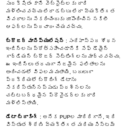
సురక్షితం కాని వెబ్‌సైట్‌లకు దారి
మళ్లించవచ్చు లేదా డబ్బు లేదా వ్యక్తిగత
వివరాలను సేకరించేందుకు రూపొందించిన నకిలీ
ఆఫర్‌లను ప్రచారం చేయవచ్చు.
బ్రౌజర్ మానిప్యులేషన్
: సందేహాస్పద శోధన
ఇంజిన్‌లను ప్రోత్సహించడానికి సేఫ్ డొమైన్
గార్డియన్ బ్రౌజర్ సెట్టింగ్‌లను మార్చవచ్చు.
ఈ ఇంజిన్‌లు తరచుగా నిజమైన ఫలితాలను
అందించడంలో విఫలమవుతాయి, బదులుగా
ప్రక్రియలో బ్రౌజింగ్ డేటాను
సేకరిస్తున్నప్పుడు ప్రశ్నలను
చట్టబద్ధమైన ప్రొవైడర్‌లకు దారి
మళ్లిస్తాయి.
డేటా ట్రాకింగ్
: అనేక PUPల మాదిరిగానే, ఇది
విస్తృత శ్రేణి వ్యక్తిగత మరియు సిస్టమ్