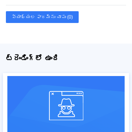
వ్యాఖ్యల ఫారమ్‌ను చూపు (0)
ట్రెండింగ్‌లో ఉంది