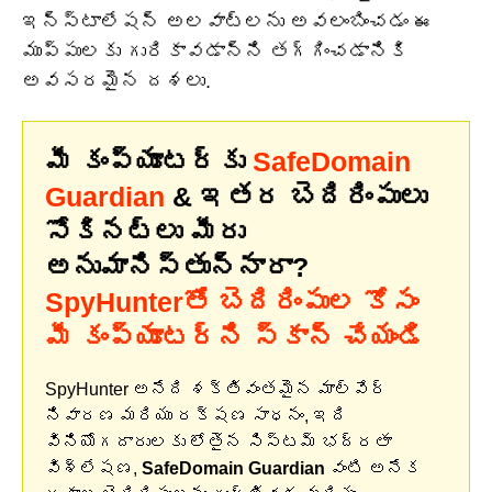
ఇన్‌స్టాలేషన్ అలవాట్లను అవలంబించడం ఈ
ముప్పులకు గురికావడాన్ని తగ్గించడానికి
అవసరమైన దశలు.
మీ కంప్యూటర్‌కు
SafeDomain
Guardian
& ఇతర బెదిరింపులు
సోకినట్లు మీరు
అనుమానిస్తున్నారా?
SpyHunterతో బెదిరింపుల కోసం
మీ కంప్యూటర్‌ని స్కాన్ చేయండి
SpyHunter అనేది శక్తివంతమైన మాల్వేర్
నివారణ మరియు రక్షణ సాధనం, ఇది
వినియోగదారులకు లోతైన సిస్టమ్ భద్రతా
విశ్లేషణ,
SafeDomain Guardian
వంటి అనేక