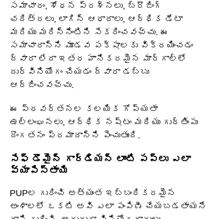
సమాచారం, శోధన ప్రశ్నలు, బ్రౌజింగ్
చరిత్రలు, లాగిన్ ఆధారాలు, ఆర్థిక డేటా
మరియు మరిన్నింటిని సేకరించవచ్చు. ఈ
సమాచారాన్ని మూడవ పక్షాలకు విక్రయించడం
ద్వారా లేదా ఇతర హానికరమైన మార్గాల్లో
దుర్వినియోగం చేయడం ద్వారా డబ్బు
ఆర్జించవచ్చు.
ఈ ప్రవర్తనల కలయిక గోప్యతా
ఉల్లంఘనలు, ఆర్థిక నష్టం మరియు గుర్తింపు
దొంగతనం ప్రమాదాన్ని పెంచుతుంది.
సేఫ్ డొమైన్ గార్డియన్ లాంటి పప్‌లు ఎలా
వ్యాపిస్తాయి
PUPల గురించి అత్యంత ఇబ్బందికరమైన
అంశాలలో ఒకటి అవి ఎలా పంపిణీ చేయబడతాయనే