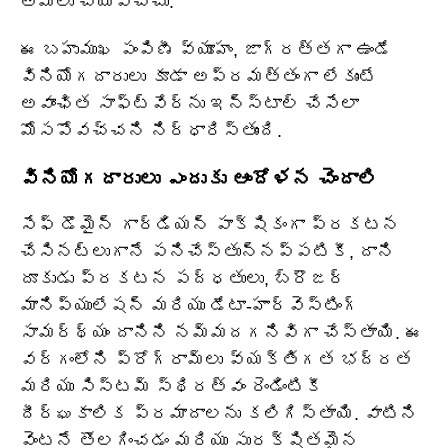
అమలు చేయవచ్చు.
ఈ బహుముఖ పంపిణీ వ్యూహం, జాగ్రత్తగా ఉండే
వినియోగదారులు కూడా అప్రమత్తంగా లేకుంటే
అవాంఛిత సాఫ్ట్‌వేర్‌ను ఇన్‌స్టాల్ చేసేలా
మోసపోవచ్చని నిర్ధారిస్తుంది.
వినియోగదారులు ఎందుకు ఆందోళన చెందాలి
సేఫ్ డొమైన్ గార్డియన్ పాక్షికంగా ప్రకటన
చేసినట్లుగానే పనిచేస్తున్నప్పటికీ, దాని
దూకుడు ప్రకటన పద్ధతులు, బ్రౌజర్
మానిప్యులేషన్ మరియు డేటా-హార్వెస్టింగ్
సామర్థ్యం దానిని నమ్మదగనివిగా చేస్తాయి. ఈ
వర్గంలోని ప్రోగ్రామ్‌లు వ్యక్తిగత భద్రత
మరియు సిస్టమ్ స్థిరత్వం రెండింటికీ
దీర్ఘకాలిక ప్రమాదాలను కలిగిస్తాయి. వాటిని
వెంటనే తొలగించడం మరియు సురక్షితమైన