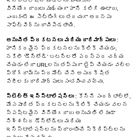
ఇన్‌స్టాలేషన్ మోడ్‌లను ఎంచుకునే
వినియోగదారులు ముఖ్యంగా హాని కలిగి ఉంటారు,
ఎందుకంటే ఈ సెట్టింగ్‌లు తరచుగా అదనపు
సాఫ్ట్‌వేర్‌ను దాచిపెడతాయి.
అనుచిత ప్రకటనలు మరియు దారిమార్పులు
:
హానికరమైన ప్రకటనలను క్లిక్ చేయడం,
నకిలీ 'డౌన్‌లోడ్' బటన్‌లతో పరస్పర చర్య
చేయడం లేదా URLలను తప్పుగా టైప్ చేయడం వల్ల
ప్రోగ్రామ్‌ను ప్రమోట్ చేసే అసురక్షిత
పేజీలకు దారిమార్పులు సంభవించవచ్చు.
స్టెల్త్ ఇన్‌స్టాలేషన్‌లు
: కొన్ని సందర్భాల్లో,
మోసపూరిత ప్రకటనలను క్లిక్ చేయడం వలన
స్పష్టమైన వినియోగదారు అనుమతి లేకుండా
నిశ్శబ్ద డౌన్‌లోడ్‌లు మరియు
ఇన్‌స్టాలేషన్‌లను ప్రారంభించే స్క్రిప్ట్‌లను