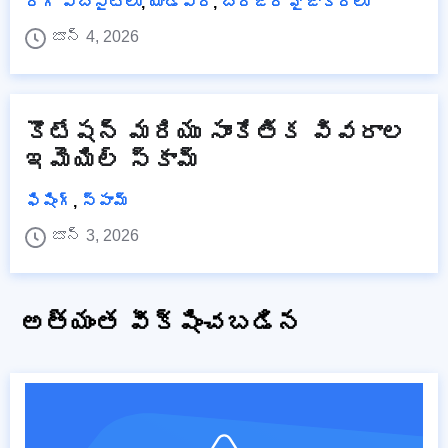
రోగ్ వెబ్‌సైట్‌లు
,
యాడ్వేర్
,
బ్రౌజర్ హైజాకర్లు
జూన్ 4, 2026
కొటేషన్ మరియు సాంకేతిక వివరాల
ఇమెయిల్ స్కామ్
ఫిషింగ్
,
స్పామ్
జూన్ 3, 2026
అత్యంత వీక్షించబడిన