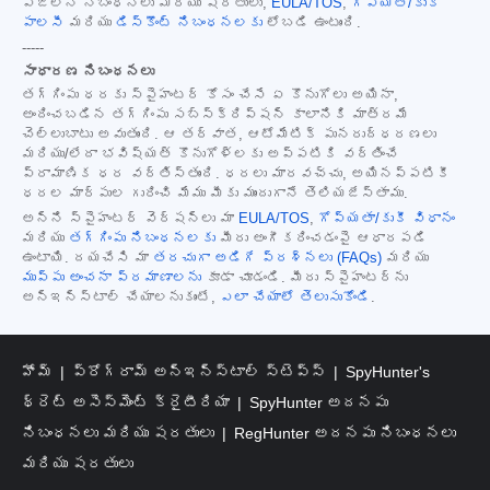
పేజీలోని నిబంధనలు మరియు షరతులు,
EULA/TOS
,
గోప్యత/కుకీ
పాలసీ
మరియు
డిస్కౌంట్ నిబంధనలకు
లోబడి ఉంటుంది.
-----
సాధారణ నిబంధనలు
తగ్గింపు ధరకు స్పైహంటర్ కోసం చేసే ఏ కొనుగోలు అయినా,
అందించబడిన తగ్గింపు సబ్‌స్క్రిప్షన్ కాలానికి మాత్రమే
చెల్లుబాటు అవుతుంది. ఆ తర్వాత, ఆటోమేటిక్ పునరుద్ధరణలు
మరియు/లేదా భవిష్యత్ కొనుగోళ్లకు అప్పటికి వర్తించే
ప్రామాణిక ధర వర్తిస్తుంది. ధరలు మారవచ్చు, అయినప్పటికీ
ధరల మార్పుల గురించి మేము మీకు ముందుగానే తెలియజేస్తాము.
అన్ని స్పైహంటర్ వెర్షన్‌లు మా
EULA/TOS
,
గోప్యతా/కుకీ విధానం
మరియు
తగ్గింపు నిబంధనలకు
మీరు అంగీకరించడంపై ఆధారపడి
ఉంటాయి. దయచేసి మా
తరచుగా అడిగే ప్రశ్నలు (FAQs)
మరియు
ముప్పు అంచనా ప్రమాణాలను
కూడా చూడండి. మీరు స్పైహంటర్‌ను
అన్‌ఇన్‌స్టాల్ చేయాలనుకుంటే,
ఎలా చేయాలో తెలుసుకోండి
.
హోమ్
ప్రోగ్రామ్ అన్‌ఇన్‌స్టాల్ స్టెప్స్
SpyHunter's
థ్రెట్ అసెస్‌మెంట్ క్రైటీరియా
SpyHunter అదనపు
నిబంధనలు మరియు షరతులు
RegHunter అదనపు నిబంధనలు
మరియు షరతులు