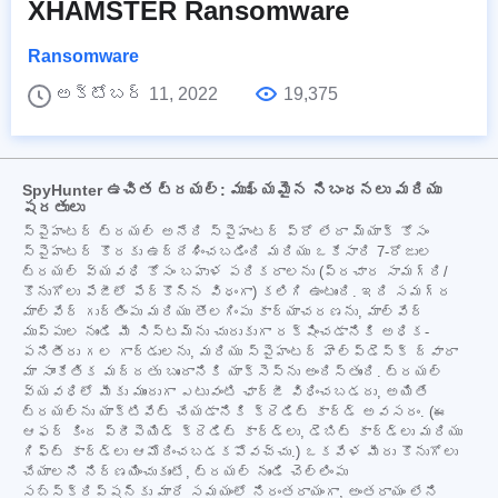
XHAMSTER Ransomware
Ransomware
అక్టోబర్ 11, 2022
19,375
SpyHunter ఉచిత ట్రయల్: ముఖ్యమైన నిబంధనలు మరియు
షరతులు
స్పైహంటర్ ట్రయల్ అనేది స్పైహంటర్ ప్రో లేదా మ్యాక్ కోసం
స్పైహంటర్ కొరకు ఉద్దేశించబడింది మరియు ఒకేసారి 7-రోజుల
ట్రయల్ వ్యవధి కోసం బహుళ పరికరాలను (ప్రచార సామగ్రి/
కొనుగోలు పేజీలో పేర్కొన్న విధంగా) కలిగి ఉంటుంది. ఇది సమగ్ర
మాల్వేర్ గుర్తింపు మరియు తొలగింపు కార్యాచరణను, మాల్వేర్
ముప్పుల నుండి మీ సిస్టమ్‌ను చురుకుగా రక్షించడానికి అధిక-
పనితీరు గల గార్డులను, మరియు స్పైహంటర్ హెల్ప్‌డెస్క్ ద్వారా
మా సాంకేతిక మద్దతు బృందానికి యాక్సెస్‌ను అందిస్తుంది. ట్రయల్
వ్యవధిలో మీకు ముందుగా ఎటువంటి ఛార్జీ విధించబడదు, అయితే
ట్రయల్‌ను యాక్టివేట్ చేయడానికి క్రెడిట్ కార్డ్ అవసరం. (ఈ
ఆఫర్ కింద ప్రీపెయిడ్ క్రెడిట్ కార్డ్‌లు, డెబిట్ కార్డ్‌లు మరియు
గిఫ్ట్ కార్డ్‌లు ఆమోదించబడకపోవచ్చు.) ఒకవేళ మీరు కొనుగోలు
చేయాలని నిర్ణయించుకుంటే, ట్రయల్ నుండి చెల్లింపు
సబ్‌స్క్రిప్షన్‌కు మారే సమయంలో నిరంతరాయంగా, అంతరాయం లేని