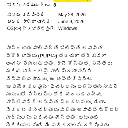
సోకిన కంప్యూటర్లు:
8
మొదట కనిపించింది:
May 28, 2026
ఆఖరి సారిగా చూచింది:
June 9, 2026
OS(లు) ప్రభావితమైంది:
Windows
సాంప్రదాయ మాల్వేర్‌తో పోలిస్తే అవాంఛిత
ప్రోగ్రామ్‌లు (PUPలు) తరచుగా తక్కువగా
అంచనా వేయబడతాయి, కానీ గోప్యత, పనితీరు
మరియు భద్రతపై వాటి ప్రభావాన్ని
విస్మరించకూడదు. ఈ అప్లికేషన్‌లు
'ఉపయోగకరమైన' ఫీచర్‌లను అందిస్తున్నామనే
ముసుగులో సిస్టమ్‌లలోకి చొరబడవచ్చు,
వాస్తవానికి అనుచిత ప్రకటనలు, డేటా-
సేకరణ దినచర్యలు మరియు అవాంఛిత బ్రౌజర్
మార్పులను పరిచయం చేస్తాయి. అటువంటి
బెదిరింపుల నుండి మీ పరికరాలను రక్షించడం