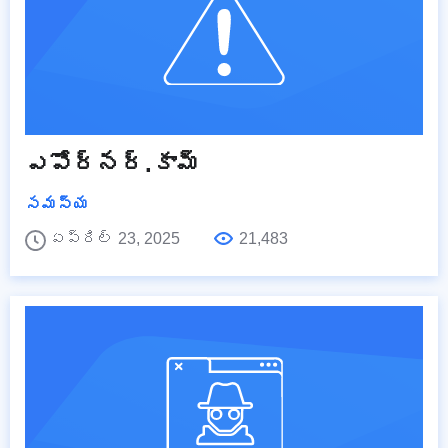
ఎపోర్నర్.కామ్
సమస్య
ఏప్రిల్ 23, 2025
21,483