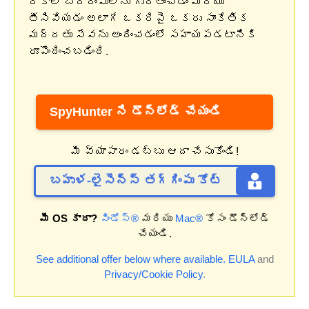
రకాల బెదిరింపులను గుర్తించడం మరియు
తీసివేయడం అలాగే ఒకరిపై ఒకరు సాంకేతిక
మద్దతు సేవను అందించడంలో సహాయపడటానికి
రూపొందించబడింది.
SpyHunter ని డౌన్‌లోడ్ చేయండి
మీ వ్యాపారం డబ్బు ఆదా చేసుకోండి!
బహుళ-లైసెన్స్ తగ్గింపు కోట్
మీ OS కాదా?
విండోస్®
మరియు
Mac®
కోసం డౌన్‌లోడ్
చేయండి.
See additional offer below where available.
EULA
and
Privacy/Cookie Policy
.