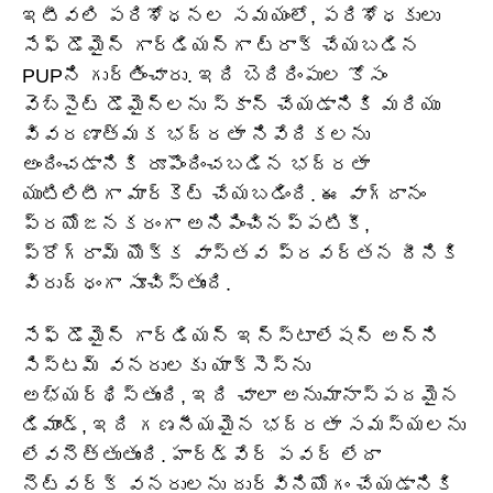
ఇటీవలి పరిశోధనల సమయంలో, పరిశోధకులు
సేఫ్ డొమైన్ గార్డియన్‌గా ట్రాక్ చేయబడిన
PUPని గుర్తించారు. ఇది బెదిరింపుల కోసం
వెబ్‌సైట్ డొమైన్‌లను స్కాన్ చేయడానికి మరియు
వివరణాత్మక భద్రతా నివేదికలను
అందించడానికి రూపొందించబడిన భద్రతా
యుటిలిటీగా మార్కెట్ చేయబడింది. ఈ వాగ్దానం
ప్రయోజనకరంగా అనిపించినప్పటికీ,
ప్రోగ్రామ్ యొక్క వాస్తవ ప్రవర్తన దీనికి
విరుద్ధంగా సూచిస్తుంది.
సేఫ్ డొమైన్ గార్డియన్ ఇన్‌స్టాలేషన్ అన్ని
సిస్టమ్ వనరులకు యాక్సెస్‌ను
అభ్యర్థిస్తుంది, ఇది చాలా అనుమానాస్పదమైన
డిమాండ్, ఇది గణనీయమైన భద్రతా సమస్యలను
లేవనెత్తుతుంది. హార్డ్‌వేర్ పవర్ లేదా
నెట్‌వర్క్ వనరులను దుర్వినియోగం చేయడానికి