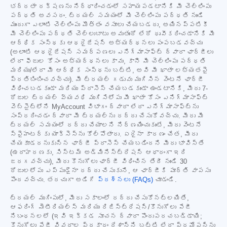
భద్రతా రక్షణను నిర్ధారించడంలో సహాయపడటానికి మీ చెల్లింపు
పద్ధతి అవసరం. ట్రయల్ సమయంలో మీ చెల్లింపు పద్ధతి నుండి
ముందుగా ఎలాంటి చెల్లింపు మొత్తం వసూలు చేయబడదు, అయినప్పటికీ
మీ చెల్లింపు పద్ధతి చెల్లుబాటు అవుతుందో లేదో ధృవీకరించడానికి మీ
ఆర్థిక సంస్థకు ఆథరైజేషన్ అభ్యర్థనలు పంపబడవచ్చు
(అలాంటి ఆథరైజేషన్ సమర్పణలు ఎనిగ్మాసాఫ్ట్ ద్వారా ఛార్జీలు
లేదా ఫీజుల కోసం అభ్యర్థనలు కావు, కానీ మీ చెల్లింపు పద్ధతి
మరియు/లేదా మీ ఆర్థిక సంస్థను బట్టి, అవి మీ ఖాతా లభ్యతపై
ప్రతిబింబించవచ్చు). మీ ట్రయల్ గడువు ముగిసిన వెంటనే ఛార్జీ
విధించబడకుండా మరియు ప్రాసెస్ చేయబడకుండా ఉండటానికి, మీరు 7-
రోజుల ట్రయల్ వ్యవధి ముగిసేలోపు మీ ఖాతా కోసం ఎనిగ్మాసాఫ్ట్
వెబ్‌సైట్‌లోని MyAccount విభాగం ద్వారా లేదా ఎనిగ్మాసాఫ్ట్‌ను
సంప్రదించడం ద్వారా మీ ట్రయల్‌ను రద్దు చేసుకోవచ్చు. మీరు మీ
ట్రయల్ సమయంలో రద్దు చేయాలని నిర్ణయించుకుంటే, మీరు వెంటనే
స్పైహంటర్‌కు యాక్సెస్‌ను కోల్పోతారు. ఏదైనా కారణం చేత, మీరు
చేయకూడదనుకున్న ఛార్జీ ప్రాసెస్ చేయబడిందని మీరు భావిస్తే
(ఉదాహరణకు, సిస్టమ్ అడ్మినిస్ట్రేషన్ ఆధారంగా ఇది
జరగవచ్చు), మీరు కొనుగోలు ఛార్జీ విధించిన తేదీ నుండి 30
రోజులలోపు ఎప్పుడైనా రద్దు చేసుకుని, ఆ ఛార్జీకి పూర్తి వాపసు
పొందవచ్చు. తరచుగా అడిగే
ప్రశ్నలు (FAQs)
చూడండి.
ట్రయల్ ముగింపులో, మీరు సకాలంలో రద్దు చేసుకోనట్లయితే,
ఆఫరింగ్ మెటీరియల్స్ మరియు రిజిస్ట్రేషన్/కొనుగోలు పేజీ
నిబంధనలలో (ఇవి ఇక్కడ సూచన ద్వారా పొందుపరచబడ్డాయి;
కొనుగోలు పేజీ వివరాల ప్రకారం దేశాన్ని బట్టి లేదా ప్రమోషన్‌ను