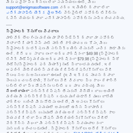
మీకు ఏవైనా ప్రశ్నలు లేదా సమస్యలు ఉంటే, మీరు
support@enigmasoftware.com
వద్ద ఇమెయిల్ ద్వారా లేదా
ఎనిగ్మాసాఫ్ట్ యొక్క మైఅకౌంట్
వెబ్‌సైట్‌లో సపోర్ట్ టికెట్‌ను
ఓపెన్ చేయడం ద్వారా ఎనిగ్మాసాఫ్ట్ సపోర్ట్‌ను సంప్రదించవచ్చు.
-----
స్పైహంటర్ కొనుగోలు వివరాలు
మాల్‌వేర్ తొలగింపు మరియు మా హెల్ప్‌డెస్క్ ద్వారా మా సపోర్ట్
విభాగానికి యాక్సెస్ వంటి పూర్తి కార్యాచరణ కోసం, మీరు
స్పైహంటర్‌కు తక్షణమే సబ్‌స్క్రయిబ్ చేసుకునే ఎంపిక కూడా మీకు
ఉంది. దీని ధర సాధారణంగా అర్ధవార్షికంగా
$49.98
(స్పైహంటర్
బేసిక్ విండోస్) మరియు అర్ధవార్షికంగా
$79.98
(స్పైహంటర్ ప్రో
విండోస్/స్పైహంటర్ ఫర్ మ్యాక్) నుండి ప్రారంభమవుతుంది. ఇది
ఆఫరింగ్ మెటీరియల్స్ మరియు రిజిస్ట్రేషన్/కొనుగోలు పేజీ
నిబంధనలకు అనుగుణంగా ఉంటుంది (ఇవి ఇక్కడ సూచన ద్వారా
పొందుపరచబడ్డాయి; కొనుగోలు పేజీ వివరాల ప్రకారం దేశాన్ని
బట్టి లేదా ప్రమోషన్‌ను బట్టి ధర మారవచ్చు). మీరు
నిరంతరాయంగా
సబ్‌స్క్రిప్షన్ తీసుకునే వినియోగదారు అయితే
మరియు మీ సబ్‌స్క్రిప్షన్ గడువు ముగియడానికి ముందు రాబోయే
ఛార్జీల గురించి మీకు నోటీసు అందితే, మీ అసలు కొనుగోలు
సబ్‌స్క్రిప్షన్ సమయంలో అమలులో ఉన్న ప్రామాణిక
సబ్‌స్క్రిప్షన్ రుసుముతో మరియు అదే సబ్‌స్క్రిప్షన్ కాల
వ్యవధికి లేదా ప్రమోషన్ మెటీరియల్స్/కొనుగోలు పేజీలో
పేర్కొన్న విధంగా మీ సబ్‌స్క్రిప్షన్ స్వయంచాలకంగా
పునరుద్ధరించబడుతుంది. స్పైహంటర్ కొనుగోలు అనేది కొనుగోలు