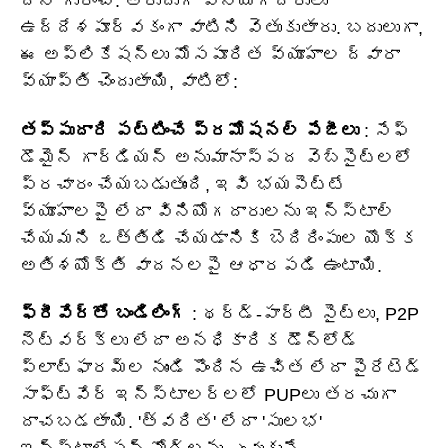
దాని గురించి. అరుదుగా వినియోగదారులు
ఉద్దేశపూర్వకంగా వాటిని వెతుకుతారు. బదులుగా,
ఈ అప్లికేషన్లు మోసపూరిత వ్యూహాల ద్వారా
వ్యాప్తి చెందుతాయి, వాటిలో:
తప్పుదారి పట్టించే ప్రమోషనల్ పేజీలు
: సేఫ్
డొమైన్ గార్డియన్ అనుమానాస్పద వెబ్‌సైట్‌లలో
ప్రచారం చేయబడుతుంది, ఇవి భయపెట్టే
వ్యూహాలపై లేదా వినియోగదారులను ఇన్‌స్టాల్
చేయమని ఒత్తిడి చేయడానికి బెదిరింపుల యొక్క
అతిశయోక్తి వాదనలపై ఆధారపడి ఉంటాయి.
ఫ్రీవేర్‌తో బండిలింగ్
: థర్డ్-పార్టీ సైట్‌లు, P2P
నెట్‌వర్క్‌లు లేదా అనధికారిక డౌన్‌లోడ్
ప్లాట్‌ఫారమ్‌ల నుండి పొందిన ఉచిత లేదా పైరేటెడ్
సాఫ్ట్‌వేర్ ఇన్‌స్టాలర్‌లలో PUPలు తరచుగా
దాచబడతాయి. 'త్వరిత' లేదా 'సులభ'