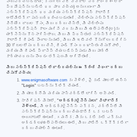
పొందుపరచబడ్డాయి; కొనుగోలు పేజీ వివరాల ప్రకారం దేశం లేదా
ప్రమోషన్‌ను బట్టి ధర మారవచ్చు) అనుగుణంగా మీ
సబ్‌స్క్రిప్షన్ ధర మరియు సబ్‌స్క్రిప్షన్ కాలానికి
ఆటోమేటిక్‌గా పునరుద్ధరించబడుతుంది. చెల్లింపు సబ్‌స్క్రిప్షన్
వినియోగదారుల కోసం, మీరు రద్దు చేస్తే, మీ చెల్లింపు
సబ్‌స్క్రిప్షన్ కాలం ముగిసే వరకు మీరు మీ ఉత్పత్తి(ల)కు
యాక్సెస్‌ను కొనసాగిస్తారు. మీరు మీ ప్రస్తుత సబ్‌స్క్రిప్షన్
కాలానికి రీఫండ్ పొందాలనుకుంటే, మీరు మీ ఇటీవలి కొనుగోలు జరిగిన
30 రోజులలోపు రద్దు చేసి, రీఫండ్ కోసం దరఖాస్తు చేసుకోవాలి,
మరియు మీ రీఫండ్ ప్రాసెస్ చేయబడినప్పుడు మీరు పూర్తి
కార్యాచరణను పొందడం తక్షణమే ఆగిపోతుంది.
మీరు సబ్‌స్క్రిప్షన్ లేదా ట్రయల్‌ను ఈ క్రింది విధంగా రద్దు
చేసుకోవచ్చు:
www.enigmasoftware.com
కు వెళ్లి, పై కుడి మూలలో ఉన్న
"Login"
బటన్‌ను క్లిక్ చేయండి.
మీ యూజర్‌నేమ్ మరియు పాస్‌వర్డ్‌తో లాగిన్ అవ్వండి.
నావిగేషన్ మెనూలో,
"ఆర్డర్/లైసెన్సులు" విభాగానికి
వెళ్లండి.
మీ ఆర్డర్/లైసెన్స్ పక్కన, వర్తిస్తే మీ
సబ్‌స్క్రిప్షన్‌ను రద్దు చేయడానికి ఒక బటన్
అందుబాటులో ఉంటుంది. గమనిక: మీకు ఒకటి కంటే ఎక్కువ
ఆర్డర్‌లు/ఉత్పత్తులు ఉంటే, మీరు వాటిని ఒక్కొక్కటిగా
రద్దు చేయాల్సి ఉంటుంది.