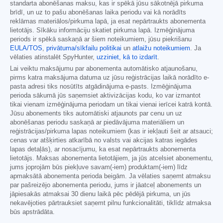
standarta abonēšanas maksu, kas ir spēkā jūsu sākotnējā pirkuma
brīdī, un uz to pašu abonēšanas laika periodu vai kā norādīts
reklāmas materiālos/pirkuma lapā, ja esat nepārtraukts abonementa
lietotājs. Sīkāku informāciju skatiet pirkuma lapā. Izmēģinājuma
periods ir spēkā saskaņā ar šiem noteikumiem, jūsu piekrišanu
EULA/TOS
,
privātuma/sīkfailu politikai
un
atlaižu noteikumiem
. Ja
vēlaties atinstalēt SpyHunter,
uzziniet, kā to izdarīt
.
Lai veiktu maksājumu par abonementa automātisko atjaunošanu,
pirms katra maksājuma datuma uz jūsu reģistrācijas laikā norādīto e-
pasta adresi tiks nosūtīts atgādinājuma e-pasts. Izmēģinājuma
perioda sākumā jūs saņemsiet aktivizācijas kodu, ko var izmantot
tikai vienam izmēģinājuma periodam un tikai vienai ierīcei katrā kontā.
Jūsu abonements tiks automātiski atjaunots par cenu un uz
abonēšanas periodu saskaņā ar piedāvājuma materiāliem un
reģistrācijas/pirkuma lapas noteikumiem (kas ir iekļauti šeit ar atsauci;
cenas var atšķirties atkarībā no valsts vai akcijas katras iegādes
lapas detaļās), ar nosacījumu, ka esat nepārtraukts abonementa
lietotājs. Maksas abonementa lietotājiem, ja jūs atcelsiet abonementu,
jums joprojām būs piekļuve savam(-iem) produktam(-iem) līdz
apmaksātā abonementa perioda beigām. Ja vēlaties saņemt atmaksu
par pašreizējo abonementa periodu, jums ir jāatceļ abonements un
jāpiesakās atmaksai 30 dienu laikā pēc pēdējā pirkuma, un jūs
nekavējoties pārtrauksiet saņemt pilnu funkcionalitāti, tiklīdz atmaksa
būs apstrādāta.