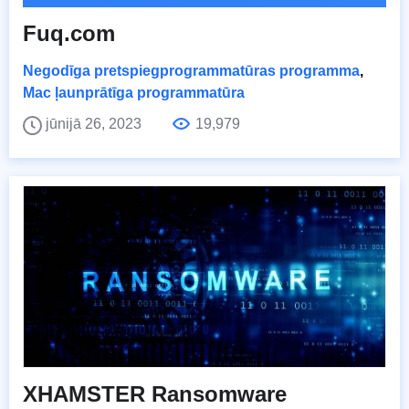
Fuq.com
Negodīga pretspiegprogrammatūras programma
,
Mac ļaunprātīga programmatūra
jūnijā 26, 2023
19,979
XHAMSTER Ransomware