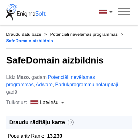
Skip
to
Latviešu
content
Draudu datu bāze
Potenciāli nevēlamas programmas
SafeDomain aizbildnis
SafeDomain aizbildnis
Līdz
Mezo.
gadam
Potenciāli nevēlamas
programmas
,
Adware
,
Pārlūkprogrammu nolaupītāji
.
gadā
Tulkot uz:
Latviešu
Draudu rādītāju karte
?
Popularity Rank:
13,230