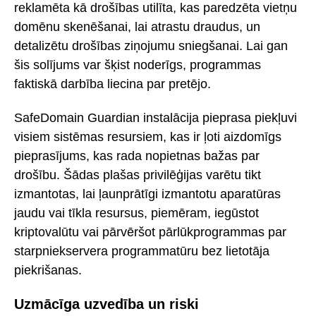
reklamēta kā drošības utilīta, kas paredzēta vietņu
domēnu skenēšanai, lai atrastu draudus, un
detalizētu drošības ziņojumu sniegšanai. Lai gan
šis solījums var šķist noderīgs, programmas
faktiskā darbība liecina par pretējo.
SafeDomain Guardian instalācija pieprasa piekļuvi
visiem sistēmas resursiem, kas ir ļoti aizdomīgs
pieprasījums, kas rada nopietnas bažas par
drošību. Šādas plašas privilēģijas varētu tikt
izmantotas, lai ļaunprātīgi izmantotu aparatūras
jaudu vai tīkla resursus, piemēram, iegūstot
kriptovalūtu vai pārvēršot pārlūkprogrammas par
starpniekservera programmatūru bez lietotāja
piekrišanas.
Uzmācīga uzvedība un riski