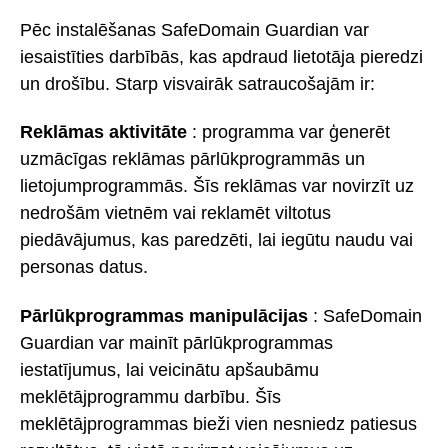
Pēc instalēšanas SafeDomain Guardian var
iesaistīties darbībās, kas apdraud lietotāja pieredzi
un drošību. Starp visvairāk satraucošajām ir:
Reklāmas aktivitāte
: programma var ģenerēt
uzmācīgas reklāmas pārlūkprogrammās un
lietojumprogrammās. Šīs reklāmas var novirzīt uz
nedrošām vietnēm vai reklamēt viltotus
piedāvājumus, kas paredzēti, lai iegūtu naudu vai
personas datus.
Pārlūkprogrammas manipulācijas
: SafeDomain
Guardian var mainīt pārlūkprogrammas
iestatījumus, lai veicinātu apšaubāmu
meklētājprogrammu darbību. Šīs
meklētājprogrammas bieži vien nesniedz patiesus