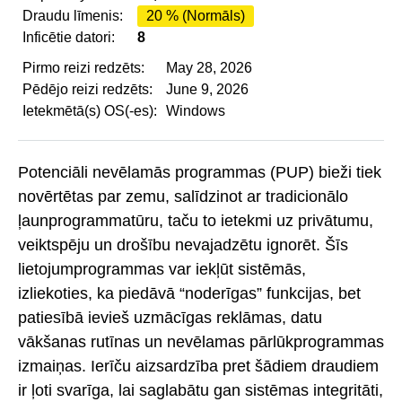
Draudu līmenis:
20 % (Normāls)
Inficētie datori:
8
Pirmo reizi redzēts:
May 28, 2026
Pēdējo reizi redzēts:
June 9, 2026
Ietekmētā(s) OS(-es):
Windows
Potenciāli nevēlamās programmas (PUP) bieži tiek
novērtētas par zemu, salīdzinot ar tradicionālo
ļaunprogrammatūru, taču to ietekmi uz privātumu,
veiktspēju un drošību nevajadzētu ignorēt. Šīs
lietojumprogrammas var iekļūt sistēmās,
izliekoties, ka piedāvā “noderīgas” funkcijas, bet
patiesībā ievieš uzmācīgas reklāmas, datu
vākšanas rutīnas un nevēlamas pārlūkprogrammas
izmaiņas. Ierīču aizsardzība pret šādiem draudiem
ir ļoti svarīga, lai saglabātu gan sistēmas integritāti,