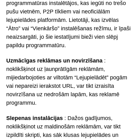
programmatūras instalētājos, kas iegūti no trešo
pušu vietnēm, P2P tīkliem vai neoficiālām
lejupielādes platformām. Lietotāji, kas izvēlas
“Ātro” vai “Vienkāršo” instalēšanas režīmu, ir īpaši
neaizsargāti, jo šie iestatījumi bieži vien slēpj
papildu programmatūru.
Uzmācīgas reklāmas un novirzīšana
:
noklikšķinot uz ļaunprātīgām reklāmām,
mijiedarbojoties ar viltotām “Lejupielādēt” pogām
vai nepareizi ierakstot URL, var tikt izraisīta
novirzīšana uz nedrošām lapām, kas reklamē
programmu.
Slepenas instalācijas
: Dažos gadījumos,
noklikšķinot uz maldinošām reklāmām, var tikt
izpildīti skripti, kas sāk klusas lejupielādes un