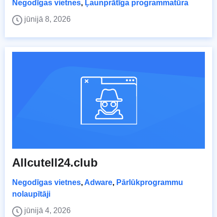
Negodīgas vietnes
,
Ļaunprātīga programmatūra
jūnijā 8, 2026
Allcutell24.club
Negodīgas vietnes
,
Adware
,
Pārlūkprogrammu
nolaupītāji
jūnijā 4, 2026