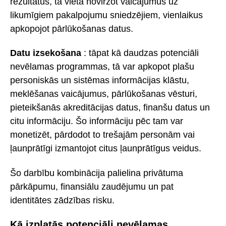
rezultātus, tā vietā novirzot vaicājumus uz
likumīgiem pakalpojumu sniedzējiem, vienlaikus
apkopojot pārlūkošanas datus.
Datu izsekošana
: tāpat kā daudzas potenciāli
nevēlamas programmas, tā var apkopot plašu
personiskās un sistēmas informācijas klāstu,
meklēšanas vaicājumus, pārlūkošanas vēsturi,
pieteikšanās akreditācijas datus, finanšu datus un
citu informāciju. Šo informāciju pēc tam var
monetizēt, pārdodot to trešajām personām vai
ļaunprātīgi izmantojot citus ļaunprātīgus veidus.
Šo darbību kombinācija palielina privātuma
pārkāpumu, finansiālu zaudējumu un pat
identitātes zādzības risku.
Kā izplatās potenciāli nevēlamas