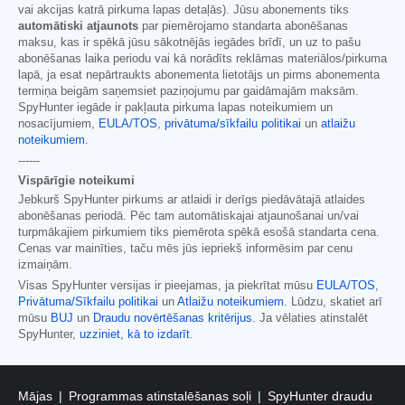
vai akcijas katrā pirkuma lapas detaļās). Jūsu abonements tiks
automātiski atjaunots
par piemērojamo standarta abonēšanas
maksu, kas ir spēkā jūsu sākotnējās iegādes brīdī, un uz to pašu
abonēšanas laika periodu vai kā norādīts reklāmas materiālos/pirkuma
lapā, ja esat nepārtraukts abonementa lietotājs un pirms abonementa
termiņa beigām saņemsiet paziņojumu par gaidāmajām maksām.
SpyHunter iegāde ir pakļauta pirkuma lapas noteikumiem un
nosacījumiem,
EULA/TOS
,
privātuma/sīkfailu politikai
un
atlaižu
noteikumiem
.
------
Vispārīgie noteikumi
Jebkurš SpyHunter pirkums ar atlaidi ir derīgs piedāvātajā atlaides
abonēšanas periodā. Pēc tam automātiskajai atjaunošanai un/vai
turpmākajiem pirkumiem tiks piemērota spēkā esošā standarta cena.
Cenas var mainīties, taču mēs jūs iepriekš informēsim par cenu
izmaiņām.
Visas SpyHunter versijas ir pieejamas, ja piekrītat mūsu
EULA/TOS
,
Privātuma/Sīkfailu politikai
un
Atlaižu noteikumiem
. Lūdzu, skatiet arī
mūsu
BUJ
un
Draudu novērtēšanas kritērijus
. Ja vēlaties atinstalēt
SpyHunter,
uzziniet, kā to izdarīt
.
Mājas
Programmas atinstalēšanas soļi
SpyHunter draudu