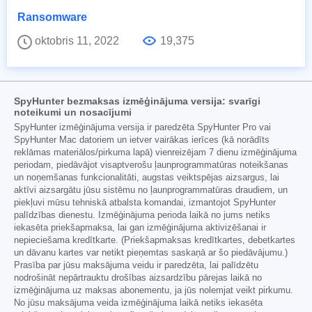
Ransomware
oktobris 11, 2022
19,375
SpyHunter bezmaksas izmēģinājuma versija: svarīgi
noteikumi un nosacījumi
SpyHunter izmēģinājuma versija ir paredzēta SpyHunter Pro vai
SpyHunter Mac datoriem un ietver vairākas ierīces (kā norādīts
reklāmas materiālos/pirkuma lapā) vienreizējam 7 dienu izmēģinājuma
periodam, piedāvājot visaptverošu ļaunprogrammatūras noteikšanas
un noņemšanas funkcionalitāti, augstas veiktspējas aizsargus, lai
aktīvi aizsargātu jūsu sistēmu no ļaunprogrammatūras draudiem, un
piekļuvi mūsu tehniskā atbalsta komandai, izmantojot SpyHunter
palīdzības dienestu. Izmēģinājuma perioda laikā no jums netiks
iekasēta priekšapmaksa, lai gan izmēģinājuma aktivizēšanai ir
nepieciešama kredītkarte. (Priekšapmaksas kredītkartes, debetkartes
un dāvanu kartes var netikt pieņemtas saskaņā ar šo piedāvājumu.)
Prasība par jūsu maksājuma veidu ir paredzēta, lai palīdzētu
nodrošināt nepārtrauktu drošības aizsardzību pārejas laikā no
izmēģinājuma uz maksas abonementu, ja jūs nolemjat veikt pirkumu.
No jūsu maksājuma veida izmēģinājuma laikā netiks iekasēta