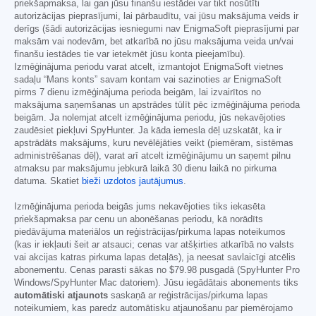
priekšapmaksa, lai gan jūsu finanšu iestādei var tikt nosūtīti
autorizācijas pieprasījumi, lai pārbaudītu, vai jūsu maksājuma veids ir
derīgs (šādi autorizācijas iesniegumi nav EnigmaSoft pieprasījumi par
maksām vai nodevām, bet atkarībā no jūsu maksājuma veida un/vai
finanšu iestādes tie var ietekmēt jūsu konta pieejamību).
Izmēģinājuma periodu varat atcelt, izmantojot EnigmaSoft vietnes
sadaļu “Mans konts” savam kontam vai sazinoties ar EnigmaSoft
pirms 7 dienu izmēģinājuma perioda beigām, lai izvairītos no
maksājuma saņemšanas un apstrādes tūlīt pēc izmēģinājuma perioda
beigām. Ja nolemjat atcelt izmēģinājuma periodu, jūs nekavējoties
zaudēsiet piekļuvi SpyHunter. Ja kāda iemesla dēļ uzskatāt, ka ir
apstrādāts maksājums, kuru nevēlējāties veikt (piemēram, sistēmas
administrēšanas dēļ), varat arī atcelt izmēģinājumu un saņemt pilnu
atmaksu par maksājumu jebkurā laikā 30 dienu laikā no pirkuma
datuma. Skatiet
bieži uzdotos jautājumus
.
Izmēģinājuma perioda beigās jums nekavējoties tiks iekasēta
priekšapmaksa par cenu un abonēšanas periodu, kā norādīts
piedāvājuma materiālos un reģistrācijas/pirkuma lapas noteikumos
(kas ir iekļauti šeit ar atsauci; cenas var atšķirties atkarībā no valsts
vai akcijas katras pirkuma lapas detaļās), ja neesat savlaicīgi atcēlis
abonementu. Cenas parasti sākas no
$79.98
pusgadā (SpyHunter Pro
Windows/SpyHunter Mac datoriem). Jūsu iegādātais abonements tiks
automātiski atjaunots
saskaņā ar reģistrācijas/pirkuma lapas
noteikumiem, kas paredz automātisku atjaunošanu par piemērojamo