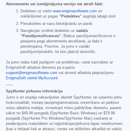
Abonementu vai izmēģinājuma versiju var atcelt šādi:
Dodieties uz vietni
www.enigmasoftware.com
un
noklikšķiniet uz pogas
"Pieteikties"
augšējā labajā stūrī.
Piesakieties ar savu lietotājvārdu un paroli.
Navigācijas izvēlnē dodieties uz
sadaļu
“Pasūtījums/licences”.
Blakus pasūtījumam/licencei ir
pieejama poga abonementa atcelšanai, ja tāda ir
piemērojama. Piezīme. Ja jums ir vairāki
pasūtījumi/produkti, tie būs jāatceļ atsevišķi.
Ja jums rodas kādi jautājumi vai problēmas, varat sazināties ar
EnigmaSoft atbalsta dienestu pa e-pastu
support@enigmasoftware.com
vai atverot atbalsta pieprasījumu
EnigmaSoft vietnē MyAccount
.
------
SpyHunter pirkuma informācija
Jums ir arī iespēja nekavējoties abonēt SpyHunter, lai saņemtu pilnu
funkcionalitāti, tostarp ļaunprogrammatūras noņemšanu un piekļuvi
mūsu atbalsta nodaļai, izmantojot mūsu palīdzības dienestu, parasti
sākot no
$49.98
pusgadā (SpyHunter Basic Windows) un
$79.98
pusgadā (SpyHunter Pro Windows/SpyHunter Mac) saskaņā ar
piedāvājuma materiāliem un reģistrācijas/pirkuma lapas noteikumiem
(kas ir iekļauti šeit ar atsauci; cenas var atšķirties atkarībā no valsts