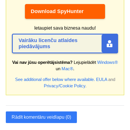
Download SpyHunter
Ietaupiet sava biznesa naudu!
Vairāku licenču atlaides
piedāvājums
Vai nav jūsu operētājsistēma?
Lejupielādēt
Windows®
un
Mac®
.
See additional offer below where available.
EULA
and
Privacy/Cookie Policy
.
Rādīt komentāru veidlapu (0)