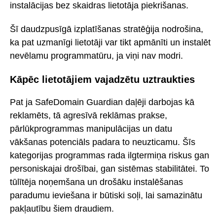
instalācijas bez skaidras lietotāja piekrišanas.
Šī daudzpusīgā izplatīšanas stratēģija nodrošina,
ka pat uzmanīgi lietotāji var tikt apmānīti un instalēt
nevēlamu programmatūru, ja viņi nav modri.
Kāpēc lietotājiem vajadzētu uztraukties
Pat ja SafeDomain Guardian daļēji darbojas kā
reklamēts, tā agresīvā reklāmas prakse,
pārlūkprogrammas manipulācijas un datu
vākšanas potenciāls padara to neuzticamu. Šīs
kategorijas programmas rada ilgtermiņa riskus gan
personiskajai drošībai, gan sistēmas stabilitātei. To
tūlītēja noņemšana un drošāku instalēšanas
paradumu ieviešana ir būtiski soļi, lai samazinātu
pakļautību šiem draudiem.