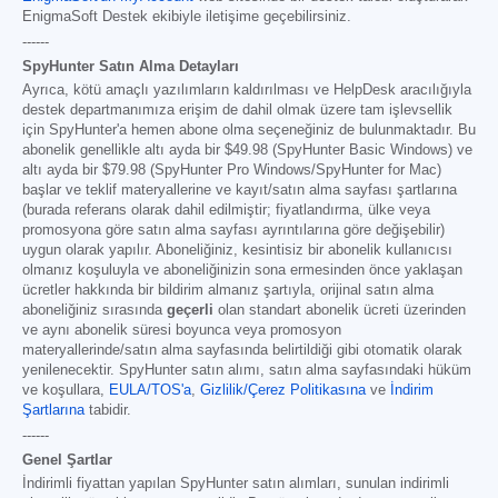
EnigmaSoft Destek ekibiyle iletişime geçebilirsiniz.
------
SpyHunter Satın Alma Detayları
Ayrıca, kötü amaçlı yazılımların kaldırılması ve HelpDesk aracılığıyla
destek departmanımıza erişim de dahil olmak üzere tam işlevsellik
için SpyHunter'a hemen abone olma seçeneğiniz de bulunmaktadır. Bu
abonelik genellikle altı ayda bir
$49.98
(SpyHunter Basic Windows) ve
altı ayda bir
$79.98
(SpyHunter Pro Windows/SpyHunter for Mac)
başlar ve teklif materyallerine ve kayıt/satın alma sayfası şartlarına
(burada referans olarak dahil edilmiştir; fiyatlandırma, ülke veya
promosyona göre satın alma sayfası ayrıntılarına göre değişebilir)
uygun olarak yapılır. Aboneliğiniz, kesintisiz bir abonelik kullanıcısı
olmanız koşuluyla ve aboneliğinizin sona ermesinden önce yaklaşan
ücretler hakkında bir bildirim almanız şartıyla, orijinal satın alma
aboneliğiniz sırasında
geçerli
olan standart abonelik ücreti üzerinden
ve aynı abonelik süresi boyunca veya promosyon
materyallerinde/satın alma sayfasında belirtildiği gibi otomatik olarak
yenilenecektir. SpyHunter satın alımı, satın alma sayfasındaki hüküm
ve koşullara,
EULA/TOS'a
,
Gizlilik/Çerez Politikasına
ve
İndirim
Şartlarına
tabidir.
------
Genel Şartlar
İndirimli fiyattan yapılan SpyHunter satın alımları, sunulan indirimli