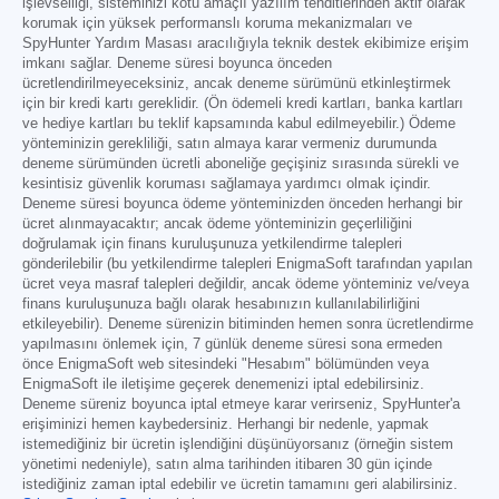
işlevselliği, sisteminizi kötü amaçlı yazılım tehditlerinden aktif olarak
korumak için yüksek performanslı koruma mekanizmaları ve
SpyHunter Yardım Masası aracılığıyla teknik destek ekibimize erişim
imkanı sağlar. Deneme süresi boyunca önceden
ücretlendirilmeyeceksiniz, ancak deneme sürümünü etkinleştirmek
için bir kredi kartı gereklidir. (Ön ödemeli kredi kartları, banka kartları
ve hediye kartları bu teklif kapsamında kabul edilmeyebilir.) Ödeme
yönteminizin gerekliliği, satın almaya karar vermeniz durumunda
deneme sürümünden ücretli aboneliğe geçişiniz sırasında sürekli ve
kesintisiz güvenlik koruması sağlamaya yardımcı olmak içindir.
Deneme süresi boyunca ödeme yönteminizden önceden herhangi bir
ücret alınmayacaktır; ancak ödeme yönteminizin geçerliliğini
doğrulamak için finans kuruluşunuza yetkilendirme talepleri
gönderilebilir (bu yetkilendirme talepleri EnigmaSoft tarafından yapılan
ücret veya masraf talepleri değildir, ancak ödeme yönteminiz ve/veya
finans kuruluşunuza bağlı olarak hesabınızın kullanılabilirliğini
etkileyebilir). Deneme sürenizin bitiminden hemen sonra ücretlendirme
yapılmasını önlemek için, 7 günlük deneme süresi sona ermeden
önce EnigmaSoft web sitesindeki "Hesabım" bölümünden veya
EnigmaSoft ile iletişime geçerek denemenizi iptal edebilirsiniz.
Deneme süreniz boyunca iptal etmeye karar verirseniz, SpyHunter'a
erişiminizi hemen kaybedersiniz. Herhangi bir nedenle, yapmak
istemediğiniz bir ücretin işlendiğini düşünüyorsanız (örneğin sistem
yönetimi nedeniyle), satın alma tarihinden itibaren 30 gün içinde
istediğiniz zaman iptal edebilir ve ücretin tamamını geri alabilirsiniz.