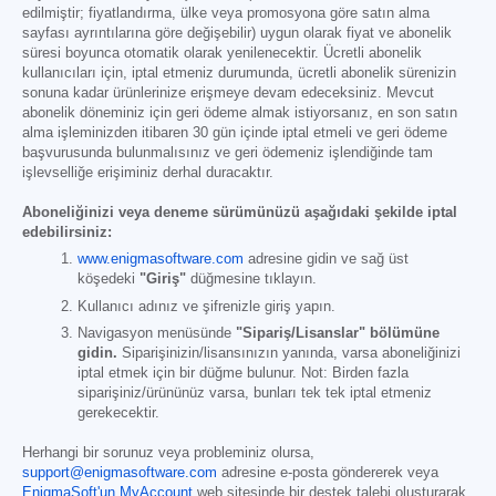
edilmiştir; fiyatlandırma, ülke veya promosyona göre satın alma
sayfası ayrıntılarına göre değişebilir) uygun olarak fiyat ve abonelik
süresi boyunca otomatik olarak yenilenecektir. Ücretli abonelik
kullanıcıları için, iptal etmeniz durumunda, ücretli abonelik sürenizin
sonuna kadar ürünlerinize erişmeye devam edeceksiniz. Mevcut
abonelik döneminiz için geri ödeme almak istiyorsanız, en son satın
alma işleminizden itibaren 30 gün içinde iptal etmeli ve geri ödeme
başvurusunda bulunmalısınız ve geri ödemeniz işlendiğinde tam
işlevselliğe erişiminiz derhal duracaktır.
Aboneliğinizi veya deneme sürümünüzü aşağıdaki şekilde iptal
edebilirsiniz:
www.enigmasoftware.com
adresine gidin ve sağ üst
köşedeki
"Giriş"
düğmesine tıklayın.
Kullanıcı adınız ve şifrenizle giriş yapın.
Navigasyon menüsünde
"Sipariş/Lisanslar" bölümüne
gidin.
Siparişinizin/lisansınızın yanında, varsa aboneliğinizi
iptal etmek için bir düğme bulunur. Not: Birden fazla
siparişiniz/ürününüz varsa, bunları tek tek iptal etmeniz
gerekecektir.
Herhangi bir sorunuz veya probleminiz olursa,
support@enigmasoftware.com
adresine e-posta göndererek veya
EnigmaSoft'un MyAccount
web sitesinde bir destek talebi oluşturarak