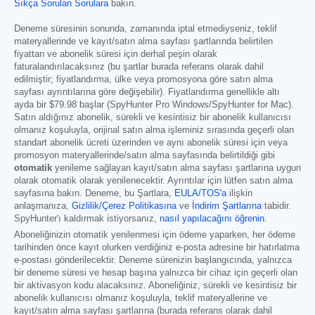
Sıkça Sorulan Sorulara
bakın.
Deneme süresinin sonunda, zamanında iptal etmediyseniz, teklif
materyallerinde ve kayıt/satın alma sayfası şartlarında belirtilen
fiyattan ve abonelik süresi için derhal peşin olarak
faturalandırılacaksınız (bu şartlar burada referans olarak dahil
edilmiştir; fiyatlandırma, ülke veya promosyona göre satın alma
sayfası ayrıntılarına göre değişebilir). Fiyatlandırma genellikle altı
ayda bir
$79.98
başlar (SpyHunter Pro Windows/SpyHunter for Mac).
Satın aldığınız abonelik, sürekli ve kesintisiz bir abonelik kullanıcısı
olmanız koşuluyla, orijinal satın alma işleminiz sırasında geçerli olan
standart abonelik ücreti üzerinden ve aynı abonelik süresi için veya
promosyon materyallerinde/satın alma sayfasında belirtildiği gibi
otomatik
yenileme sağlayan kayıt/satın alma sayfası şartlarına uygun
olarak otomatik olarak yenilenecektir. Ayrıntılar için lütfen satın alma
sayfasına bakın. Deneme, bu Şartlara,
EULA/TOS'a
ilişkin
anlaşmanıza,
Gizlilik/Çerez Politikasına
ve
İndirim Şartlarına
tabidir.
SpyHunter'ı kaldırmak istiyorsanız,
nasıl yapılacağını öğrenin
.
Aboneliğinizin otomatik yenilenmesi için ödeme yaparken, her ödeme
tarihinden önce kayıt olurken verdiğiniz e-posta adresine bir hatırlatma
e-postası gönderilecektir. Deneme sürenizin başlangıcında, yalnızca
bir deneme süresi ve hesap başına yalnızca bir cihaz için geçerli olan
bir aktivasyon kodu alacaksınız. Aboneliğiniz, sürekli ve kesintisiz bir
abonelik kullanıcısı olmanız koşuluyla, teklif materyallerine ve
kayıt/satın alma sayfası şartlarına (burada referans olarak dahil