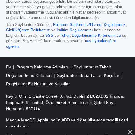
abonelik süresi boyunca geçerlidir. Bu sürenin ardından, otomatik
yenilemeler ve/veya gelecekteki satın alımlar için o an geçerli olan
standart fiyatlandırma uygulanacaktır. Fiyatlar değişebilir, ancak fiyat
değişiklikleri konusunda sizi önceden bilgilendireceğiz.
Tüm SpyHunter sürümleri
,
Kullanım Şartlarımız/Hizmet Koşullarımız
,
Gizlilik/Çerez Politikamız
ve
İndirim Koşullarımızı
kabul etmenize
bağlıdır. Lütfen ayrıca
SSS
ve
Tehdit Değerlendirme Kriterlerimize
de
göz atın. SpyHunter'ı kaldırmak istiyorsanız,
nasıl yapılacağını
öğrenin
.
Ev
Program Kaldırma Adımları
SpyHunter'ın Tehdit
Değerlendirme Kriterleri
SpyHunter Ek Şartlar ve Koşullar
RegHunter Ek Hüküm ve Koşullar
Kayıtlı Ofis: 1 Castle Street, 3. Kat, Dublin 2 D02XD82 İrlanda.
EnigmaSoft Limited, Özel Şirket Sınırlı hisseli, Şirket Kayıt
Numarası 597114.
Mac ve MacOS, Apple Inc.'in ABD ve diğer ülkelerde tescilli ticari
markalarıdır.