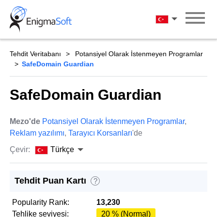
Skip
to
Türkçe
content
Tehdit Veritabanı
Potansiyel Olarak İstenmeyen Programlar
SafeDomain Guardian
SafeDomain Guardian
Mezo'de
Potansiyel Olarak İstenmeyen Programlar
,
Reklam yazılımı
,
Tarayıcı Korsanları
'de
Çevir:
Türkçe
Tehdit Puan Kartı
?
Popularity Rank:
13,230
Tehlike seviyesi:
20 % (Normal)