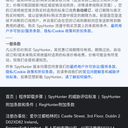
格以产品资料和注册/购买页面条款为准（这些条款已通过引用并入本
文；价格可能因国家/地区或促销活动而异，详情请参阅购买页面）。您
的订阅将按您首次购买时适用的标准订阅费
自动续订
，续订期限与首次
购买时相同，或以促销资料/购买页面中规定的期限为准。前提是您是连
续不间断的订阅用户，并且我们会在您的订阅到期前向您发送即将到期
费用的通知。购买 SpyHunter 须遵守购买页面上的条款和条件、
最终用
户许可协议/服务条款
、
隐私/Cookie 政策
和
折扣条款
。
------
一般条款
凡以折扣价购买 SpyHunter，其优惠订阅期限均有效。期限过后，自动
续订和/或未来购买将按届时适用的标准价格收费。价格可能会有所变
动，但我们会提前通知您。
所有 SpyHunter 版本均需您同意我们的
最终用户许可协议/服务条款
、
隐私/Cookie 政策
和
折扣条款
。另请参阅我们的
常见问题解答
和
威胁评
估标准
。如果您想卸载 SpyHunter，
请了解如何操作
。
首页
程序卸载步骤
SpyHunter 的威胁评估标准
SpyHunter
附加条款和条件
RegHunter附加条款
注册办事处：爱尔兰都柏林的1 Castle Street, 3rd Floor, Dublin 2
D02XD82 Ireland。