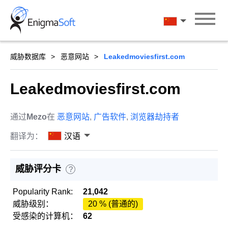
Skip
to
汉语
content
威胁数据库
恶意网站
Leakedmoviesfirst.com
Leakedmoviesfirst.com
通过
Mezo
在
恶意网站
,
广告软件
,
浏览器劫持者
翻译为：
汉语
威胁评分卡
?
Popularity Rank:
21,042
威胁级别：
20 % (普通的)
受感染的计算机：
62