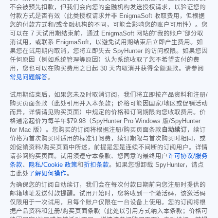
不会被预先扣款，但我们会向您的金融机构发送授权请求，以验证您的
付款方式是否有效（此类授权请求并非 EnigmaSoft 收取费用，但根据
您的付款方式和/或金融机构的不同，可能会影响您的账户可用性）。您
可以在 7 天试用期结束前，通过 EnigmaSoft 网站的“我的账户”部分取
消试用，或联系 EnigmaSoft，以避免试用期结束后立即产生费用。如
果您在试用期内取消，您将立即失去 SpyHunter 的访问权限。如果您因
任何原因（例如系统管理等原因）认为系统收取了您不希望支付的费
用，您也可以在购买费用之日起 30 天内取消并获得全额退款。请参阅
常见问题解答
。
试用期结束后，如果您未及时取消订阅，我们将立即按产品资料和注册/
购买页面条款（此处引用并入本条款；价格可能因国家/地区或促销活动
而异，详情请见购买页面）中规定的价格和订阅期限向您收取费用。价
格通常起价为每半年
$79.98
（SpyHunter Pro Windows 版/SpyHunter
for Mac 版）。您购买的订阅将根据注册/购买页面条款
自动续订
，续订
价格为首次购买时适用的标准订阅费，续订期限与首次购买时相同，或
如促销资料/购买页面中所述，前提是您是连续不间断的订阅用户。详情
请参阅购买页面。试用须遵守本条款、您同意的最终用户
许可协议/服务
条款
、
隐私/Cookie 政策
和
折扣条款
。如果您想卸载 SpyHunter，请点
击此处
了解如何操作
。
为确保您的订阅自动续订，我们会在每次付款日期前向您注册时提供的
邮箱地址发送付款提醒。试用开始时，您将收到一个激活码，该激活码
仅限用于一次试用，且每个账户仅限在一台设备上使用。您的订阅将根
据产品资料和注册/购买页面条款（此处以引用方式纳入本条款；价格可