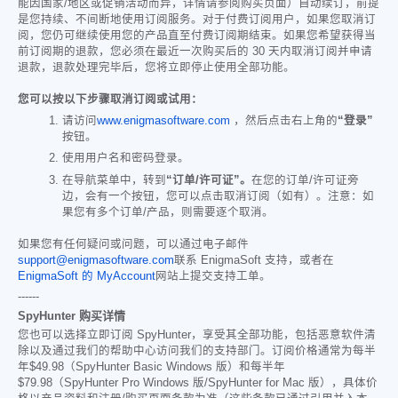
能因国家/地区或促销活动而异，详情请参阅购买页面）自动续订，前提
是您持续、不间断地使用订阅服务。对于付费订阅用户，如果您取消订
阅，您仍可继续使用您的产品直至付费订阅期结束。如果您希望获得当
前订阅期的退款，您必须在最近一次购买后的 30 天内取消订阅并申请
退款，退款处理完毕后，您将立即停止使用全部功能。
您可以按以下步骤取消订阅或试用：
请访问
www.enigmasoftware.com
，然后点击右上角的
“登录”
按钮。
使用用户名和密码登录。
在导航菜单中，转到
“订单/许可证”。
在您的订单/许可证旁
边，会有一个按钮，您可以点击取消订阅（如有）。注意：如
果您有多个订单/产品，则需要逐个取消。
如果您有任何疑问或问题，可以通过电子邮件
support@enigmasoftware.com
联系 EnigmaSoft 支持，或者在
EnigmaSoft 的 MyAccount
网站上提交支持工单。
------
SpyHunter 购买详情
您也可以选择立即订阅 SpyHunter，享受其全部功能，包括恶意软件清
除以及通过我们的帮助中心访问我们的支持部门。订阅价格通常为每半
年
$49.98
（SpyHunter Basic Windows 版）和每半年
$79.98
（SpyHunter Pro Windows 版/SpyHunter for Mac 版），具体价