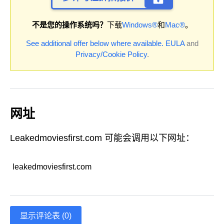
不是您的操作系统吗？
下载
Windows®
和
Mac®
。
See additional offer below where available.
EULA
and
Privacy/Cookie Policy
.
网址
Leakedmoviesfirst.com 可能会调用以下网址：
leakedmoviesfirst.com
显示评论表 (0)