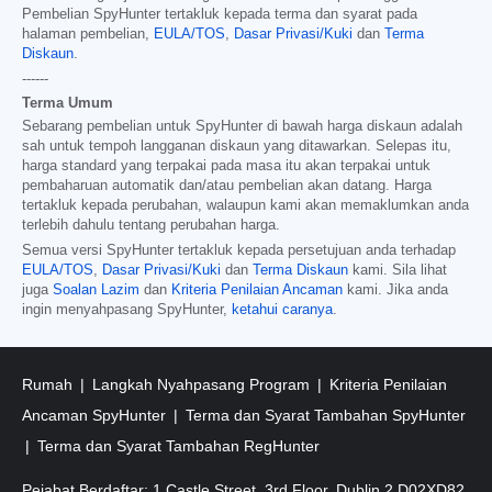
Pembelian SpyHunter tertakluk kepada terma dan syarat pada
halaman pembelian,
EULA/TOS
,
Dasar Privasi/Kuki
dan
Terma
Diskaun
.
------
Terma Umum
Sebarang pembelian untuk SpyHunter di bawah harga diskaun adalah
sah untuk tempoh langganan diskaun yang ditawarkan. Selepas itu,
harga standard yang terpakai pada masa itu akan terpakai untuk
pembaharuan automatik dan/atau pembelian akan datang. Harga
tertakluk kepada perubahan, walaupun kami akan memaklumkan anda
terlebih dahulu tentang perubahan harga.
Semua versi SpyHunter tertakluk kepada persetujuan anda terhadap
EULA/TOS
,
Dasar Privasi/Kuki
dan
Terma Diskaun
kami. Sila lihat
juga
Soalan Lazim
dan
Kriteria Penilaian Ancaman
kami. Jika anda
ingin menyahpasang SpyHunter,
ketahui caranya
.
Rumah
Langkah Nyahpasang Program
Kriteria Penilaian
Ancaman SpyHunter
Terma dan Syarat Tambahan SpyHunter
Terma dan Syarat Tambahan RegHunter
Pejabat Berdaftar: 1 Castle Street, 3rd Floor, Dublin 2 D02XD82