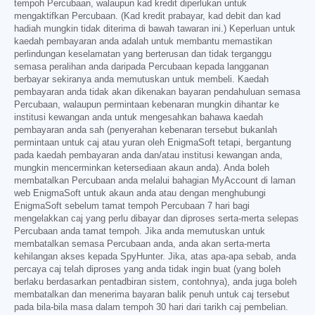
tempoh Percubaan, walaupun kad kredit diperlukan untuk
mengaktifkan Percubaan. (Kad kredit prabayar, kad debit dan kad
hadiah mungkin tidak diterima di bawah tawaran ini.) Keperluan untuk
kaedah pembayaran anda adalah untuk membantu memastikan
perlindungan keselamatan yang berterusan dan tidak terganggu
semasa peralihan anda daripada Percubaan kepada langganan
berbayar sekiranya anda memutuskan untuk membeli. Kaedah
pembayaran anda tidak akan dikenakan bayaran pendahuluan semasa
Percubaan, walaupun permintaan kebenaran mungkin dihantar ke
institusi kewangan anda untuk mengesahkan bahawa kaedah
pembayaran anda sah (penyerahan kebenaran tersebut bukanlah
permintaan untuk caj atau yuran oleh EnigmaSoft tetapi, bergantung
pada kaedah pembayaran anda dan/atau institusi kewangan anda,
mungkin mencerminkan ketersediaan akaun anda). Anda boleh
membatalkan Percubaan anda melalui bahagian MyAccount di laman
web EnigmaSoft untuk akaun anda atau dengan menghubungi
EnigmaSoft sebelum tamat tempoh Percubaan 7 hari bagi
mengelakkan caj yang perlu dibayar dan diproses serta-merta selepas
Percubaan anda tamat tempoh. Jika anda memutuskan untuk
membatalkan semasa Percubaan anda, anda akan serta-merta
kehilangan akses kepada SpyHunter. Jika, atas apa-apa sebab, anda
percaya caj telah diproses yang anda tidak ingin buat (yang boleh
berlaku berdasarkan pentadbiran sistem, contohnya), anda juga boleh
membatalkan dan menerima bayaran balik penuh untuk caj tersebut
pada bila-bila masa dalam tempoh 30 hari dari tarikh caj pembelian.