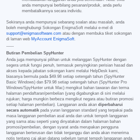
anda mempunyai berbilang pesanan/produk, anda perlu
membatalkannya secara individu.
Sekiranya anda mempunyai sebarang soalan atau masalah, anda
boleh menghubungi Sokongan EnigmaSoft melalui e-mel di
support@enigmasoftware.com
atau dengan membuka tiket sokongan
di laman web
MyAccount EnigmaSoft
.
------
Butiran Pembelian SpyHunter
Anda juga mempunyai pilihan untuk melanggan SpyHunter dengan
segera untuk fungsi penuh, termasuk penyingkiran perisian hasad dan
akses kepada jabatan sokongan kami melalui HelpDesk kami,
biasanya bermula pada
$49.98
setiap setengah tahun (SpyHunter
Basic Windows) dan
$79.98
setiap setengah tahun (SpyHunter Pro
Windows/SpyHunter untuk Mac) mengikut bahan tawaran dan terma
halaman pendaftaran/pembelian (yang digabungkan di sini melalui
rujukan; harga mungkin berbeza mengikut negara atau butiran promosi
setiap halaman pembelian). Langganan anda akan
diperbaharui
secara automatik
pada yuran langganan standard yang terpakai pada
masa langganan pembelian asal anda dan untuk tempoh langganan
yang sama atau seperti yang dinyatakan dalam halaman bahan
promosi/pembelian, dengan syarat anda merupakan pengguna
langganan berterusan dan tidak terganggu dan anda akan menerima
notis tentang caj akan datang sebelum tamat tempoh langganan anda.