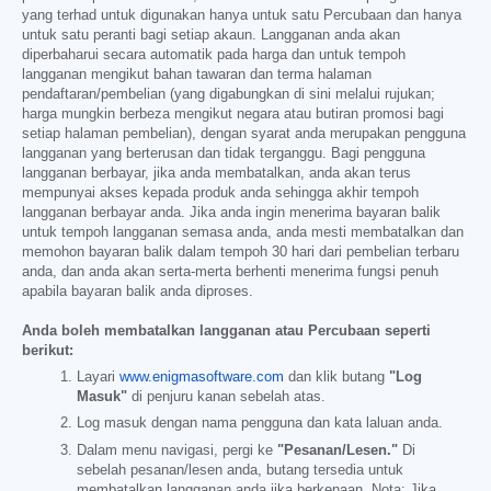
yang terhad untuk digunakan hanya untuk satu Percubaan dan hanya
untuk satu peranti bagi setiap akaun. Langganan anda akan
diperbaharui secara automatik pada harga dan untuk tempoh
langganan mengikut bahan tawaran dan terma halaman
pendaftaran/pembelian (yang digabungkan di sini melalui rujukan;
harga mungkin berbeza mengikut negara atau butiran promosi bagi
setiap halaman pembelian), dengan syarat anda merupakan pengguna
langganan yang berterusan dan tidak terganggu. Bagi pengguna
langganan berbayar, jika anda membatalkan, anda akan terus
mempunyai akses kepada produk anda sehingga akhir tempoh
langganan berbayar anda. Jika anda ingin menerima bayaran balik
untuk tempoh langganan semasa anda, anda mesti membatalkan dan
memohon bayaran balik dalam tempoh 30 hari dari pembelian terbaru
anda, dan anda akan serta-merta berhenti menerima fungsi penuh
apabila bayaran balik anda diproses.
Anda boleh membatalkan langganan atau Percubaan seperti
berikut:
Layari
www.enigmasoftware.com
dan klik butang
"Log
Masuk"
di penjuru kanan sebelah atas.
Log masuk dengan nama pengguna dan kata laluan anda.
Dalam menu navigasi, pergi ke
"Pesanan/Lesen."
Di
sebelah pesanan/lesen anda, butang tersedia untuk
membatalkan langganan anda jika berkenaan. Nota: Jika