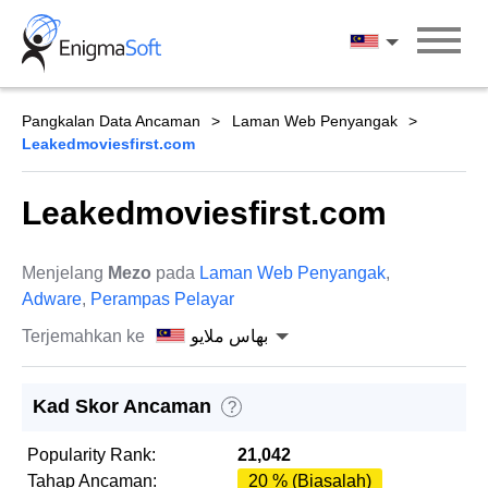
Skip
to
بهاس ملايو
content
Pangkalan Data Ancaman
Laman Web Penyangak
Leakedmoviesfirst.com
Leakedmoviesfirst.com
Menjelang
Mezo
pada
Laman Web Penyangak
,
Adware
,
Perampas Pelayar
Terjemahkan ke
بهاس ملايو
Kad Skor Ancaman
?
Popularity Rank:
21,042
Tahap Ancaman:
20 % (Biasalah)