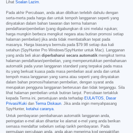
Lihat
Soalan Lazim
.
Pada akhir Percubaan, anda akan dibilkan terlebih dahulu dengan
serta-merta pada harga dan untuk tempoh langganan seperti yang
dinyatakan dalam bahan tawaran dan terma halaman
pendaftaran/pembelian (yang digabungkan di sini melalui rujukan;
harga mungkin berbeza mengikut negara atau butiran promosi setiap
halaman pembelian) jika anda tidak membatalkan tepat pada
masanya. Harga biasanya bermula pada
$79.98
setiap dua kali
setahun (SpyHunter Pro Windows/SpyHunter untuk Mac). Langganan
yang anda beli akan
diperbaharui secara automatik
mengikut terma
halaman pendaftaran/pembelian, yang memperuntukkan pembaharuan
automatik pada yuran langganan standard yang terpakai pada masa
itu yang berkuat kuasa pada masa pembelian asal anda dan untuk
tempoh masa langganan yang sama atau seperti yang dinyatakan
dalam bahan promosi/halaman pembelian, dengan syarat anda
merupakan pengguna langganan berterusan dan tidak terganggu. Sila
lihat halaman pembelian untuk butiran lanjut. Percubaan tertakluk
kepada Terma ini, persetujuan anda terhadap
EULA/TOS
,
Dasar
Privasi/Kuki
dan
Terma Diskaun
. Jika anda ingin menyahpasang
SpyHunter,
ketahui caranya
.
Untuk pembayaran pembaharuan automatik langganan anda,
peringatan e-mel akan dihantar ke alamat e-mel yang anda berikan
semasa mendaftar sebelum setiap tarikh pembayaran. Pada
permulaan percubaan anda, anda akan menerima kod pengaktifan