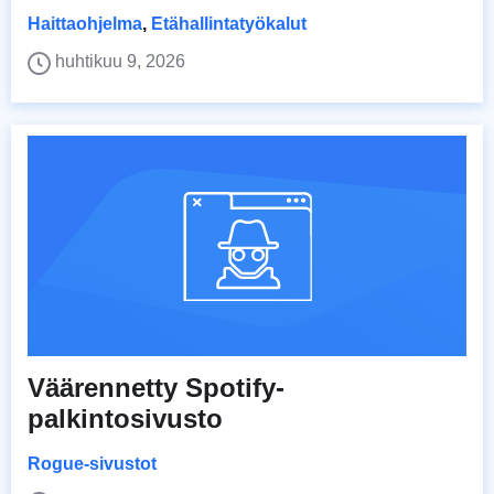
Haittaohjelma
,
Etähallintatyökalut
huhtikuu 9, 2026
Väärennetty Spotify-
palkintosivusto
Rogue-sivustot