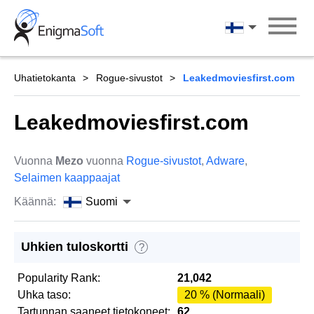
Skip
to
Suomi
content
Uhatietokanta
Rogue-sivustot
Leakedmoviesfirst.com
Leakedmoviesfirst.com
Vuonna
Mezo
vuonna
Rogue-sivustot
,
Adware
,
Selaimen kaappaajat
Käännä:
Suomi
Uhkien tuloskortti
?
Popularity Rank:
21,042
Uhka taso:
20 % (Normaali)
Tartunnan saaneet tietokoneet:
62