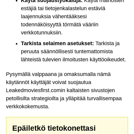
Käytä suojaustyökaluja:
Käytä mainosten
estäjiä tai tietojenkalastelun estäviä
laajennuksia vähentääksesi
todennäköisyyttä törmätä vääriin
verkkotunnuksiin.
Tarkista selaimen asetukset:
Tarkista ja
peruuta säännöllisesti tuntemattomista
lähteistä tulevien ilmoitusten käyttöoikeudet.
Pysymällä valppaana ja omaksumalla nämä
käytännöt käyttäjät voivat suojautua
Leakedmoviesfirst.comin kaltaisten sivustojen
petollisilta strategioilta ja ylläpitää turvallisempaa
verkkokokemusta.
Epäiletkö tietokonettasi