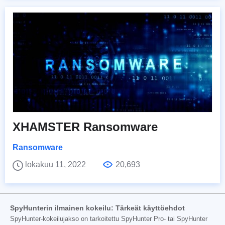
XHAMSTER Ransomware
Ransomware
lokakuu 11, 2022
20,693
SpyHunterin ilmainen kokeilu: Tärkeät käyttöehdot
SpyHunter-kokeilujakso on tarkoitettu SpyHunter Pro- tai SpyHunter