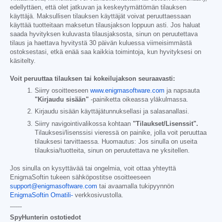
edellyttäen, että olet jatkuvan ja keskeytymättömän tilauksen
käyttäjä. Maksullisen tilauksen käyttäjät voivat peruuttaessaan
käyttää tuotteitaan maksetun tilausjakson loppuun asti. Jos haluat
saada hyvityksen kuluvasta tilausjaksosta, sinun on peruutettava
tilaus ja haettava hyvitystä 30 päivän kuluessa viimeisimmästä
ostoksestasi, etkä enää saa kaikkia toimintoja, kun hyvityksesi on
käsitelty.
Voit peruuttaa tilauksen tai kokeilujakson seuraavasti:
Siirry osoitteeseen
www.enigmasoftware.com
ja napsauta
"Kirjaudu sisään"
-painiketta oikeassa yläkulmassa.
Kirjaudu sisään käyttäjätunnuksellasi ja salasanallasi.
Siirry navigointivalikossa kohtaan
"Tilaukset/Lisenssit".
Tilauksesi/lisenssisi vieressä on painike, jolla voit peruuttaa
tilauksesi tarvittaessa. Huomautus: Jos sinulla on useita
tilauksia/tuotteita, sinun on peruutettava ne yksitellen.
Jos sinulla on kysyttävää tai ongelmia, voit ottaa yhteyttä
EnigmaSoftin tukeen sähköpostitse osoitteeseen
support@enigmasoftware.com
tai avaamalla tukipyynnön
EnigmaSoftin Omatili-
verkkosivustolla.
------
SpyHunterin ostotiedot