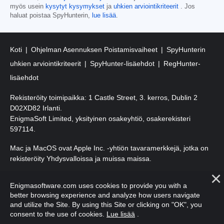
myös usein
kysytyt kysymykset
ja
uhkien arviointikriteerit
. Jos
haluat poistaa SpyHunterin,
lue lisää
.
Koti
Ohjelman Asennuksen Poistamisvaiheet
SpyHunterin
uhkien arviointikriteerit
SpyHunter-lisäehdot
RegHunter-
lisäehdot
Rekisteröity toimipaikka: 1 Castle Street, 3. kerros, Dublin 2
D02XD82 Irlanti.
EnigmaSoft Limited, yksityinen osakeyhtiö, osakerekisteri
597114.
Mac ja MacOS ovat Apple Inc. -yhtiön tavaramerkkejä, jotka on
rekisteröity Yhdysvalloissa ja muissa maissa.
Tekijänoikeudet 2016-
2026
. EnigmaSoft Ltd. Kaikki oikeudet
Enigmasoftware.com uses cookies to provide you with a
pidätetään.
better browsing experience and analyze how users navigate
and utilize the Site. By using this Site or clicking on "OK", you
consent to the use of cookies.
Lue lisää
.