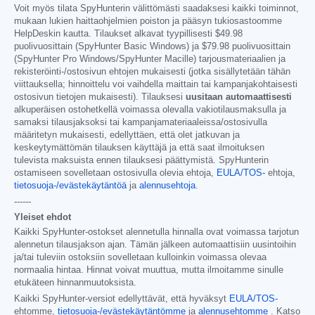
Voit myös tilata SpyHunterin välittömästi saadaksesi kaikki toiminnot,
mukaan lukien haittaohjelmien poiston ja pääsyn tukiosastoomme
HelpDeskin kautta. Tilaukset alkavat tyypillisesti
$49.98
puolivuosittain (SpyHunter Basic Windows) ja
$79.98
puolivuosittain
(SpyHunter Pro Windows/SpyHunter Macille) tarjousmateriaalien ja
rekisteröinti-/ostosivun ehtojen mukaisesti (jotka sisällytetään tähän
viittauksella; hinnoittelu voi vaihdella maittain tai kampanjakohtaisesti
ostosivun tietojen mukaisesti). Tilauksesi
uusitaan automaattisesti
alkuperäisen ostohetkellä voimassa olevalla vakiotilausmaksulla ja
samaksi tilausjaksoksi tai kampanjamateriaaleissa/ostosivulla
määritetyn mukaisesti, edellyttäen, että olet jatkuvan ja
keskeytymättömän tilauksen käyttäjä ja että saat ilmoituksen
tulevista maksuista ennen tilauksesi päättymistä. SpyHunterin
ostamiseen sovelletaan ostosivulla olevia ehtoja,
EULA/TOS-
ehtoja,
tietosuoja-/evästekäytäntöä
ja
alennusehtoja
.
------
Yleiset ehdot
Kaikki SpyHunter-ostokset alennetulla hinnalla ovat voimassa tarjotun
alennetun tilausjakson ajan. Tämän jälkeen automaattisiin uusintoihin
ja/tai tuleviin ostoksiin sovelletaan kulloinkin voimassa olevaa
normaalia hintaa. Hinnat voivat muuttua, mutta ilmoitamme sinulle
etukäteen hinnanmuutoksista.
Kaikki SpyHunter-versiot edellyttävät, että hyväksyt
EULA/TOS-
ehtomme,
tietosuoja-/evästekäytäntömme
ja
alennusehtomme
. Katso