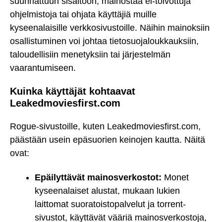
suunnattuun sisältöön, mainostaa ei-toivottuja
ohjelmistoja tai ohjata käyttäjiä muille
kyseenalaisille verkkosivustoille. Näihin mainoksiin
osallistuminen voi johtaa tietosuojaloukkauksiin,
taloudellisiin menetyksiin tai järjestelmän
vaarantumiseen.
Kuinka käyttäjät kohtaavat
Leakedmoviesfirst.com
Rogue-sivustoille, kuten Leakedmoviesfirst.com,
päästään usein epäsuorien keinojen kautta. Näitä
ovat:
Epäilyttävät mainosverkostot:
Monet
kyseenalaiset alustat, mukaan lukien
laittomat suoratoistopalvelut ja torrent-
sivustot, käyttävät vääriä mainosverkostoja,