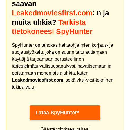
saavan
Leakedmoviesfirst.com
: n ja
muita uhkia?
Tarkista
tietokoneesi SpyHunter
SpyHunter on tehokas haittaohjelmien korjaus- ja
suojaustyökalu, joka on suunniteltu auttamaan
käyttäjiä tarjoamaan perusteellinen
järjestelmäturvallisuusanalyysi, havaitsemaan ja
poistamaan monenlaisia uhkia, kuten
Leakedmoviesfirst.com
, sekä yksi-yksi-tekninen
tukipalvelu.
Lataa SpyHunter*
Säästä yrityksesi rahaa!