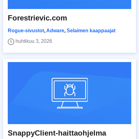
Forestrievic.com
Rogue-sivustot
,
Adware
,
Selaimen kaappaajat
huhtikuu 3, 2026
SnappyClient-haittaohjelma