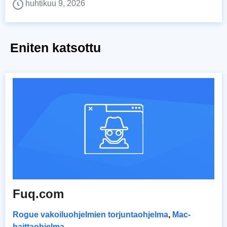
huhtikuu 9, 2026
Eniten katsottu
Fuq.com
Rogue vakoiluohjelmien torjuntaohjelma
,
Mac-
haittaohjelma