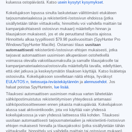
kuluessa ostopäivästä. Katso
usein kysytyt kysymykset
.
Kokeilujakson lopussa sinulta laskutetaan välittömästi etukäteen
tarjousmateriaaleissa ja rekisteröinti-/ostosivun ehdoissa (jotka
sisällytetään tähän viittauksella; hinnoittelu voi vaihdella maittain tai
kampanjakohtaisesti ostosivun mukaan) määritellyn hinnan ja
tilausjakson mukaisesti, jos et ole peruuttanut tilausta ajoissa.
Hinnoittelu alkaa tyypillisesti
$79.98
puolivuosittain (SpyHunter Pro
Windows/SpyHunter Macille). Ostamasi tilaus
uusitaan
automaattisesti
rekisteröinti-/ostosivun ehtojen mukaisesti, jotka
tarjoavat automaattisen uusimisen alkuperäisen ostohetkellä
voimassa olevalla vakiotilausmaksulla ja samalle tilausjaksolle tai
kampanjamateriaaleissa/ostosivulla määritellyllä tavalla, edellyttäen,
että olet jatkuva ja keskeytymätön tilauksen käyttäjä. Katso lisätietoja
ostosivulta. Kokeilujaksoon sovelletaan näitä ehtoja, hyväksyt
EULA/TOS:n
,
tietosuoja-/evästekäytännön
ja
alennusehdot
. Jos
haluat poistaa SpyHunterin,
lue lisää
.
Tilauksesi automaattisen uusimisen maksua varten lähetetään
sähköpostimuistutus rekisteröitymisen yhteydessä antamaasi
sähköpostiosoitteeseen ennen jokaista maksupäivää. Kokeilujakson
alussa saat aktivointikoodin, jota voi käyttää vain yhdessä
kokeilujaksossa ja vain yhdessä laitteessa tiliä kohden. Tilauksesi
uusitaan automaattisesti tarjousmateriaalien ja rekisteröinti-/ostosivun
ehtojen mukaisesti hinnalla ja tilausjaksoksi (jotka sisällytetään tähän
viittauksella; hinnoittelu voi vaihdella maittain tai ostosivun mukaan),