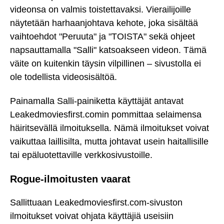
videonsa on valmis toistettavaksi. Vierailijoille
näytetään harhaanjohtava kehote, joka sisältää
vaihtoehdot "Peruuta" ja "TOISTA" sekä ohjeet
napsauttamalla "Salli" katsoakseen videon. Tämä
väite on kuitenkin täysin vilpillinen – sivustolla ei
ole todellista videosisältöä.
Painamalla Salli-painiketta käyttäjät antavat
Leakedmoviesfirst.comin pommittaa selaimensa
häiritsevällä ilmoituksella. Nämä ilmoitukset voivat
vaikuttaa laillisilta, mutta johtavat usein haitallisille
tai epäluotettaville verkkosivustoille.
Rogue-ilmoitusten vaarat
Sallittuaan Leakedmoviesfirst.com-sivuston
ilmoitukset voivat ohjata käyttäjiä useisiin