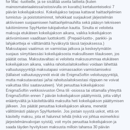
for Mac -tuotteille, ja se sisältää useita laitteita (kuten
mainosmateriaaleissa/ostosivulla on kuvattu) kertaluonteiseksi 7
päivän kokeilujaksoksi. Kokeilujakso tarjoaa kattavat haittaohjelmien
tunnistus- ja poistotoiminnot, tehokkaat suojaukset järjestelmän
aktiiviseen suojaamiseen haittaohjelmauhilta sekä pääsyn tekniseen
tukitiimiimme SpyHunter-tukipalvelun kautta. Sinulta ei veloiteta
maksuja etukäteen kokeilujakson aikana, vaikka kokeilujakson
aktivoimiseen vaaditaan luottokortti. (Prepaid-luotto-, pankki- ja
lahjakortteja ei välttämättä hyväksytä tässä tarjouksessa.)
Maksutapasi vaatimus on varmistaa jatkuva ja keskeytymätön
suojaus siirryttäessäsi kokeilujaksosta maksulliseen tilaukseen, jos
päätät ostaa. Maksutavaltasi ei veloiteta maksusummaa etukäteen
kokeilujakson aikana, vaikka rahoituslaitoksellesi voidaan lähettää
valtuutuspyyntöjä maksutapasi voimassaolon varmistamiseksi
(tällaiset valtuutuspyynnöt eivät ole EnigmaSoftin veloituspyyntöjä,
mutta maksutavastasi ja/tai rahoituslaitoksestasi riippuen ne voivat
vaikuttaa tilisi saatavuuteen). Voit peruuttaa kokeilujaksosi
EnigmaSoftin verkkosivuston Oma tili -osiossa tai ottamalla yhteyttä
EnigmaSoftiin ennen 7 päivän kokeilujakson päättymistä, jotta vältyt
erääntyvältä ja käsiteltävältä maksulta heti kokeilujakson päättymisen
jälkeen. Jos päätät peruuttaa kokeilujakson aikana, menetät
välittömästi pääsyn SpyHunteriin. Jos jostain syystä uskot, että on
käsitelty maksu, jota et halunnut tehdä (mikä voi johtua esimerkiksi
järjestelmänvalvojan syistä), voit myös peruuttaa kokeilujakson ja
saada täyden hyvityksen maksusta milloin tahansa 30 päivän