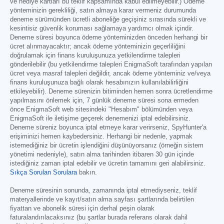
ve hediye kartları bu teklif kapsamında kabul edilmeyebilir.) Ödeme
yönteminizin gerekliliği, satın almaya karar vermeniz durumunda
deneme sürümünden ücretli aboneliğe geçişiniz sırasında sürekli ve
kesintisiz güvenlik koruması sağlamaya yardımcı olmak içindir.
Deneme süresi boyunca ödeme yönteminizden önceden herhangi bir
ücret alınmayacaktır; ancak ödeme yönteminizin geçerliliğini
doğrulamak için finans kuruluşunuza yetkilendirme talepleri
gönderilebilir (bu yetkilendirme talepleri EnigmaSoft tarafından yapılan
ücret veya masraf talepleri değildir, ancak ödeme yönteminiz ve/veya
finans kuruluşunuza bağlı olarak hesabınızın kullanılabilirliğini
etkileyebilir). Deneme sürenizin bitiminden hemen sonra ücretlendirme
yapılmasını önlemek için, 7 günlük deneme süresi sona ermeden
önce EnigmaSoft web sitesindeki "Hesabım" bölümünden veya
EnigmaSoft ile iletişime geçerek denemenizi iptal edebilirsiniz.
Deneme süreniz boyunca iptal etmeye karar verirseniz, SpyHunter'a
erişiminizi hemen kaybedersiniz. Herhangi bir nedenle, yapmak
istemediğiniz bir ücretin işlendiğini düşünüyorsanız (örneğin sistem
yönetimi nedeniyle), satın alma tarihinden itibaren 30 gün içinde
istediğiniz zaman iptal edebilir ve ücretin tamamını geri alabilirsiniz.
Sıkça Sorulan Sorulara
bakın.
Deneme süresinin sonunda, zamanında iptal etmediyseniz, teklif
materyallerinde ve kayıt/satın alma sayfası şartlarında belirtilen
fiyattan ve abonelik süresi için derhal peşin olarak
faturalandırılacaksınız (bu şartlar burada referans olarak dahil