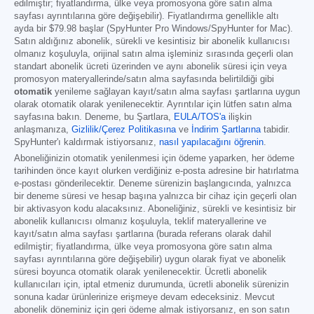
edilmiştir; fiyatlandırma, ülke veya promosyona göre satın alma
sayfası ayrıntılarına göre değişebilir). Fiyatlandırma genellikle altı
ayda bir
$79.98
başlar (SpyHunter Pro Windows/SpyHunter for Mac).
Satın aldığınız abonelik, sürekli ve kesintisiz bir abonelik kullanıcısı
olmanız koşuluyla, orijinal satın alma işleminiz sırasında geçerli olan
standart abonelik ücreti üzerinden ve aynı abonelik süresi için veya
promosyon materyallerinde/satın alma sayfasında belirtildiği gibi
otomatik
yenileme sağlayan kayıt/satın alma sayfası şartlarına uygun
olarak otomatik olarak yenilenecektir. Ayrıntılar için lütfen satın alma
sayfasına bakın. Deneme, bu Şartlara,
EULA/TOS'a
ilişkin
anlaşmanıza,
Gizlilik/Çerez Politikasına
ve
İndirim Şartlarına
tabidir.
SpyHunter'ı kaldırmak istiyorsanız,
nasıl yapılacağını öğrenin
.
Aboneliğinizin otomatik yenilenmesi için ödeme yaparken, her ödeme
tarihinden önce kayıt olurken verdiğiniz e-posta adresine bir hatırlatma
e-postası gönderilecektir. Deneme sürenizin başlangıcında, yalnızca
bir deneme süresi ve hesap başına yalnızca bir cihaz için geçerli olan
bir aktivasyon kodu alacaksınız. Aboneliğiniz, sürekli ve kesintisiz bir
abonelik kullanıcısı olmanız koşuluyla, teklif materyallerine ve
kayıt/satın alma sayfası şartlarına (burada referans olarak dahil
edilmiştir; fiyatlandırma, ülke veya promosyona göre satın alma
sayfası ayrıntılarına göre değişebilir) uygun olarak fiyat ve abonelik
süresi boyunca otomatik olarak yenilenecektir. Ücretli abonelik
kullanıcıları için, iptal etmeniz durumunda, ücretli abonelik sürenizin
sonuna kadar ürünlerinize erişmeye devam edeceksiniz. Mevcut
abonelik döneminiz için geri ödeme almak istiyorsanız, en son satın