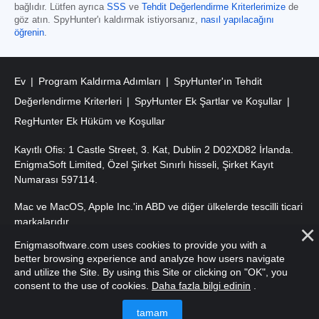
bağlıdır. Lütfen ayrıca
SSS
ve
Tehdit Değerlendirme Kriterlerimize
de
göz atın. SpyHunter'ı kaldırmak istiyorsanız,
nasıl yapılacağını
öğrenin
.
Ev
Program Kaldırma Adımları
SpyHunter'ın Tehdit
Değerlendirme Kriterleri
SpyHunter Ek Şartlar ve Koşullar
RegHunter Ek Hüküm ve Koşullar
Kayıtlı Ofis: 1 Castle Street, 3. Kat, Dublin 2 D02XD82 İrlanda.
EnigmaSoft Limited, Özel Şirket Sınırlı hisseli, Şirket Kayıt
Numarası 597114.
Mac ve MacOS, Apple Inc.'in ABD ve diğer ülkelerde tescilli ticari
markalarıdır.
Enigmasoftware.com uses cookies to provide you with a
Telif Hakkı 2016-
2026
. EnigmaSoft Ltd. Tüm Hakları Saklıdır.
better browsing experience and analyze how users navigate
and utilize the Site. By using this Site or clicking on "OK", you
consent to the use of cookies.
Daha fazla bilgi edinin
.