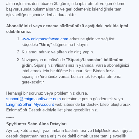
alma işleminizden itibaren 30 gün içinde iptal etmeli ve geri ödeme
başvurusunda bulunmalısınız ve geri ödemeniz işlendiğinde tam
işlevselliğe erişiminiz derhal duracaktır.
Aboneliğinizi veya deneme sürümünüzü aşağıdaki şekilde iptal
edebilirsiniz:
www.enigmasoftware.com
adresine gidin ve sağ üst
köşedeki
"Giriş"
düğmesine tıklayın.
Kullanıcı adınız ve şifrenizle giriş yapın.
Navigasyon menüsünde
"Sipariş/Lisanslar" bölümüne
gidin.
Siparişinizin/lisansınızın yanında, varsa aboneliğinizi
iptal etmek için bir düğme bulunur. Not: Birden fazla
siparişiniz/ürününüz varsa, bunları tek tek iptal etmeniz
gerekecektir.
Herhangi bir sorunuz veya probleminiz olursa,
support@enigmasoftware.com
adresine e-posta göndererek veya
EnigmaSoft'un MyAccount
web sitesinde bir destek talebi oluşturarak
EnigmaSoft Destek ekibiyle iletişime geçebilirsiniz.
------
SpyHunter Satın Alma Detayları
Ayrıca, kötü amaçlı yazılımların kaldırılması ve HelpDesk aracılığıyla
destek departmanımıza erişim de dahil olmak üzere tam işlevsellik