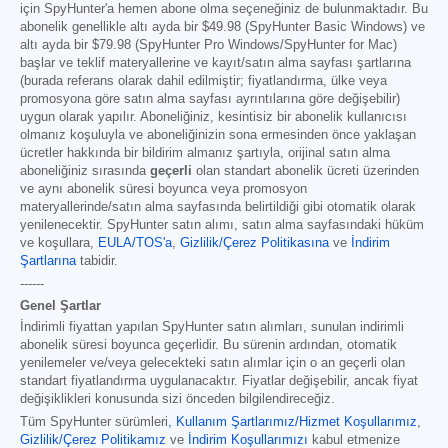
için SpyHunter'a hemen abone olma seçeneğiniz de bulunmaktadır. Bu
abonelik genellikle altı ayda bir
$49.98
(SpyHunter Basic Windows) ve
altı ayda bir
$79.98
(SpyHunter Pro Windows/SpyHunter for Mac)
başlar ve teklif materyallerine ve kayıt/satın alma sayfası şartlarına
(burada referans olarak dahil edilmiştir; fiyatlandırma, ülke veya
promosyona göre satın alma sayfası ayrıntılarına göre değişebilir)
uygun olarak yapılır. Aboneliğiniz, kesintisiz bir abonelik kullanıcısı
olmanız koşuluyla ve aboneliğinizin sona ermesinden önce yaklaşan
ücretler hakkında bir bildirim almanız şartıyla, orijinal satın alma
aboneliğiniz sırasında
geçerli
olan standart abonelik ücreti üzerinden
ve aynı abonelik süresi boyunca veya promosyon
materyallerinde/satın alma sayfasında belirtildiği gibi otomatik olarak
yenilenecektir. SpyHunter satın alımı, satın alma sayfasındaki hüküm
ve koşullara,
EULA/TOS'a
,
Gizlilik/Çerez Politikasına
ve
İndirim
Şartlarına
tabidir.
------
Genel Şartlar
İndirimli fiyattan yapılan SpyHunter satın alımları, sunulan indirimli
abonelik süresi boyunca geçerlidir. Bu sürenin ardından, otomatik
yenilemeler ve/veya gelecekteki satın alımlar için o an geçerli olan
standart fiyatlandırma uygulanacaktır. Fiyatlar değişebilir, ancak fiyat
değişiklikleri konusunda sizi önceden bilgilendireceğiz.
Tüm SpyHunter sürümleri
,
Kullanım Şartlarımız/Hizmet Koşullarımız
,
Gizlilik/Çerez Politikamız
ve
İndirim Koşullarımızı
kabul etmenize