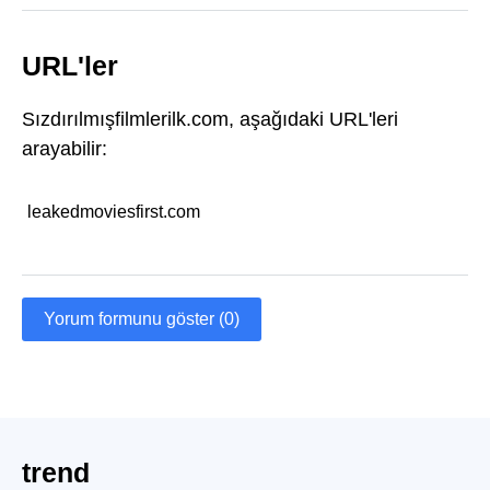
URL'ler
Sızdırılmışfilmlerilk.com, aşağıdaki URL'leri
arayabilir:
leakedmoviesfirst.com
Yorum formunu göster (0)
trend