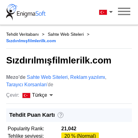
Skip
to
Türkçe
content
Tehdit Veritabanı
Sahte Web Siteleri
Sızdırılmışfilmlerilk.com
Sızdırılmışfilmlerilk.com
Mezo'de
Sahte Web Siteleri
,
Reklam yazılımı
,
Tarayıcı Korsanları
'de
Çevir:
Türkçe
Tehdit Puan Kartı
?
Popularity Rank:
21,042
Tehlike seviyesi:
20 % (Normal)