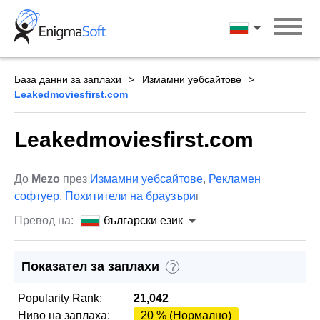
Skip
to
български ези
content
База данни за заплахи
Измамни уебсайтове
Leakedmoviesfirst.com
Leakedmoviesfirst.com
До
Mezo
през
Измамни уебсайтове
,
Рекламен
софтуер
,
Похитители на браузъри
г
Превод на:
български език
Показател за заплахи
?
Popularity Rank:
21,042
Ниво на заплаха:
20 % (Нормално)