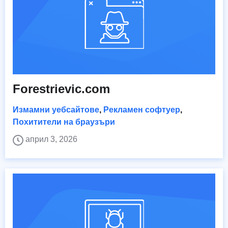
Forestrievic.com
Измамни уебсайтове
,
Рекламен софтуер
,
Похитители на браузъри
април 3, 2026