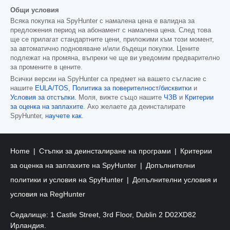
Общи условия
Всяка покупка на SpyHunter с намалена цена е валидна за
предложения период на абонамент с намалена цена. След това
ще се прилагат стандартните цени, приложими към този момент,
за автоматично подновяване и/или бъдещи покупки. Цените
подлежат на промяна, въпреки че ще ви уведомим предварително
за промените в цените.
Всички версии на SpyHunter са предмет на вашето съгласие с
нашите
EULA/TOS
,
Политика за поверителност/бисквитки
и
Условия за отстъпки
. Моля, вижте също нашите
ЧЗВ
и
Критерии
за оценка на заплахите
. Ако желаете да деинсталирате
SpyHunter,
научете как
.
Home
Стъпки за деинсталиране на програми
Критерии
за оценка на заплахите на SpyHunter
Допълнителни
политики и условия на SpyHunter
Допълнителни условия и
условия на RegHunter
Седалище: 1 Castle Street, 3rd Floor, Dublin 2 D02XD82
Ирландия.