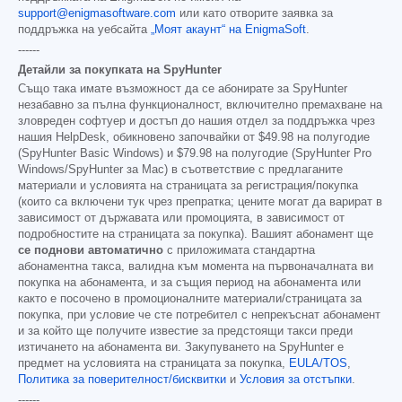
support@enigmasoftware.com
или като отворите заявка за
поддръжка на уебсайта
„Моят акаунт“ на EnigmaSoft
.
------
Детайли за покупката на SpyHunter
Също така имате възможност да се абонирате за SpyHunter
незабавно за пълна функционалност, включително премахване на
зловреден софтуер и достъп до нашия отдел за поддръжка чрез
нашия HelpDesk, обикновено започвайки от
$49.98
на полугодие
(SpyHunter Basic Windows) и
$79.98
на полугодие (SpyHunter Pro
Windows/SpyHunter за Mac) в съответствие с предлаганите
материали и условията на страницата за регистрация/покупка
(които са включени тук чрез препратка; цените могат да варират в
зависимост от държавата или промоцията, в зависимост от
подробностите на страницата за покупка). Вашият абонамент ще
се поднови автоматично
с приложимата стандартна
абонаментна такса, валидна към момента на първоначалната ви
покупка на абонамента, и за същия период на абонамента или
както е посочено в промоционалните материали/страницата за
покупка, при условие че сте потребител с непрекъснат абонамент
и за който ще получите известие за предстоящи такси преди
изтичането на абонамента ви. Закупуването на SpyHunter е
предмет на условията на страницата за покупка,
EULA/TOS
,
Политика за поверителност/бисквитки
и
Условия за отстъпки
.
------