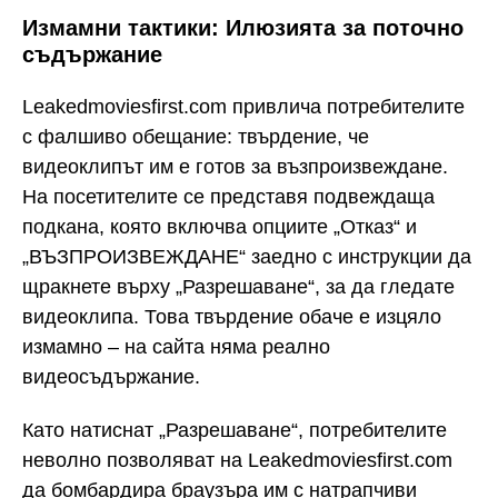
Измамни тактики: Илюзията за поточно
съдържание
Leakedmoviesfirst.com привлича потребителите
с фалшиво обещание: твърдение, че
видеоклипът им е готов за възпроизвеждане.
На посетителите се представя подвеждаща
подкана, която включва опциите „Отказ“ и
„ВЪЗПРОИЗВЕЖДАНЕ“ заедно с инструкции да
щракнете върху „Разрешаване“, за да гледате
видеоклипа. Това твърдение обаче е изцяло
измамно – на сайта няма реално
видеосъдържание.
Като натиснат „Разрешаване“, потребителите
неволно позволяват на Leakedmoviesfirst.com
да бомбардира браузъра им с натрапчиви