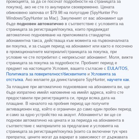
промоцията, за да се посочат подробности на страницата за
покупка), ако не сте го анулирали своевременно. Цената
обикновено започва от
$79.98
на полугодие (SpyHunter Pro
Windows/SpyHunter за Mac). Закупеният от вас абонамент ще
бъде
подновен автоматично
в съответствие с условията на
страницата за регистрация/покупка, които предвиждат
автоматично подновяване на приложимата стандартна
абонаментна такса, действаща към момента на първоначалната
ви покупка, и за същия период на абонамент или както е посочено
в промоционалните материали/страницата за покупка, при
условие че сте потребител с непрекъснат абонамент. Моля, вижте
страницата за покупка за подробности. Пробният период е
предмет на настоящите Условия, вашето съгласие с
EULA/TOS
,
Политиката за поверителност/бисквитките
и
Условията за
отстъпка
. Ако желаете да деинсталирате SpyHunter,
научете как
.
За плащане при автоматично подновяване на абонамента ви, ще
бъде изпратено имейл напомняне на имейл адреса, който сте
предоставили при регистрацията си, преди всяка дата на
плащане. В началото на пробния период ще получите
активационен код, който е ограничен до само един пробен период
и само за едно устройство на акаунт. Абонаментът ви ще се
поднови автоматично на цената и за периода на абонамента в
съответствие с материалите за предлагане и условията на
страницата за регистрация/покупка (които са включени тук чрез
препратка; цените могат да варират в зависимост от държавата