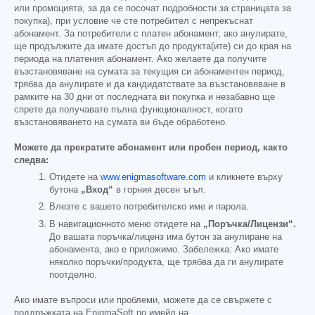
или промоцията, за да се посочат подробности за страницата за
покупка), при условие че сте потребител с непрекъснат
абонамент. За потребители с платен абонамент, ако анулирате,
ще продължите да имате достъп до продукта(ите) си до края на
периода на платения абонамент. Ако желаете да получите
възстановяване на сумата за текущия си абонаментен период,
трябва да анулирате и да кандидатствате за възстановяване в
рамките на 30 дни от последната ви покупка и незабавно ще
спрете да получавате пълна функционалност, когато
възстановяването на сумата ви бъде обработено.
Можете да прекратите абонамент или пробен период, както
следва:
Отидете на
www.enigmasoftware.com
и кликнете върху
бутона
„Вход“
в горния десен ъгъл.
Влезте с вашето потребителско име и парола.
В навигационното меню отидете на
„Поръчка/Лицензи“.
До вашата поръчка/лиценз има бутон за анулиране на
абонамента, ако е приложимо. Забележка: Ако имате
няколко поръчки/продукта, ще трябва да ги анулирате
поотделно.
Ако имате въпроси или проблеми, можете да се свържете с
поддръжката на EnigmaSoft по имейл на