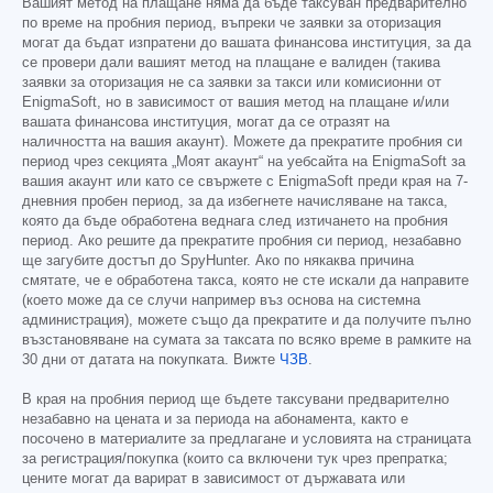
Вашият метод на плащане няма да бъде таксуван предварително
по време на пробния период, въпреки че заявки за оторизация
могат да бъдат изпратени до вашата финансова институция, за да
се провери дали вашият метод на плащане е валиден (такива
заявки за оторизация не са заявки за такси или комисионни от
EnigmaSoft, но в зависимост от вашия метод на плащане и/или
вашата финансова институция, могат да се отразят на
наличността на вашия акаунт). Можете да прекратите пробния си
период чрез секцията „Моят акаунт“ на уебсайта на EnigmaSoft за
вашия акаунт или като се свържете с EnigmaSoft преди края на 7-
дневния пробен период, за да избегнете начисляване на такса,
която да бъде обработена веднага след изтичането на пробния
период. Ако решите да прекратите пробния си период, незабавно
ще загубите достъп до SpyHunter. Ако по някаква причина
смятате, че е обработена такса, която не сте искали да направите
(което може да се случи например въз основа на системна
администрация), можете също да прекратите и да получите пълно
възстановяване на сумата за таксата по всяко време в рамките на
30 дни от датата на покупката. Вижте
ЧЗВ
.
В края на пробния период ще бъдете таксувани предварително
незабавно на цената и за периода на абонамента, както е
посочено в материалите за предлагане и условията на страницата
за регистрация/покупка (които са включени тук чрез препратка;
цените могат да варират в зависимост от държавата или