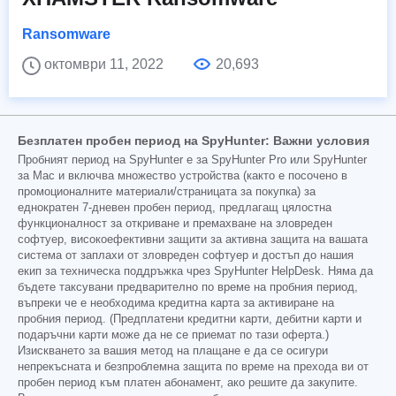
Ransomware
октомври 11, 2022
20,693
Безплатен пробен период на SpyHunter: Важни условия
Пробният период на SpyHunter е за SpyHunter Pro или SpyHunter
за Mac и включва множество устройства (както е посочено в
промоционалните материали/страницата за покупка) за
еднократен 7-дневен пробен период, предлагащ цялостна
функционалност за откриване и премахване на зловреден
софтуер, високоефективни защити за активна защита на вашата
система от заплахи от зловреден софтуер и достъп до нашия
екип за техническа поддръжка чрез SpyHunter HelpDesk. Няма да
бъдете таксувани предварително по време на пробния период,
въпреки че е необходима кредитна карта за активиране на
пробния период. (Предплатени кредитни карти, дебитни карти и
подаръчни карти може да не се приемат по тази оферта.)
Изискването за вашия метод на плащане е да се осигури
непрекъсната и безпроблемна защита по време на прехода ви от
пробен период към платен абонамент, ако решите да закупите.