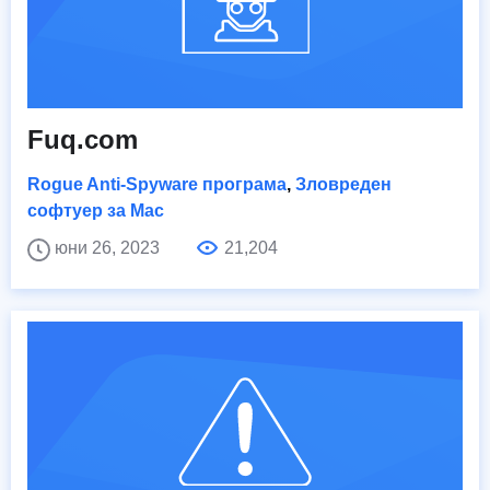
Fuq.com
Rogue Anti-Spyware програма
,
Зловреден
софтуер за Mac
юни 26, 2023
21,204