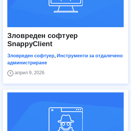
Зловреден софтуер
SnappyClient
Зловреден софтуер
,
Инструменти за отдалечено
администриране
април 9, 2026