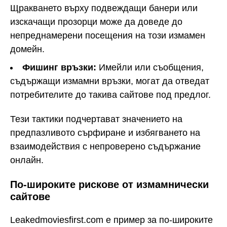
Щракването върху подвеждащи банери или
изскачащи прозорци може да доведе до
непреднамерени посещения на този измамен
домейн.
Фишинг връзки:
Имейли или съобщения,
съдържащи измамни връзки, могат да отведат
потребителите до такива сайтове под предлог.
Тези тактики подчертават значението на
предпазливото сърфиране и избягването на
взаимодействия с непроверено съдържание
онлайн.
По-широките рискове от измамнически
сайтове
Leakedmoviesfirst.com е пример за по-широките