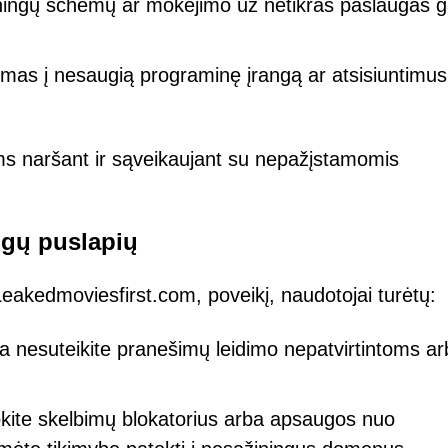
ningų schemų ar mokėjimo už netikras paslaugas ga
mas į nesaugią programinę įrangą ar atsisiuntimus 
ems naršant ir sąveikaujant su nepažįstamomis
ngų puslapių
Leakedmoviesfirst.com, poveikį, naudotojai turėtų:
 nesuteikite pranešimų leidimo nepatvirtintoms ar
ite skelbimų blokatorius arba apsaugos nuo