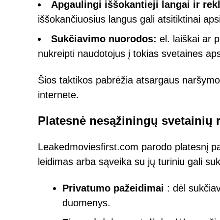
Apgaulingi iššokantieji langai ir re
iššokančiuosius langus gali atsitiktinai 
Sukčiavimo nuorodos:
el. laiškai ar
nukreipti naudotojus į tokias svetaines ap
Šios taktikos pabrėžia atsargaus naršymo s
internete.
Platesnė nesąžiningų svetainių r
Leakedmoviesfirst.com parodo platesnį pa
leidimas arba sąveika su jų turiniu gali suke
Privatumo pažeidimai
: dėl sukčia
duomenys.