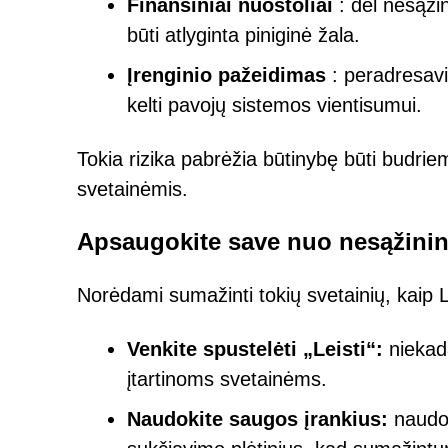
Finansiniai nuostoliai
: dėl nesąži
būti atlyginta piniginė žala.
Įrenginio pažeidimas
: peradresavi
kelti pavojų sistemos vientisumui.
Tokia rizika pabrėžia būtinybę būti budri
svetainėmis.
Apsaugokite save nuo nesąžini
Norėdami sumažinti tokių svetainių, kaip 
Venkite spustelėti „Leisti“:
niekada
įtartinoms svetainėms.
Naudokite saugos įrankius:
naudok