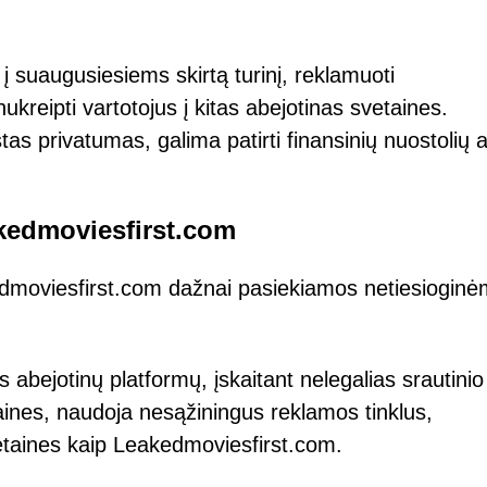
i į suaugusiesiems skirtą turinį, reklamuoti
reipti vartotojus į kitas abejotinas svetaines.
tas privatumas, galima patirti finansinių nuostolių 
akedmoviesfirst.com
dmoviesfirst.com dažnai pasiekiamos netiesioginė
 abejotinų platformų, įskaitant nelegalias srautinio
aines, naudoja nesąžiningus reklamos tinklus,
vetaines kaip Leakedmoviesfirst.com.