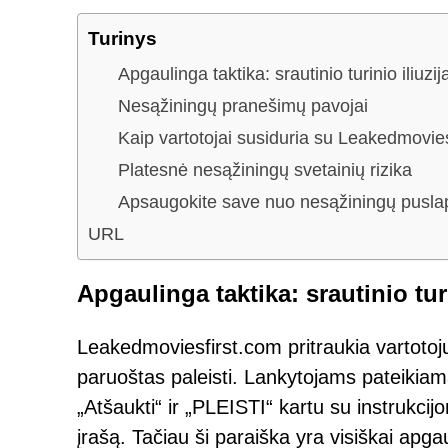
Turinys
Apgaulinga taktika: srautinio turinio iliuzij
Nesąžiningų pranešimų pavojai
Kaip vartotojai susiduria su Leakedmovie
Platesnė nesąžiningų svetainių rizika
Apsaugokite save nuo nesąžiningų pusla
URL
Apgaulinga taktika: srautinio turi
Leakedmoviesfirst.com pritraukia vartotoju
paruoštas paleisti. Lankytojams pateikiam
„Atšaukti“ ir „PLEISTI“ kartu su instrukcijo
įrašą. Tačiau ši paraiška yra visiškai apgau