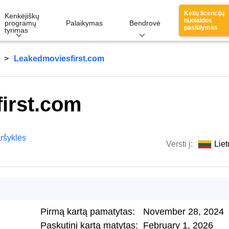
Kelių licencijų
Kenkėjiškų
nuolaidos
programų
Palaikymas
Bendrovė
pasiūlymas
tyrimas
Leakedmoviesfirst.com
irst.com
ršyklės
Versti į:
Liet
Pirmą kartą pamatytas:
November 28, 2024
Paskutinį kartą matytas:
February 1, 2026