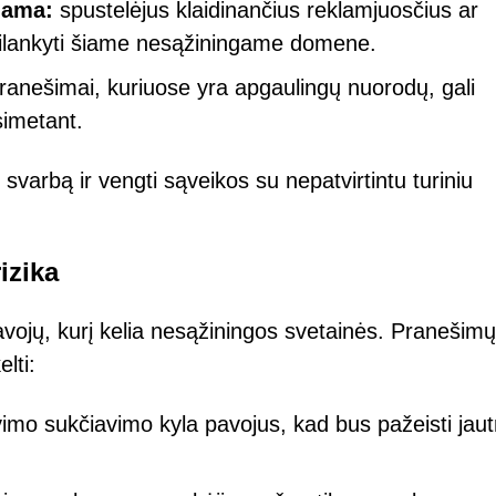
klama:
spustelėjus klaidinančius reklamjuosčius ar
apsilankyti šiame nesąžiningame domene.
 pranešimai, kuriuose yra apgaulingų nuorodų, gali
simetant.
varbą ir vengti sąveikos su nepatvirtintu turiniu
izika
vojų, kurį kelia nesąžiningos svetainės. Pranešimų
lti:
vimo sukčiavimo kyla pavojus, kad bus pažeisti jaut