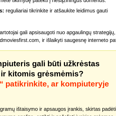
mėte tikimybę patekti į nesąžiningus domenus.
s:
reguliariai tikrinkite ir atšaukite leidimus gauti
rtotojai gali apsisaugoti nuo apgaulingų strategijų,
viesfirst.com, ir išlaikyti saugesnę interneto pati
mpiuteris gali būti užkrėstas
ir kitomis grėsmėmis?
patikrinkite, ar kompiuteryje
gramų ištaisymo ir apsaugos įrankis, skirtas padėti