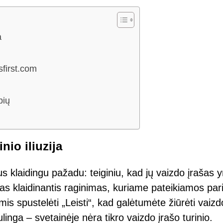
a
sfirst.com
pių
nio iliuzija
s klaidingu pažadu: teiginiu, kad jų vaizdo įrašas y
as klaidinantis raginimas, kuriame pateikiamos par
mis spustelėti „Leisti“, kad galėtumėte žiūrėti vaizd
linga – svetainėje nėra tikro vaizdo įrašo turinio.