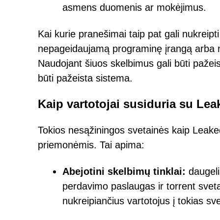
asmens duomenis ar mokėjimus.
Kai kurie pranešimai taip pat gali nukreipt
nepageidaujamą programinę įrangą arba nuk
Naudojant šiuos skelbimus gali būti pažeis
būti pažeista sistema.
Kaip vartotojai susiduria su Le
Tokios nesąžiningos svetainės kaip Leake
priemonėmis. Tai apima:
Abejotini skelbimų tinklai:
daugelis
perdavimo paslaugas ir torrent svet
nukreipiančius vartotojus į tokias s