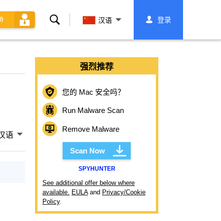
搜
登录
价
汉语
索
强烈推荐
您的 Mac 安全吗？
Run Malware Scan
Remove Malware
汉语
Scan Now
SPYHUNTER
See additional offer below where
available.
EULA
and
Privacy/Cookie
Policy
.