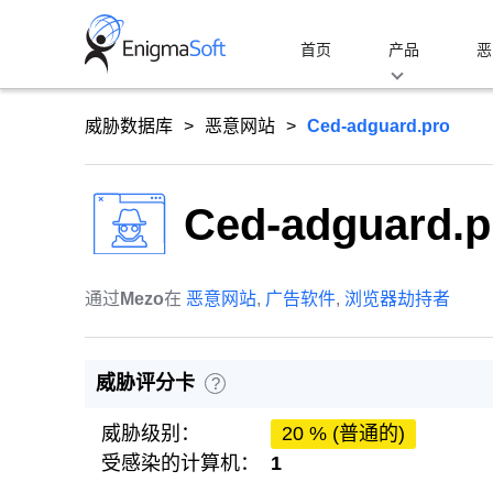
Skip
to
首页
产品
恶
content
威胁数据库
恶意网站
Ced-adguard.pro
Ced-adguard.p
通过
Mezo
在
恶意网站
,
广告软件
,
浏览器劫持者
威胁评分卡
?
威胁级别：
20 % (普通的)
受感染的计算机：
1