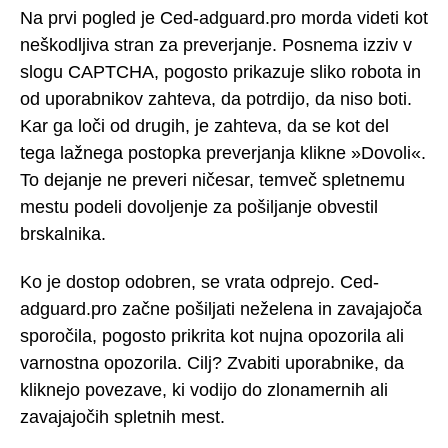
Na prvi pogled je Ced-adguard.pro morda videti kot
neškodljiva stran za preverjanje. Posnema izziv v
slogu CAPTCHA, pogosto prikazuje sliko robota in
od uporabnikov zahteva, da potrdijo, da niso boti.
Kar ga loči od drugih, je zahteva, da se kot del
tega lažnega postopka preverjanja klikne »Dovoli«.
To dejanje ne preveri ničesar, temveč spletnemu
mestu podeli dovoljenje za pošiljanje obvestil
brskalnika.
Ko je dostop odobren, se vrata odprejo. Ced-
adguard.pro začne pošiljati neželena in zavajajoča
sporočila, pogosto prikrita kot nujna opozorila ali
varnostna opozorila. Cilj? Zvabiti uporabnike, da
kliknejo povezave, ki vodijo do zlonamernih ali
zavajajočih spletnih mest.