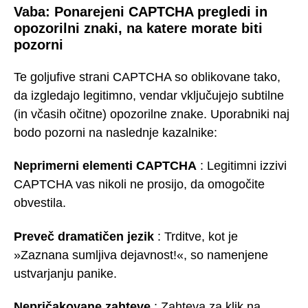
Vaba: Ponarejeni CAPTCHA pregledi in
opozorilni znaki, na katere morate biti
pozorni
Te goljufive strani CAPTCHA so oblikovane tako,
da izgledajo legitimno, vendar vključujejo subtilne
(in včasih očitne) opozorilne znake. Uporabniki naj
bodo pozorni na naslednje kazalnike:
Neprimerni elementi CAPTCHA
: Legitimni izzivi
CAPTCHA vas nikoli ne prosijo, da omogočite
obvestila.
Preveč dramatičen jezik
: Trditve, kot je
»Zaznana sumljiva dejavnost!«, so namenjene
ustvarjanju panike.
Nepričakovane zahteve
: Zahteva za klik na