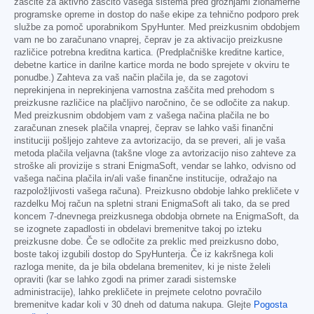
zaščite za aktivno zaščito vašega sistema pred grožnjami zlonamerne
programske opreme in dostop do naše ekipe za tehnično podporo prek
službe za pomoč uporabnikom SpyHunter. Med preizkusnim obdobjem
vam ne bo zaračunano vnaprej, čeprav je za aktivacijo preizkusne
različice potrebna kreditna kartica. (Predplačniške kreditne kartice,
debetne kartice in darilne kartice morda ne bodo sprejete v okviru te
ponudbe.) Zahteva za vaš način plačila je, da se zagotovi
neprekinjena in neprekinjena varnostna zaščita med prehodom s
preizkusne različice na plačljivo naročnino, če se odločite za nakup.
Med preizkusnim obdobjem vam z vašega načina plačila ne bo
zaračunan znesek plačila vnaprej, čeprav se lahko vaši finančni
instituciji pošljejo zahteve za avtorizacijo, da se preveri, ali je vaša
metoda plačila veljavna (takšne vloge za avtorizacijo niso zahteve za
stroške ali provizije s strani EnigmaSoft, vendar se lahko, odvisno od
vašega načina plačila in/ali vaše finančne institucije, odražajo na
razpoložljivosti vašega računa). Preizkusno obdobje lahko prekličete v
razdelku Moj račun na spletni strani EnigmaSoft ali tako, da se pred
koncem 7-dnevnega preizkusnega obdobja obrnete na EnigmaSoft, da
se izognete zapadlosti in obdelavi bremenitve takoj po izteku
preizkusne dobe. Če se odločite za preklic med preizkusno dobo,
boste takoj izgubili dostop do SpyHunterja. Če iz kakršnega koli
razloga menite, da je bila obdelana bremenitev, ki je niste želeli
opraviti (kar se lahko zgodi na primer zaradi sistemske
administracije), lahko prekličete in prejmete celotno povračilo
bremenitve kadar koli v 30 dneh od datuma nakupa. Glejte
Pogosta