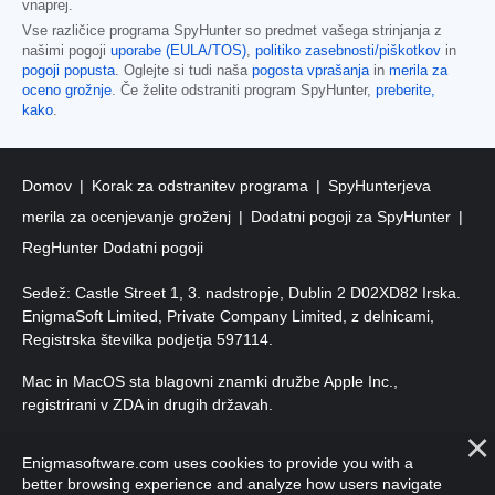
vnaprej.
Vse različice programa SpyHunter so predmet vašega strinjanja z
našimi pogoji
uporabe (EULA/TOS)
,
politiko zasebnosti/piškotkov
in
pogoji popusta
. Oglejte si tudi naša
pogosta vprašanja
in
merila za
oceno grožnje
. Če želite odstraniti program SpyHunter,
preberite,
kako
.
Domov
Korak za odstranitev programa
SpyHunterjeva
merila za ocenjevanje groženj
Dodatni pogoji za SpyHunter
RegHunter Dodatni pogoji
Sedež: Castle Street 1, 3. nadstropje, Dublin 2 D02XD82 Irska.
EnigmaSoft Limited, Private Company Limited, z delnicami,
Registrska številka podjetja 597114.
Mac in MacOS sta blagovni znamki družbe Apple Inc.,
registrirani v ZDA in drugih državah.
Avtorske pravice 2016–
2026
. EnigmaSoft Ltd. Vse pravice
Enigmasoftware.com uses cookies to provide you with a
pridržane.
better browsing experience and analyze how users navigate