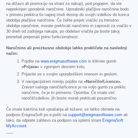
na državo ali promocijo na strani za nakup), pod pogojem, da ste
neprekinjen uporabnik naročnine. Uporabniki plačljive naročnine bodo
v primeru preklica še naprej imeli dostop do svojih izdelkov do konca
obdobja plačljive naročnine. Če želite prejeti vračilo za trenutno
obdobje naročnine, morate preklicati naročnino in zaprositi za vračilo v
30 dneh od zadnjega nakupa, po obdelavi vračila pa boste takoj
prenehali prejemati polno funkcionalnost.
Naročnino ali preizkusno obdobje lahko prekličete na naslednji
način:
Pojdite na
www.enigmasoftware.com
in kliknite gumb
»Prijava«
v zgornjem desnem kotu.
Prijavite se s svojim uporabniškim imenom in geslom.
V navigacijskem meniju pojdite na
»Naročilo/Licence«.
Zraven vašega naročila/licence je na voljo gumb za preklic
naročnine, če je to primerno. Opomba: Če imate več
naročil/izdelkov, jih boste morali preklicati posamično.
Če imate kakršna koli vprašanja ali težave, se lahko obrnete na
podporo EnigmaSoft po e-pošti na
support@enigmasoftware.com
ali
tako, da odprete zahtevo za podporo na spletni strani
EnigmaSoft
MyAccount
.
------