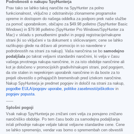
Podrobnosti o nakupu SpyHunterja
Prav tako se lahko takoj naročite na SpyHunter za polno
funkcionalnost, vključno z odstranitvijo zlonamerne programske
opreme in dostopom do našega oddelka za podporo prek naše službe
za pomoč uporabnikom, običajno za
$49.98
polletno (SpyHunter Basic
Windows) in
$79.98
polletno (SpyHunter Pro Windows/SpyHunter za
Mac) v skladu s ponudbenimi gradivi in pogoji registracije/nakupne
strani (ki so vključeni v ta dokument s sklicevanjem; cene se lahko
razlikujejo glede na državo ali promocijo in so navedene v
podrobnostih na strani za nakup). Vaša naročnina se bo
samodejno
podaljšala
po takrat veljavni standardni naročnini, ki velja v času
vašega prvotnega nakupa naročnine, in za isto obdobje naročnine ali
kot je določeno v promocijskih gradivih/nakupni strani, pod pogojem,
da ste stalen in neprekinjen uporabnik naročnine in da boste za to
prejeli obvestilo o prihajajočih bremenitvah pred iztekom naročnine.
Nakup SpyHunterja je predmet pogojev in določil na strani za nakup,
pogodbe EULA/pogojev uporabe
,
politike zasebnosti/piškotkov
in
pogojev popusta
.
------
Splošni pogoji
Vsak nakup SpyHunterja po znižani ceni velja za ponujeno znižano
naročniško obdobje. Po tem času bodo za samodejna podaljšanja
in/ali prihodnje nakupe veljale takrat veljavne standardne cene. Cene
se lahko spremenijo, vendar vas bomo o spremembah cen obvestili