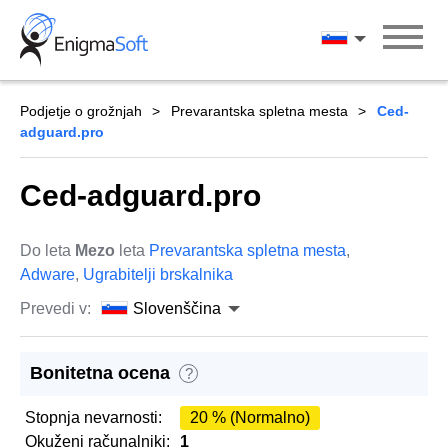
Skip
to
Slovenščina
content
Podjetje o grožnjah
Prevarantska spletna mesta
Ced-
adguard.pro
Ced-adguard.pro
Do leta
Mezo
leta
Prevarantska spletna mesta
,
Adware
,
Ugrabitelji brskalnika
Prevedi v:
Slovenščina
Bonitetna ocena
?
Stopnja nevarnosti:
20 % (Normalno)
Okuženi računalniki:
1