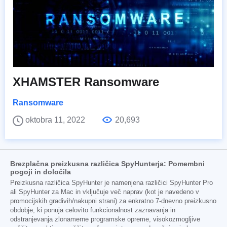
XHAMSTER Ransomware
Ransomware
oktobra 11, 2022
20,693
Brezplačna preizkusna različica SpyHunterja: Pomembni
pogoji in določila
Preizkusna različica SpyHunter je namenjena različici SpyHunter Pro
ali SpyHunter za Mac in vključuje več naprav (kot je navedeno v
promocijskih gradivih/nakupni strani) za enkratno 7-dnevno preizkusno
obdobje, ki ponuja celovito funkcionalnost zaznavanja in
odstranjevanja zlonamerne programske opreme, visokozmogljive