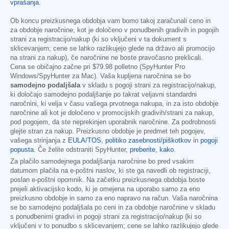
vprašanja
.
Ob koncu preizkusnega obdobja vam bomo takoj zaračunali ceno in
za obdobje naročnine, kot je določeno v ponudbenih gradivih in pogojih
strani za registracijo/nakup (ki so vključeni v ta dokument s
sklicevanjem; cene se lahko razlikujejo glede na državo ali promocijo
na strani za nakup), če naročnine ne boste pravočasno preklicali.
Cena se običajno začne pri
$79.98
polletno (SpyHunter Pro
Windows/SpyHunter za Mac). Vaša kupljena naročnina se bo
samodejno podaljšala
v skladu s pogoji strani za registracijo/nakup,
ki določajo samodejno podaljšanje po takrat veljavni standardni
naročnini, ki velja v času vašega prvotnega nakupa, in za isto obdobje
naročnine ali kot je določeno v promocijskih gradivih/strani za nakup,
pod pogojem, da ste neprekinjen uporabnik naročnine. Za podrobnosti
glejte stran za nakup. Preizkusno obdobje je predmet teh pogojev,
vašega strinjanja z
EULA/TOS
,
politiko zasebnosti/piškotkov
in
pogoji
popusta
. Če želite odstraniti SpyHunter,
preberite, kako
.
Za plačilo samodejnega podaljšanja naročnine bo pred vsakim
datumom plačila na e-poštni naslov, ki ste ga navedli ob registraciji,
poslan e-poštni opomnik. Na začetku preizkusnega obdobja boste
prejeli aktivacijsko kodo, ki je omejena na uporabo samo za eno
preizkusno obdobje in samo za eno napravo na račun. Vaša naročnina
se bo samodejno podaljšala po ceni in za obdobje naročnine v skladu
s ponudbenimi gradivi in pogoji strani za registracijo/nakup (ki so
vključeni v to ponudbo s sklicevanjem; cene se lahko razlikujejo glede