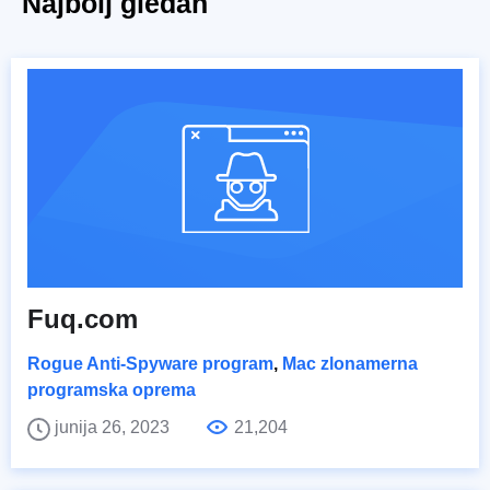
Najbolj gledan
Fuq.com
Rogue Anti-Spyware program
,
Mac zlonamerna
programska oprema
junija 26, 2023
21,204