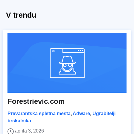
V trendu
Forestrievic.com
Prevarantska spletna mesta
,
Adware
,
Ugrabitelji
brskalnika
aprila 3, 2026