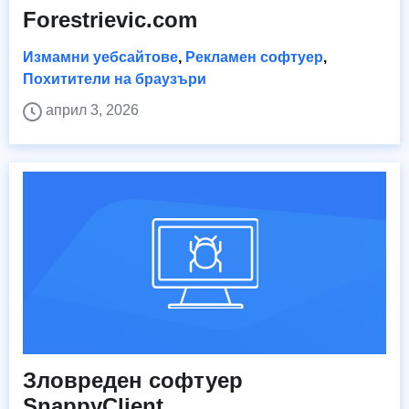
Forestrievic.com
Измамни уебсайтове
,
Рекламен софтуер
,
Похитители на браузъри
април 3, 2026
Зловреден софтуер
SnappyClient