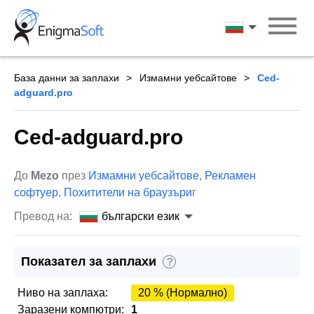
Skip
to
български ези
content
База данни за заплахи
Измамни уебсайтове
Ced-
adguard.pro
Ced-adguard.pro
До
Mezo
през
Измамни уебсайтове
,
Рекламен
софтуер
,
Похитители на браузъри
г
Превод на:
български език
Показател за заплахи
?
Ниво на заплаха:
20 % (Нормално)
Заразени компютри:
1