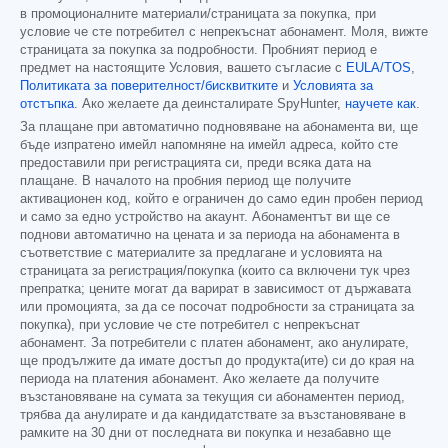
в промоционалните материали/страницата за покупка, при
условие че сте потребител с непрекъснат абонамент. Моля, вижте
страницата за покупка за подробности. Пробният период е
предмет на настоящите Условия, вашето съгласие с
EULA/TOS
,
Политиката за поверителност/бисквитките
и
Условията за
отстъпка
. Ако желаете да деинсталирате SpyHunter,
научете как
.
За плащане при автоматично подновяване на абонамента ви, ще
бъде изпратено имейл напомняне на имейл адреса, който сте
предоставили при регистрацията си, преди всяка дата на
плащане. В началото на пробния период ще получите
активационен код, който е ограничен до само един пробен период
и само за едно устройство на акаунт. Абонаментът ви ще се
поднови автоматично на цената и за периода на абонамента в
съответствие с материалите за предлагане и условията на
страницата за регистрация/покупка (които са включени тук чрез
препратка; цените могат да варират в зависимост от държавата
или промоцията, за да се посочат подробности за страницата за
покупка), при условие че сте потребител с непрекъснат
абонамент. За потребители с платен абонамент, ако анулирате,
ще продължите да имате достъп до продукта(ите) си до края на
периода на платения абонамент. Ако желаете да получите
възстановяване на сумата за текущия си абонаментен период,
трябва да анулирате и да кандидатствате за възстановяване в
рамките на 30 дни от последната ви покупка и незабавно ще