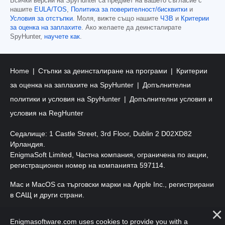
Всички версии на SpyHunter са предмет на вашето съгласие с
нашите
EULA/TOS
,
Политика за поверителност/бисквитки
и
Условия за отстъпки
. Моля, вижте също нашите
ЧЗВ
и
Критерии
за оценка на заплахите
. Ако желаете да деинсталирате
SpyHunter,
научете как
.
Home
Стъпки за деинсталиране на програми
Критерии
за оценка на заплахите на SpyHunter
Допълнителни
политики и условия на SpyHunter
Допълнителни условия и
условия на RegHunter
Седалище: 1 Castle Street, 3rd Floor, Dublin 2 D02XD82
Ирландия.
EnigmaSoft Limited, Частна компания, ограничена по акции,
регистрационен номер на компанията 597114.
Mac и MacOS са търговски марки на Apple Inc., регистрирани
в САЩ и други страни.
Авторско право 2016-
2026
. EnigmaSoft Ltd. Всички права
Enigmasoftware.com uses cookies to provide you with a
запазени.