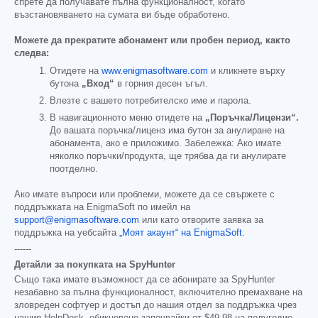
спрете да получавате пълна функционалност, когато
възстановяването на сумата ви бъде обработено.
Можете да прекратите абонамент или пробен период, както
следва:
Отидете на
www.enigmasoftware.com
и кликнете върху
бутона
„Вход“
в горния десен ъгъл.
Влезте с вашето потребителско име и парола.
В навигационното меню отидете на
„Поръчка/Лицензи“.
До вашата поръчка/лиценз има бутон за анулиране на
абонамента, ако е приложимо. Забележка: Ако имате
няколко поръчки/продукта, ще трябва да ги анулирате
поотделно.
Ако имате въпроси или проблеми, можете да се свържете с
поддръжката на EnigmaSoft по имейл на
support@enigmasoftware.com
или като отворите заявка за
поддръжка на уебсайта
„Моят акаунт“ на EnigmaSoft
.
------
Детайли за покупката на SpyHunter
Също така имате възможност да се абонирате за SpyHunter
незабавно за пълна функционалност, включително премахване на
зловреден софтуер и достъп до нашия отдел за поддръжка чрез