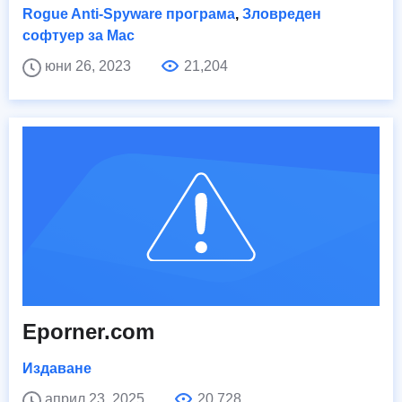
Rogue Anti-Spyware програма
,
Зловреден
софтуер за Mac
юни 26, 2023
21,204
Eporner.com
Издаване
април 23, 2025
20,728