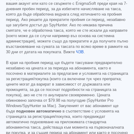
вашия акаунт или като се свържете с EnigmaSoft преди края на 7-
дневния пробен период, за да избегнете начисляване на такса,
която да бъде обработена веднага след изтичането на пробния
период. Ако решите да прекратите пробния си период, незабавно
ще загубите достъп до SpyHunter. Ако по някаква причина
смятате, че е обработена такса, която не сте искали да направите
(което може да се случи например въз основа на системна
администрация), можете също да прекратите и да получите пълно
възстановяване на сумата за таксата по всяко време в рамките на
30 дни от датата на покупката. Вижте
ЧЗВ
.
В края на пробния период ще бъдете таксувани предварително
незабавно на цената и за периода на абонамента, както е
посочено в материалите за предлагане и условията на страницата
за регистрация/покупка (които са включени тук чрез препратка;
цените могат да варират в зависимост от държавата или
промоцията, за да се посочат подробности на страницата за
покупка), ако не сте го анулирали своевременно. Цената
обикновено започва от
$79.98
на полугодие (SpyHunter Pro
Windows/SpyHunter за Mac). Закупеният от вас абонамент ще
бъде
подновен автоматично
в съответствие с условията на
страницата за регистрация/покупка, които предвиждат
автоматично подновяване на приложимата стандартна
абонаментна такса, действаща към момента на първоначалната
ви покупка, и за същия период на абонамент или както е посочено