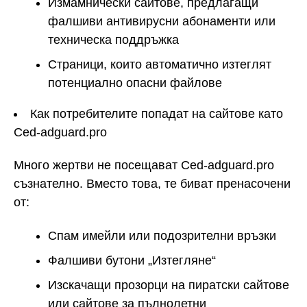
Измамнически сайтове, предлагащи
фалшиви антивирусни абонаменти или
техническа поддръжка
Страници, които автоматично изтеглят
потенциално опасни файлове
Как потребителите попадат на сайтове като
Ced-adguard.pro
Много жертви не посещават Ced-adguard.pro
съзнателно. Вместо това, те биват пренасочени
от:
Спам имейли или подозрителни връзки
Фалшиви бутони „Изтегляне“
Изскачащи прозорци на пиратски сайтове
или сайтове за пълнолетни