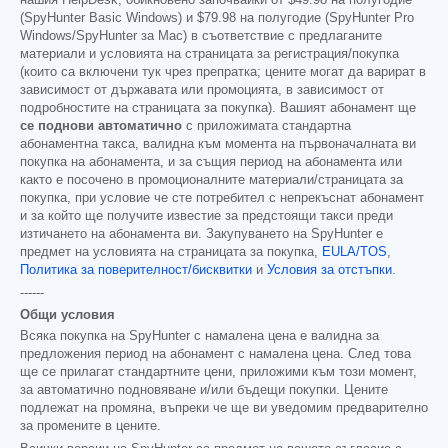
нашия HelpDesk, обикновено започвайки от
$49.98
на полугодие
(SpyHunter Basic Windows) и
$79.98
на полугодие (SpyHunter Pro
Windows/SpyHunter за Mac) в съответствие с предлаганите
материали и условията на страницата за регистрация/покупка
(които са включени тук чрез препратка; цените могат да варират в
зависимост от държавата или промоцията, в зависимост от
подробностите на страницата за покупка). Вашият абонамент ще
се поднови автоматично
с приложимата стандартна
абонаментна такса, валидна към момента на първоначалната ви
покупка на абонамента, и за същия период на абонамента или
както е посочено в промоционалните материали/страницата за
покупка, при условие че сте потребител с непрекъснат абонамент
и за който ще получите известие за предстоящи такси преди
изтичането на абонамента ви. Закупуването на SpyHunter е
предмет на условията на страницата за покупка,
EULA/TOS
,
Политика за поверителност/бисквитки
и
Условия за отстъпки
.
------
Общи условия
Всяка покупка на SpyHunter с намалена цена е валидна за
предложения период на абонамент с намалена цена. След това
ще се прилагат стандартните цени, приложими към този момент,
за автоматично подновяване и/или бъдещи покупки. Цените
подлежат на промяна, въпреки че ще ви уведомим предварително
за промените в цените.