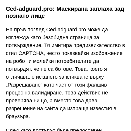
Ced-adguard.pro: Маскирана заплаха зад
познато лице
На пръв поглед Ced-adguard.pro може да
изглежда като безобидна страница за
потвърждение. Тя имитира предизвикателство в
стил CAPTCHA, често показвайки изображение
на робот и молейки потребителите да
потвърдят, че не са ботове. Това, което я
отличава, е искането за кликване върху
„Разрешаване“ като част от този фалшив
процес на валидиране. Това действие не
проверява нищо, а вместо това дава
разрешение на сайта да изпраща известия в
браузъра.
След като достъпът бъде предоставен,