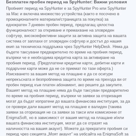
Безплатен пробен период на SpyHunter: Важни условия
Пробният период на SpyHunter е за SpyHunter Pro или SpyHunter
за Mac и включва множество устройства (както е посочено в
промоционалните материали/страницата за покупка) за
еднократен 7-дневен пробен период, предлагащ цялостна
функционалност за откриване и премахване на зловреден
софтуер, високоефективни защити за активна защита на вашата
система от заплахи от зловреден софтуер и достъп до нашия
екип за техническа поддръжка чрез SpyHunter HelpDesk. Няма да
бъдете таксувани предварително по време на пробния период,
въпреки че е необходима кредитна карта за активиране на
пробния период. (Предплатени кредитни карти, дебитни карти и
подаръчни карти може да не се приемат по тази оферта.)
Изискването за вашия метод на плащане е да се осигури
непрекъсната и безпроблемна защита по време на прехода ви от
пробен период към платен абонамент, ако решите да закупите.
Вашият метод на плащане няма да бъде таксуван предварително
по време на пробния период, въпреки че заявки за оторизация
могат да бъдат изпратени до вашата финансова институция, за да
се провери дали вашият метод на плащане е валиден (такива
заявки за оторизация не са заявки за такси или комисионни от
EnigmaSoft, но в зависимост от вашия метод на плащане и/или
вашата финансова институция, могат да се отразят на
наличността на вашия акаунт). Можете да прекратите пробния си
период чрез секцията „Моят акаунт“ на уебсайта на EnigmaSoft за