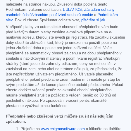
naleznete na stránce nákupu. Zkušební doba podléhá těmto
Podmínkám, vašemu souhlasu s
EULA/TOS
,
Zásadám ochrany
osobních údajů/zásadám používání souborů cookie
a
Podmínkám
slev
. Pokud chcete SpyHunter odinstalovat,
přečtěte si jak
.
V případě platby za automatické obnovení předplatného vám bude
před každým datem platby zaslána e-mailová připomínka na e-
mailovou adresu, kterou jste uvedli při registraci. Na začátku zkušební
doby obdržíte aktivační kód, který je omezen na použití pouze na
jednu zkušební dobu a pouze pro jedno zařízení na účet. Vaše
předplatné se automaticky obnoví za cenu a na dobu předplatného v
souladu s nabídkovými materiály a podmínkami registrační/nákupní
stránky (které jsou zde zahrnuty odkazem; ceny se mohou lišit v
závislosti na zemi nebo akci na stránce nákupu), za předpokladu, že
jste nepřetržitým uživatelem předplatného. Uživatelé placeného
předplatného, pokud předplatné zruší, budou mít i nadále přístup ke
svým produktům až do konce placeného období předplatného. Pokud
chcete obdržet vrácení peněz za aktuální období předplatného,
musíte předplatné zrušit a požádat o vrácení peněz do 30 dnů od
posledního nákupu. Po zpracování vrácení peněz okamžitě
přestanete využívat plnou funkčnost.
Předplatné nebo zkušební verzi můžete zrušit následujícím
způsobem:
Přejděte na
www.enigmasoftware.com
a klikněte na tlačítko