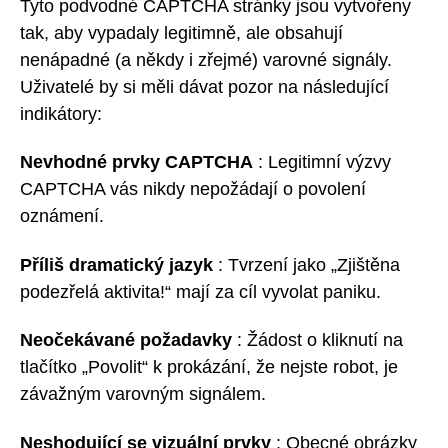
Tyto podvodné CAPTCHA stránky jsou vytvořeny
tak, aby vypadaly legitimně, ale obsahují
nenápadné (a někdy i zřejmé) varovné signály.
Uživatelé by si měli dávat pozor na následující
indikátory:
Nevhodné prvky CAPTCHA
: Legitimní výzvy
CAPTCHA vás nikdy nepožádají o povolení
oznámení.
Příliš dramatický jazyk
: Tvrzení jako „Zjištěna
podezřelá aktivita!“ mají za cíl vyvolat paniku.
Neočekávané požadavky
: Žádost o kliknutí na
tlačítko „Povolit“ k prokázání, že nejste robot, je
závažným varovným signálem.
Neshodující se vizuální prvky
: Obecné obrázky