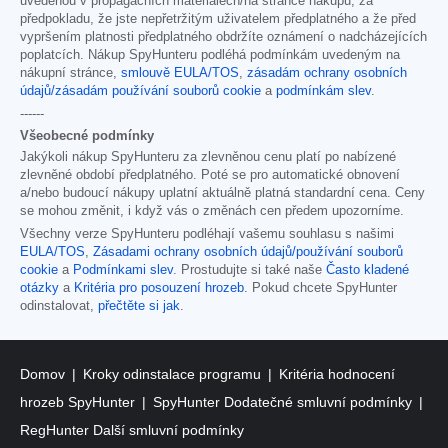
uvedenou v propagačních materiálech/na stránce nákupu, za
předpokladu, že jste nepřetržitým uživatelem předplatného a že před
vypršením platnosti předplatného obdržíte oznámení o nadcházejících
poplatcích. Nákup SpyHunteru podléhá podmínkám uvedeným na
nákupní stránce,
smlouvě EULA/TOS
,
zásadám ochrany osobních
údajů/zásadám používání souborů cookie
a
podmínkám slev
.
------
Všeobecné podmínky
Jakýkoli nákup SpyHunteru za zlevněnou cenu platí po nabízené
zlevněné období předplatného. Poté se pro automatické obnovení
a/nebo budoucí nákupy uplatní aktuálně platná standardní cena. Ceny
se mohou změnit, i když vás o změnách cen předem upozorníme.
Všechny verze SpyHunteru podléhají vašemu souhlasu s našimi
EULA/TOS
,
Zásadami ochrany osobních údajů/používání souborů
cookie
a
Podmínkami slev
. Prostudujte si také naše
Často kladené
otázky
a
Kritéria pro posouzení hrozeb
. Pokud chcete SpyHunter
odinstalovat,
přečtěte si jak
.
Domov
Kroky odinstalace programu
Kritéria hodnocení
hrozeb SpyHunter
SpyHunter Dodatečné smluvní podmínky
RegHunter Další smluvní podmínky