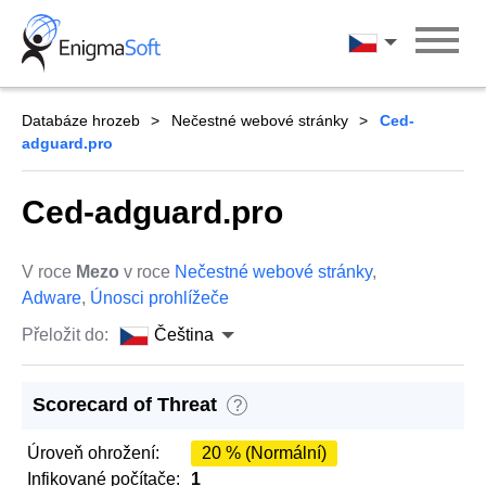
Skip
to
Čeština
content
Databáze hrozeb
Nečestné webové stránky
Ced-
adguard.pro
Ced-adguard.pro
V roce
Mezo
v roce
Nečestné webové stránky
,
Adware
,
Únosci prohlížeče
Přeložit do:
Čeština
Scorecard of Threat
?
Úroveň ohrožení:
20 % (Normální)
Infikované počítače:
1