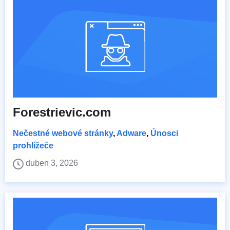
Forestrievic.com
Nečestné webové stránky
,
Adware
,
Únosci
prohlížeče
duben 3, 2026