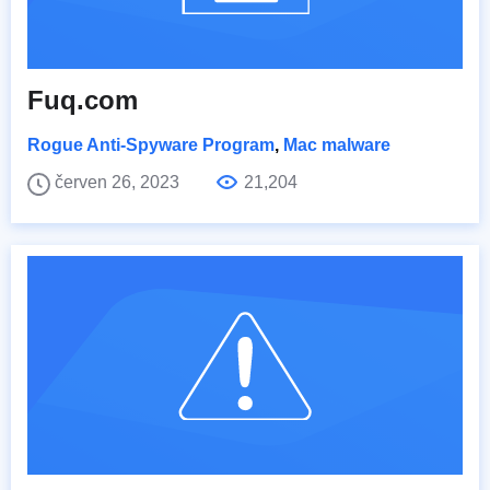
Fuq.com
Rogue Anti-Spyware Program
,
Mac malware
červen 26, 2023
21,204