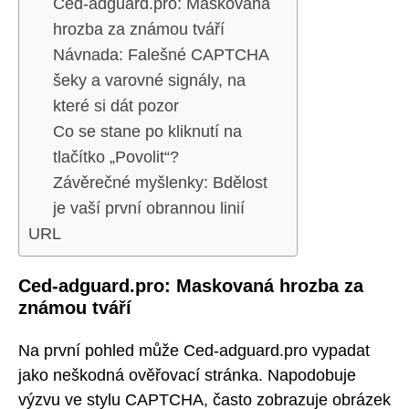
Ced-adguard.pro: Maskovaná
hrozba za známou tváří
Návnada: Falešné CAPTCHA
šeky a varovné signály, na
které si dát pozor
Co se stane po kliknutí na
tlačítko „Povolit“?
Závěrečné myšlenky: Bdělost
je vaší první obrannou linií
URL
Ced-adguard.pro: Maskovaná hrozba za
známou tváří
Na první pohled může Ced-adguard.pro vypadat
jako neškodná ověřovací stránka. Napodobuje
výzvu ve stylu CAPTCHA, často zobrazuje obrázek