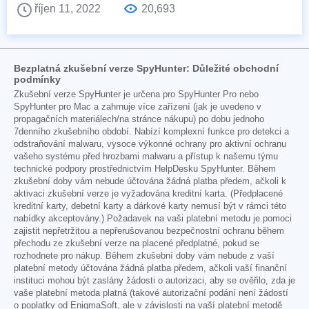
říjen 11, 2022
20,693
Bezplatná zkušební verze SpyHunter: Důležité obchodní
podmínky
Zkušební verze SpyHunter je určena pro SpyHunter Pro nebo
SpyHunter pro Mac a zahrnuje více zařízení (jak je uvedeno v
propagačních materiálech/na stránce nákupu) po dobu jednoho
7denního zkušebního období. Nabízí komplexní funkce pro detekci a
odstraňování malwaru, vysoce výkonné ochrany pro aktivní ochranu
vašeho systému před hrozbami malwaru a přístup k našemu týmu
technické podpory prostřednictvím HelpDesku SpyHunter. Během
zkušební doby vám nebude účtována žádná platba předem, ačkoli k
aktivaci zkušební verze je vyžadována kreditní karta. (Předplacené
kreditní karty, debetní karty a dárkové karty nemusí být v rámci této
nabídky akceptovány.) Požadavek na vaši platební metodu je pomoci
zajistit nepřetržitou a nepřerušovanou bezpečnostní ochranu během
přechodu ze zkušební verze na placené předplatné, pokud se
rozhodnete pro nákup. Během zkušební doby vám nebude z vaší
platební metody účtována žádná platba předem, ačkoli vaší finanční
instituci mohou být zaslány žádosti o autorizaci, aby se ověřilo, zda je
vaše platební metoda platná (takové autorizační podání není žádostí
o poplatky od EnigmaSoft, ale v závislosti na vaší platební metodě