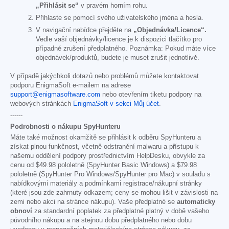
„Přihlásit se“
v pravém horním rohu.
Přihlaste se pomocí svého uživatelského jména a hesla.
V navigační nabídce přejděte na
„Objednávka/Licence“.
Vedle vaší objednávky/licence je k dispozici tlačítko pro
případné zrušení předplatného. Poznámka: Pokud máte více
objednávek/produktů, budete je muset zrušit jednotlivě.
V případě jakýchkoli dotazů nebo problémů můžete kontaktovat
podporu EnigmaSoft e-mailem na adrese
support@enigmasoftware.com
nebo otevřením tiketu podpory na
webových stránkách
EnigmaSoft v sekci Můj účet
.
------
Podrobnosti o nákupu SpyHunteru
Máte také možnost okamžitě se přihlásit k odběru SpyHunteru a
získat plnou funkčnost, včetně odstranění malwaru a přístupu k
našemu oddělení podpory prostřednictvím HelpDesku, obvykle za
cenu od
$49.98
pololetně (SpyHunter Basic Windows) a
$79.98
pololetně (SpyHunter Pro Windows/SpyHunter pro Mac) v souladu s
nabídkovými materiály a podmínkami registrace/nákupní stránky
(které jsou zde zahrnuty odkazem; ceny se mohou lišit v závislosti na
zemi nebo akci na stránce nákupu). Vaše předplatné se
automaticky
obnoví
za standardní poplatek za předplatné platný v době vašeho
původního nákupu a na stejnou dobu předplatného nebo dobu