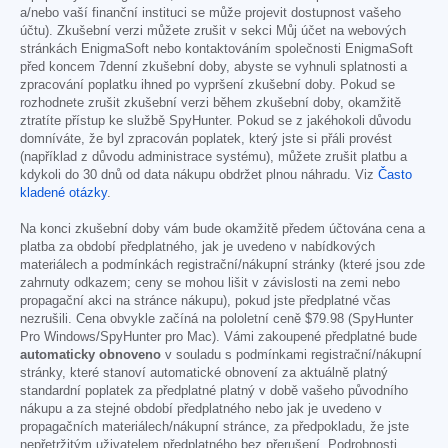
a/nebo vaší finanční instituci se může projevit dostupnost vašeho
účtu). Zkušební verzi můžete zrušit v sekci Můj účet na webových
stránkách EnigmaSoft nebo kontaktováním společnosti EnigmaSoft
před koncem 7denní zkušební doby, abyste se vyhnuli splatnosti a
zpracování poplatku ihned po vypršení zkušební doby. Pokud se
rozhodnete zrušit zkušební verzi během zkušební doby, okamžitě
ztratíte přístup ke službě SpyHunter. Pokud se z jakéhokoli důvodu
domníváte, že byl zpracován poplatek, který jste si přáli provést
(například z důvodu administrace systému), můžete zrušit platbu a
kdykoli do 30 dnů od data nákupu obdržet plnou náhradu. Viz
Často
kladené otázky
.
Na konci zkušební doby vám bude okamžitě předem účtována cena a
platba za období předplatného, jak je uvedeno v nabídkových
materiálech a podmínkách registrační/nákupní stránky (které jsou zde
zahrnuty odkazem; ceny se mohou lišit v závislosti na zemi nebo
propagační akci na stránce nákupu), pokud jste předplatné včas
nezrušili. Cena obvykle začíná na pololetní ceně
$79.98
(SpyHunter
Pro Windows/SpyHunter pro Mac). Vámi zakoupené předplatné bude
automaticky obnoveno
v souladu s podmínkami registrační/nákupní
stránky, které stanoví automatické obnovení za aktuálně platný
standardní poplatek za předplatné platný v době vašeho původního
nákupu a za stejné období předplatného nebo jak je uvedeno v
propagačních materiálech/nákupní stránce, za předpokladu, že jste
nepřetržitým uživatelem předplatného bez přerušení. Podrobnosti