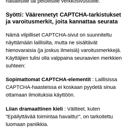
haitallisille tai petollisille verkkosivustoille.
Syötti: Väärennetyt CAPTCHA-tarkistukset
ja varoitusmerkit, joita kannattaa seurata
Nämä vilpilliset CAPTCHA-sivut on suunniteltu
näyttämään laillisilta, mutta ne sisältävät
hienovaraisia (ja joskus ilmeisiä) varoitusmerkkejä.
Käyttäjien tulisi olla valppaina seuraavien merkkien
suhteen:
Sopimattomat CAPTCHA-elementit
: Laillisissa
CAPTCHA-haasteissa ei koskaan pyydetä sinua
ottamaan ilmoituksia käyttöön.
Liian dramaattinen kieli
: Väitteet, kuten
"Epäilyttävää toimintaa havaittu!", on tarkoitettu
luomaan paniikkia.