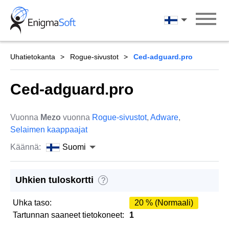
Skip
to
Suomi
content
Uhatietokanta
Rogue-sivustot
Ced-adguard.pro
Ced-adguard.pro
Vuonna
Mezo
vuonna
Rogue-sivustot
,
Adware
,
Selaimen kaappaajat
Käännä:
Suomi
Uhkien tuloskortti
?
Uhka taso:
20 % (Normaali)
Tartunnan saaneet tietokoneet:
1