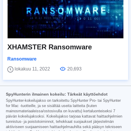
XHAMSTER Ransomware
Ransomware
lokakuu 11, 2022
20,693
SpyHunterin ilmainen kokeilu: Tärkeät käyttöehdot
SpyHunter-kokeilujakso on tarkoitettu SpyHunter Pro- tai SpyHunter
for Mac -tuotteille, ja se sisältää useita laitteita (kuten
mainosmateriaaleissa/ostosivulla on kuvattu) kertaluonteiseksi 7
päivän kokeilujaksoksi. Kokeilujakso tarjoaa kattavat haittaohjelmien
tunnistus- ja poistotoiminnot, tehokkaat suojaukset järjestelmän
aktiiviseen suojaamiseen haittaohjelmauhilta sekä pääsyn tekniseen