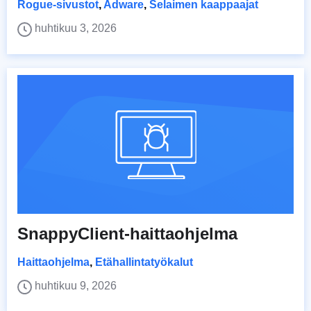
Rogue-sivustot
,
Adware
,
Selaimen kaappaajat
huhtikuu 3, 2026
SnappyClient-haittaohjelma
Haittaohjelma
,
Etähallintatyökalut
huhtikuu 9, 2026