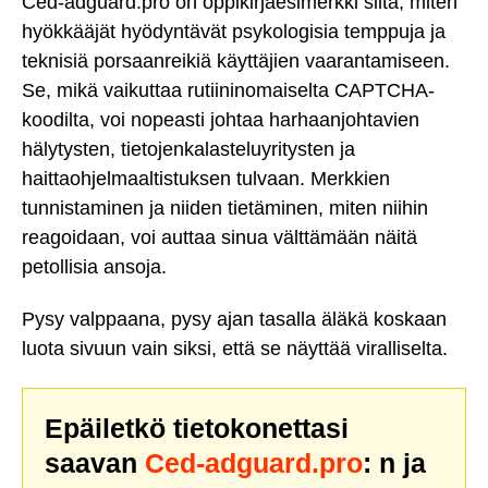
Ced-adguard.pro on oppikirjaesimerkki siitä, miten
hyökkääjät hyödyntävät psykologisia temppuja ja
teknisiä porsaanreikiä käyttäjien vaarantamiseen.
Se, mikä vaikuttaa rutiininomaiselta CAPTCHA-
koodilta, voi nopeasti johtaa harhaanjohtavien
hälytysten, tietojenkalasteluyritysten ja
haittaohjelmaaltistuksen tulvaan. Merkkien
tunnistaminen ja niiden tietäminen, miten niihin
reagoidaan, voi auttaa sinua välttämään näitä
petollisia ansoja.
Pysy valppaana, pysy ajan tasalla äläkä koskaan
luota sivuun vain siksi, että se näyttää viralliselta.
Epäiletkö tietokonettasi
saavan
Ced-adguard.pro
: n ja