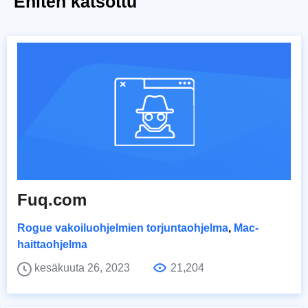
Eniten katsottu
Fuq.com
Rogue vakoiluohjelmien torjuntaohjelma
,
Mac-
haittaohjelma
kesäkuuta 26, 2023
21,204