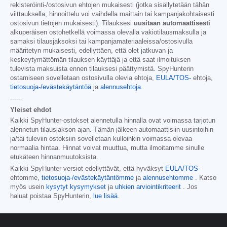
rekisteröinti-/ostosivun ehtojen mukaisesti (jotka sisällytetään tähän
viittauksella; hinnoittelu voi vaihdella maittain tai kampanjakohtaisesti
ostosivun tietojen mukaisesti). Tilauksesi
uusitaan automaattisesti
alkuperäisen ostohetkellä voimassa olevalla vakiotilausmaksulla ja
samaksi tilausjaksoksi tai kampanjamateriaaleissa/ostosivulla
määritetyn mukaisesti, edellyttäen, että olet jatkuvan ja
keskeytymättömän tilauksen käyttäjä ja että saat ilmoituksen
tulevista maksuista ennen tilauksesi päättymistä. SpyHunterin
ostamiseen sovelletaan ostosivulla olevia ehtoja,
EULA/TOS-
ehtoja,
tietosuoja-/evästekäytäntöä
ja
alennusehtoja
.
------
Yleiset ehdot
Kaikki SpyHunter-ostokset alennetulla hinnalla ovat voimassa tarjotun
alennetun tilausjakson ajan. Tämän jälkeen automaattisiin uusintoihin
ja/tai tuleviin ostoksiin sovelletaan kulloinkin voimassa olevaa
normaalia hintaa. Hinnat voivat muuttua, mutta ilmoitamme sinulle
etukäteen hinnanmuutoksista.
Kaikki SpyHunter-versiot edellyttävät, että hyväksyt
EULA/TOS-
ehtomme,
tietosuoja-/evästekäytäntömme
ja
alennusehtomme
. Katso
myös usein
kysytyt kysymykset
ja
uhkien arviointikriteerit
. Jos
haluat poistaa SpyHunterin,
lue lisää
.