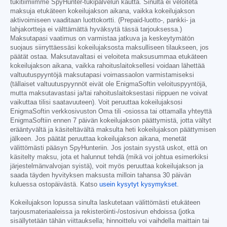
tukitiimiimme SpyHunter-tukipalvelun kautta. Sinulta ei veloiteta
maksuja etukäteen kokeilujakson aikana, vaikka kokeilujakson
aktivoimiseen vaaditaan luottokortti. (Prepaid-luotto-, pankki- ja
lahjakortteja ei välttämättä hyväksytä tässä tarjouksessa.)
Maksutapasi vaatimus on varmistaa jatkuva ja keskeytymätön
suojaus siirryttäessäsi kokeilujaksosta maksulliseen tilaukseen, jos
päätät ostaa. Maksutavaltasi ei veloiteta maksusummaa etukäteen
kokeilujakson aikana, vaikka rahoituslaitoksellesi voidaan lähettää
valtuutuspyyntöjä maksutapasi voimassaolon varmistamiseksi
(tällaiset valtuutuspyynnöt eivät ole EnigmaSoftin veloituspyyntöjä,
mutta maksutavastasi ja/tai rahoituslaitoksestasi riippuen ne voivat
vaikuttaa tilisi saatavuuteen). Voit peruuttaa kokeilujaksosi
EnigmaSoftin verkkosivuston Oma tili -osiossa tai ottamalla yhteyttä
EnigmaSoftiin ennen 7 päivän kokeilujakson päättymistä, jotta vältyt
erääntyvältä ja käsiteltävältä maksulta heti kokeilujakson päättymisen
jälkeen. Jos päätät peruuttaa kokeilujakson aikana, menetät
välittömästi pääsyn SpyHunteriin. Jos jostain syystä uskot, että on
käsitelty maksu, jota et halunnut tehdä (mikä voi johtua esimerkiksi
järjestelmänvalvojan syistä), voit myös peruuttaa kokeilujakson ja
saada täyden hyvityksen maksusta milloin tahansa 30 päivän
kuluessa ostopäivästä. Katso
usein kysytyt kysymykset
.
Kokeilujakson lopussa sinulta laskutetaan välittömästi etukäteen
tarjousmateriaaleissa ja rekisteröinti-/ostosivun ehdoissa (jotka
sisällytetään tähän viittauksella; hinnoittelu voi vaihdella maittain tai