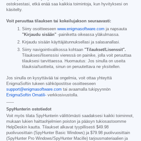
ostoksestasi, etkä enää saa kaikkia toimintoja, kun hyvityksesi on
käsitelty.
Voit peruuttaa tilauksen tai kokeilujakson seuraavasti:
Siirry osoitteeseen
www.enigmasoftware.com
ja napsauta
"Kirjaudu sisään"
-painiketta oikeassa yläkulmassa.
Kirjaudu sisään käyttäjätunnuksellasi ja salasanallasi.
Siirry navigointivalikossa kohtaan
"Tilaukset/Lisenssit".
Tilauksesi/lisenssisi vieressä on painike, jolla voit peruuttaa
tilauksesi tarvittaessa. Huomautus: Jos sinulla on useita
tilauksia/tuotteita, sinun on peruutettava ne yksitellen.
Jos sinulla on kysyttävää tai ongelmia, voit ottaa yhteyttä
EnigmaSoftin tukeen sähköpostitse osoitteeseen
support@enigmasoftware.com
tai avaamalla tukipyynnön
EnigmaSoftin Omatili-
verkkosivustolla.
------
SpyHunterin ostotiedot
Voit myös tilata SpyHunterin välittömästi saadaksesi kaikki toiminnot,
mukaan lukien haittaohjelmien poiston ja pääsyn tukiosastoomme
HelpDeskin kautta. Tilaukset alkavat tyypillisesti
$49.98
puolivuosittain (SpyHunter Basic Windows) ja
$79.98
puolivuosittain
(SpyHunter Pro Windows/SpyHunter Macille) tarjousmateriaalien ja