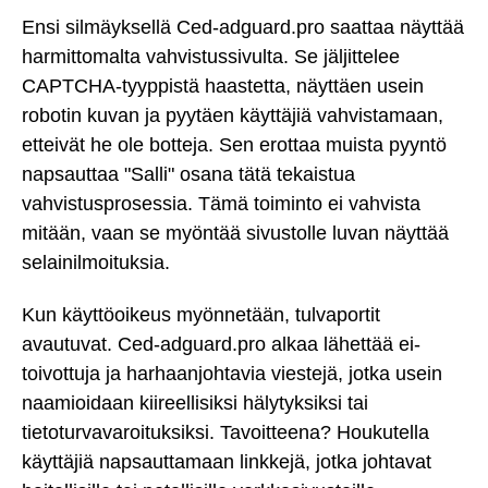
Ensi silmäyksellä Ced-adguard.pro saattaa näyttää
harmittomalta vahvistussivulta. Se jäljittelee
CAPTCHA-tyyppistä haastetta, näyttäen usein
robotin kuvan ja pyytäen käyttäjiä vahvistamaan,
etteivät he ole botteja. Sen erottaa muista pyyntö
napsauttaa "Salli" osana tätä tekaistua
vahvistusprosessia. Tämä toiminto ei vahvista
mitään, vaan se myöntää sivustolle luvan näyttää
selainilmoituksia.
Kun käyttöoikeus myönnetään, tulvaportit
avautuvat. Ced-adguard.pro alkaa lähettää ei-
toivottuja ja harhaanjohtavia viestejä, jotka usein
naamioidaan kiireellisiksi hälytyksiksi tai
tietoturvavaroituksiksi. Tavoitteena? Houkutella
käyttäjiä napsauttamaan linkkejä, jotka johtavat