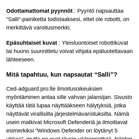
Odottamattomat pyynnöt
: Pyyntö napsauttaa
"Salli"-painiketta todistaaksesi, ettet ole robotti, on
merkittävä varoitusmerkki.
Epäsuhtaiset kuvat
: Yleisluontoiset robottikuvat
tai huono suunnittelu voivat vihjata epäluotettavaan
lähteeseen.
Mitä tapahtuu, kun napsautat “Salli”?
Ced-adguard.pro:lle ilmoitusoikeuksien
myöntäminen antaa sille vahvan jalansijan. Sivusto
käyttää tätä lupaa näyttääkseen hälytyksiä, jotka
näyttävät virallisilta järjestelmävaroituksilta. Nämä
usein matkivat Microsoft Defenderiä ja ilmoittavat
esimerkiksi "Windows Defender on löytänyt 5