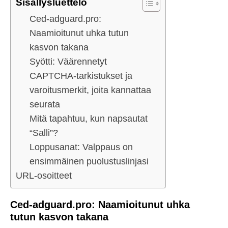
Sisällysluettelo
Ced-adguard.pro:
Naamioitunut uhka tutun
kasvon takana
Syötti: Väärennetyt
CAPTCHA-tarkistukset ja
varoitusmerkit, joita kannattaa
seurata
Mitä tapahtuu, kun napsautat
“Salli”?
Loppusanat: Valppaus on
ensimmäinen puolustuslinjasi
URL-osoitteet
Ced-adguard.pro: Naamioitunut uhka
tutun kasvon takana