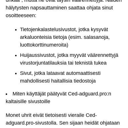
uhkaa", mutta ne ovat täysin väärennettyjä. Näiden
hälytysten napsauttaminen saattaa ohjata sinut
osoitteeseen:
Tietojenkalastelusivustot, jotka kysyvät
arkaluonteisia tietoja (esim. salasanoja,
luottokorttinumeroita)
Huijaussivustot, jotka myyvät väärennettyjä
virustorjuntatilauksia tai teknistä tukea
Sivut, jotka lataavat automaattisesti
mahdollisesti haitallisia tiedostoja
Miten käyttäjät päätyvät Ced-adguard.pro:n
kaltaisille sivustoille
Monet uhrit eivät tietoisesti vieraile Ced-
adguard.pro-sivustolla. Sen sijaan heidät ohjataan