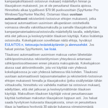
kampanjakohtaisesti ostosivun mukaan) määritellyn hinnan ja
tilausjakson mukaisesti, jos et ole peruuttanut tilausta ajoissa.
Hinnoittelu alkaa tyypillisesti
$79.98
puolivuosittain (SpyHunter Pro
Windows/SpyHunter Macille). Ostamasi tilaus
uusitaan
automaattisesti
rekisteröinti-/ostosivun ehtojen mukaisesti, jotka
tarjoavat automaattisen uusimisen alkuperäisen ostohetkellä
voimassa olevalla vakiotilausmaksulla ja samalle tilausjaksolle tai
kampanjamateriaaleissa/ostosivulla määritellyllä tavalla, edellyttäen,
että olet jatkuva ja keskeytymätön tilauksen käyttäjä. Katso lisätietoja
ostosivulta. Kokeilujaksoon sovelletaan näitä ehtoja, hyväksyt
EULA/TOS:n
,
tietosuoja-/evästekäytännön
ja
alennusehdot
. Jos
haluat poistaa SpyHunterin,
lue lisää
.
Tilauksesi automaattisen uusimisen maksua varten lähetetään
sähköpostimuistutus rekisteröitymisen yhteydessä antamaasi
sähköpostiosoitteeseen ennen jokaista maksupäivää. Kokeilujakson
alussa saat aktivointikoodin, jota voi käyttää vain yhdessä
kokeilujaksossa ja vain yhdessä laitteessa tiliä kohden. Tilauksesi
uusitaan automaattisesti tarjousmateriaalien ja rekisteröinti-/ostosivun
ehtojen mukaisesti hinnalla ja tilausjaksoksi (jotka sisällytetään tähän
viittauksella; hinnoittelu voi vaihdella maittain tai ostosivun mukaan),
edellyttäen, että olet jatkuvan ja keskeytymättömän tilauksen
käyttäjä. Maksullisen tilauksen käyttäjät voivat peruuttaessaan
käyttää tuotteitaan maksetun tilausjakson loppuun asti. Jos haluat
saada hyvityksen kuluvasta tilausjaksosta, sinun on peruutettava
tilaus ja haettava hyvitystä 30 päivän kuluessa viimeisimmästä