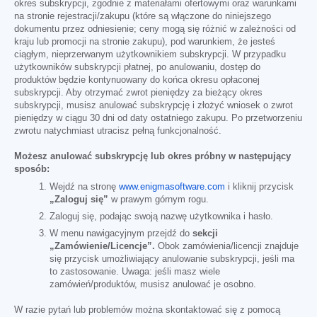
okres subskrypcji, zgodnie z materiałami ofertowymi oraz warunkami
na stronie rejestracji/zakupu (które są włączone do niniejszego
dokumentu przez odniesienie; ceny mogą się różnić w zależności od
kraju lub promocji na stronie zakupu), pod warunkiem, że jesteś
ciągłym, nieprzerwanym użytkownikiem subskrypcji. W przypadku
użytkowników subskrypcji płatnej, po anulowaniu, dostęp do
produktów będzie kontynuowany do końca okresu opłaconej
subskrypcji. Aby otrzymać zwrot pieniędzy za bieżący okres
subskrypcji, musisz anulować subskrypcję i złożyć wniosek o zwrot
pieniędzy w ciągu 30 dni od daty ostatniego zakupu. Po przetworzeniu
zwrotu natychmiast utracisz pełną funkcjonalność.
Możesz anulować subskrypcję lub okres próbny w następujący
sposób:
Wejdź na stronę
www.enigmasoftware.com
i kliknij przycisk
„Zaloguj się”
w prawym górnym rogu.
Zaloguj się, podając swoją nazwę użytkownika i hasło.
W menu nawigacyjnym przejdź do
sekcji
„Zamówienie/Licencje”.
Obok zamówienia/licencji znajduje
się przycisk umożliwiający anulowanie subskrypcji, jeśli ma
to zastosowanie. Uwaga: jeśli masz wiele
zamówień/produktów, musisz anulować je osobno.
W razie pytań lub problemów można skontaktować się z pomocą