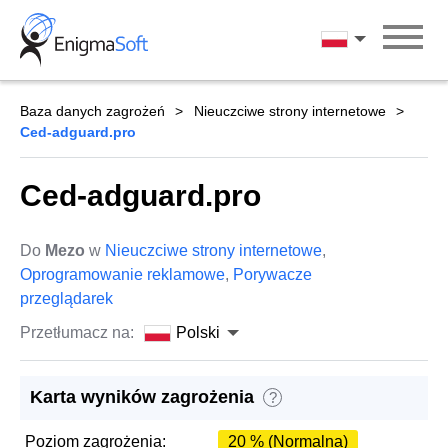
Skip
to
Polski
content
Baza danych zagrożeń
Nieuczciwe strony internetowe
Ced-adguard.pro
Ced-adguard.pro
Do
Mezo
w
Nieuczciwe strony internetowe
,
Oprogramowanie reklamowe
,
Porywacze
przeglądarek
Przetłumacz na:
Polski
Karta wyników zagrożenia
?
Poziom zagrożenia:
20 % (Normalna)