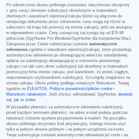
Po zakończeniu okresu próbnego zostaniesz natychmiast obciążony
z góry ceną i okresem subskrypcji określonymi w materiałach
ofertowych i warunkach rejestracji/zakupu (które są włączone do
niniejszego dokumentu przez odniesienie; ceny mogą się różnić w
zależności od kraju lub promocji na stronie zakupu), jeśli nie anulujesz
w odpowiednim czasie. Ceny zazwyczaj zaczynają się od
$79.98
półrocznie (SpyHunter Pro Windows/SpyHunter dla komputerów Mac).
Zakupiona przez Ciebie subskrypcja zostanie
automatycznie
odnowiona
zgodnie z warunkami rejestracji/zakupu, które przewidują
automatyczne odnowienia po obowiązującej wówczas standardowej
opłacie za subskrypcję obowiązującej w momencie pierwotnego
zakupu i na taki sam okres subskrypcji lub określony w materiałach
promocyjnych/na stronie zakupu, pod warunkiem, że jesteś ciągłym,
nieprzerwanym użytkownikiem subskrypcji. Szczegóły znajdziesz na
stronie zakupu. Okres próbny podlega niniejszym Warunkom, Twojej
zgodzie na
EULA/TOS
,
Polityce prywatności/plików cookie
i
Warunkom rabatowym
. Jeśli chcesz odinstalować SpyHunter,
dowiedz
się, jak to zrobić
.
W przypadku płatności za automatyczne odnowienie subskrypcji,
przed każdym terminem płatności, na adres e-mail podany podczas
rejestracji zostanie wysłane przypomnienie e-mailem. Na początku
okresu próbnego otrzymasz kod aktywacyjny, którego można użyć
tylko w jednym okresie próbnym i na jednym urządzeniu na konto.
Twoja subskrypcja zostanie automatycznie odnowiona po cenie i na