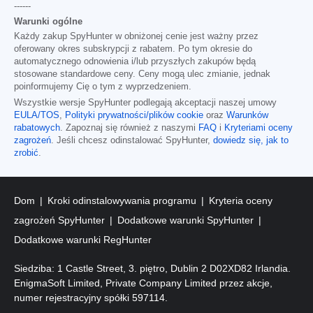
------
Warunki ogólne
Każdy zakup SpyHunter w obniżonej cenie jest ważny przez
oferowany okres subskrypcji z rabatem. Po tym okresie do
automatycznego odnowienia i/lub przyszłych zakupów będą
stosowane standardowe ceny. Ceny mogą ulec zmianie, jednak
poinformujemy Cię o tym z wyprzedzeniem.
Wszystkie wersje SpyHunter podlegają akceptacji naszej umowy
EULA/TOS
,
Polityki prywatności/plików cookie
oraz
Warunków
rabatowych
. Zapoznaj się również z naszymi
FAQ
i
Kryteriami oceny
zagrożeń
. Jeśli chcesz odinstalować SpyHunter,
dowiedz się, jak to
zrobić
.
Dom
Kroki odinstalowywania programu
Kryteria oceny
zagrożeń SpyHunter
Dodatkowe warunki SpyHunter
Dodatkowe warunki RegHunter
Siedziba: 1 Castle Street, 3. piętro, Dublin 2 D02XD82 Irlandia.
EnigmaSoft Limited, Private Company Limited przez akcje,
numer rejestracyjny spółki 597114.