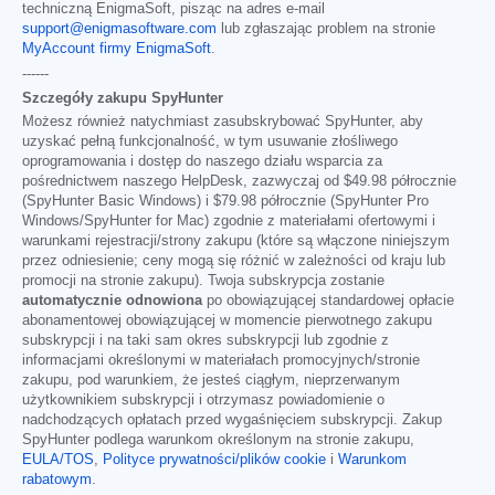
techniczną EnigmaSoft, pisząc na adres e-mail
support@enigmasoftware.com
lub zgłaszając problem na stronie
MyAccount firmy EnigmaSoft
.
------
Szczegóły zakupu SpyHunter
Możesz również natychmiast zasubskrybować SpyHunter, aby
uzyskać pełną funkcjonalność, w tym usuwanie złośliwego
oprogramowania i dostęp do naszego działu wsparcia za
pośrednictwem naszego HelpDesk, zazwyczaj od
$49.98
półrocznie
(SpyHunter Basic Windows) i
$79.98
półrocznie (SpyHunter Pro
Windows/SpyHunter for Mac) zgodnie z materiałami ofertowymi i
warunkami rejestracji/strony zakupu (które są włączone niniejszym
przez odniesienie; ceny mogą się różnić w zależności od kraju lub
promocji na stronie zakupu). Twoja subskrypcja zostanie
automatycznie odnowiona
po obowiązującej standardowej opłacie
abonamentowej obowiązującej w momencie pierwotnego zakupu
subskrypcji i na taki sam okres subskrypcji lub zgodnie z
informacjami określonymi w materiałach promocyjnych/stronie
zakupu, pod warunkiem, że jesteś ciągłym, nieprzerwanym
użytkownikiem subskrypcji i otrzymasz powiadomienie o
nadchodzących opłatach przed wygaśnięciem subskrypcji. Zakup
SpyHunter podlega warunkom określonym na stronie zakupu,
EULA/TOS
,
Polityce prywatności/plików cookie
i
Warunkom
rabatowym
.