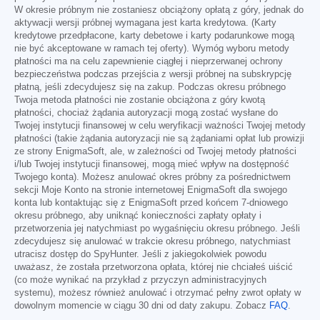
W okresie próbnym nie zostaniesz obciążony opłatą z góry, jednak do
aktywacji wersji próbnej wymagana jest karta kredytowa. (Karty
kredytowe przedpłacone, karty debetowe i karty podarunkowe mogą
nie być akceptowane w ramach tej oferty). Wymóg wyboru metody
płatności ma na celu zapewnienie ciągłej i nieprzerwanej ochrony
bezpieczeństwa podczas przejścia z wersji próbnej na subskrypcję
płatną, jeśli zdecydujesz się na zakup. Podczas okresu próbnego
Twoja metoda płatności nie zostanie obciążona z góry kwotą
płatności, chociaż żądania autoryzacji mogą zostać wysłane do
Twojej instytucji finansowej w celu weryfikacji ważności Twojej metody
płatności (takie żądania autoryzacji nie są żądaniami opłat lub prowizji
ze strony EnigmaSoft, ale, w zależności od Twojej metody płatności
i/lub Twojej instytucji finansowej, mogą mieć wpływ na dostępność
Twojego konta). Możesz anulować okres próbny za pośrednictwem
sekcji Moje Konto na stronie internetowej EnigmaSoft dla swojego
konta lub kontaktując się z EnigmaSoft przed końcem 7-dniowego
okresu próbnego, aby uniknąć konieczności zapłaty opłaty i
przetworzenia jej natychmiast po wygaśnięciu okresu próbnego. Jeśli
zdecydujesz się anulować w trakcie okresu próbnego, natychmiast
utracisz dostęp do SpyHunter. Jeśli z jakiegokolwiek powodu
uważasz, że została przetworzona opłata, której nie chciałeś uiścić
(co może wynikać na przykład z przyczyn administracyjnych
systemu), możesz również anulować i otrzymać pełny zwrot opłaty w
dowolnym momencie w ciągu 30 dni od daty zakupu. Zobacz
FAQ
.