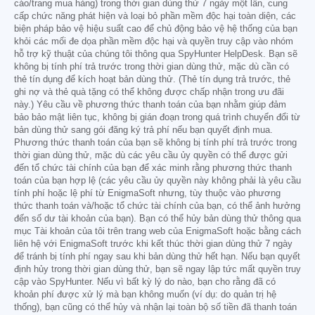
cáo/trang mua hàng) trong thời gian dùng thử 7 ngày một lần, cung
cấp chức năng phát hiện và loại bỏ phần mềm độc hại toàn diện, các
biện pháp bảo vệ hiệu suất cao để chủ động bảo vệ hệ thống của bạn
khỏi các mối đe dọa phần mềm độc hại và quyền truy cập vào nhóm
hỗ trợ kỹ thuật của chúng tôi thông qua SpyHunter HelpDesk. Bạn sẽ
không bị tính phí trả trước trong thời gian dùng thử, mặc dù cần có
thẻ tín dụng để kích hoạt bản dùng thử. (Thẻ tín dụng trả trước, thẻ
ghi nợ và thẻ quà tặng có thể không được chấp nhận trong ưu đãi
này.) Yêu cầu về phương thức thanh toán của bạn nhằm giúp đảm
bảo bảo mật liên tục, không bị gián đoạn trong quá trình chuyển đổi từ
bản dùng thử sang gói đăng ký trả phí nếu bạn quyết định mua.
Phương thức thanh toán của bạn sẽ không bị tính phí trả trước trong
thời gian dùng thử, mặc dù các yêu cầu ủy quyền có thể được gửi
đến tổ chức tài chính của bạn để xác minh rằng phương thức thanh
toán của bạn hợp lệ (các yêu cầu ủy quyền này không phải là yêu cầu
tính phí hoặc lệ phí từ EnigmaSoft nhưng, tùy thuộc vào phương
thức thanh toán và/hoặc tổ chức tài chính của bạn, có thể ảnh hưởng
đến số dư tài khoản của bạn). Bạn có thể hủy bản dùng thử thông qua
mục Tài khoản của tôi trên trang web của EnigmaSoft hoặc bằng cách
liên hệ với EnigmaSoft trước khi kết thúc thời gian dùng thử 7 ngày
để tránh bị tính phí ngay sau khi bản dùng thử hết hạn. Nếu bạn quyết
định hủy trong thời gian dùng thử, bạn sẽ ngay lập tức mất quyền truy
cập vào SpyHunter. Nếu vì bất kỳ lý do nào, bạn cho rằng đã có
khoản phí được xử lý mà bạn không muốn (ví dụ: do quản trị hệ
thống), bạn cũng có thể hủy và nhận lại toàn bộ số tiền đã thanh toán