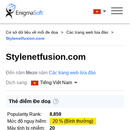
Skip
to
Tiếng Việt Na
content
Cơ sở dữ liệu về mối đe dọa
Các trang web lừa đảo
Stylenetfusion.com
Stylenetfusion.com
Đến năm
Mezo
năm
Các trang web lừa đảo
Dịch sang:
Tiếng Việt Nam
Thẻ điểm Đe doạ
?
Popularity Rank:
8,859
Mức độ nguy hiểm:
20 % (Bình thường)
Máy tính bị nhiễm:
20