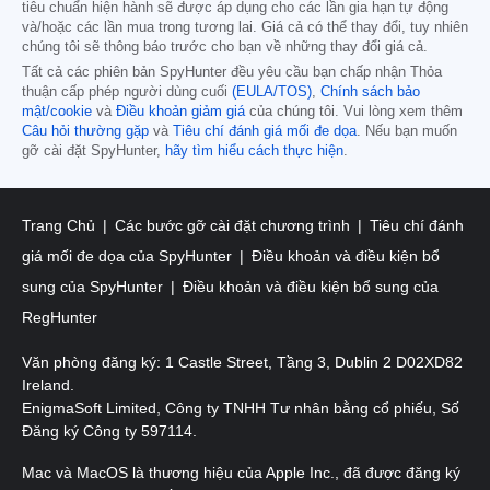
tiêu chuẩn hiện hành sẽ được áp dụng cho các lần gia hạn tự động
và/hoặc các lần mua trong tương lai. Giá cả có thể thay đổi, tuy nhiên
chúng tôi sẽ thông báo trước cho bạn về những thay đổi giá cả.
Tất cả các phiên bản SpyHunter đều yêu cầu bạn chấp nhận Thỏa
thuận cấp phép người dùng cuối
(EULA/TOS)
,
Chính sách bảo
mật/cookie
và
Điều khoản giảm giá
của chúng tôi. Vui lòng xem thêm
Câu hỏi thường gặp
và
Tiêu chí đánh giá mối đe dọa
. Nếu bạn muốn
gỡ cài đặt SpyHunter,
hãy tìm hiểu cách thực hiện
.
Trang Chủ
Các bước gỡ cài đặt chương trình
Tiêu chí đánh
giá mối đe dọa của SpyHunter
Điều khoản và điều kiện bổ
sung của SpyHunter
Điều khoản và điều kiện bổ sung của
RegHunter
Văn phòng đăng ký: 1 Castle Street, Tầng 3, Dublin 2 D02XD82
Ireland.
EnigmaSoft Limited, Công ty TNHH Tư nhân bằng cổ phiếu, Số
Đăng ký Công ty 597114.
Mac và MacOS là thương hiệu của Apple Inc., đã được đăng ký