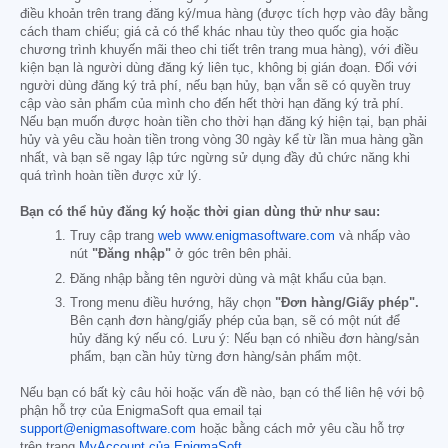
điều khoản trên trang đăng ký/mua hàng (được tích hợp vào đây bằng
cách tham chiếu; giá cả có thể khác nhau tùy theo quốc gia hoặc
chương trình khuyến mãi theo chi tiết trên trang mua hàng), với điều
kiện bạn là người dùng đăng ký liên tục, không bị gián đoạn. Đối với
người dùng đăng ký trả phí, nếu bạn hủy, bạn vẫn sẽ có quyền truy
cập vào sản phẩm của mình cho đến hết thời hạn đăng ký trả phí.
Nếu bạn muốn được hoàn tiền cho thời hạn đăng ký hiện tại, bạn phải
hủy và yêu cầu hoàn tiền trong vòng 30 ngày kể từ lần mua hàng gần
nhất, và bạn sẽ ngay lập tức ngừng sử dụng đầy đủ chức năng khi
quá trình hoàn tiền được xử lý.
Bạn có thể hủy đăng ký hoặc thời gian dùng thử như sau:
Truy cập trang
web www.enigmasoftware.com
và nhấp vào
nút
"Đăng nhập"
ở góc trên bên phải.
Đăng nhập bằng tên người dùng và mật khẩu của bạn.
Trong menu điều hướng, hãy chọn
"Đơn hàng/Giấy phép".
Bên cạnh đơn hàng/giấy phép của bạn, sẽ có một nút để
hủy đăng ký nếu có. Lưu ý: Nếu bạn có nhiều đơn hàng/sản
phẩm, bạn cần hủy từng đơn hàng/sản phẩm một.
Nếu bạn có bất kỳ câu hỏi hoặc vấn đề nào, bạn có thể liên hệ với bộ
phận hỗ trợ của EnigmaSoft qua email tại
support@enigmasoftware.com
hoặc bằng cách mở yêu cầu hỗ trợ
trên trang
MyAccount của EnigmaSoft
.