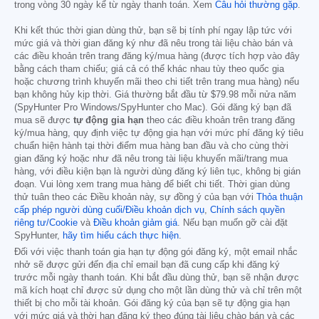
trong vòng 30 ngày kể từ ngày thanh toán. Xem
Câu hỏi thường gặp
.
Khi kết thúc thời gian dùng thử, bạn sẽ bị tính phí ngay lập tức với
mức giá và thời gian đăng ký như đã nêu trong tài liệu chào bán và
các điều khoản trên trang đăng ký/mua hàng (được tích hợp vào đây
bằng cách tham chiếu; giá cả có thể khác nhau tùy theo quốc gia
hoặc chương trình khuyến mãi theo chi tiết trên trang mua hàng) nếu
bạn không hủy kịp thời. Giá thường bắt đầu từ
$79.98
mỗi nửa năm
(SpyHunter Pro Windows/SpyHunter cho Mac). Gói đăng ký bạn đã
mua sẽ được
tự động gia hạn
theo các điều khoản trên trang đăng
ký/mua hàng, quy định việc tự động gia hạn với mức phí đăng ký tiêu
chuẩn hiện hành tại thời điểm mua hàng ban đầu và cho cùng thời
gian đăng ký hoặc như đã nêu trong tài liệu khuyến mãi/trang mua
hàng, với điều kiện bạn là người dùng đăng ký liên tục, không bị gián
đoạn. Vui lòng xem trang mua hàng để biết chi tiết. Thời gian dùng
thử tuân theo các Điều khoản này, sự đồng ý của bạn với
Thỏa thuận
cấp phép người dùng cuối/Điều khoản dịch vụ
,
Chính sách quyền
riêng tư/Cookie
và
Điều khoản giảm giá
. Nếu bạn muốn gỡ cài đặt
SpyHunter,
hãy tìm hiểu cách thực hiện
.
Đối với việc thanh toán gia hạn tự động gói đăng ký, một email nhắc
nhở sẽ được gửi đến địa chỉ email bạn đã cung cấp khi đăng ký
trước mỗi ngày thanh toán. Khi bắt đầu dùng thử, bạn sẽ nhận được
mã kích hoạt chỉ được sử dụng cho một lần dùng thử và chỉ trên một
thiết bị cho mỗi tài khoản. Gói đăng ký của bạn sẽ tự động gia hạn
với mức giá và thời hạn đăng ký theo đúng tài liệu chào bán và các