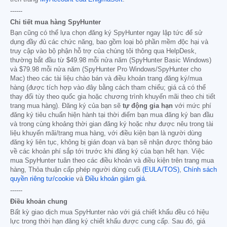
------
Chi tiết mua hàng SpyHunter
Bạn cũng có thể lựa chọn đăng ký SpyHunter ngay lập tức để sử
dụng đầy đủ các chức năng, bao gồm loại bỏ phần mềm độc hại và
truy cập vào bộ phận hỗ trợ của chúng tôi thông qua HelpDesk,
thường bắt đầu từ
$49.98
mỗi nửa năm (SpyHunter Basic Windows)
và
$79.98
mỗi nửa năm (SpyHunter Pro Windows/SpyHunter cho
Mac) theo các tài liệu chào bán và điều khoản trang đăng ký/mua
hàng (được tích hợp vào đây bằng cách tham chiếu; giá cả có thể
thay đổi tùy theo quốc gia hoặc chương trình khuyến mãi theo chi tiết
trang mua hàng). Đăng ký của bạn sẽ
tự động gia hạn
với mức phí
đăng ký tiêu chuẩn hiện hành tại thời điểm bạn mua đăng ký ban đầu
và trong cùng khoảng thời gian đăng ký hoặc như được nêu trong tài
liệu khuyến mãi/trang mua hàng, với điều kiện bạn là người dùng
đăng ký liên tục, không bị gián đoạn và bạn sẽ nhận được thông báo
về các khoản phí sắp tới trước khi đăng ký của bạn hết hạn. Việc
mua SpyHunter tuân theo các điều khoản và điều kiện trên trang mua
hàng, Thỏa thuận cấp phép người dùng cuối
(EULA/TOS)
,
Chính sách
quyền riêng tư/cookie
và
Điều khoản giảm giá
.
------
Điều khoản chung
Bất kỳ giao dịch mua SpyHunter nào với giá chiết khấu đều có hiệu
lực trong thời hạn đăng ký chiết khấu được cung cấp. Sau đó, giá