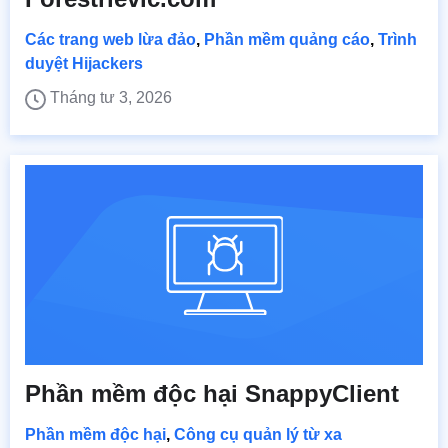
Các trang web lừa đảo
,
Phần mềm quảng cáo
,
Trình
duyệt Hijackers
Tháng tư 3, 2026
Phần mềm độc hại SnappyClient
Phần mềm độc hại
,
Công cụ quản lý từ xa