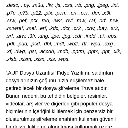
.desc, . py, .m3u, .flv, .js, .css, .rb, .png, .jpeg, .txt,
.p7c, .p7b, .p12, .pfx, .pem, .crt, .cer, .der, .x3f,
.srw, .pef, .ptx, .r3d, .rw2, .rwl, .raw, .raf, .orf, .nrw,
.mrwref, .mef, .erf, .kdc, .dcr, .cr2 , .crw, .bay, .sr2,
.srf, .arw, .3fr, .dng, .jpe, .jpg, .cdr, .indd, .ai, .eps,
.pdf, .pdd, .psd, .dbf, .mdf, .wb2, .rtf, .wpd, .dxg ,
.xf, .dwg, .pst, .accdb, .mdb, .pptm, .pptx, .ppt, .xlk,
.xlsb, .xlsm, .xlsx, .xls, .wps.
'.AUF Dosya Uzantısı' Fidye Yazılımı, saldırıları
dosyalarınızın çoğunu hızla erişilemez hale
getirebilecek bir dosya şifreleme Truva atıdır.
Bunun nedeni, bu tehdidin belgeler, resimler,
videolar, arşivler ve diğerleri gibi popüler dosya
biçimlerinin içeriğini kilitlemek için benzersiz bir
oluşturulmuş şifreleme anahtarı kullanan güvenli
bir dosya kilitleme algoritması kullanmak üzere