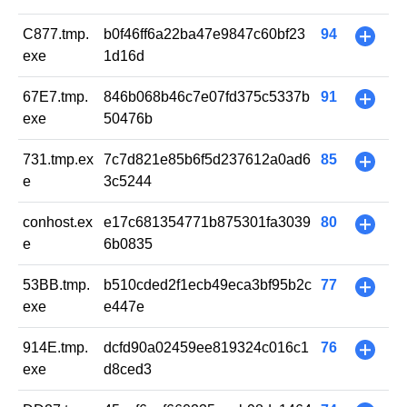
C877.tmp.
b0f46ff6a22ba47e9847c60bf23
94
+
exe
1d16d
67E7.tmp.
846b068b46c7e07fd375c5337b
91
+
exe
50476b
731.tmp.ex
7c7d821e85b6f5d237612a0ad6
85
+
e
3c5244
conhost.ex
e17c681354771b875301fa3039
80
+
e
6b0835
53BB.tmp.
b510cded2f1ecb49eca3bf95b2c
77
+
exe
e447e
914E.tmp.
dcfd90a02459ee819324c016c1
76
+
exe
d8ced3