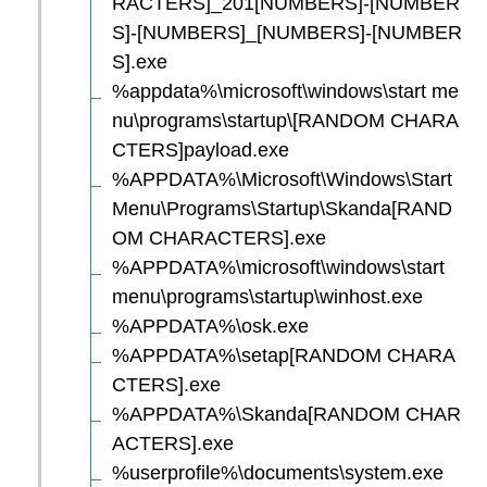
RACTERS]_201[NUMBERS]-[NUMBER
S]-[NUMBERS]_[NUMBERS]-[NUMBER
S].exe
%appdata%\microsoft\windows\start me
nu\programs\startup\[RANDOM CHARA
CTERS]payload.exe
%APPDATA%\Microsoft\Windows\Start
Menu\Programs\Startup\Skanda[RAND
OM CHARACTERS].exe
%APPDATA%\microsoft\windows\start
menu\programs\startup\winhost.exe
%APPDATA%\osk.exe
%APPDATA%\setap[RANDOM CHARA
CTERS].exe
%APPDATA%\Skanda[RANDOM CHAR
ACTERS].exe
%userprofile%\documents\system.exe