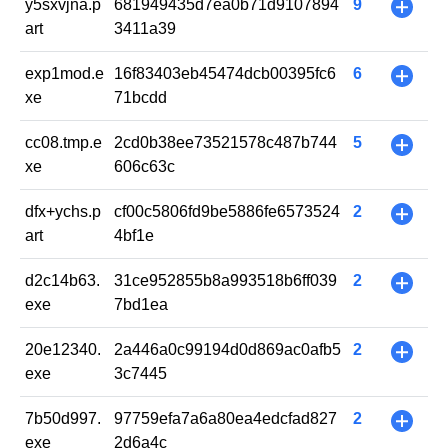
y5sxvjna.p
681949435d7ea0b71d9107894
9
+
art
3411a39
exp1mod.e
16f83403eb45474dcb00395fc6
6
+
xe
71bcdd
cc08.tmp.e
2cd0b38ee73521578c487b744
5
+
xe
606c63c
dfx+ychs.p
cf00c5806fd9be5886fe6573524
2
+
art
4bf1e
d2c14b63.
31ce952855b8a993518b6ff039
2
+
exe
7bd1ea
20e12340.
2a446a0c99194d0d869ac0afb5
2
+
exe
3c7445
7b50d997.
97759efa7a6a80ea4edcfad827
2
+
exe
2d6a4c