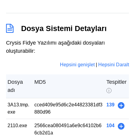
Dosya Sistemi Detayları
Crysis Fidye Yazılımı aşağıdaki dosyaları
oluşturabilir:
Hepsini genişlet
|
Hepsini Daralt
Dosya
MD5
Tespitler
adı
i
3A13.tmp.
cced409e95d6c2e44823381df3
139
+
exe
880d96
2110.exe
2566cea080491a6e9c64102b6
104
+
6cb2d1a