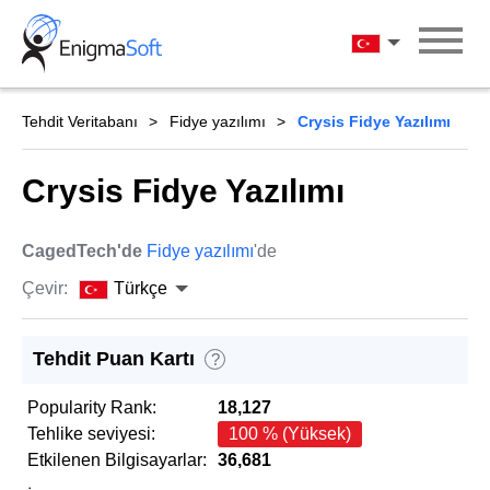
Skip
to
Türkçe
content
Tehdit Veritabanı
Fidye yazılımı
Crysis Fidye Yazılımı
Crysis Fidye Yazılımı
CagedTech'de
Fidye yazılımı
'de
Çevir:
Türkçe
Tehdit Puan Kartı
?
Popularity Rank:
18,127
Tehlike seviyesi:
100 % (Yüksek)
Etkilenen Bilgisayarlar:
36,681