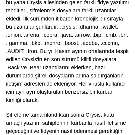
bu yana Crysis ailesinden gelen farklı fidye yazılımı
tehditleri, şifrelenmiş dosyalara farklı uzantılar
ekledi. İlk sürümden itibaren kronolojik bir sırayla
bu uzantılar şunlardır: .crysis, .dharma, .wallet,
.onion, .arena, .cobra, ,java, .arrow, .bip, .cmb, .brr,
. gamma, .bkp, .monro, .boost, .adobe, .cccmn,
.AUDIT, .tron. Bu yıl Kasım ayının ortalarında tespit
edilen Crysis'in en son sürümü kilitli dosyalara
.Back ve .Bear uzantılarını eklerken, bazı
durumlarda şifreli dosyaların adına saldırganların
iletişim adresleri de ekleniyor. Her virüslü kullanıcı
için ayrı ayrı oluşturulan benzersiz bir kurban
kimliği olarak.
Şifreleme tamamlandıktan sonra Crysis, kötü
amaçlı yazılım sahiplerinin kurbanla nasıl iletişime
geçeceğini ve fidyenin nasıl ödenmesi gerektiğini