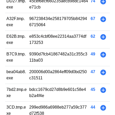
DD27.tmp.
45cef6ecf660235aecb98dc1464
74
+
exe
e71cb
A32F.tmp.
967238434e258179705b84294
67
+
exe
6715064
E62B.tmp.
e853c4cbf08ee22314aa3774df
62
+
exe
173253
B7C9.tmp.
9390d7fcb41867482a31c355c3
49
+
exe
11ba03
bea04ab8.
200006d00a2864eff09d0bd250
47
+
exe
c31511
7bd2.tmp.e
bdcc1679cd27d8b9e601c58e4
45
+
xe
b2a4f4e
3CD.tmp.e
299ed986a6988eb277a59c377
44
+
xe
d72f538