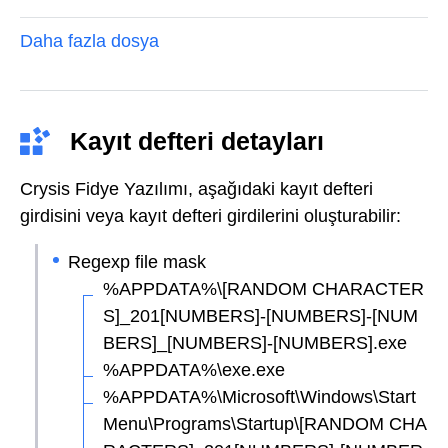
Daha fazla dosya
Kayıt defteri detayları
Crysis Fidye Yazılımı, aşağıdaki kayıt defteri
girdisini veya kayıt defteri girdilerini oluşturabilir:
Regexp file mask
%APPDATA%\[RANDOM CHARACTER
S]_201[NUMBERS]-[NUMBERS]-[NUM
BERS]_[NUMBERS]-[NUMBERS].exe
%APPDATA%\exe.exe
%APPDATA%\Microsoft\Windows\Start
Menu\Programs\Startup\[RANDOM CHA