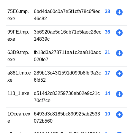
75E6.tmp.
6bd4da60c0a7e5f1cfa78c6f9ed
38
+
exe
46c82
99FE.tmp.
3b6920ae5d16db71e5faec28ec
36
+
exe
14839c
63D9.tmp.
fb18d3a278711aa1c2aa810adc
21
+
exe
020fe7
a881.tmp.e
289b13c43f1591d099b8fbf9a3c
17
+
xe
6fd52
113_1.exe
d514d2c83259736eb02e9c21c
14
+
70cf7ce
1Ocean.ex
6493d3c8185bc890925ab2533
10
+
e
072b560