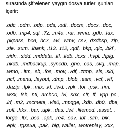
sırasında şifrelenen yaygın dosya türleri şunları
içerir:
.odc, .odm, .odp, .ods, .odt, .docm, .docx, .doc,
.odb, .mp4, sql, .7z, .m4a, .rar, .wma, .gdb, .tax,
.pkpass, .bc6, .bc7, .avi, .wmv, .csv, .d3dbsp, .zip,
.sie, .sum, .ibank, .t13, .t12, .qdf, .bkp, .qic, .bkf ,
.sidn, .sidd, .mddata, .itl, .itdb, .icxs, .hvpl, .hplg,
.hkdb, .mdbackup, .syncdb, .gho, .cas, .svg, .map,
.wmo, . itm, .sb, .fos, .mov, .vdf, .ztmp, .sis, .sid,
.ncf, .menu, .layout, .dmp, .blob, .esm, .vcf, .vtf,
.dazip, .fpk, .mlx, .kf, .iwd, .vpk, .tor, .psk, .rim,
.w3x, .fsh, .ntl, .arch00, .lvl, .snx, .cfr, .ff, .vpp_pc ,
.lrf, .m2, .mcmeta, .vfs0, .mpqge, .kdb, .db0, .dba,
.rofl, .hkx, .bar, .upk, .das, .iwi, .litemod, .asset, .
forge, .ltx, .bsa, .apk, .re4, .sav, .lbf, .slm, .bik,
.epk, .rgss3a, .pak, .big, wallet, .wotreplay, .xxx,