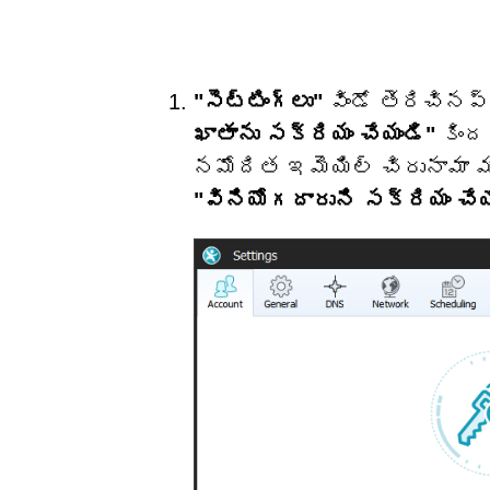
"సెట్టింగ్‌లు"
విండో తెరిచినప్
ఖాతాను సక్రియం చేయండి"
కింద
నమోదిత ఇమెయిల్ చిరునామా మర
"వినియోగదారుని సక్రియం చేయ