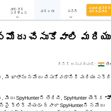
బహుళ-లైసెన్స్
మాల్వేర్
మద్దతు
కంపెనీ
తగ్గింపు కోట్
పరిశోధన
నమోదు చేసుకోవాలి మరియు
దీనికి అనువదించండి:
తె
ంటే, మీ ఖాతాను నమోదు చేసుకోవడానికి మరియు సక్ర
ే, మీరు SpyHunterని తెరిచి,
SpyHunter యొక్క
"హ
‌పై క్లిక్ చేయడం ద్వారా SpyHunterని నమోదు