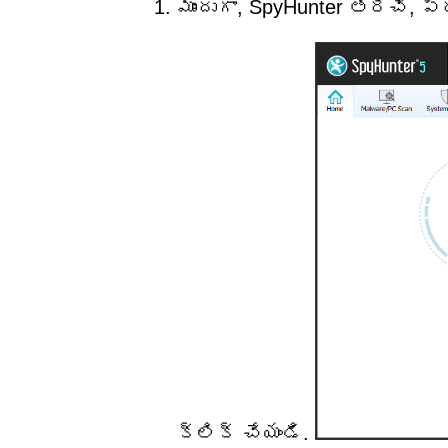
ముందుగా, SpyHunter తెరిచి, 
క్లిక్ చేయండి.