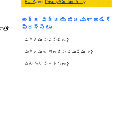
EULA
and
Privacy/Cookie Policy
.
అగ్ర మద్దతు తరచుగా అడిగే
ప్రశ్నలు
ఖాతా
సక్రియం సమస్యలు?
సంక్రమణ తొలగింపు సమస్యలు?
్
బిల్లింగ్ ప్రశ్నలు?