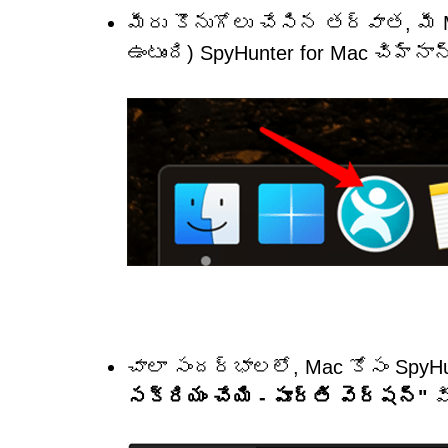
మీరు కొనుగోలు చేసిన తర్వాత, మీ 
ఉంటుంది) SpyHunter for Mac చిహ్నాన
చాలా సందర్భాలలో, Mac కోసం Spy
సక్రియం చేయి - పూర్తి వెర్షన్"
వి