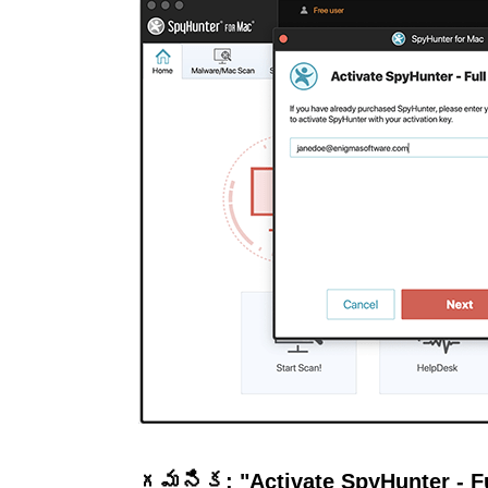
గమనిక:
"Activate SpyHunter - F