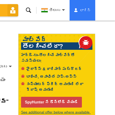
శోధన
తెలుగు
లాగిన్
మాల్వేర్
తొలగించలేదా?
హార్డ్-టు-తొలగించే మాల్వేర్తో
సమస్యలు:
లుగు
హైజాక్స్ & దారిమార్పు బ్రౌజర్
బాధించే, అవాంఛిత పాప్-అప్స్
ియం
కంప్యూటర్ ఫ్రీజ్ అవుతుంది లేదా
క్రాష్ అవుతుంది
ోమ్"
SpyHunter ని డౌన్‌లోడ్ చేయండి
See additional offer below where available.