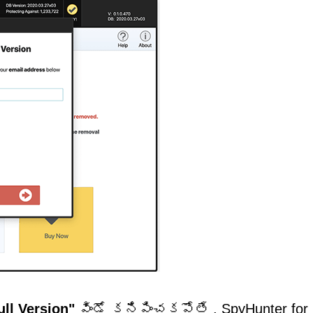
ull Version"
విండో
కనిపించకపోతే
,
SpyHunter
for