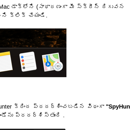
Mac డాక్‌లోని (సాధారణంగా మీ స్క్రీన్ దిగువన
్ని క్లిక్ చేయండి.
Hunter క్రింద ప్రదర్శించబడిన విధంగా
"SpyHun
ండోను
ప్రదర్శిస్తుంది
.