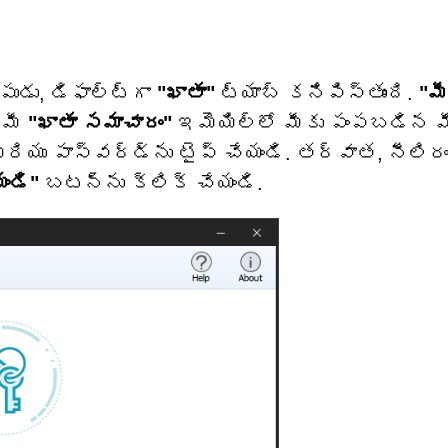
పుడు, డిఫాల్ట్‌గా
"ఖాతా"
ట్యాబ్ కనిపిస్తుంది.
"మీ
 మీ
"ఖాతా సమాచారం"
ఇమెయిల్‌లో మీకు పంపబడిన మ
ియు పాస్‌వర్డ్‌ను టైప్ చేయండి. తర్వాత, నీలిర
ండి"
బటన్‌ను క్లిక్ చేయండి.