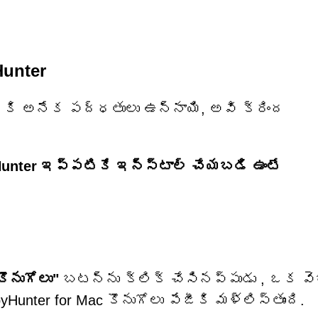
unter
నికి అనేక పద్ధతులు ఉన్నాయి, అవి క్రింద
Hunter ఇప్పటికే ఇన్‌స్టాల్ చేయబడి ఉంటే
కొనుగోలు"
బటన్‌ను
క్లిక్ చేసినప్పుడు
, ఒక వె
Hunter for Mac కొనుగోలు పేజీకి మళ్లిస్తుంది.