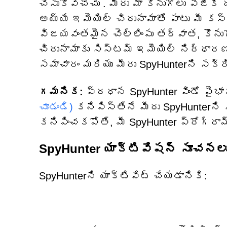
చేసుకోవచ్చు
. మీరు మా కొనుగోలు పేజీ
అయ్యే ఇమెయిల్ చిరునామాతో పాటు మీ 
విజయవంతమైన చెల్లింపు తర్వాత, కొనుగ
చిరునామాకు సిస్టమ్ ఇమెయిల్ నిర్ధారణన
సమాచారం మరియు మీరు SpyHunterని సక
గమనిక:
ప్రధాన SpyHunter విండో పైభా
చూడండి)
కనిపిస్తేనే మీరు SpyHunterని 
కనిపించకపోతే, మీ SpyHunter ప్రోగ్ర
SpyHunter యాక్టివేషన్ సూచనల
SpyHunterని యాక్టివేట్ చేయడానికి: