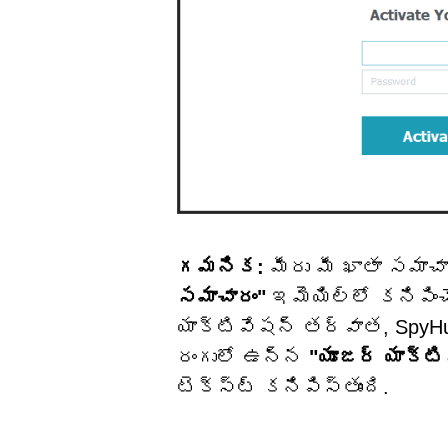
గమనిక:
మీరు మీ ఖాతా సమాచ
సమాచారం"
ఇమెయిల్‌లో కనిపిం
యాక్టివేషన్ తర్వాత, SpyHu
రంగులో ఉన్న
"యూజర్ యాక్టి
టెక్స్ట్ కనిపిస్తుంది.