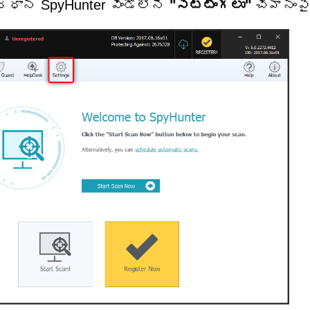
ప్రధాన SpyHunter విండోలోని
"సెట్టింగ్‌లు"
చిహ్నంప