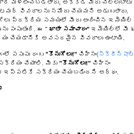
కి దారి మళ్లించబడతారు, అక్కడ మీరు చెల్లుబాటు
కస్టమర్ వివరాలను నమోదు చేయమని అడుగుతారు.
ోలు ప్రక్రియ సమయంలో మీరు అందించిన ఇమెయిల్
ు పంపుతుంది. ఈ "
ఖాతా సమాచారం"
ఇమెయిల్‌లో మీ 
్రియం చేయడానికి అవసరమైన వివరాలు ఉంటాయి.
గంలో పసుపు రంగు
"కొనుగోలు!"
చిహ్నం
(స్క్రీన్‌షాట
సక్రియం చేయాలి. మీకు
"కొనుగోలు!"
చిహ్నం
ామ్ ఇప్పటికే సక్రియం చేయబడిందని అర్థం.
ు