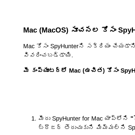
Mac (MacOS) సూచనల కోసం SpyH
Mac కోసం SpyHunterని సక్రియం చేయడా
వివరించబడ్డాయి.
మీ కంప్యూటర్‌లో Mac (ఉచిత) కోసం Spy
మీరు SpyHunter for Mac యాప్‌లోని
"
బ్రౌజర్ తెరుచుకుని మిమ్మల్ని Spy