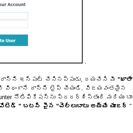
.
ారాన్ని ఇన్‌పుట్ చేసినప్పుడు, దయచేసి మీ
"ఖాతా
చే విధంగానే దాన్ని టైప్ చేయండి. విజయవంతమైన
nter నోటిఫికేషన్‌ను ప్రదర్శిస్తుంది మరియు బ
వేటెడ్
" బటన్ పైన "చెల్లుబాటు అయ్యే యూజర్
"