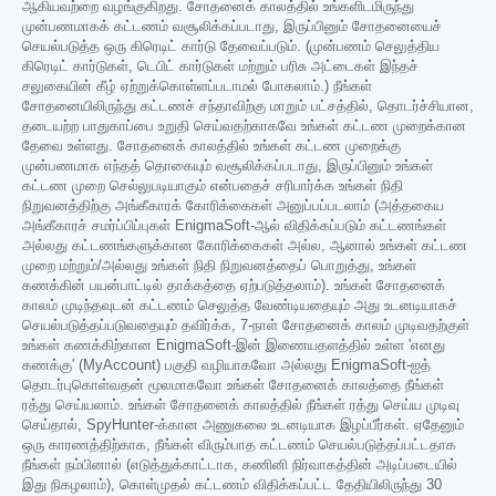
ஆகியவற்றை வழங்குகிறது. சோதனைக் காலத்தில் உங்களிடமிருந்து
முன்பணமாகக் கட்டணம் வசூலிக்கப்படாது, இருப்பினும் சோதனையைச்
செயல்படுத்த ஒரு கிரெடிட் கார்டு தேவைப்படும். (முன்பணம் செலுத்திய
கிரெடிட் கார்டுகள், டெபிட் கார்டுகள் மற்றும் பரிசு அட்டைகள் இந்தச்
சலுகையின் கீழ் ஏற்றுக்கொள்ளப்படாமல் போகலாம்.) நீங்கள்
சோதனையிலிருந்து கட்டணச் சந்தாவிற்கு மாறும் பட்சத்தில், தொடர்ச்சியான,
தடையற்ற பாதுகாப்பை உறுதி செய்வதற்காகவே உங்கள் கட்டண முறைக்கான
தேவை உள்ளது. சோதனைக் காலத்தில் உங்கள் கட்டண முறைக்கு
முன்பணமாக எந்தத் தொகையும் வசூலிக்கப்படாது, இருப்பினும் உங்கள்
கட்டண முறை செல்லுபடியாகும் என்பதைச் சரிபார்க்க உங்கள் நிதி
நிறுவனத்திற்கு அங்கீகாரக் கோரிக்கைகள் அனுப்பப்படலாம் (அத்தகைய
அங்கீகாரச் சமர்ப்பிப்புகள் EnigmaSoft-ஆல் விதிக்கப்படும் கட்டணங்கள்
அல்லது கட்டணங்களுக்கான கோரிக்கைகள் அல்ல, ஆனால் உங்கள் கட்டண
முறை மற்றும்/அல்லது உங்கள் நிதி நிறுவனத்தைப் பொறுத்து, உங்கள்
கணக்கின் பயன்பாட்டில் தாக்கத்தை ஏற்படுத்தலாம்). உங்கள் சோதனைக்
காலம் முடிந்தவுடன் கட்டணம் செலுத்த வேண்டியதையும் அது உடனடியாகச்
செயல்படுத்தப்படுவதையும் தவிர்க்க, 7-நாள் சோதனைக் காலம் முடிவதற்குள்
உங்கள் கணக்கிற்கான EnigmaSoft-இன் இணையதளத்தில் உள்ள 'எனது
கணக்கு' (MyAccount) பகுதி வழியாகவோ அல்லது EnigmaSoft-ஐத்
தொடர்புகொள்வதன் மூலமாகவோ உங்கள் சோதனைக் காலத்தை நீங்கள்
ரத்து செய்யலாம். உங்கள் சோதனைக் காலத்தில் நீங்கள் ரத்து செய்ய முடிவு
செய்தால், SpyHunter-க்கான அணுகலை உடனடியாக இழப்பீர்கள். ஏதேனும்
ஒரு காரணத்திற்காக, நீங்கள் விரும்பாத கட்டணம் செயல்படுத்தப்பட்டதாக
நீங்கள் நம்பினால் (எடுத்துக்காட்டாக, கணினி நிர்வாகத்தின் அடிப்படையில்
இது நிகழலாம்), கொள்முதல் கட்டணம் விதிக்கப்பட்ட தேதியிலிருந்து 30