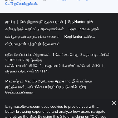
தெரிந்துகொள்ளுங்கள்
.
முகப்பு
நிரல் நிறுவல் நீக்குதல் படிகள்
SpyHunter இன்
அச்சுறுத்தல் மதிப்பீட்டு அளவுகோல்கள்
SpyHunter கூடுதல்
விதிமுறைகள் மற்றும் நிபந்தனைகள்
RegHunter கூடுதல்
விதிமுறைகள் மற்றும் நிபந்தனைகள்
பதிவு செய்யப்பட்ட அலுவலகம்: 1 கோட்டை தெரு, 3 வது மாடி, டப்ளின்
2 D02XD82 அயர்லாந்து.
எனிக்மாசாஃப்ட் லிமிடெட், பங்குகளால் பிரைவேட் கம்பெனி லிமிடெட்,
நிறுவன பதிவு எண் 597114.
Mac மற்றும் MacOS ஆகியவை Apple Inc. இன் வர்த்தக
முத்திரைகள், அமெரிக்கா மற்றும் பிற நாடுகளில் பதிவு
செய்யப்பட்டுள்ளன.
பதிப்புரிமை 2016-
2026
. எனிக்மாசாஃப்ட் லிமிடெட். அனைத்து
Enigmasoftware.com uses cookies to provide you with a
உரிமைகளும் பாதுகாக்கப்பட்டவை.
better browsing experience and analyze how users navigate
and utilize the Site. By using this Site or clicking on "OK", you