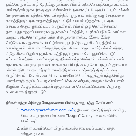
ஒவ்வொரு கட்டணத் தேதிக்கு முன்பும், நீங்கள் பதிவுசெய்யும்போது வழங்கிய
மின்னஞ்சல் முகவரிக்கு ஒரு மின்னஞ்சல் நினைவூட்டல் அனுப்பப்படும். உங்கள்
சோதனைக் காலத்தின் தொடக்கத்தில், ஒரு கணக்கிற்கு ஒரு சோதனைக்
காலத்திற்கும் ஒரு சாதனத்திற்கும் மட்டுமே பயன்படுத்தக்கூடிய ஒரு
செயல்படுத்தும் குறியீட்டைப் பெறுவீர்கள். நீங்கள் ஒரு தொடர்ச்சியான,
தடையற்ற சந்தாப் பயனராக இருக்கும் பட்சத்தில், வழங்கப்படும் பொருட்கள்
மற்றும் பதிவு/கொள்முதல் பக்க விதிமுறைகளின்படி (இவை இங்கு
மேற்கோளாக இணைக்கப்பட்டுள்ளன; நாடு அல்லது விளம்பரத்தின்படி
கொள்முதல் பக்க விவரங்களுக்கு ஏற்ப விலை மாறுபடலாம்) உங்கள் சந்தா,
அதே விலையிலும் சந்தாக் காலத்திற்கும் தானாகவே புதுப்பிக்கப்படும்.
கட்டணச் சந்தாப் பயனர்களுக்கு, நீங்கள் ரத்துசெய்தால், உங்கள் கட்டணச்
சந்தாக் காலம் முடியும் வரை உங்கள் தயாரிப்பு(களை) தொடர்ந்து அணுகலாம்.
உங்கள் தற்போதைய சந்தாக் காலத்திற்கான பணத்தைத் திரும்பப் பெற
விரும்பினால், நீங்கள் கடைசியாக வாங்கிய 30 நாட்களுக்குள் ரத்துசெய்து
பணத்தைத் திரும்பப் பெற விண்ணப்பிக்க வேண்டும், மேலும் உங்கள் பணம்
திரும்பச் செலுத்தப்பட்டவுடன் முழுமையான செயல்பாடுகளைப் பெறுவது
உடனடியாக நிறுத்தப்படும்.
நீங்கள் சந்தா அல்லது சோதனையை பின்வருமாறு ரத்து செய்யலாம்:
www.enigmasoftware.com என்ற
இணையதளத்திற்குச் சென்று,
மேல் வலது மூலையில் உள்ள
"Login"
பொத்தானைக் கிளிக்
செய்யவும்.
உங்கள் பயனர்பெயர் மற்றும் கடவுச்சொல்லைப் பயன்படுத்தி
உள்நுழையவும்.