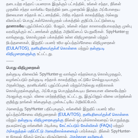
தடையற்ற சந்தாப் பயனராக இருக்கும் பட்சத்தில், உங்கள் சந்தா, நீங்கள்
முதலில் சந்தா வாங்கிய நேரத்தில் நடைமுறையில் இருந்த அப்போதைய
நிலையான சந்தாக் கட்டணத்தில், அதே சந்தாக் காலத்திற்கு அல்லது
விளம்பரப் பொருட்கள்/கொள்முதல் பக்கத்தில் குறிப்பிடப்பட்டுள்ளபடி
தானாகவே
புதுப்பிக்கப்படும். மேலும், உங்கள் சந்தா காலாவதியாவதற்கு முன்பு
வரவிருக்கும் கட்டணங்கள் குறித்த அறிவிப்பைப் பெறுவீர்கள். SpyHunter-ஐ
வாங்குவது, கொள்முதல் பக்கத்தில் உள்ள விதிமுறைகள் மற்றும்
நிபந்தனைகள், இறுதிப் பயனர் உரிம ஒப்பந்தம்/சேவை விதிமுறைகள்
(EULA/TOS)
,
தனியுரிமை/குக்கீ கொள்கை
மற்றும்
தள்ளுபடி
விதிமுறைகளுக்கு
உட்பட்டது.
------
பொது விதிமுறைகள்
தள்ளுபடி விலையில் SpyHunter-ஐ வாங்கும் எந்தவொரு கொள்முதலும்,
வழங்கப்படும் தள்ளுபடி சந்தாக் காலத்திற்கு மட்டுமே செல்லுபடியாகும்.
அதன்பிறகு, தானியங்கிப் புதுப்பிப்புகள் மற்றும்/அல்லது எதிர்காலக்
கொள்முதல்களுக்கு, அப்போது பொருந்தக்கூடிய நிலையான விலையேற்றம்
அமலுக்கு வரும். விலை மாற்றத்திற்கு உட்பட்டது, இருப்பினும் விலை மாற்றங்கள்
குறித்து நாங்கள் உங்களுக்கு முன்கூட்டியே அறிவிப்போம்.
அனைத்து SpyHunter பதிப்புகளும், எங்களின் இறுதிப் பயனர் உரிம
ஒப்பந்தம்/சேவை விதிமுறைகள்
(EULA/TOS)
,
தனியுரிமை/குக்கீ கொள்கை
மற்றும்
தள்ளுபடி விதிமுறைகளுக்கு
நீங்கள் ஒப்புக்கொள்வதைப் பொறுத்தது.
தயவுசெய்து எங்களின் அடிக்கடி
கேட்கப்படும் கேள்விகள் (FAQs)
மற்றும்
அச்சுறுத்தல் மதிப்பீட்டு அளவுகோல்களையும்
பார்க்கவும். நீங்கள் SpyHunter-
ஐ நிறுவல் நீக்கம் செய்ய விரும்பினால்,
அதற்கான வழியைத்