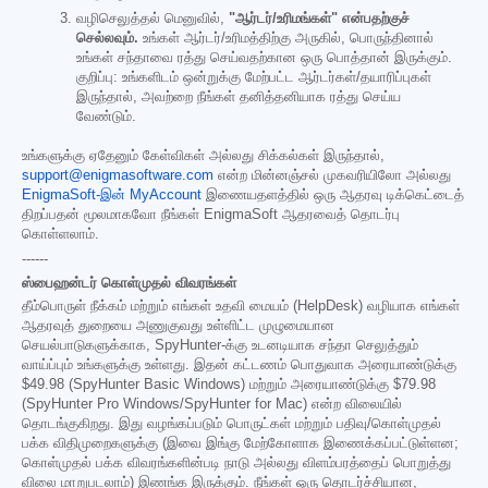
வழிசெலுத்தல் மெனுவில்,
"ஆர்டர்/உரிமங்கள்" என்பதற்குச்
செல்லவும்.
உங்கள் ஆர்டர்/உரிமத்திற்கு அருகில், பொருந்தினால்
உங்கள் சந்தாவை ரத்து செய்வதற்கான ஒரு பொத்தான் இருக்கும்.
குறிப்பு: உங்களிடம் ஒன்றுக்கு மேற்பட்ட ஆர்டர்கள்/தயாரிப்புகள்
இருந்தால், அவற்றை நீங்கள் தனித்தனியாக ரத்து செய்ய
வேண்டும்.
உங்களுக்கு ஏதேனும் கேள்விகள் அல்லது சிக்கல்கள் இருந்தால்,
support@enigmasoftware.com
என்ற மின்னஞ்சல் முகவரியிலோ அல்லது
EnigmaSoft-இன் MyAccount
இணையதளத்தில் ஒரு ஆதரவு டிக்கெட்டைத்
திறப்பதன் மூலமாகவோ நீங்கள் EnigmaSoft ஆதரவைத் தொடர்பு
கொள்ளலாம்.
------
ஸ்பைஹன்டர் கொள்முதல் விவரங்கள்
தீம்பொருள் நீக்கம் மற்றும் எங்கள் உதவி மையம் (HelpDesk) வழியாக எங்கள்
ஆதரவுத் துறையை அணுகுவது உள்ளிட்ட முழுமையான
செயல்பாடுகளுக்காக, SpyHunter-க்கு உடனடியாக சந்தா செலுத்தும்
வாய்ப்பும் உங்களுக்கு உள்ளது. இதன் கட்டணம் பொதுவாக அரையாண்டுக்கு
$49.98
(SpyHunter Basic Windows) மற்றும் அரையாண்டுக்கு
$79.98
(SpyHunter Pro Windows/SpyHunter for Mac) என்ற விலையில்
தொடங்குகிறது. இது வழங்கப்படும் பொருட்கள் மற்றும் பதிவு/கொள்முதல்
பக்க விதிமுறைகளுக்கு (இவை இங்கு மேற்கோளாக இணைக்கப்பட்டுள்ளன;
கொள்முதல் பக்க விவரங்களின்படி நாடு அல்லது விளம்பரத்தைப் பொறுத்து
விலை மாறுபடலாம்) இணங்க இருக்கும். நீங்கள் ஒரு தொடர்ச்சியான,