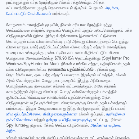
நாட்களுக்குள் எந்த நேரத்திலும் நீங்கள் ரத்துசெய்து, அந்தக்
கட்டணத்திற்கான முழுத் தொகையையும் திரும்பப் பெறலாம்.
அடிக்கடி
கேட்கப்படும் கேள்விகளைப்
பார்க்கவும்.
சோதனைக் காலத்தின் முடிவில், நீங்கள் சரியான நேரத்தில் ரத்து
செய்யவில்லை என்றால், சலுகைப் பொருட்கள் மற்றும் பதிவு/கொள்முதல் பக்க
விதிமுறைகளில் (இவை இங்கு மேற்கோளாக இணைக்கப்பட்டுள்ளன;
கொள்முதல் பக்க விவரங்களின்படி நாடு அல்லது விளம்பரத்தைப் பொறுத்து
விலை மாறுபடலாம்) குறிப்பிடப்பட்டுள்ள விலை மற்றும் சந்தாக் காலத்திற்கு
உடனடியாக உங்களுக்கு முன்கூட்டியே கட்டணம் விதிக்கப்படும். விலை
பொதுவாக அரையாண்டுக்கு
$79.98
இல் தொடங்குகிறது (SpyHunter Pro
Windows/SpyHunter for Mac). நீங்கள் வாங்கிய சந்தா, பதிவு/கொள்முதல்
பக்க விதிமுறைகளின்படி
தானாகவே புதுப்பிக்கப்படும்
. நீங்கள் ஒரு
தொடர்ச்சியான, தடையற்ற சந்தாப் பயனராக இருக்கும் பட்சத்தில், உங்கள்
அசல் கொள்முதலின் போது நடைமுறையில் இருந்த அப்போதைய
பொருந்தக்கூடிய நிலையான சந்தாக் கட்டணத்திலும், அதே சந்தாக்
காலத்திற்கும் அல்லது விளம்பரப் பொருட்கள்/கொள்முதல் பக்கத்தில்
குறிப்பிடப்பட்டுள்ளபடியும் தானியங்கிப் புதுப்பித்தல்களுக்கு அந்த
விதிமுறைகள் வழிவகுக்கின்றன. விவரங்களுக்கு கொள்முதல் பக்கத்தைப்
பார்க்கவும். இந்தச் சோதனையானது இந்த விதிமுறைகள், இறுதிப் பயனர்
உரிம ஒப்பந்தம்/சேவை விதிமுறைகளுக்கான
உங்கள் ஒப்புதல்,
தனியுரிமை/
குக்கீ கொள்கை
மற்றும்
தள்ளுபடி விதிமுறைகளுக்கு
உட்பட்டது. நீங்கள்
SpyHunter-ஐ நிறுவல் நீக்கம் செய்ய விரும்பினால்,
அதற்கான வழியை
அறிக
.
உங்கள் சந்தாவின் தானியங்கிப் புதுப்பித்தலுக்கான கட்டணத்தைச் செலுத்த,