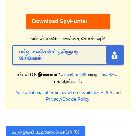
Download SpyHunter
உங்கள் வணிக பணத்தை சேமிக்கவும்!
மல்டி-லைசென்ஸ் தள்ளுபடி
மேற்கோள்
உங்கள் OS இல்லையா?
விண்டோஸ்®
மற்றும்
மேக்®
க்கு
பதிவிறக்கவும்.
See additional offer below where available.
EULA
and
Privacy/Cookie Policy
.
கருத்துகள் படிவத்தைக் காட்டு (0)