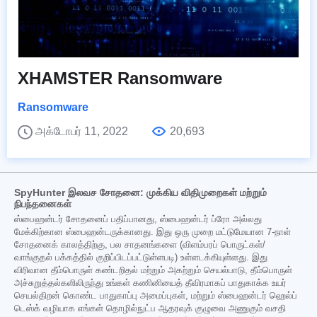
XHAMSTER Ransomware
Ransomware
அக்டோபர் 11, 2022
20,693
SpyHunter இலவச சோதனை: முக்கிய விதிமுறைகள் மற்றும்
நிபந்தனைகள்
ஸ்பைஹன்டர் சோதனைப் பதிப்பானது, ஸ்பைஹன்டர் ப்ரோ அல்லது
மேக்கிற்கான ஸ்பைஹன்டருக்கானது. இது ஒரு முறை மட்டுமேயான 7-நாள்
சோதனைக் காலத்திற்கு, பல சாதனங்களை (விளம்பரப் பொருட்கள்/
வாங்குதல் பக்கத்தில் குறிப்பிடப்பட்டுள்ளபடி) உள்ளடக்கியுள்ளது. இது
விரிவான தீம்பொருள் கண்டறிதல் மற்றும் அகற்றும் செயல்பாடு, தீம்பொருள்
அச்சுறுத்தல்களிலிருந்து உங்கள் கணினியைத் தீவிரமாகப் பாதுகாக்க உயர்
செயல்திறன் கொண்ட பாதுகாப்பு அமைப்புகள், மற்றும் ஸ்பைஹன்டர் ஹெல்ப்
டெஸ்க் வழியாக எங்கள் தொழில்நுட்ப ஆதரவுக் குழுவை அணுகும் வசதி