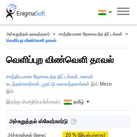
Skip
to
தமிழ்
content
அச்சுறுத்தல் தரவுத்தளம்
சாத்தியமான தேவையற்ற திட்டங்கள்
வெளிப்புற விண்வெளி தாவல்
வெளிப்புற விண்வெளி தாவல்
சாத்தியமான தேவையற்ற திட்டங்கள்
,
உலாவி
கடத்தல்காரர்கள்
,
முரட்டு வலைத்தளங்கள்
இல்
Mezo
இல்
இதற்கு மொழிபெயர்க்கவும்:
தமிழ்
அச்சுறுத்தல் ஸ்கோர்கார்டு
?
அச்சுறுத்தல் நிலை:
20 % (இயல்பானது)