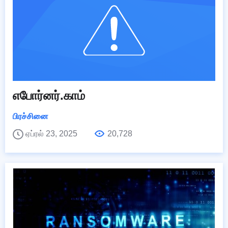
எபோர்னர்.காம்
பிரச்சினை
ஏப்ரல் 23, 2025
20,728