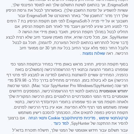
EnigmaSoft, אך בהתאם לשיטת התשלום שלך ו/או למוסד הפיננסי שלך,
עשויות להשפיע על זמינות החשבון שלך). באפשרותך לבטל את גרסת הניסיון
שלך דרך מדור "החשבון שלי" באתר האינטרנט של EnigmaSoft עבור
חשבונך או על ידי פנייה ל-EnigmaSoft לפני תום תקופת הניסיון בת 7 הימים
כדי למנוע חיוב שיגיע לפירעון ויעובד מיד לאחר תום תקופת הניסיון. אם
תחליט לבטל במהלך תקופת הניסיון, תאבד באופן מיידי את הגישה ל-
SpyHunter. אם, מכל סיבה שהיא, אתה מאמין שעובד חיוב שלא רצית לבצע
(דבר שיכול להתרחש בהתאם לניהול המערכת, לדוגמה), תוכל גם לבטל
ולקבל החזר כספי מלא עבור החיוב בכל עת תוך 30 יום ממועד חיוב
הרכישה. ראה
שאלות נפוצות
.
בסוף תקופת הניסיון, תחויב מראש באופן מיידי במחיר ובתקופת המנוי כפי
שמפורט בחומרי ההצעה ובתנאי דף ההרשמה/רכישה (המשולבים בזאת
כהפניה; המחירים עשויים להשתנות בהתאם למדינה או למבצע לפי פרטי דף
הרכישה) אם לא ביטלת בזמן. המחירים מתחילים בדרך כלל ב-
$79.98
מדי
חצי שנה (SpyHunter Pro Windows/SpyHunter עבור Mac). המנוי שרכשת
יחודש אוטומטית
בהתאם לתנאי דף ההרשמה/רכישה, המספקים חידושים
אוטומטיים בדמי המנוי הסטנדרטיים הרלוונטיים בזמן הרכישה המקורית שלך
ולאותה תקופת מנוי או כפי שמפורט בחומרי הקידום/דף הרכישה, בתנאי
שאתה משתמש מנוי רציף וללא הפרעות. אנא עיין בדף הרכישה לפרטים.
תקופת הניסיון כפופה לתנאים אלה, הסכמתך להסכם רישיון משתמש
קרקע/תנאי שימוש
,
מדיניות פרטיות/קובצי Cookie
ותנאי הנחה
. אם ברצונך
להסיר את ההתקנה של SpyHunter,
למד כיצד
.
עבור תשלום עבור חידוש אוטומטי של המנוי שלך, תישלח תזכורת בדוא"ל