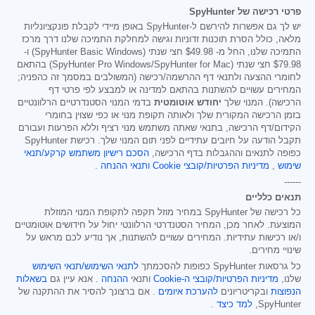
פרטי רכישה של SpyHunter
יש לך גם אפשרות להירשם ל-SpyHunter באופן מיידי לקבלת פונקציונליות
מלאה, כולל הסרת תוכנות זדוניות וגישה למחלקת התמיכה שלנו דרך מרכז
התמיכה שלנו, החל מ-
$49.98
חצי שנתי (SpyHunter Basic Windows) ו-
$79.98
חצי שנתי (SpyHunter Pro Windows/SpyHunter for Mac) בהתאם
לחומרי ההצעה ולתנאי דף ההרשמה/רכישה (המשולבים במסמך זה כהפניה;
המחירים עשויים להשתנות בהתאם למדינה או למבצע לפי פרטי דף
הרכישה). המנוי שלך
יחודש אוטומטית
בדמי המנוי הסטנדרטיים הרלוונטיים
בזמן הרכישה המקורית שלך ולאותה תקופת מנוי או כפי שצוין בחומרי
הקידום/דף הרכישה, בתנאי שאתה משתמש מנוי רציף וללא הפרעות ועבורם
תקבל הודעה על חיובים עתידיים לפני תום המנוי שלך. רכישת SpyHunter
כפופה לתנאים וההגבלות בדף הרכישה,
הסכם רישיון משתמש קרקע/תנאי
שימוש
,
מדיניות הפרטיות/קובצי Cookie
ותנאי ההנחה
.
------
תנאים כלליים
כל רכישה של SpyHunter במחיר מוזל תקפה לתקופת המנוי המוזלת
המוצעת. לאחר מכן, המחיר הסטנדרטי הרלוונטי יחול על חידושים אוטומטיים
ו/או רכישות עתידיות. המחירים עשויים להשתנות, אך נודיע לכם מראש על
שינויי מחירים.
כל גרסאות SpyHunter כפופות להסכמתך
לתנאי השימוש/תנאי השימוש
שלנו,
מדיניות הפרטיות/קובצי ה-Cookie
ותנאי
ההנחה
. אנא עיין גם
בשאלות
הנפוצות
ובקריטריונים
להערכת איומים
. אם ברצונך להסיר את ההתקנה של
SpyHunter,
למד כיצד
.