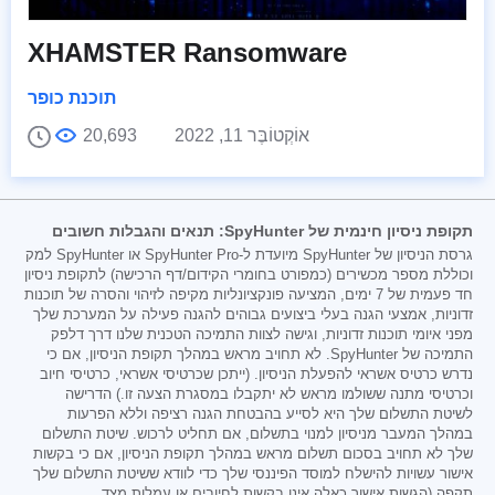
XHAMSTER Ransomware
תוכנת כופר
אוֹקְטוֹבֶּר 11, 2022
20,693
תקופת ניסיון חינמית של SpyHunter: תנאים והגבלות חשובים
גרסת הניסיון של SpyHunter מיועדת ל-SpyHunter Pro או SpyHunter למק
וכוללת מספר מכשירים (כמפורט בחומרי הקידום/דף הרכישה) לתקופת ניסיון
חד פעמית של 7 ימים, המציעה פונקציונליות מקיפה לזיהוי והסרה של תוכנות
זדוניות, אמצעי הגנה בעלי ביצועים גבוהים להגנה פעילה על המערכת שלך
מפני איומי תוכנות זדוניות, וגישה לצוות התמיכה הטכנית שלנו דרך דלפק
התמיכה של SpyHunter. לא תחויב מראש במהלך תקופת הניסיון, אם כי
נדרש כרטיס אשראי להפעלת הניסיון. (ייתכן שכרטיסי אשראי, כרטיסי חיוב
וכרטיסי מתנה ששולמו מראש לא יתקבלו במסגרת הצעה זו.) הדרישה
לשיטת התשלום שלך היא לסייע בהבטחת הגנה רציפה וללא הפרעות
במהלך המעבר מניסיון למנוי בתשלום, אם תחליט לרכוש. שיטת התשלום
שלך לא תחויב בסכום תשלום מראש במהלך תקופת הניסיון, אם כי בקשות
אישור עשויות להישלח למוסד הפיננסי שלך כדי לוודא ששיטת התשלום שלך
תקפה (הגשות אישור כאלה אינן בקשות לחיובים או עמלות מצד