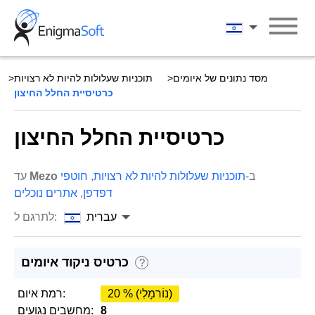
Skip
to
עברית
content
מסד נתונים של איומים
תוכניות שעלולות להיות לא רצויות
כרטיסיית החלל החיצון
כרטיסיית החלל החיצון
ב-
תוכניות שעלולות להיות לא רצויות
,
חוטפי
Mezo
עד
דפדפן
,
אתרים נוכלים
עברית
לתרגם ל:
כרטיס ניקוד איומים
?
20 % (נוֹרמָלִי)
רמת איום:
8
מחשבים נגועים: