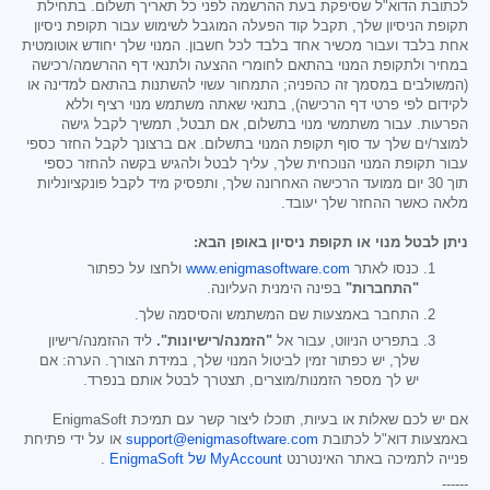
לכתובת הדוא"ל שסיפקת בעת ההרשמה לפני כל תאריך תשלום. בתחילת
תקופת הניסיון שלך, תקבל קוד הפעלה המוגבל לשימוש עבור תקופת ניסיון
אחת בלבד ועבור מכשיר אחד בלבד לכל חשבון. המנוי שלך יחודש אוטומטית
במחיר ולתקופת המנוי בהתאם לחומרי ההצעה ולתנאי דף ההרשמה/רכישה
(המשולבים במסמך זה כהפניה; התמחור עשוי להשתנות בהתאם למדינה או
לקידום לפי פרטי דף הרכישה), בתנאי שאתה משתמש מנוי רציף וללא
הפרעות. עבור משתמשי מנוי בתשלום, אם תבטל, תמשיך לקבל גישה
למוצר/ים שלך עד סוף תקופת המנוי בתשלום. אם ברצונך לקבל החזר כספי
עבור תקופת המנוי הנוכחית שלך, עליך לבטל ולהגיש בקשה להחזר כספי
תוך 30 יום ממועד הרכישה האחרונה שלך, ותפסיק מיד לקבל פונקציונליות
מלאה כאשר ההחזר שלך יעובד.
ניתן לבטל מנוי או תקופת ניסיון באופן הבא:
כנסו לאתר
www.enigmasoftware.com
ולחצו על כפתור
"התחברות"
בפינה הימנית העליונה.
התחבר באמצעות שם המשתמש והסיסמה שלך.
בתפריט הניווט, עבור אל
"הזמנה/רישיונות".
ליד ההזמנה/רישיון
שלך, יש כפתור זמין לביטול המנוי שלך, במידת הצורך. הערה: אם
יש לך מספר הזמנות/מוצרים, תצטרך לבטל אותם בנפרד.
אם יש לכם שאלות או בעיות, תוכלו ליצור קשר עם תמיכת EnigmaSoft
באמצעות דוא"ל לכתובת
support@enigmasoftware.com
או על ידי פתיחת
פנייה לתמיכה באתר האינטרנט
MyAccount של EnigmaSoft
.
------