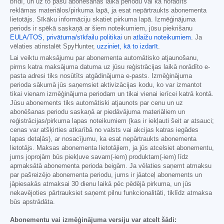
brīdī, un uz to pašu abonēšanas laika periodu vai kā norādīts
reklāmas materiālos/pirkuma lapā, ja esat nepārtraukts abonementa
lietotājs. Sīkāku informāciju skatiet pirkuma lapā. Izmēģinājuma
periods ir spēkā saskaņā ar šiem noteikumiem, jūsu piekrišanu
EULA/TOS
,
privātuma/sīkfailu politikai
un
atlaižu noteikumiem
. Ja
vēlaties atinstalēt SpyHunter,
uzziniet, kā to izdarīt
.
Lai veiktu maksājumu par abonementa automātisko atjaunošanu,
pirms katra maksājuma datuma uz jūsu reģistrācijas laikā norādīto e-
pasta adresi tiks nosūtīts atgādinājuma e-pasts. Izmēģinājuma
perioda sākumā jūs saņemsiet aktivizācijas kodu, ko var izmantot
tikai vienam izmēģinājuma periodam un tikai vienai ierīcei katrā kontā.
Jūsu abonements tiks automātiski atjaunots par cenu un uz
abonēšanas periodu saskaņā ar piedāvājuma materiāliem un
reģistrācijas/pirkuma lapas noteikumiem (kas ir iekļauti šeit ar atsauci;
cenas var atšķirties atkarībā no valsts vai akcijas katras iegādes
lapas detaļās), ar nosacījumu, ka esat nepārtraukts abonementa
lietotājs. Maksas abonementa lietotājiem, ja jūs atcelsiet abonementu,
jums joprojām būs piekļuve savam(-iem) produktam(-iem) līdz
apmaksātā abonementa perioda beigām. Ja vēlaties saņemt atmaksu
par pašreizējo abonementa periodu, jums ir jāatceļ abonements un
jāpiesakās atmaksai 30 dienu laikā pēc pēdējā pirkuma, un jūs
nekavējoties pārtrauksiet saņemt pilnu funkcionalitāti, tiklīdz atmaksa
būs apstrādāta.
Abonementu vai izmēģinājuma versiju var atcelt šādi: