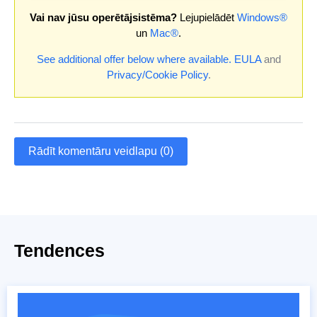
Vai nav jūsu operētājsistēma?
Lejupielādēt
Windows®
un
Mac®
.
See additional offer below where available.
EULA
and
Privacy/Cookie Policy
.
Rādīt komentāru veidlapu (0)
Tendences