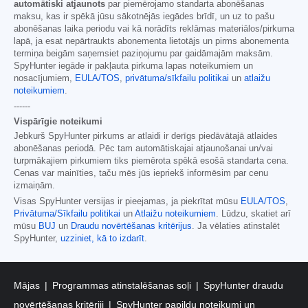
automātiski atjaunots
par piemērojamo standarta abonēšanas
maksu, kas ir spēkā jūsu sākotnējās iegādes brīdī, un uz to pašu
abonēšanas laika periodu vai kā norādīts reklāmas materiālos/pirkuma
lapā, ja esat nepārtraukts abonementa lietotājs un pirms abonementa
termiņa beigām saņemsiet paziņojumu par gaidāmajām maksām.
SpyHunter iegāde ir pakļauta pirkuma lapas noteikumiem un
nosacījumiem,
EULA/TOS
,
privātuma/sīkfailu politikai
un
atlaižu
noteikumiem
.
------
Vispārīgie noteikumi
Jebkurš SpyHunter pirkums ar atlaidi ir derīgs piedāvātajā atlaides
abonēšanas periodā. Pēc tam automātiskajai atjaunošanai un/vai
turpmākajiem pirkumiem tiks piemērota spēkā esošā standarta cena.
Cenas var mainīties, taču mēs jūs iepriekš informēsim par cenu
izmaiņām.
Visas SpyHunter versijas ir pieejamas, ja piekrītat mūsu
EULA/TOS
,
Privātuma/Sīkfailu politikai
un
Atlaižu noteikumiem
. Lūdzu, skatiet arī
mūsu
BUJ
un
Draudu novērtēšanas kritērijus
. Ja vēlaties atinstalēt
SpyHunter,
uzziniet, kā to izdarīt
.
Mājas
Programmas atinstalēšanas soļi
SpyHunter draudu
novērtēšanas kritēriji
SpyHunter papildu noteikumi un