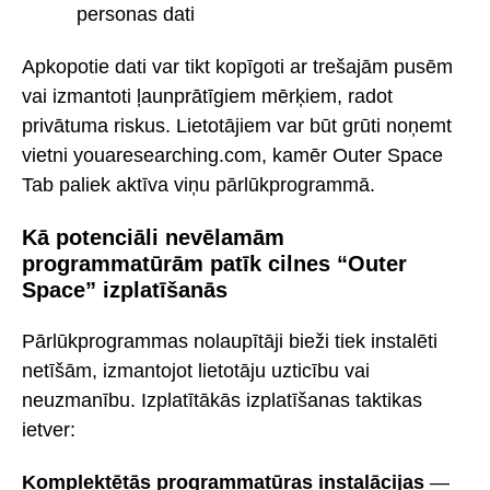
personas dati
Apkopotie dati var tikt kopīgoti ar trešajām pusēm
vai izmantoti ļaunprātīgiem mērķiem, radot
privātuma riskus. Lietotājiem var būt grūti noņemt
vietni youaresearching.com, kamēr Outer Space
Tab paliek aktīva viņu pārlūkprogrammā.
Kā potenciāli nevēlamām
programmatūrām patīk cilnes “Outer
Space” izplatīšanās
Pārlūkprogrammas nolaupītāji bieži tiek instalēti
netīšām, izmantojot lietotāju uzticību vai
neuzmanību. Izplatītākās izplatīšanas taktikas
ietver:
Komplektētās programmatūras instalācijas
—