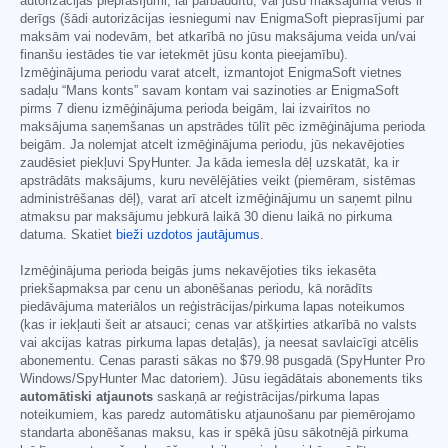
autorizācijas pieprasījumi, lai pārbaudītu, vai jūsu maksājuma veids ir
derīgs (šādi autorizācijas iesniegumi nav EnigmaSoft pieprasījumi par
maksām vai nodevām, bet atkarībā no jūsu maksājuma veida un/vai
finanšu iestādes tie var ietekmēt jūsu konta pieejamību).
Izmēģinājuma periodu varat atcelt, izmantojot EnigmaSoft vietnes
sadaļu “Mans konts” savam kontam vai sazinoties ar EnigmaSoft
pirms 7 dienu izmēģinājuma perioda beigām, lai izvairītos no
maksājuma saņemšanas un apstrādes tūlīt pēc izmēģinājuma perioda
beigām. Ja nolemjat atcelt izmēģinājuma periodu, jūs nekavējoties
zaudēsiet piekļuvi SpyHunter. Ja kāda iemesla dēļ uzskatāt, ka ir
apstrādāts maksājums, kuru nevēlējāties veikt (piemēram, sistēmas
administrēšanas dēļ), varat arī atcelt izmēģinājumu un saņemt pilnu
atmaksu par maksājumu jebkurā laikā 30 dienu laikā no pirkuma
datuma. Skatiet
bieži uzdotos jautājumus
.
Izmēģinājuma perioda beigās jums nekavējoties tiks iekasēta
priekšapmaksa par cenu un abonēšanas periodu, kā norādīts
piedāvājuma materiālos un reģistrācijas/pirkuma lapas noteikumos
(kas ir iekļauti šeit ar atsauci; cenas var atšķirties atkarībā no valsts
vai akcijas katras pirkuma lapas detaļās), ja neesat savlaicīgi atcēlis
abonementu. Cenas parasti sākas no
$79.98
pusgadā (SpyHunter Pro
Windows/SpyHunter Mac datoriem). Jūsu iegādātais abonements tiks
automātiski atjaunots
saskaņā ar reģistrācijas/pirkuma lapas
noteikumiem, kas paredz automātisku atjaunošanu par piemērojamo
standarta abonēšanas maksu, kas ir spēkā jūsu sākotnējā pirkuma