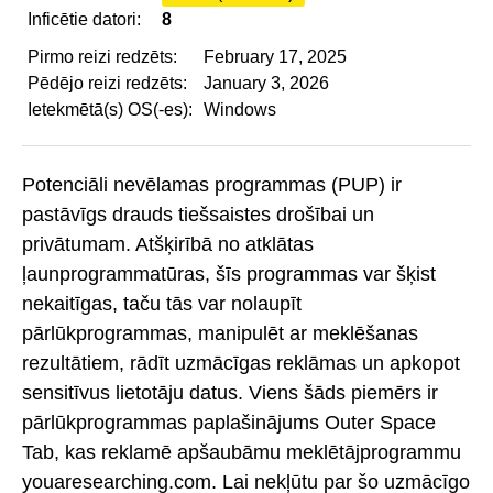
Inficētie datori:
8
Pirmo reizi redzēts:
February 17, 2025
Pēdējo reizi redzēts:
January 3, 2026
Ietekmētā(s) OS(-es):
Windows
Potenciāli nevēlamas programmas (PUP) ir
pastāvīgs drauds tiešsaistes drošībai un
privātumam. Atšķirībā no atklātas
ļaunprogrammatūras, šīs programmas var šķist
nekaitīgas, taču tās var nolaupīt
pārlūkprogrammas, manipulēt ar meklēšanas
rezultātiem, rādīt uzmācīgas reklāmas un apkopot
sensitīvus lietotāju datus. Viens šāds piemērs ir
pārlūkprogrammas paplašinājums Outer Space
Tab, kas reklamē apšaubāmu meklētājprogrammu
youaresearching.com. Lai nekļūtu par šo uzmācīgo