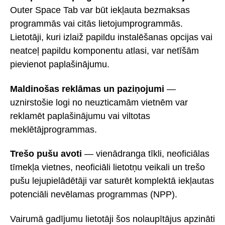
Outer Space Tab var būt iekļauta bezmaksas
programmās vai citās lietojumprogrammās.
Lietotāji, kuri izlaiž papildu instalēšanas opcijas vai
neatceļ papildu komponentu atlasi, var netīšām
pievienot paplašinājumu.
Maldinošas reklāmas un paziņojumi
—
uznirstošie logi no neuzticamām vietnēm var
reklamēt paplašinājumu vai viltotas
meklētājprogrammas.
Trešo pušu avoti
— vienādranga tīkli, neoficiālas
tīmekļa vietnes, neoficiāli lietotņu veikali un trešo
pušu lejupielādētāji var saturēt komplektā iekļautas
potenciāli nevēlamas programmas (NPP).
Vairumā gadījumu lietotāji šos nolaupītājus apzināti