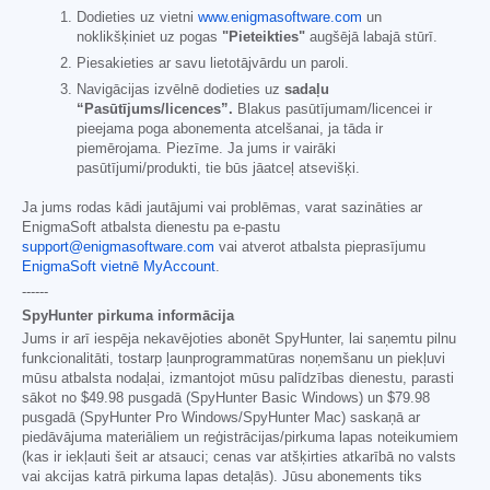
Dodieties uz vietni
www.enigmasoftware.com
un
noklikšķiniet uz pogas
"Pieteikties"
augšējā labajā stūrī.
Piesakieties ar savu lietotājvārdu un paroli.
Navigācijas izvēlnē dodieties uz
sadaļu
“Pasūtījums/licences”.
Blakus pasūtījumam/licencei ir
pieejama poga abonementa atcelšanai, ja tāda ir
piemērojama. Piezīme. Ja jums ir vairāki
pasūtījumi/produkti, tie būs jāatceļ atsevišķi.
Ja jums rodas kādi jautājumi vai problēmas, varat sazināties ar
EnigmaSoft atbalsta dienestu pa e-pastu
support@enigmasoftware.com
vai atverot atbalsta pieprasījumu
EnigmaSoft vietnē MyAccount
.
------
SpyHunter pirkuma informācija
Jums ir arī iespēja nekavējoties abonēt SpyHunter, lai saņemtu pilnu
funkcionalitāti, tostarp ļaunprogrammatūras noņemšanu un piekļuvi
mūsu atbalsta nodaļai, izmantojot mūsu palīdzības dienestu, parasti
sākot no
$49.98
pusgadā (SpyHunter Basic Windows) un
$79.98
pusgadā (SpyHunter Pro Windows/SpyHunter Mac) saskaņā ar
piedāvājuma materiāliem un reģistrācijas/pirkuma lapas noteikumiem
(kas ir iekļauti šeit ar atsauci; cenas var atšķirties atkarībā no valsts
vai akcijas katrā pirkuma lapas detaļās). Jūsu abonements tiks