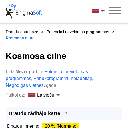
Skip
to
Latviešu
content
Draudu datu bāze
Potenciāli nevēlamas programmas
Kosmosa cilne
Kosmosa cilne
Līdz
Mezo.
gadam
Potenciāli nevēlamas
programmas
,
Pārlūkprogrammu nolaupītāji
,
Negodīgas vietnes
. gadā
Tulkot uz:
Latviešu
Draudu rādītāju karte
?
Draudu līmenis:
20 % (Normāls)