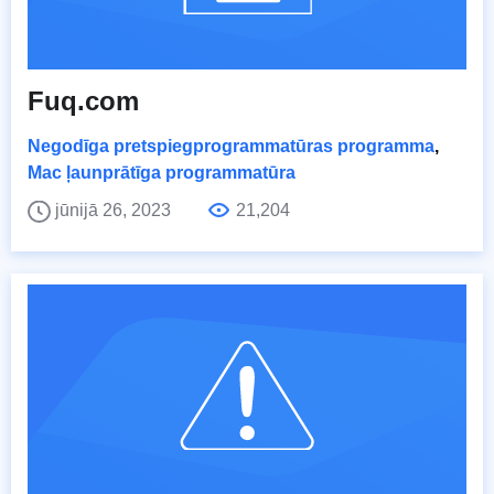
Fuq.com
Negodīga pretspiegprogrammatūras programma
,
Mac ļaunprātīga programmatūra
jūnijā 26, 2023
21,204