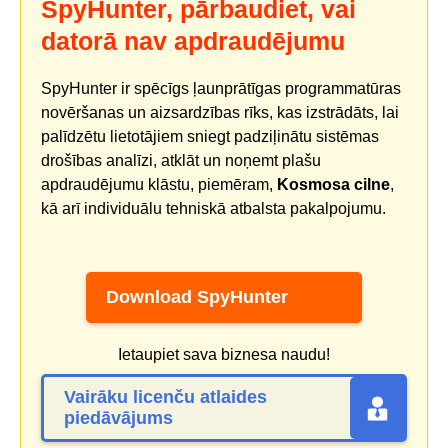
SpyHunter, pārbaudiet, vai
datorā nav apdraudējumu
SpyHunter ir spēcīgs ļaunprātīgas programmatūras
novēršanas un aizsardzības rīks, kas izstrādāts, lai
palīdzētu lietotājiem sniegt padziļinātu sistēmas
drošības analīzi, atklāt un noņemt plašu
apdraudējumu klāstu, piemēram,
Kosmosa cilne
,
kā arī individuālu tehniskā atbalsta pakalpojumu.
Download SpyHunter
Ietaupiet sava biznesa naudu!
Vairāku licenču atlaides
piedāvājums