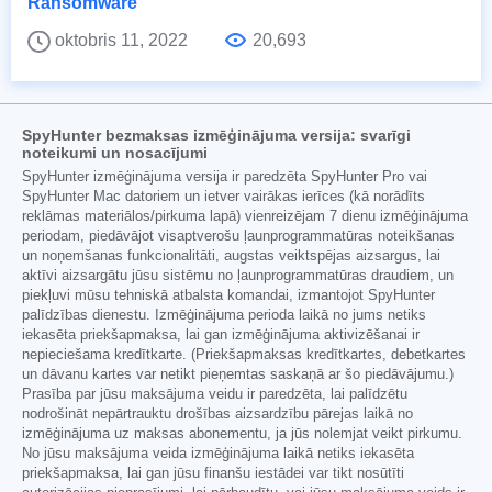
Ransomware
oktobris 11, 2022
20,693
SpyHunter bezmaksas izmēģinājuma versija: svarīgi
noteikumi un nosacījumi
SpyHunter izmēģinājuma versija ir paredzēta SpyHunter Pro vai
SpyHunter Mac datoriem un ietver vairākas ierīces (kā norādīts
reklāmas materiālos/pirkuma lapā) vienreizējam 7 dienu izmēģinājuma
periodam, piedāvājot visaptverošu ļaunprogrammatūras noteikšanas
un noņemšanas funkcionalitāti, augstas veiktspējas aizsargus, lai
aktīvi aizsargātu jūsu sistēmu no ļaunprogrammatūras draudiem, un
piekļuvi mūsu tehniskā atbalsta komandai, izmantojot SpyHunter
palīdzības dienestu. Izmēģinājuma perioda laikā no jums netiks
iekasēta priekšapmaksa, lai gan izmēģinājuma aktivizēšanai ir
nepieciešama kredītkarte. (Priekšapmaksas kredītkartes, debetkartes
un dāvanu kartes var netikt pieņemtas saskaņā ar šo piedāvājumu.)
Prasība par jūsu maksājuma veidu ir paredzēta, lai palīdzētu
nodrošināt nepārtrauktu drošības aizsardzību pārejas laikā no
izmēģinājuma uz maksas abonementu, ja jūs nolemjat veikt pirkumu.
No jūsu maksājuma veida izmēģinājuma laikā netiks iekasēta
priekšapmaksa, lai gan jūsu finanšu iestādei var tikt nosūtīti