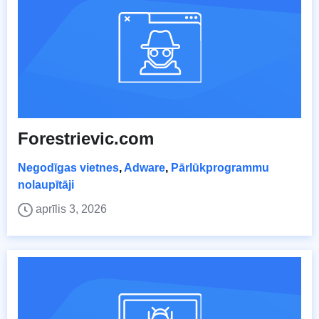
Forestrievic.com
Negodīgas vietnes
,
Adware
,
Pārlūkprogrammu
nolaupītāji
aprīlis 3, 2026