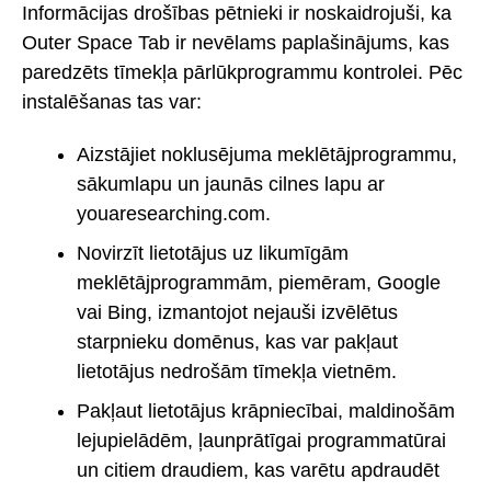
Informācijas drošības pētnieki ir noskaidrojuši, ka
Outer Space Tab ir nevēlams paplašinājums, kas
paredzēts tīmekļa pārlūkprogrammu kontrolei. Pēc
instalēšanas tas var:
Aizstājiet noklusējuma meklētājprogrammu,
sākumlapu un jaunās cilnes lapu ar
youaresearching.com.
Novirzīt lietotājus uz likumīgām
meklētājprogrammām, piemēram, Google
vai Bing, izmantojot nejauši izvēlētus
starpnieku domēnus, kas var pakļaut
lietotājus nedrošām tīmekļa vietnēm.
Pakļaut lietotājus krāpniecībai, maldinošām
lejupielādēm, ļaunprātīgai programmatūrai
un citiem draudiem, kas varētu apdraudēt