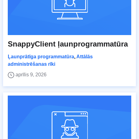
SnappyClient ļaunprogrammatūra
Ļaunprātīga programmatūra
,
Attālās
administrēšanas rīki
aprīlis 9, 2026