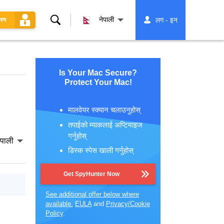
खोज्नुहोस्
नेपाली
लग - इन
धरण
Is Your Mac Secure?
Protect Your Mac!
मालवेयर स्क्यान चलाउनुहोस्
तपाईको म्याकलाई अप्टिमाइज
गर्नुहोस्
ेपाली
डिस्क स्पेस खाली गर्नुहोस्
Get SpyHunter Now
See additional offer below where
available.
EULA
and
Privacy/Cookie
Policy
.