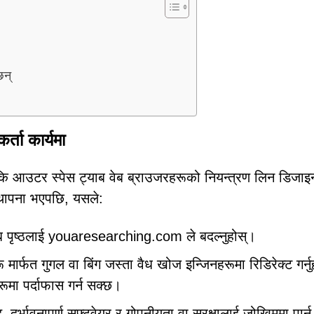
छन्
्ता कार्यमा
 कि आउटर स्पेस ट्याब वेब ब्राउजरहरूको नियन्त्रण लिन डिजाइ
थापना भएपछि, यसले:
 ट्याब पृष्ठलाई youaresearching.com ले बदल्नुहोस्।
मार्फत गुगल वा बिंग जस्ता वैध खोज इन्जिनहरूमा रिडिरेक्ट गर्नु
ूमा पर्दाफास गर्न सक्छ।
ुर्भावनापूर्ण सफ्टवेयर र गोपनीयता वा सुरक्षालाई जोखिममा पार्न 