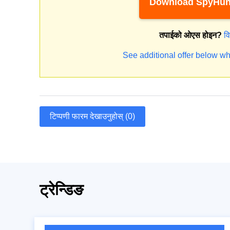
Download SpyHun
तपाईको ओएस होइन?
व
See additional offer below wh
टिप्पणी फारम देखाउनुहोस् (0)
ट्रेन्डिङ