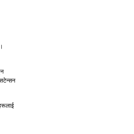
्।
ुन
सटेन्सन
हरूलाई