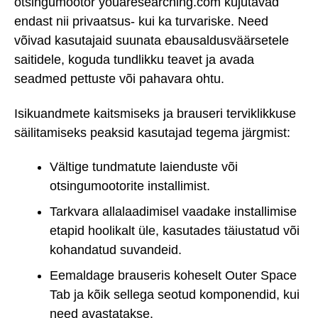
otsingumootor youaresearching.com kujutavad
endast nii privaatsus- kui ka turvariske. Need
võivad kasutajaid suunata ebausaldusväärsetele
saitidele, koguda tundlikku teavet ja avada
seadmed pettuste või pahavara ohtu.
Isikuandmete kaitsmiseks ja brauseri terviklikkuse
säilitamiseks peaksid kasutajad tegema järgmist:
Vältige tundmatute laienduste või
otsingumootorite installimist.
Tarkvara allalaadimisel vaadake installimise
etapid hoolikalt üle, kasutades täiustatud või
kohandatud suvandeid.
Eemaldage brauseris koheselt Outer Space
Tab ja kõik sellega seotud komponendid, kui
need avastatakse.