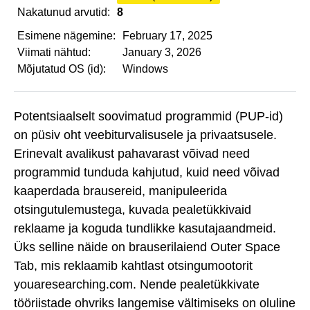
Nakatunud arvutid:
8
Esimene nägemine:
February 17, 2025
Viimati nähtud:
January 3, 2026
Mõjutatud OS (id):
Windows
Potentsiaalselt soovimatud programmid (PUP-id)
on püsiv oht veebiturvalisusele ja privaatsusele.
Erinevalt avalikust pahavarast võivad need
programmid tunduda kahjutud, kuid need võivad
kaaperdada brausereid, manipuleerida
otsingutulemustega, kuvada pealetükkivaid
reklaame ja koguda tundlikke kasutajaandmeid.
Üks selline näide on brauserilaiend Outer Space
Tab, mis reklaamib kahtlast otsingumootorit
youaresearching.com. Nende pealetükkivate
tööriistade ohvriks langemise vältimiseks on oluline