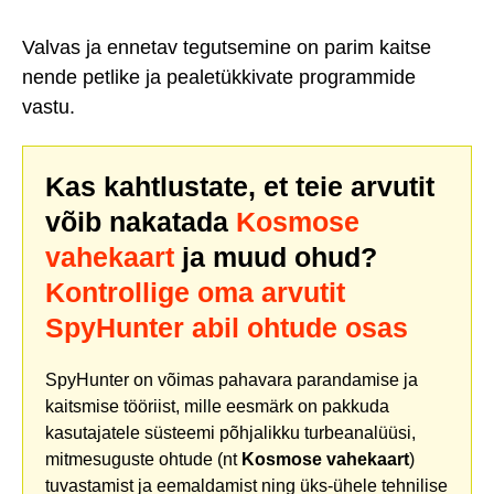
Valvas ja ennetav tegutsemine on parim kaitse
nende petlike ja pealetükkivate programmide
vastu.
Kas kahtlustate, et teie arvutit
võib nakatada
Kosmose
vahekaart
ja muud ohud?
Kontrollige oma arvutit
SpyHunter abil ohtude osas
SpyHunter on võimas pahavara parandamise ja
kaitsmise tööriist, mille eesmärk on pakkuda
kasutajatele süsteemi põhjalikku turbeanalüüsi,
mitmesuguste ohtude (nt
Kosmose vahekaart
)
tuvastamist ja eemaldamist ning üks-ühele tehnilise