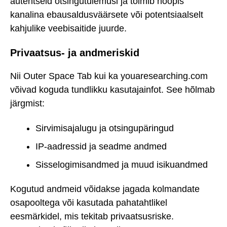
autentseid otsingutulemusi ja toimib hoopis
kanalina ebausaldusväärsete või potentsiaalselt
kahjulike veebisaitide juurde.
Privaatsus- ja andmeriskid
Nii Outer Space Tab kui ka youaresearching.com
võivad koguda tundlikku kasutajainfot. See hõlmab
järgmist:
Sirvimisajalugu ja otsingupäringud
IP-aadressid ja seadme andmed
Sisselogimisandmed ja muud isikuandmed
Kogutud andmeid võidakse jagada kolmandate
osapooltega või kasutada pahatahtlikel
eesmärkidel, mis tekitab privaatsusriske.