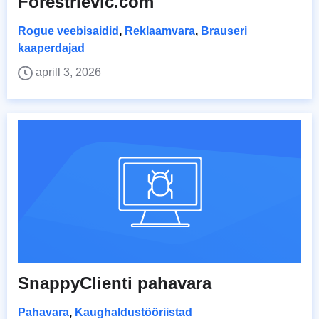
Forestrievic.com
Rogue veebisaidid
,
Reklaamvara
,
Brauseri
kaaperdajad
aprill 3, 2026
SnappyClienti pahavara
Pahavara
,
Kaughaldustööriistad