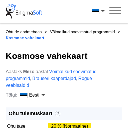
Skip
to
Eesti
content
Ohtude andmebaas
Võimalikud soovimatud programmid
Kosmose vahekaart
Kosmose vahekaart
Aastaks
Mezo
aastal
Võimalikud soovimatud
programmid
,
Brauseri kaaperdajad
,
Rogue
veebisaidid
Tõlgi:
Eesti
Ohu tulemuskaart
?
Ohu tase:
20 % (Normaalne)