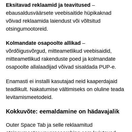
Eksitavad reklaamid ja teavitused
–
ebausaldusväärsete veebisaitide hüpikaknad
võivad reklaamida laiendust või võltsitud
otsingumootoreid.
Kolmandate osapoolte allikad
–
võrdõigusvõrgud, mitteametlikud veebisaidid,
mitteametlikud rakenduste poed ja kolmandate
osapoolte allalaadijad võivad sisaldada PUP-e.
Enamasti ei installi kasutajad neid kaaperdajaid
teadlikult. Nakatumise vältimiseks on oluline teada
levitamismeetodeid.
Kokkuvõte: eemaldamine on hädavajalik
Outer Space Tab ja selle reklaamitud