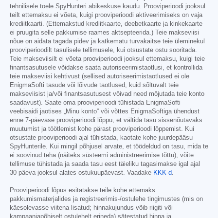
tehnilisele toele SpyHunteri abikeskuse kaudu. Prooviperioodi jooksul
teilt ettemaksu ei võeta, kuigi prooviperioodi aktiveerimiseks on vaja
krediitkaarti. (Ettemakstud krediitkaarte, deebetkaarte ja kinkekaarte
ei pruugita selle pakkumise raames aktsepteerida.) Teie makseviisi
nõue on aidata tagada pidev ja katkematu turvakaitse teie üleminekul
prooviperioodilt tasulisele tellimusele, kui otsustate ostu sooritada.
Teie makseviisilt ei võeta prooviperioodi jooksul ettemaksu, kuigi teie
finantsasutusele võidakse saata autoriseerimistaotlusi, et kontrollida
teie makseviisi kehtivust (sellised autoriseerimistaotlused ei ole
EnigmaSofti tasude või lõivude taotlused, kuid sõltuvalt teie
makseviisist ja/või finantsasutusest võivad need mõjutada teie konto
saadavust). Saate oma prooviperioodi tühistada EnigmaSofti
veebisaidi jaotises „Minu konto“ või võttes EnigmaSoftiga ühendust
enne 7-päevase prooviperioodi lõppu, et vältida tasu sissenõutavaks
muutumist ja töötlemist kohe pärast prooviperioodi lõppemist. Kui
otsustate prooviperioodi ajal tühistada, kaotate kohe juurdepääsu
SpyHunterile. Kui mingil põhjusel arvate, et töödeldud on tasu, mida te
ei soovinud teha (näiteks süsteemi administreerimise tõttu), võite
tellimuse tühistada ja saada tasu eest täieliku tagasimakse igal ajal
30 päeva jooksul alates ostukuupäevast. Vaadake
KKK-d
.
Prooviperioodi lõpus esitatakse teile kohe ettemaks
pakkumismaterjalides ja registreerimis-/ostulehe tingimustes (mis on
käesolevasse viitena lisatud; hinnakujundus võib riigiti või
kampaaniapõhiselt ostulehelt erineda) sätestatud hinna ja