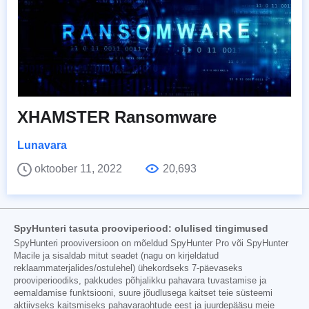
XHAMSTER Ransomware
Lunavara
oktoober 11, 2022
20,693
SpyHunteri tasuta prooviperiood: olulised tingimused
SpyHunteri prooviversioon on mõeldud SpyHunter Pro või SpyHunter
Macile ja sisaldab mitut seadet (nagu on kirjeldatud
reklaammaterjalides/ostulehel) ühekordseks 7-päevaseks
prooviperioodiks, pakkudes põhjalikku pahavara tuvastamise ja
eemaldamise funktsiooni, suure jõudlusega kaitset teie süsteemi
aktiivseks kaitsmiseks pahavaraohtude eest ja juurdepääsu meie