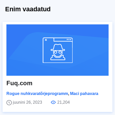
Enim vaadatud
Fuq.com
Rogue nuhkvaratõrjeprogramm
,
Maci pahavara
juunini 26, 2023
21,204