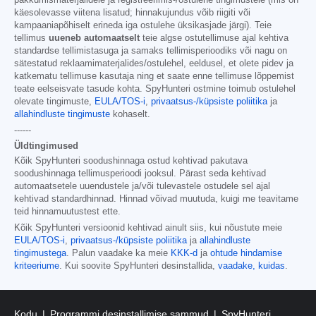
pakkumismaterjalidele ja registreerimis-/ostulehe tingimustele (mis on
käesolevasse viitena lisatud; hinnakujundus võib riigiti või
kampaaniapõhiselt erineda iga ostulehe üksikasjade järgi). Teie
tellimus
uueneb automaatselt
teie algse ostutellimuse ajal kehtiva
standardse tellimistasuga ja samaks tellimisperioodiks või nagu on
sätestatud reklaamimaterjalides/ostulehel, eeldusel, et olete pidev ja
katkematu tellimuse kasutaja ning et saate enne tellimuse lõppemist
teate eelseisvate tasude kohta. SpyHunteri ostmine toimub ostulehel
olevate tingimuste,
EULA/TOS-i
,
privaatsus-/küpsiste poliitika
ja
allahindluste tingimuste
kohaselt.
------
Üldtingimused
Kõik SpyHunteri soodushinnaga ostud kehtivad pakutava
soodushinnaga tellimusperioodi jooksul. Pärast seda kehtivad
automaatsetele uuendustele ja/või tulevastele ostudele sel ajal
kehtivad standardhinnad. Hinnad võivad muutuda, kuigi me teavitame
teid hinnamuutustest ette.
Kõik SpyHunteri versioonid kehtivad ainult siis, kui nõustute meie
EULA/TOS-i
,
privaatsus-/küpsiste poliitika
ja
allahindluste
tingimustega
. Palun vaadake ka meie
KKK-d
ja
ohtude hindamise
kriteeriume
. Kui soovite SpyHunteri desinstallida,
vaadake, kuidas
.
Kodu
Programmi desinstallimise sammud
SpyHunteri