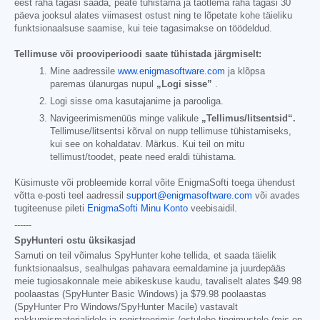
eest raha tagasi saada, peate tühistama ja taotlema raha tagasi 30
päeva jooksul alates viimasest ostust ning te lõpetate kohe täieliku
funktsionaalsuse saamise, kui teie tagasimakse on töödeldud.
Tellimuse või prooviperioodi saate tühistada järgmiselt:
Mine aadressile
www.enigmasoftware.com
ja klõpsa
paremas ülanurgas nupul
„Logi sisse”
.
Logi sisse oma kasutajanime ja parooliga.
Navigeerimismenüüs minge valikule
„Tellimus/litsentsid“.
Tellimuse/litsentsi kõrval on nupp tellimuse tühistamiseks,
kui see on kohaldatav. Märkus. Kui teil on mitu
tellimust/toodet, peate need eraldi tühistama.
Küsimuste või probleemide korral võite EnigmaSofti toega ühendust
võtta e-posti teel aadressil
support@enigmasoftware.com
või avades
tugiteenuse pileti
EnigmaSofti Minu Konto
veebisaidil.
------
SpyHunteri ostu üksikasjad
Samuti on teil võimalus SpyHunter kohe tellida, et saada täielik
funktsionaalsus, sealhulgas pahavara eemaldamine ja juurdepääs
meie tugiosakonnale meie abikeskuse kaudu, tavaliselt alates
$49.98
poolaastas (SpyHunter Basic Windows) ja
$79.98
poolaastas
(SpyHunter Pro Windows/SpyHunter Macile) vastavalt