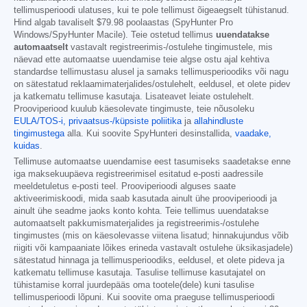
tellimusperioodi ulatuses, kui te pole tellimust õigeaegselt tühistanud.
Hind algab tavaliselt
$79.98
poolaastas (SpyHunter Pro
Windows/SpyHunter Macile). Teie ostetud tellimus
uuendatakse
automaatselt
vastavalt registreerimis-/ostulehe tingimustele, mis
näevad ette automaatse uuendamise teie algse ostu ajal kehtiva
standardse tellimustasu alusel ja samaks tellimusperioodiks või nagu
on sätestatud reklaamimaterjalides/ostulehelt, eeldusel, et olete pidev
ja katkematu tellimuse kasutaja. Lisateavet leiate ostulehelt.
Prooviperiood kuulub käesolevate tingimuste, teie nõusoleku
EULA/TOS-i,
privaatsus-/küpsiste poliitika
ja
allahindluste
tingimustega
alla. Kui soovite SpyHunteri desinstallida,
vaadake,
kuidas
.
Tellimuse automaatse uuendamise eest tasumiseks saadetakse enne
iga maksekuupäeva registreerimisel esitatud e-posti aadressile
meeldetuletus e-posti teel. Prooviperioodi alguses saate
aktiveerimiskoodi, mida saab kasutada ainult ühe prooviperioodi ja
ainult ühe seadme jaoks konto kohta. Teie tellimus uuendatakse
automaatselt pakkumismaterjalides ja registreerimis-/ostulehe
tingimustes (mis on käesolevasse viitena lisatud; hinnakujundus võib
riigiti või kampaaniate lõikes erineda vastavalt ostulehe üksikasjadele)
sätestatud hinnaga ja tellimusperioodiks, eeldusel, et olete pideva ja
katkematu tellimuse kasutaja. Tasulise tellimuse kasutajatel on
tühistamise korral juurdepääs oma tootele(dele) kuni tasulise
tellimusperioodi lõpuni. Kui soovite oma praeguse tellimusperioodi