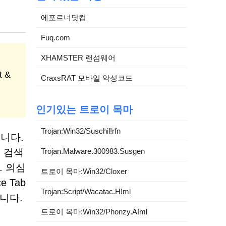
에포르너닷컴
Fuq.com
XHAMSTER 랜섬웨어
 &
CraxsRAT 모바일 악성코드
인기있는 트로이 목마
Trojan:Win32/Suschil!rfn
니다.
 검색
Trojan.Malware.300983.Susgen
. 의심
트로이 목마:Win32/Cloxer
 Tab
Trojan:Script/Wacatac.H!ml
니다.
트로이 목마:Win32/Phonzy.A!ml