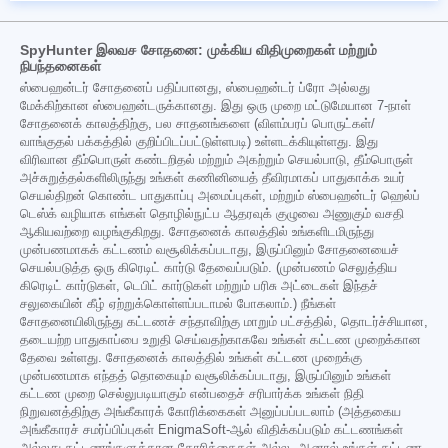
SpyHunter இலவச சோதனை: முக்கிய விதிமுறைகள் மற்றும்
நிபந்தனைகள்
ஸ்பைஹன்டர் சோதனைப் பதிப்பானது, ஸ்பைஹன்டர் ப்ரோ அல்லது
மேக்கிற்கான ஸ்பைஹன்டருக்கானது. இது ஒரு முறை மட்டுமேயான 7-நாள்
சோதனைக் காலத்திற்கு, பல சாதனங்களை (விளம்பரப் பொருட்கள்/
வாங்குதல் பக்கத்தில் குறிப்பிடப்பட்டுள்ளபடி) உள்ளடக்கியுள்ளது. இது
விரிவான தீம்பொருள் கண்டறிதல் மற்றும் அகற்றும் செயல்பாடு, தீம்பொருள்
அச்சுறுத்தல்களிலிருந்து உங்கள் கணினியைத் தீவிரமாகப் பாதுகாக்க உயர்
செயல்திறன் கொண்ட பாதுகாப்பு அமைப்புகள், மற்றும் ஸ்பைஹன்டர் ஹெல்ப்
டெஸ்க் வழியாக எங்கள் தொழில்நுட்ப ஆதரவுக் குழுவை அணுகும் வசதி
ஆகியவற்றை வழங்குகிறது. சோதனைக் காலத்தில் உங்களிடமிருந்து
முன்பணமாகக் கட்டணம் வசூலிக்கப்படாது, இருப்பினும் சோதனையைச்
செயல்படுத்த ஒரு கிரெடிட் கார்டு தேவைப்படும். (முன்பணம் செலுத்திய
கிரெடிட் கார்டுகள், டெபிட் கார்டுகள் மற்றும் பரிசு அட்டைகள் இந்தச்
சலுகையின் கீழ் ஏற்றுக்கொள்ளப்படாமல் போகலாம்.) நீங்கள்
சோதனையிலிருந்து கட்டணச் சந்தாவிற்கு மாறும் பட்சத்தில், தொடர்ச்சியான,
தடையற்ற பாதுகாப்பை உறுதி செய்வதற்காகவே உங்கள் கட்டண முறைக்கான
தேவை உள்ளது. சோதனைக் காலத்தில் உங்கள் கட்டண முறைக்கு
முன்பணமாக எந்தத் தொகையும் வசூலிக்கப்படாது, இருப்பினும் உங்கள்
கட்டண முறை செல்லுபடியாகும் என்பதைச் சரிபார்க்க உங்கள் நிதி
நிறுவனத்திற்கு அங்கீகாரக் கோரிக்கைகள் அனுப்பப்படலாம் (அத்தகைய
அங்கீகாரச் சமர்ப்பிப்புகள் EnigmaSoft-ஆல் விதிக்கப்படும் கட்டணங்கள்
அல்லது கட்டணங்களுக்கான கோரிக்கைகள் அல்ல, ஆனால் உங்கள் கட்டண