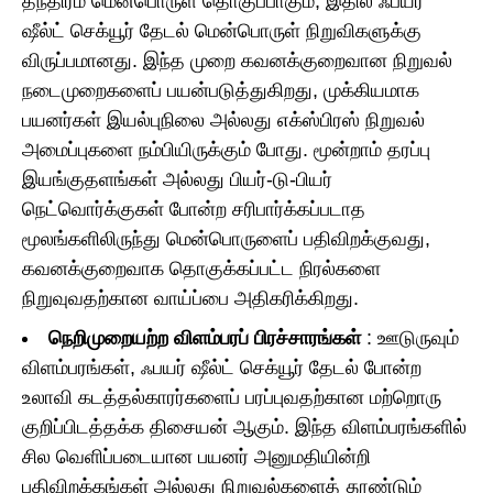
தந்திரம் மென்பொருள் தொகுப்பாகும், இதில் ஃபயர்
ஷீல்ட் செக்யூர் தேடல் மென்பொருள் நிறுவிகளுக்கு
விருப்பமானது. இந்த முறை கவனக்குறைவான நிறுவல்
நடைமுறைகளைப் பயன்படுத்துகிறது, முக்கியமாக
பயனர்கள் இயல்புநிலை அல்லது எக்ஸ்பிரஸ் நிறுவல்
அமைப்புகளை நம்பியிருக்கும் போது. மூன்றாம் தரப்பு
இயங்குதளங்கள் அல்லது பியர்-டு-பியர்
நெட்வொர்க்குகள் போன்ற சரிபார்க்கப்படாத
மூலங்களிலிருந்து மென்பொருளைப் பதிவிறக்குவது,
கவனக்குறைவாக தொகுக்கப்பட்ட நிரல்களை
நிறுவுவதற்கான வாய்ப்பை அதிகரிக்கிறது.
நெறிமுறையற்ற விளம்பரப் பிரச்சாரங்கள்
: ஊடுருவும்
விளம்பரங்கள், ஃபயர் ஷீல்ட் செக்யூர் தேடல் போன்ற
உலாவி கடத்தல்காரர்களைப் பரப்புவதற்கான மற்றொரு
குறிப்பிடத்தக்க திசையன் ஆகும். இந்த விளம்பரங்களில்
சில வெளிப்படையான பயனர் அனுமதியின்றி
பதிவிறக்கங்கள் அல்லது நிறுவல்களைத் தூண்டும்