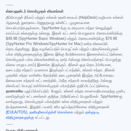
------
ஸ்பைஹன்டர் கொள்முதல் விவரங்கள்
தீம்பொருள் நீக்கம் மற்றும் எங்கள் உதவி மையம் (HelpDesk) வழியாக எங்கள்
ஆதரவுத் துறையை அணுகுவது உள்ளிட்ட முழுமையான
செயல்பாடுகளுக்காக, SpyHunter-க்கு உடனடியாக சந்தா செலுத்தும்
வாய்ப்பும் உங்களுக்கு உள்ளது. இதன் கட்டணம் பொதுவாக அரையாண்டுக்கு
$49.98
(SpyHunter Basic Windows) மற்றும் அரையாண்டுக்கு
$79.98
(SpyHunter Pro Windows/SpyHunter for Mac) என்ற விலையில்
தொடங்குகிறது. இது வழங்கப்படும் பொருட்கள் மற்றும் பதிவு/கொள்முதல்
பக்க விதிமுறைகளுக்கு (இவை இங்கு மேற்கோளாக இணைக்கப்பட்டுள்ளன;
கொள்முதல் பக்க விவரங்களின்படி நாடு அல்லது விளம்பரத்தைப் பொறுத்து
விலை மாறுபடலாம்) இணங்க இருக்கும். நீங்கள் ஒரு தொடர்ச்சியான,
தடையற்ற சந்தாப் பயனராக இருக்கும் பட்சத்தில், உங்கள் சந்தா, நீங்கள்
முதலில் சந்தா வாங்கிய நேரத்தில் நடைமுறையில் இருந்த அப்போதைய
நிலையான சந்தாக் கட்டணத்தில், அதே சந்தாக் காலத்திற்கு அல்லது
விளம்பரப் பொருட்கள்/கொள்முதல் பக்கத்தில் குறிப்பிடப்பட்டுள்ளபடி
தானாகவே
புதுப்பிக்கப்படும். மேலும், உங்கள் சந்தா காலாவதியாவதற்கு முன்பு
வரவிருக்கும் கட்டணங்கள் குறித்த அறிவிப்பைப் பெறுவீர்கள். SpyHunter-ஐ
வாங்குவது, கொள்முதல் பக்கத்தில் உள்ள விதிமுறைகள் மற்றும்
நிபந்தனைகள், இறுதிப் பயனர் உரிம ஒப்பந்தம்/சேவை விதிமுறைகள்
(EULA/TOS)
,
தனியுரிமை/குக்கீ கொள்கை
மற்றும்
தள்ளுபடி
விதிமுறைகளுக்கு
உட்பட்டது.
------
பொது விதிமுறைகள்