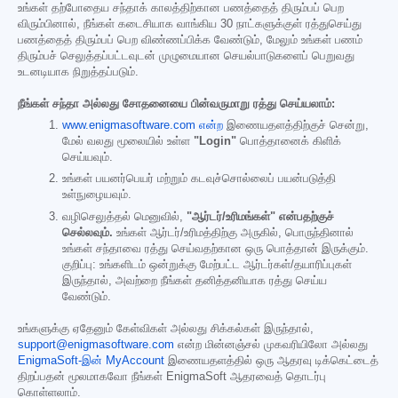
உங்கள் தற்போதைய சந்தாக் காலத்திற்கான பணத்தைத் திரும்பப் பெற
விரும்பினால், நீங்கள் கடைசியாக வாங்கிய 30 நாட்களுக்குள் ரத்துசெய்து
பணத்தைத் திரும்பப் பெற விண்ணப்பிக்க வேண்டும், மேலும் உங்கள் பணம்
திரும்பச் செலுத்தப்பட்டவுடன் முழுமையான செயல்பாடுகளைப் பெறுவது
உடனடியாக நிறுத்தப்படும்.
நீங்கள் சந்தா அல்லது சோதனையை பின்வருமாறு ரத்து செய்யலாம்:
www.enigmasoftware.com என்ற
இணையதளத்திற்குச் சென்று,
மேல் வலது மூலையில் உள்ள
"Login"
பொத்தானைக் கிளிக்
செய்யவும்.
உங்கள் பயனர்பெயர் மற்றும் கடவுச்சொல்லைப் பயன்படுத்தி
உள்நுழையவும்.
வழிசெலுத்தல் மெனுவில்,
"ஆர்டர்/உரிமங்கள்" என்பதற்குச்
செல்லவும்.
உங்கள் ஆர்டர்/உரிமத்திற்கு அருகில், பொருந்தினால்
உங்கள் சந்தாவை ரத்து செய்வதற்கான ஒரு பொத்தான் இருக்கும்.
குறிப்பு: உங்களிடம் ஒன்றுக்கு மேற்பட்ட ஆர்டர்கள்/தயாரிப்புகள்
இருந்தால், அவற்றை நீங்கள் தனித்தனியாக ரத்து செய்ய
வேண்டும்.
உங்களுக்கு ஏதேனும் கேள்விகள் அல்லது சிக்கல்கள் இருந்தால்,
support@enigmasoftware.com
என்ற மின்னஞ்சல் முகவரியிலோ அல்லது
EnigmaSoft-இன் MyAccount
இணையதளத்தில் ஒரு ஆதரவு டிக்கெட்டைத்
திறப்பதன் மூலமாகவோ நீங்கள் EnigmaSoft ஆதரவைத் தொடர்பு
கொள்ளலாம்.