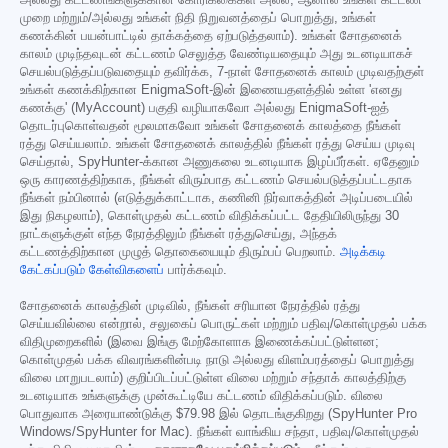
முறை மற்றும்/அல்லது உங்கள் நிதி நிறுவனத்தைப் பொறுத்து, உங்கள்
கணக்கின் பயன்பாட்டில் தாக்கத்தை ஏற்படுத்தலாம்). உங்கள் சோதனைக்
காலம் முடிந்தவுடன் கட்டணம் செலுத்த வேண்டியதையும் அது உடனடியாகச்
செயல்படுத்தப்படுவதையும் தவிர்க்க, 7-நாள் சோதனைக் காலம் முடிவதற்குள்
உங்கள் கணக்கிற்கான EnigmaSoft-இன் இணையதளத்தில் உள்ள 'எனது
கணக்கு' (MyAccount) பகுதி வழியாகவோ அல்லது EnigmaSoft-ஐத்
தொடர்புகொள்வதன் மூலமாகவோ உங்கள் சோதனைக் காலத்தை நீங்கள்
ரத்து செய்யலாம். உங்கள் சோதனைக் காலத்தில் நீங்கள் ரத்து செய்ய முடிவு
செய்தால், SpyHunter-க்கான அணுகலை உடனடியாக இழப்பீர்கள். ஏதேனும்
ஒரு காரணத்திற்காக, நீங்கள் விரும்பாத கட்டணம் செயல்படுத்தப்பட்டதாக
நீங்கள் நம்பினால் (எடுத்துக்காட்டாக, கணினி நிர்வாகத்தின் அடிப்படையில்
இது நிகழலாம்), கொள்முதல் கட்டணம் விதிக்கப்பட்ட தேதியிலிருந்து 30
நாட்களுக்குள் எந்த நேரத்திலும் நீங்கள் ரத்துசெய்து, அந்தக்
கட்டணத்திற்கான முழுத் தொகையையும் திரும்பப் பெறலாம்.
அடிக்கடி
கேட்கப்படும் கேள்விகளைப்
பார்க்கவும்.
சோதனைக் காலத்தின் முடிவில், நீங்கள் சரியான நேரத்தில் ரத்து
செய்யவில்லை என்றால், சலுகைப் பொருட்கள் மற்றும் பதிவு/கொள்முதல் பக்க
விதிமுறைகளில் (இவை இங்கு மேற்கோளாக இணைக்கப்பட்டுள்ளன;
கொள்முதல் பக்க விவரங்களின்படி நாடு அல்லது விளம்பரத்தைப் பொறுத்து
விலை மாறுபடலாம்) குறிப்பிடப்பட்டுள்ள விலை மற்றும் சந்தாக் காலத்திற்கு
உடனடியாக உங்களுக்கு முன்கூட்டியே கட்டணம் விதிக்கப்படும். விலை
பொதுவாக அரையாண்டுக்கு
$79.98
இல் தொடங்குகிறது (SpyHunter Pro
Windows/SpyHunter for Mac). நீங்கள் வாங்கிய சந்தா, பதிவு/கொள்முதல்