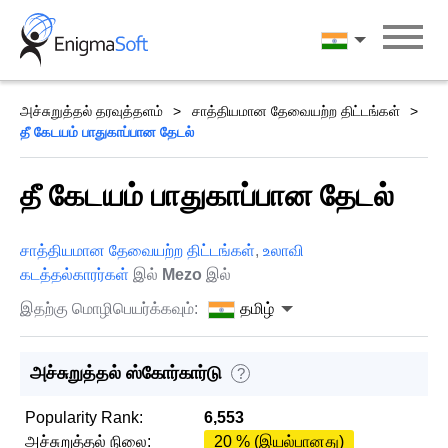
Skip
to
தமிழ்
content
அச்சுறுத்தல் தரவுத்தளம்
சாத்தியமான தேவையற்ற திட்டங்கள்
தீ கேடயம் பாதுகாப்பான தேடல்
தீ கேடயம் பாதுகாப்பான தேடல்
சாத்தியமான தேவையற்ற திட்டங்கள்
,
உலாவி
கடத்தல்காரர்கள்
இல்
Mezo
இல்
இதற்கு மொழிபெயர்க்கவும்:
தமிழ்
அச்சுறுத்தல் ஸ்கோர்கார்டு
?
Popularity Rank:
6,553
அச்சுறுத்தல் நிலை:
20 % (இயல்பானது)