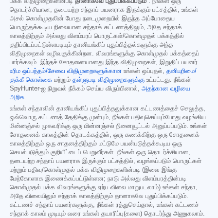
பக்க விதிமுறைகளின்படி
தானாகவே புதுப்பிக்கப்படும்
. நீங்கள் ஒரு
தொடர்ச்சியான, தடையற்ற சந்தாப் பயனராக இருக்கும் பட்சத்தில், உங்கள்
அசல் கொள்முதலின் போது நடைமுறையில் இருந்த அப்போதைய
பொருந்தக்கூடிய நிலையான சந்தாக் கட்டணத்திலும், அதே சந்தாக்
காலத்திற்கும் அல்லது விளம்பரப் பொருட்கள்/கொள்முதல் பக்கத்தில்
குறிப்பிடப்பட்டுள்ளபடியும் தானியங்கிப் புதுப்பித்தல்களுக்கு அந்த
விதிமுறைகள் வழிவகுக்கின்றன. விவரங்களுக்கு கொள்முதல் பக்கத்தைப்
பார்க்கவும். இந்தச் சோதனையானது இந்த விதிமுறைகள், இறுதிப் பயனர்
உரிம ஒப்பந்தம்/சேவை விதிமுறைகளுக்கான
உங்கள் ஒப்புதல்,
தனியுரிமை/
குக்கீ கொள்கை
மற்றும்
தள்ளுபடி விதிமுறைகளுக்கு
உட்பட்டது. நீங்கள்
SpyHunter-ஐ நிறுவல் நீக்கம் செய்ய விரும்பினால்,
அதற்கான வழியை
அறிக
.
உங்கள் சந்தாவின் தானியங்கிப் புதுப்பித்தலுக்கான கட்டணத்தைச் செலுத்த,
ஒவ்வொரு கட்டணத் தேதிக்கு முன்பும், நீங்கள் பதிவுசெய்யும்போது வழங்கிய
மின்னஞ்சல் முகவரிக்கு ஒரு மின்னஞ்சல் நினைவூட்டல் அனுப்பப்படும். உங்கள்
சோதனைக் காலத்தின் தொடக்கத்தில், ஒரு கணக்கிற்கு ஒரு சோதனைக்
காலத்திற்கும் ஒரு சாதனத்திற்கும் மட்டுமே பயன்படுத்தக்கூடிய ஒரு
செயல்படுத்தும் குறியீட்டைப் பெறுவீர்கள். நீங்கள் ஒரு தொடர்ச்சியான,
தடையற்ற சந்தாப் பயனராக இருக்கும் பட்சத்தில், வழங்கப்படும் பொருட்கள்
மற்றும் பதிவு/கொள்முதல் பக்க விதிமுறைகளின்படி (இவை இங்கு
மேற்கோளாக இணைக்கப்பட்டுள்ளன; நாடு அல்லது விளம்பரத்தின்படி
கொள்முதல் பக்க விவரங்களுக்கு ஏற்ப விலை மாறுபடலாம்) உங்கள் சந்தா,
அதே விலையிலும் சந்தாக் காலத்திற்கும் தானாகவே புதுப்பிக்கப்படும்.
கட்டணச் சந்தாப் பயனர்களுக்கு, நீங்கள் ரத்துசெய்தால், உங்கள் கட்டணச்
சந்தாக் காலம் முடியும் வரை உங்கள் தயாரிப்பு(களை) தொடர்ந்து அணுகலாம்.