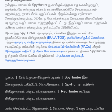
தள்ளுபடி விலையில் SpyHunter-ஐ வாங்கும் எந்தவொரு கொள்முதலும்,
வழங்கப்படும் தள்ளுபடி சந்தாக் காலத்திற்கு மட்டுமே செல்லுபடியாகும்.
அதன்பிறகு, தானியங்கிப் புதுப்பிப்புகள் மற்றும்/அல்லது எதிர்காலக்
கொள்முதல்களுக்கு, அப்போது பொருந்தக்கூடிய நிலையான விலையேற்றம்
அமலுக்கு வரும். விலை மாற்றத்திற்கு உட்பட்டது, இருப்பினும் விலை மாற்றங்கள்
குறித்து நாங்கள் உங்களுக்கு முன்கூட்டியே அறிவிப்போம்.
அனைத்து SpyHunter பதிப்புகளும், எங்களின் இறுதிப் பயனர் உரிம
ஒப்பந்தம்/சேவை விதிமுறைகள்
(EULA/TOS)
,
தனியுரிமை/குக்கீ கொள்கை
மற்றும்
தள்ளுபடி விதிமுறைகளுக்கு
நீங்கள் ஒப்புக்கொள்வதைப் பொறுத்தது.
தயவுசெய்து எங்களின் அடிக்கடி
கேட்கப்படும் கேள்விகள் (FAQs)
மற்றும்
அச்சுறுத்தல் மதிப்பீட்டு அளவுகோல்களையும்
பார்க்கவும். நீங்கள் SpyHunter-
ஐ நிறுவல் நீக்கம் செய்ய விரும்பினால்,
அதற்கான வழியைத்
தெரிந்துகொள்ளுங்கள்
.
முகப்பு
நிரல் நிறுவல் நீக்குதல் படிகள்
SpyHunter இன்
அச்சுறுத்தல் மதிப்பீட்டு அளவுகோல்கள்
SpyHunter கூடுதல்
விதிமுறைகள் மற்றும் நிபந்தனைகள்
RegHunter கூடுதல்
விதிமுறைகள் மற்றும் நிபந்தனைகள்
பதிவு செய்யப்பட்ட அலுவலகம்: 1 கோட்டை தெரு, 3 வது மாடி, டப்ளின்