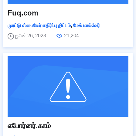
Fuq.com
முரட்டு ஸ்பைவேர் எதிர்ப்பு திட்டம்
,
மேக் மால்வேர்
ஜூன் 26, 2023
21,204
எபோர்னர்.காம்