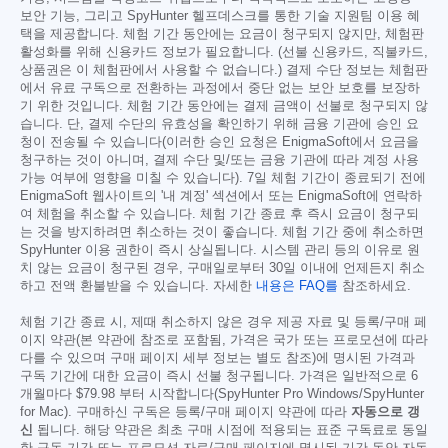
보안 기능, 그리고 SpyHunter 헬프데스크를 통한 기술 지원팀 이용 혜
택을 제공합니다. 체험 기간 동안에는 요금이 청구되지 않지만, 체험판
활성화를 위해 신용카드 정보가 필요합니다. (선불 신용카드, 직불카드,
상품권은 이 체험판에서 사용할 수 없습니다.) 결제 수단 정보는 체험판
에서 유료 구독으로 전환하는 과정에서 중단 없는 보안 보호를 보장하
기 위한 것입니다. 체험 기간 동안에는 결제 금액이 선불로 청구되지 않
습니다. 단, 결제 수단의 유효성을 확인하기 위해 금융 기관에 승인 요
청이 전송될 수 있습니다(이러한 승인 요청은 EnigmaSoft에서 요금을
청구하는 것이 아니며, 결제 수단 및/또는 금융 기관에 따라 계정 사용
가능 여부에 영향을 미칠 수 있습니다). 7일 체험 기간이 종료되기 전에
EnigmaSoft 웹사이트의 '내 계정' 섹션에서 또는 EnigmaSoft에 연락하
여 체험을 취소할 수 있습니다. 체험 기간 종료 후 즉시 요금이 청구되
는 것을 방지하려면 취소하는 것이 좋습니다. 체험 기간 중에 취소하면
SpyHunter 이용 권한이 즉시 상실됩니다. 시스템 관리 등의 이유로 원
치 않는 요금이 청구된 경우, 구매일로부터 30일 이내에 언제든지 취소
하고 전액 환불받을 수 있습니다. 자세한
내용은 FAQ를
참조하세요.
체험 기간 종료 시, 제때 취소하지 않은 경우 제공 자료 및 등록/구매 페
이지 약관(본 약관에 참조로 포함됨, 가격은 국가 또는 프로모션에 따라
다를 수 있으며 구매 페이지 세부 정보는 별도 참조)에 명시된 가격과
구독 기간에 대한 요금이 즉시 선불 청구됩니다. 가격은 일반적으로 6
개월마다
$79.98
부터 시작합니다(SpyHunter Pro Windows/SpyHunter
for Mac). 구매하신 구독은 등록/구매 페이지 약관에 따라
자동으로 갱
신
됩니다. 해당 약관은 최초 구매 시점에 적용되는 표준 구독료로 동일
한 구독 기간 또는 프로모션 자료/구매 페이지에 명시된 기간 동안 자동