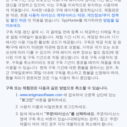
갱신을 규정하고 있으며, 이는 구독을 지속적으로 유지하는 사용자에
게 적용됩니다. 자세한 내용은 구매 페이지를 참조하십시오. 체험판은
본 약관, 최종
사용자 라이선스 계약/서비스 약관
,
개인정보/쿠키 정책
및
할인 약관
의 적용을 받습니다. SpyHunter를 제거하려면
방법을 알
아보세요
.
구독 자동 갱신 결제 시, 각 결제일 전에 등록 시 제공하신 이메일 주소
로 알림 이메일이 발송됩니다. 체험 기간 시작 시, 계정당 하나의 기기
에서만 사용 가능한 활성화 코드가 제공됩니다. 구독은 제공 자료 및 등
록/구매 페이지 약관(본 약관에 참조로 포함됨, 가격은 국가 또는 프로
모션에 따라 다를 수 있으며 구매 페이지 세부 정보는 별도 참조)에 명
시된 가격 및 구독 기간으로 자동 갱신됩니다. 유료 구독 사용자의 경
우, 구독을 취소하더라도 유료 구독 기간이 종료될 때까지 제품을 계속
이용할 수 있습니다. 현재 구독 기간에 대한 환불을 원하시는 경우, 최
근 구매일로부터 30일 이내에 구독을 취소하고 환불을 신청해야 하며,
환불 처리가 완료되면 모든 기능 이용이 즉시 중단됩니다.
구독 또는 체험판은 다음과 같은 방법으로 취소할 수 있습니다.
www.enigmasoftware.com
에 접속하여 오른쪽 상단에 있는
"로그인"
버튼을 클릭하세요.
사용자 이름과 비밀번호로 로그인하세요.
탐색 메뉴에서
"주문/라이선스"를 선택하세요.
주문/라이선스
옆에 구독 취소 버튼이 있습니다(해당하는 경우). 참고: 주문/
제품이 여러 개인 경우 각각 개별적으로 취소해야 합니다.