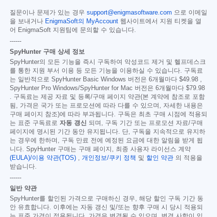
질문이나 문제가 있는 경우
support@enigmasoftware.com
으로 이메일
을 보내거나
EnigmaSoft의 MyAccount
웹사이트에서 지원 티켓을 열
어 EnigmaSoft 지원팀에 문의할 수 있습니다.
------
SpyHunter 구매 상세 정보
SpyHunter의 모든 기능을 즉시 구독하여 악성코드 제거 및 헬프데스크
를 통한 지원 부서 이용 등 모든 기능을 이용하실 수 있습니다. 구독료
는 일반적으로 SpyHunter Basic Windows 버전은 6개월마다
$49.98
,
SpyHunter Pro Windows/SpyHunter for Mac 버전은 6개월마다
$79.98
. 구독료는 제공 자료 및 등록/구매 페이지 약관(본 계약에 참조로 포함
됨, 가격은 국가 또는 프로모션에 따라 다를 수 있으며, 자세한 내용은
구매 페이지 참조)에 따라 부과됩니다. 구독은 최초 구매 시점에 적용되
는 표준 구독료로
자동 갱신
되며, 구독 기간 또는 프로모션 자료/구매
페이지에 명시된 기간 동안 유지됩니다. 단, 구독을 지속적으로 유지하
는 경우에 한하며, 구독 만료 전에 예정된 요금에 대한 알림을 받게 됩
니다. SpyHunter 구매는 구매 페이지, 최종 사용자 라이선스 계약
(EULA)/이용 약관(TOS)
,
개인정보/쿠키 정책
및
할인 약관
의 적용을
받습니다.
------
일반 약관
SpyHunter를 할인된 가격으로 구매하신 경우, 해당 할인 구독 기간 동
안 유효합니다. 이후에는 자동 갱신 및/또는 향후 구매 시 당시 적용되
는 표준 가격이 적용됩니다. 가격은 변경될 수 있으며, 변경 사항이 있