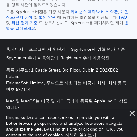
을 경우 사전에 알려드리겠습니다.
모든 SpyHunter 버전은 최종 사용자
라이선스 계약/서비스 약관
,
개인
정보/쿠키 정책
및
할인 약관
에 동의하는 조건으로 제공됩니다.
FAQ
및
위협 평가 기준
도 참조하십시오. SpyHunter를 제거하려면 제거
방
법을 알아보세요
.
홈페이지
프로그램 제거 단계
SpyHunter의 위협 평가 기준
SpyHunter 추가 이용약관
RegHunter 추가 이용약관
등록 사무실: 1 Castle Street, 3rd Floor, Dublin 2 D02XD82
Ireland.
EnigmaSoft Limited, 주식으로 제한되는 비공개 회사, 회사 등록
번호 597114.
Mac 및 MacOS는 미국 및 기타 국가에 등록된 Apple Inc.의 상표
입니다.
Enigmasoftware.com uses cookies to provide you with a
저작권 2016-
2026
. EnigmaSoft Ltd. 판권 소유.
better browsing experience and analyze how users navigate
and utilize the Site. By using this Site or clicking on "OK", you
consent to the use of cookies.
자세히 알아보기