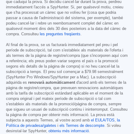
que caduqui la prova. Si decidiu cancel·lar durant la prova, perdreu
immediatament l'accés a SpyHunter. Si, per qualsevol motiu, creieu
que s'ha processat un càrrec que no volíeu fer (cosa que podria
passar a causa de l'administració del sistema, per exemple), també
podeu cancel·lar i rebre un reemborsament complet del càrrec en
qualsevol moment dins dels 30 dies posteriors a la data del càrrec de
compra. Consulteu
les preguntes freqüents
.
Al final de la prova, se us facturarà immediatament pel preu i pel
període de subscripció, tal com s'estableix als materials de l'oferta i
als termes de la pàgina de registre/compra (que s'incorporen aquí com
a referència; els preus poden variar segons el país o la promoció
segons els detalls de la pàgina de compra) si no heu cancel·lat la
subscripció a temps. El preu sol començar a
$79.98
semestralment
(SpyHunter Pro Windows/SpyHunter per a Mac). La subscripció
adquirida es
renovarà automàticament
d'acord amb els termes de la
pàgina de registre/compra, que preveuen renovacions automàtiques
amb la tarifa de subscripció estàndard aplicable en el moment de la
compra original i pel mateix període de subscripció o tal com
s'estableix als materials de la promoció/pàgina de compra, sempre
que sigueu un usuari de subscripció continu i ininterromput. Consulteu
la pàgina de compra per obtenir més informació. La prova està
subjecta a aquests Termes, al vostre acord amb
el EULA/TOS
,
la
Política de privadesa/galetes
i
els Termes de descompte
. Si voleu
desinstal·lar SpyHunter,
obteniu més informació
.