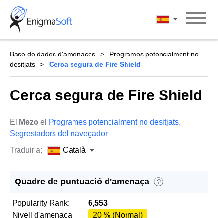
Skip
to
Català
content
Base de dades d'amenaces
Programes potencialment no
desitjats
Cerca segura de Fire Shield
Cerca segura de Fire Shield
El
Mezo
el
Programes potencialment no desitjats
,
Segrestadors del navegador
Traduir a:
Català
Quadre de puntuació d'amenaça
?
Popularity Rank:
6,553
Nivell d'amenaça:
20 % (Normal)