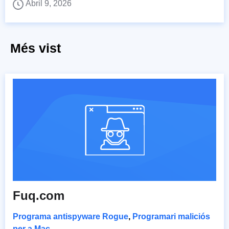
Abril 9, 2026
Més vist
Fuq.com
Programa antispyware Rogue
,
Programari maliciós
per a Mac