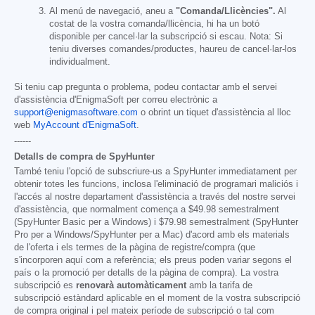
Al menú de navegació, aneu a
"Comanda/Llicències".
Al
costat de la vostra comanda/llicència, hi ha un botó
disponible per cancel·lar la subscripció si escau. Nota: Si
teniu diverses comandes/productes, haureu de cancel·lar-los
individualment.
Si teniu cap pregunta o problema, podeu contactar amb el servei
d'assistència d'EnigmaSoft per correu electrònic a
support@enigmasoftware.com
o obrint un tiquet d'assistència al lloc
web
MyAccount d'EnigmaSoft
.
------
Detalls de compra de SpyHunter
També teniu l'opció de subscriure-us a SpyHunter immediatament per
obtenir totes les funcions, inclosa l'eliminació de programari maliciós i
l'accés al nostre departament d'assistència a través del nostre servei
d'assistència, que normalment comença a
$49.98
semestralment
(SpyHunter Basic per a Windows) i
$79.98
semestralment (SpyHunter
Pro per a Windows/SpyHunter per a Mac) d'acord amb els materials
de l'oferta i els termes de la pàgina de registre/compra (que
s'incorporen aquí com a referència; els preus poden variar segons el
país o la promoció per detalls de la pàgina de compra). La vostra
subscripció es
renovarà automàticament
amb la tarifa de
subscripció estàndard aplicable en el moment de la vostra subscripció
de compra original i pel mateix període de subscripció o tal com