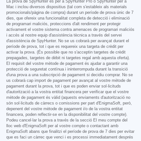
La prova de SpyHunter és per a SpyHunter Pro o SpyHunter per a
Mac i inclou diversos dispositius (tal com s'estableix als materials
promocionals/pàgina de compra) durant un període de prova únic de 7
dies, que ofereix una funcionalitat completa de detecció i eliminació
de programari maliciós, proteccions d'alt rendiment per protegir
activament el vostre sistema contra amenaces de programari maliciós
i accés al nostre equip d'assistència tècnica a través del servei
d'assistència de SpyHunter. No se us cobrarà per avançat durant el
període de prova, tot i que es requereix una targeta de crèdit per
activar la prova. (És possible que no s'acceptin targetes de crèdit
prepagades, targetes de dèbit ni targetes regal amb aquesta oferta).
El requisit del vostre mètode de pagament és ajudar a garantir una
protecció de seguretat contínua i ininterrompuda durant la transició
d'una prova a una subscripció de pagament si decidiu comprar. No se
us cobrarà cap import de pagament per avançat al vostre mètode de
pagament durant la prova, tot i que es poden enviar sol·licituds
d'autorització a la vostra entitat financera per verificar que el vostre
mètode de pagament és vàlid (aquests enviaments d'autorització no
són sol·licituds de càrrecs o comissions per part d'EnigmaSoft, però,
depenent del vostre mètode de pagament i/o de la vostra entitat
financera, poden reflectir-se en la disponibilitat del vostre compte).
Podeu cancel·lar la prova a través de la secció El meu compte del
lloc web d'EnigmaSoft per al vostre compte o contactant amb
EnigmaSoft abans que finalitzi el període de prova de 7 dies per evitar
que es faci un càrrec que venci i es processi immediatament després