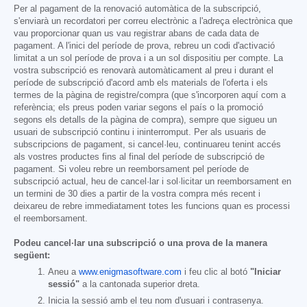
Per al pagament de la renovació automàtica de la subscripció,
s'enviarà un recordatori per correu electrònic a l'adreça electrònica que
vau proporcionar quan us vau registrar abans de cada data de
pagament. A l'inici del període de prova, rebreu un codi d'activació
limitat a un sol període de prova i a un sol dispositiu per compte. La
vostra subscripció es renovarà automàticament al preu i durant el
període de subscripció d'acord amb els materials de l'oferta i els
termes de la pàgina de registre/compra (que s'incorporen aquí com a
referència; els preus poden variar segons el país o la promoció
segons els detalls de la pàgina de compra), sempre que sigueu un
usuari de subscripció continu i ininterromput. Per als usuaris de
subscripcions de pagament, si cancel·leu, continuareu tenint accés
als vostres productes fins al final del període de subscripció de
pagament. Si voleu rebre un reemborsament pel període de
subscripció actual, heu de cancel·lar i sol·licitar un reemborsament en
un termini de 30 dies a partir de la vostra compra més recent i
deixareu de rebre immediatament totes les funcions quan es processi
el reemborsament.
Podeu cancel·lar una subscripció o una prova de la manera
següent:
Aneu a
www.enigmasoftware.com
i feu clic al botó
"Iniciar
sessió"
a la cantonada superior dreta.
Inicia la sessió amb el teu nom d'usuari i contrasenya.