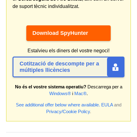
de suport tècnic individualitzat.
Download SpyHunter
Estalvieu els diners del vostre negoci!
Cotització de descompte per a
múltiples llicències
No és el vostre sistema operatiu?
Descarrega per a
Windows®
i
Mac®
.
See additional offer below where available.
EULA
and
Privacy/Cookie Policy
.