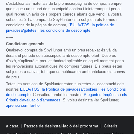
s'estableix als materials de la promoció/pàgina de compra, sempre
que sigueu un usuari de subscripció continu i ininterromput i per al
qual rebreu un avís dels propers càrrecs abans que venci la vostra
subscripció. La compra de SpyHunter està subjecta als termes i
condicions de la pàgina de compra,
l'EULA/TOS
,
la política de
privadesa/galetes
i
les condicions de descompte
.
------
Condicions generals
Qualsevol compra de SpyHunter amb un preu rebaixat és vàlida
durant el període de subscripció amb descompte ofert. Després
d'això, s'aplicarà el preu estàndard aplicable en aquell moment per a
les renovacions automàtiques i/o compres futures. Els preus estan
subjectes a canvis, tot i que us notificarem amb antelació els canvis
de preu.
Totes les versions de SpyHunter estan subjectes a l'acceptació dels
nostres
EULA/TOS
,
la Política de privadesa/cookies
i
les Condicions
de descompte
. Consulteu també les nostres
Preguntes freqüents
i
els
Criteris d'avaluació d'amenaces
. Si voleu desinstal·lar SpyHunter,
apreneu com fer-ho
.
a casa
Passos de desinstal·lació del programa
Criteris