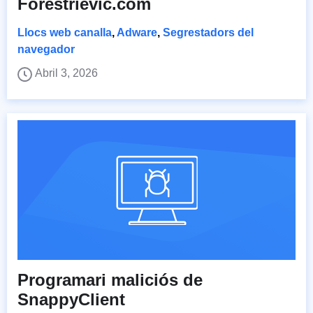
Forestrievic.com
Llocs web canalla
,
Adware
,
Segrestadors del
navegador
Abril 3, 2026
Programari maliciós de
SnappyClient