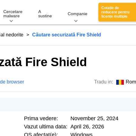
Cotație de
Cercetare
A
reducere pentru
Companie
malware
sustine
licențe multiple
al nedorite
Căutare securizată Fire Shield
zată Fire Shield
 de browser
Tradu in:
Rom
Prima vedere:
November 25, 2024
Vazut ultima data:
April 26, 2026
OS afectat(e):
Windows