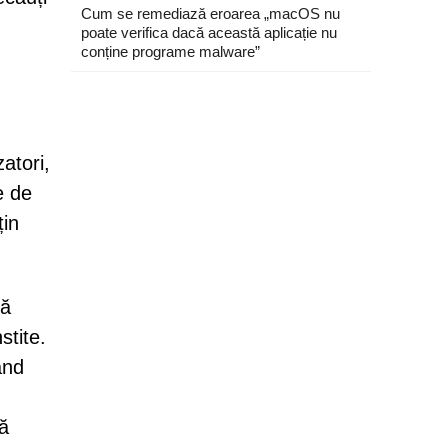
Cum se remediază eroarea „macOS nu
poate verifica dacă această aplicație nu
conține programe malware”
atori,
e de
țin
tă
stite.
ând
ză