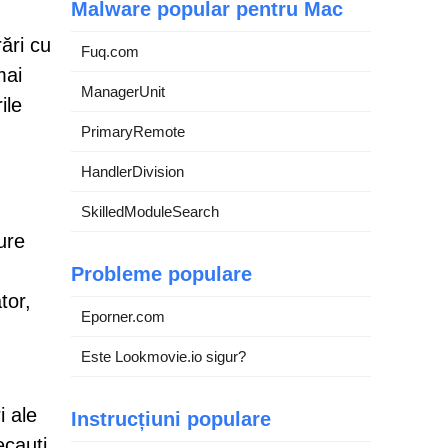
Malware popular pentru Mac
rări cu
Fuq.com
mai
ManagerUnit
ile
PrimaryRemote
HandlerDivision
SkilledModuleSearch
ure
Probleme populare
tor,
Eporner.com
Este Lookmovie.io sigur?
i ale
Instrucțiuni populare
ecauți