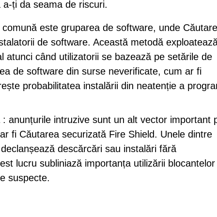
 a-ți da seama de riscuri.
că comună este gruparea de software, unde Căutar
nstalatorii de software. Această metodă exploateaz
al atunci când utilizatorii se bazează pe setările de
ea de software din surse neverificate, cum ar fi
ește probabilitatea instalării din neatenție a progr
: anunțurile intruzive sunt un alt vector important 
ar fi Căutarea securizată Fire Shield. Unele dintre
 declanșează descărcări sau instalări fără
cest lucru subliniază importanța utilizării blocantelor
ame suspecte.