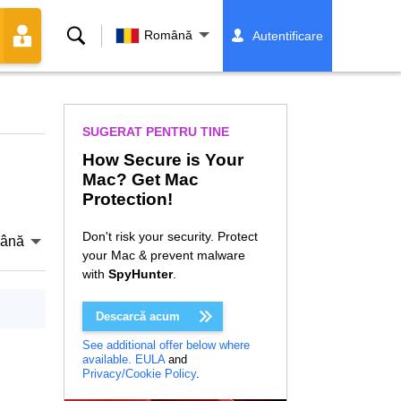
Căutare
Română
Autentificare
SUGERAT PENTRU TINE
How Secure is Your
Mac? Get Mac
Protection!
Don't risk your security. Protect
ână
your Mac & prevent malware
with
SpyHunter
.
Descarcă acum
See additional offer below where
available.
EULA
and
Privacy/Cookie Policy
.