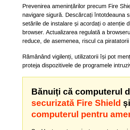
Prevenirea amenințărilor precum Fire Shi
navigare sigură. Descărcați întotdeauna s
setările de instalare și acordați o atenție 
browser. Actualizarea regulată a browserul
reduce, de asemenea, riscul ca piratatorii
Rămânând vigilenți, utilizatorii își pot men
proteja dispozitivele de programele intruz
Bănuiți că computerul dv
securizată Fire Shield
și
computerul pentru amen