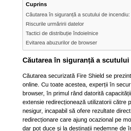
Cuprins
Căutarea în siguranță a scutului de incendiu: 
Riscurile urmăririi datelor
Tactici de distribuție îndoielnice
Evitarea abuzurilor de browser
Căutarea în siguranță a scutului 
Căutarea securizată Fire Shield se prezint
online. Cu toate acestea, experții în securi
browser, în primul rând datorită capacități
extensie redirecționează utilizatorii cătr
nesigur, incapabil să ofere rezultate direc
redirecționare care ajung ocazional pe m
dar pot duce și la destinații nedemne de 