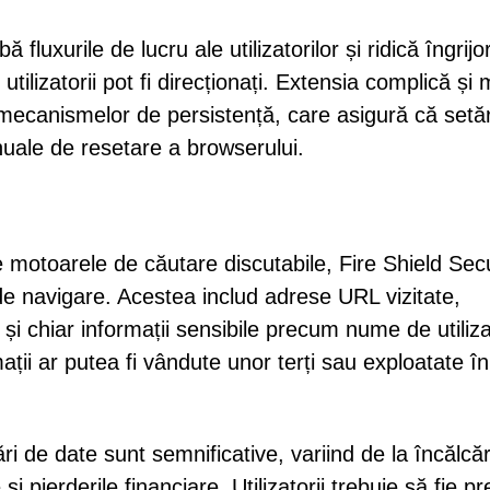
luxurile de lucru ale utilizatorilor și ridică îngrijo
e utilizatorii pot fi direcționați. Extensia complică și 
a mecanismelor de persistență, care asigură că setăr
nuale de resetare a browserului.
re motoarele de căutare discutabile, Fire Shield Sec
de navigare. Acestea includ adrese URL vizitate,
 și chiar informații sensibile precum nume de utiliza
rmații ar putea fi vândute unor terți sau exploatate în
ri de date sunt semnificative, variind de la încălcăr
 și pierderile financiare. Utilizatorii trebuie să fie pr