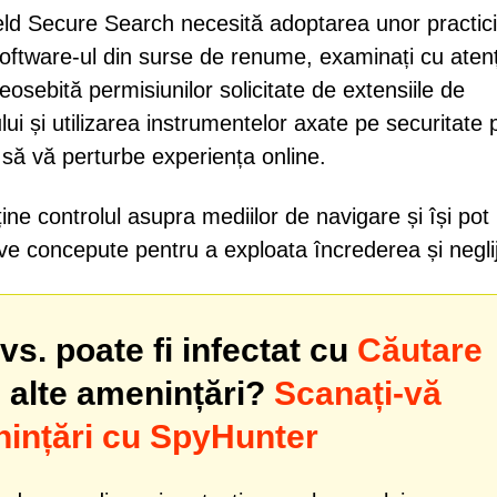
eld Secure Search necesită adoptarea unor practic
oftware-ul din surse de renume, examinați cu atenț
deosebită permisiunilor solicitate de extensiile de
ui și utilizarea instrumentelor axate pe securitate 
 să vă perturbe experiența online.
ține controlul asupra mediilor de navigare și își pot
ive concepute pentru a exploata încrederea și negli
s. poate fi infectat cu
Căutare
 alte amenințări?
Scanați-vă
ințări cu SpyHunter