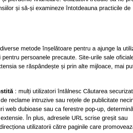
siilor și să-și examineze întotdeauna practicile de
diverse metode înșelătoare pentru a ajunge la utiliz
 pentru persoanele precaute. Site-urile sale oficial
tensia se răspândește și prin alte mijloace, mai pu
stită
: mulți utilizatori întâlnesc Căutarea securiza
te de reclame intruzive sau rețele de publicitate necin
uri web dubioase sau ca ferestre pop-up, determin
u extensie. În plus, adresele URL scrise greșit sau
direcționa utilizatorii către paginile care promovea