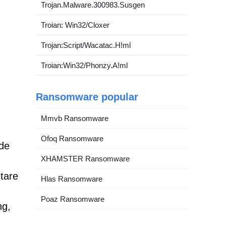
Trojan.Malware.300983.Susgen
Troian: Win32/Cloxer
Trojan:Script/Wacatac.H!ml
Troian:Win32/Phonzy.A!ml
Ransomware popular
Mmvb Ransomware
Ofoq Ransomware
 de
XHAMSTER Ransomware
utare
Hlas Ransomware
Poaz Ransomware
ng,