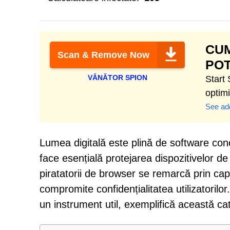
CUM
Scan & Remove Now
POT
VÂNĂTOR SPION
Start
optim
See add
Lumea digitală este plină de software conc
face esențială protejarea dispozitivelor d
piratatorii de browser se remarcă prin cap
compromite confidențialitatea utilizatoril
un instrument util, exemplifică această cat