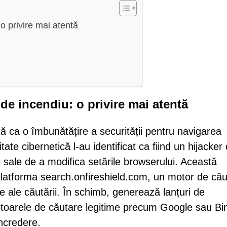
o privire mai atentă
de incendiu: o privire mai atentă
ă ca o îmbunătățire a securității pentru navigarea
tate cibernetică l-au identificat ca fiind un hijacker
i sale de a modifica setările browserului. Această
e platforma search.onfireshield.com, un motor de că
te ale căutării. În schimb, generează lanțuri de
otoarele de căutare legitime precum Google sau Bi
încredere.