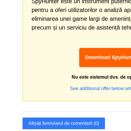
SpyHunter este un instrument puternic
pentru a oferi utilizatorilor o analiză a
eliminarea unei game largi de amenință
precum și un serviciu de asistență tehn
Download SpyHun
Nu este sistemul dvs. de o
See additional offer below wh
Afișați formularul de comentarii (0)