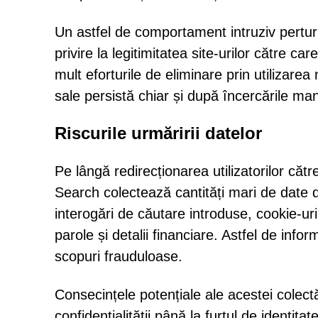
Un astfel de comportament intruziv perturbă f
privire la legitimitatea site-urilor către car
mult eforturile de eliminare prin utilizare
sale persistă chiar și după încercările ma
Riscurile urmăririi datelor
Pe lângă redirecționarea utilizatorilor căt
Search colectează cantități mari de date 
interogări de căutare introduse, cookie-uri
parole și detalii financiare. Astfel de info
scopuri frauduloase.
Consecințele potențiale ale acestei colectă
confidențialității până la furtul de identitate