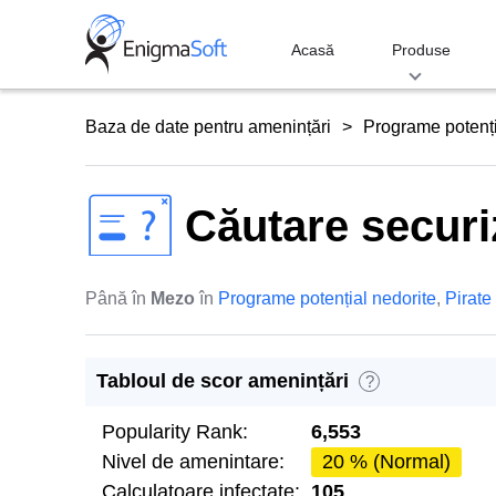
Skip
to
Acasă
Produse
content
Baza de date pentru amenințări
Programe potenți
Căutare securi
Până în
Mezo
în
Programe potențial nedorite
,
Pirate
Tabloul de scor amenințări
?
Popularity Rank:
6,553
Nivel de amenintare:
20 % (Normal)
Calculatoare infectate:
105