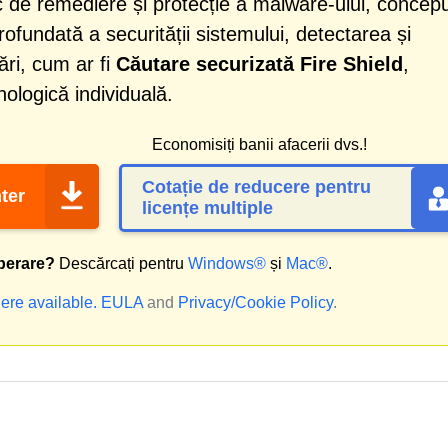
 de remediere și protecție a malware-ului, concep
profundată a securității sistemului, detectarea și
ri, cum ar fi
Căutare securizată Fire Shield
,
ologică individuală.
Economisiți banii afacerii dvs.!
Cotație de reducere pentru
ter
licențe multiple
perare?
Descărcați pentru
Windows®
și
Mac®
.
ere available.
EULA
and
Privacy/Cookie Policy
.