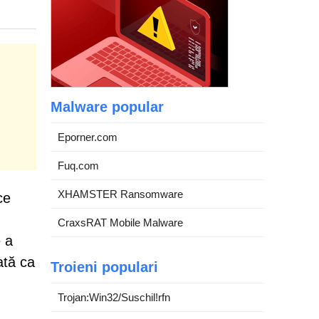
Malware popular
Eporner.com
Fuq.com
XHAMSTER Ransomware
ce
CraxsRAT Mobile Malware
e a
ată ca
Troieni populari
Trojan:Win32/Suschil!rfn