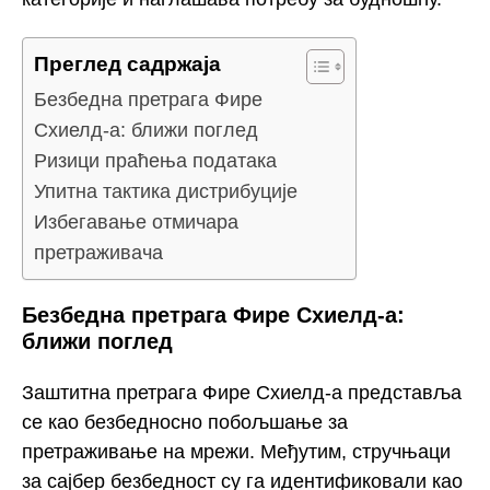
Преглед садржаја
Безбедна претрага Фире
Схиелд-а: ближи поглед
Ризици праћења података
Упитна тактика дистрибуције
Избегавање отмичара
претраживача
Безбедна претрага Фире Схиелд-а:
ближи поглед
Заштитна претрага Фире Схиелд-а представља
се као безбедносно побољшање за
претраживање на мрежи. Међутим, стручњаци
за сајбер безбедност су га идентификовали као