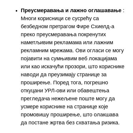
Преусмеравања и лажно оглашавање
:
Многи корисници се сусрећу са
безбедном претрагом Фире Схиелд-а
преко преусмеравања покренутих
наметљивим рекламама или лажним
рекламним мрежама. Ови огласи се могу
појавити на сумњивим веб локацијама
или као искачући прозори, што кориснике
наводи да преузимају странице за
проширење. Поред тога, погрешно
откуцани УРЛ-ови или обавештења
прегледача нежељене поште могу да
усмере кориснике на странице које
промовишу проширење, што олакшава
да постане жртва без схватања ризика.