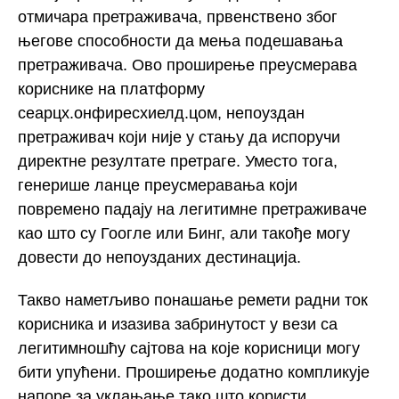
отмичара претраживача, првенствено због
његове способности да мења подешавања
претраживача. Ово проширење преусмерава
кориснике на платформу
сеарцх.онфиресхиелд.цом, непоуздан
претраживач који није у стању да испоручи
директне резултате претраге. Уместо тога,
генерише ланце преусмеравања који
повремено падају на легитимне претраживаче
као што су Гоогле или Бинг, али такође могу
довести до непоузданих дестинација.
Такво наметљиво понашање ремети радни ток
корисника и изазива забринутост у вези са
легитимношћу сајтова на које корисници могу
бити упућени. Проширење додатно компликује
напоре за уклањање тако што користи