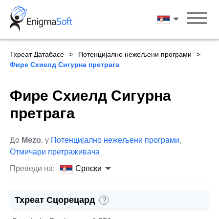
Skip
to
Српски
content
Тхреат Датабасе
Потенцијално нежељени програми
Фире Схиелд Сигурна претрага
Фире Схиелд Сигурна
претрага
До
Mezo.
у
Потенцијално нежељени програми
,
Отмичари претраживача
Преведи на:
Српски
Тхреат Сцорецард
?