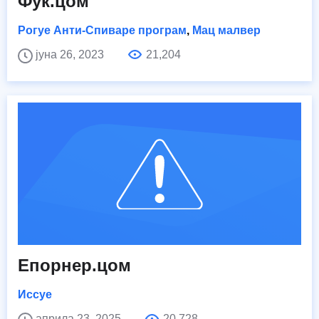
Фук.цом
Рогуе Анти-Спиваре програм
,
Мац малвер
јуна 26, 2023
21,204
Епорнер.цом
Иссуе
априла 23, 2025
20,728