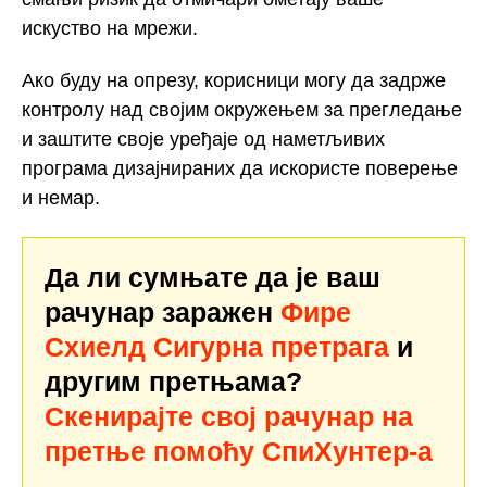
искуство на мрежи.
Ако буду на опрезу, корисници могу да задрже
контролу над својим окружењем за прегледање
и заштите своје уређаје од наметљивих
програма дизајнираних да искористе поверење
и немар.
Да ли сумњате да је ваш
рачунар заражен
Фире
Схиелд Сигурна претрага
и
другим претњама?
Скенирајте свој рачунар на
претње помоћу СпиХунтер-а