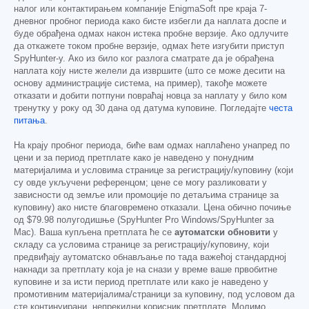
налог или контактирањем компаније EnigmaSoft пре краја 7-
дневног пробног периода како бисте избегли да наплата доспе и
буде обрађена одмах након истека пробне верзије. Ако одлучите
да откажете током пробне верзије, одмах ћете изгубити приступ
SpyHunter-у. Ако из било ког разлога сматрате да је обрађена
наплата коју нисте желели да извршите (што се може десити на
основу администрације система, на пример), такође можете
отказати и добити потпуни повраћај новца за наплату у било ком
тренутку у року од 30 дана од датума куповине. Погледајте
честа
питања
.
На крају пробног периода, биће вам одмах наплаћено унапред по
цени и за период претплате како је наведено у понудним
материјалима и условима странице за регистрацију/куповину (који
су овде укључени референцом; цене се могу разликовати у
зависности од земље или промоције по детаљима странице за
куповину) ако нисте благовремено отказали. Цена обично почиње
од
$79.98
полугодишње (SpyHunter Pro Windows/SpyHunter за
Mac). Ваша купљена претплата ће се
аутоматски обновити
у
складу са условима странице за регистрацију/куповину, који
предвиђају аутоматско обнављање по тада важећој стандардној
накнади за претплату која је на снази у време ваше првобитне
куповине и за исти период претплате или како је наведено у
промотивним материјалима/страници за куповину, под условом да
сте континуирани, непрекидни корисник претплате. Молимо