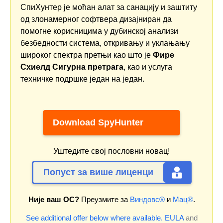
СпиХунтер је моћан алат за санацију и заштиту
од злонамерног софтвера дизајниран да
помогне корисницима у дубинској анализи
безбедности система, откривању и уклањању
широког спектра претњи као што је
Фире
Схиелд Сигурна претрага
, као и услуга
техничке подршке један на један.
Download SpyHunter
Уштедите свој пословни новац!
Попуст за више лиценци
Није ваш ОС?
Преузмите за
Виндовс®
и
Мац®
.
See additional offer below where available.
EULA
and