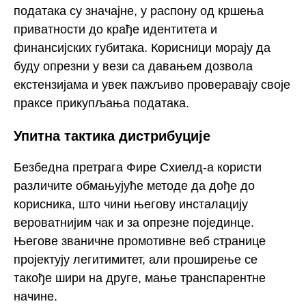
података су значајне, у распону од кршења
приватности до крађе идентитета и
финансијских губитака. Корисници морају да
буду опрезни у вези са давањем дозвола
екстензијама и увек пажљиво проверавају своје
праксе прикупљања података.
Упитна тактика дистрибуције
Безбедна претрага Фире Схиелд-а користи
различите обмањујуће методе да дође до
корисника, што чини његову инсталацију
вероватнијим чак и за опрезне појединце.
Његове званичне промотивне веб странице
пројектују легитимитет, али проширење се
такође шири на друге, мање транспарентне
начине.