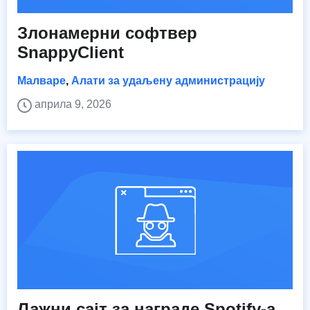
Злонамерни софтвер
SnappyClient
Малваре
,
Алати за удаљену администрацију
априла 9, 2026
Лажни сајт за награде Spotify-а