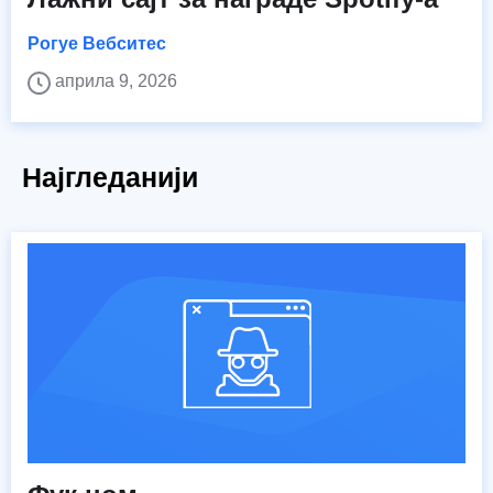
Рогуе Вебситес
априла 9, 2026
Најгледанији