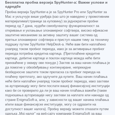
Бесплатна пробна верзија SpyHunter-а: Важни услови и
одредбе
Пробна верзија SpyHunter-а је за SpyHunter Pro или SpyHunter за
Mac и укључује више уређаја (као што је наведено у промотивним
материјалима/страници за куповину) за једнократни пробни
период од 7 дана, нудећи свеобухватну функционалност за
откривање и уклањање злонамерног софтвера, високо ефикасне
заштитне механизме за активну заштиту вашег система од
претњи злонамерног софтвера и приступ нашем тиму за техничку
подршку путем SpyHunter HelpDesk-а. Неће вам бити наплаћено
унапред током пробног периода, иако је за активирање пробног
периода потребна кредитна картица. (Претплаћене кредитне
картице, дебитне картице и поклон картице можда неће бити
прихваћене у оквиру ове понуде.) Захтев за ваш начин плаћања је
да помогне у обезбеђивању континуиране, непрекидне
безбедносне заштите током преласка са пробног периода на
плаћену претплату, ако одлучите да купите. Ваш начин плаћања
неће бити наплаћен унапред током пробног периода, иако захтеви
за ауторизацију могу бити послати вашој финансијској институцији
како би се проверило да ли је ваш начин плаћања важећи (такве
подношења ауторизације нису захтеви за наплате или накнаде од
стране EnigmaSoft-а, али, у зависности од вашег начина плаћања
и/или ваше финансијске институције, могу се одразити на
доступност вашег налога). Пробну верзију можете отказати путем
одељка „Мој налог“ на веб-сајту компаније EnigmaSoft за ваш