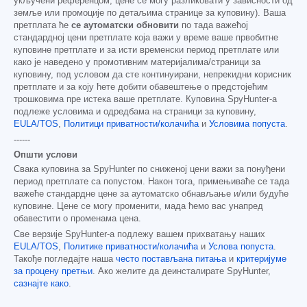
укључени референцом; цене се могу разликовати у зависности од
земље или промоције по детаљима странице за куповину). Ваша
претплата ће
се аутоматски обновити
по тада важећој
стандардној цени претплате која важи у време ваше првобитне
куповине претплате и за исти временски период претплате или
како је наведено у промотивним материјалима/страници за
куповину, под условом да сте континуирани, непрекидни корисник
претплате и за коју ћете добити обавештење о предстојећим
трошковима пре истека ваше претплате. Куповина SpyHunter-а
подлеже условима и одредбама на страници за куповину,
EULA/TOS
,
Политици приватности/колачића
и
Условима попуста
.
------
Општи услови
Свака куповина за SpyHunter по сниженој цени важи за понуђени
период претплате са попустом. Након тога, примењиваће се тада
важеће стандардне цене за аутоматско обнављање и/или будуће
куповине. Цене се могу променити, мада ћемо вас унапред
обавестити о променама цена.
Све верзије SpyHunter-а подлежу вашем прихватању наших
EULA/TOS
,
Политике приватности/колачића
и
Услова попуста
.
Такође погледајте наша
често постављана питања
и
критеријуме
за процену претњи
. Ако желите да деинсталирате SpyHunter,
сазнајте како
.