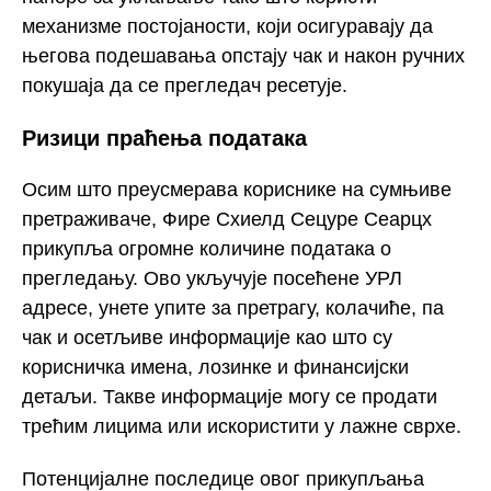
механизме постојаности, који осигуравају да
његова подешавања опстају чак и након ручних
покушаја да се прегледач ресетује.
Ризици праћења података
Осим што преусмерава кориснике на сумњиве
претраживаче, Фире Схиелд Сецуре Сеарцх
прикупља огромне количине података о
прегледању. Ово укључује посећене УРЛ
адресе, унете упите за претрагу, колачиће, па
чак и осетљиве информације као што су
корисничка имена, лозинке и финансијски
детаљи. Такве информације могу се продати
трећим лицима или искористити у лажне сврхе.
Потенцијалне последице овог прикупљања