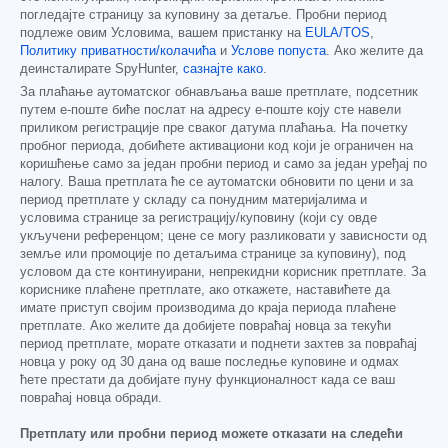
погледајте страницу за куповину за детаље. Пробни период
подлеже овим Условима, вашем пристанку на
EULA/TOS
,
Политику приватности/колачића
и
Услове попуста
. Ако желите да
деинсталирате SpyHunter,
сазнајте како
.
За плаћање аутоматског обнављања ваше претплате, подсетник
путем е-поште биће послат на адресу е-поште коју сте навели
приликом регистрације пре сваког датума плаћања. На почетку
пробног периода, добићете активациони код који је ограничен на
коришћење само за један пробни период и само за један уређај по
налогу. Ваша претплата ће се аутоматски обновити по цени и за
период претплате у складу са понудним материјалима и
условима странице за регистрацију/куповину (који су овде
укључени референцом; цене се могу разликовати у зависности од
земље или промоције по детаљима странице за куповину), под
условом да сте континуирани, непрекидни корисник претплате. За
кориснике плаћене претплате, ако откажете, наставићете да
имате приступ својим производима до краја периода плаћене
претплате. Ако желите да добијете повраћај новца за текући
период претплате, морате отказати и поднети захтев за повраћај
новца у року од 30 дана од ваше последње куповине и одмах
ћете престати да добијате пуну функционалност када се ваш
повраћај новца обради.
Претплату или пробни период можете отказати на следећи