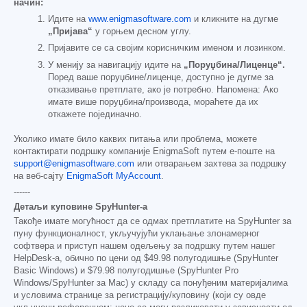
начин:
Идите на
www.enigmasoftware.com
и кликните на дугме
„Пријава“
у горњем десном углу.
Пријавите се са својим корисничким именом и лозинком.
У менију за навигацију идите на
„Поруџбина/Лиценце“.
Поред ваше поруџбине/лиценце, доступно је дугме за
отказивање претплате, ако је потребно. Напомена: Ако
имате више поруџбина/производа, мораћете да их
откажете појединачно.
Уколико имате било каквих питања или проблема, можете
контактирати подршку компаније EnigmaSoft путем е-поште на
support@enigmasoftware.com
или отварањем захтева за подршку
на веб-сајту
EnigmaSoft MyAccount
.
------
Детаљи куповине SpyHunter-а
Такође имате могућност да се одмах претплатите на SpyHunter за
пуну функционалност, укључујући уклањање злонамерног
софтвера и приступ нашем одељењу за подршку путем нашег
HelpDesk-а, обично по цени од
$49.98
полугодишње (SpyHunter
Basic Windows) и
$79.98
полугодишње (SpyHunter Pro
Windows/SpyHunter за Mac) у складу са понуђеним материјалима
и условима странице за регистрацију/куповину (који су овде