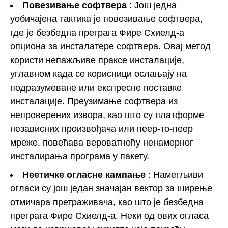
Повезивање софтвера
: Још једна
уобичајена тактика је повезивање софтвера,
где је безбедна претрага Фире Схиелд-а
опциона за инсталатере софтвера. Овај метод
користи непажљиве праксе инсталације,
углавном када се корисници ослањају на
подразумеване или експресне поставке
инсталације. Преузимање софтвера из
непроверених извора, као што су платформе
независних произвођача или пеер-то-пеер
мреже, повећава вероватноћу ненамерног
инсталирања програма у пакету.
Неетичке огласне кампање
: Наметљиви
огласи су још један значајан вектор за ширење
отмичара претраживача, као што је безбедна
претрага Фире Схиелд-а. Неки од ових огласа