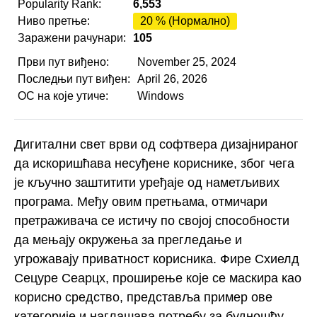
Popularity Rank:
6,553
Ниво претње:
20 % (Нормално)
Заражени рачунари:
105
Први пут виђено:
November 25, 2024
Последњи пут виђен:
April 26, 2026
ОС на које утиче:
Windows
Дигитални свет врви од софтвера дизајнираног
да искоришћава несуђене кориснике, због чега
је кључно заштитити уређаје од наметљивих
програма. Међу овим претњама, отмичари
претраживача се истичу по својој способности
да мењају окружења за прегледање и
угрожавају приватност корисника. Фире Схиелд
Сецуре Сеарцх, проширење које се маскира као
корисно средство, представља пример ове
категорије и наглашава потребу за будношћу.