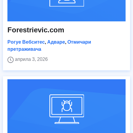
Forestrievic.com
Рогуе Вебситес
,
Адваре
,
Отмичари
претраживача
априла 3, 2026