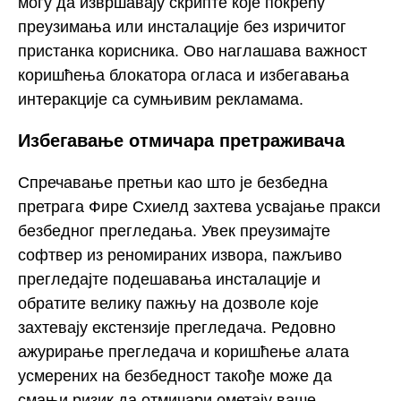
могу да извршавају скрипте које покрећу
преузимања или инсталације без изричитог
пристанка корисника. Ово наглашава важност
коришћења блокатора огласа и избегавања
интеракције са сумњивим рекламама.
Избегавање отмичара претраживача
Спречавање претњи као што је безбедна
претрага Фире Схиелд захтева усвајање пракси
безбедног прегледања. Увек преузимајте
софтвер из реномираних извора, пажљиво
прегледајте подешавања инсталације и
обратите велику пажњу на дозволе које
захтевају екстензије прегледача. Редовно
ажурирање прегледача и коришћење алата
усмерених на безбедност такође може да
смањи ризик да отмичари ометају ваше