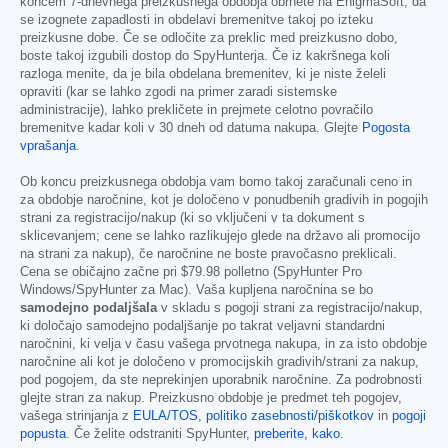
koncem 7-dnevnega preizkusnega obdobja obrnete na EnigmaSoft, da
se izognete zapadlosti in obdelavi bremenitve takoj po izteku
preizkusne dobe. Če se odločite za preklic med preizkusno dobo,
boste takoj izgubili dostop do SpyHunterja. Če iz kakršnega koli
razloga menite, da je bila obdelana bremenitev, ki je niste želeli
opraviti (kar se lahko zgodi na primer zaradi sistemske
administracije), lahko prekličete in prejmete celotno povračilo
bremenitve kadar koli v 30 dneh od datuma nakupa. Glejte
Pogosta
vprašanja
.
Ob koncu preizkusnega obdobja vam bomo takoj zaračunali ceno in
za obdobje naročnine, kot je določeno v ponudbenih gradivih in pogojih
strani za registracijo/nakup (ki so vključeni v ta dokument s
sklicevanjem; cene se lahko razlikujejo glede na državo ali promocijo
na strani za nakup), če naročnine ne boste pravočasno preklicali.
Cena se običajno začne pri
$79.98
polletno (SpyHunter Pro
Windows/SpyHunter za Mac). Vaša kupljena naročnina se bo
samodejno podaljšala
v skladu s pogoji strani za registracijo/nakup,
ki določajo samodejno podaljšanje po takrat veljavni standardni
naročnini, ki velja v času vašega prvotnega nakupa, in za isto obdobje
naročnine ali kot je določeno v promocijskih gradivih/strani za nakup,
pod pogojem, da ste neprekinjen uporabnik naročnine. Za podrobnosti
glejte stran za nakup. Preizkusno obdobje je predmet teh pogojev,
vašega strinjanja z
EULA/TOS
,
politiko zasebnosti/piškotkov
in
pogoji
popusta
. Če želite odstraniti SpyHunter,
preberite, kako
.