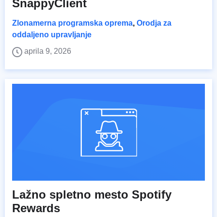
SnappyClient
Zlonamerna programska oprema
,
Orodja za
oddaljeno upravljanje
aprila 9, 2026
Lažno spletno mesto Spotify
Rewards