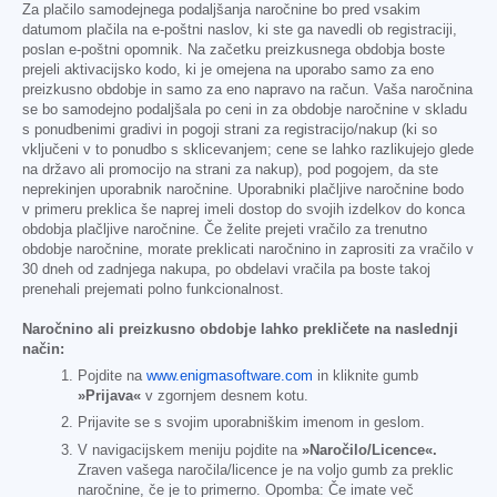
Za plačilo samodejnega podaljšanja naročnine bo pred vsakim
datumom plačila na e-poštni naslov, ki ste ga navedli ob registraciji,
poslan e-poštni opomnik. Na začetku preizkusnega obdobja boste
prejeli aktivacijsko kodo, ki je omejena na uporabo samo za eno
preizkusno obdobje in samo za eno napravo na račun. Vaša naročnina
se bo samodejno podaljšala po ceni in za obdobje naročnine v skladu
s ponudbenimi gradivi in pogoji strani za registracijo/nakup (ki so
vključeni v to ponudbo s sklicevanjem; cene se lahko razlikujejo glede
na državo ali promocijo na strani za nakup), pod pogojem, da ste
neprekinjen uporabnik naročnine. Uporabniki plačljive naročnine bodo
v primeru preklica še naprej imeli dostop do svojih izdelkov do konca
obdobja plačljive naročnine. Če želite prejeti vračilo za trenutno
obdobje naročnine, morate preklicati naročnino in zaprositi za vračilo v
30 dneh od zadnjega nakupa, po obdelavi vračila pa boste takoj
prenehali prejemati polno funkcionalnost.
Naročnino ali preizkusno obdobje lahko prekličete na naslednji
način:
Pojdite na
www.enigmasoftware.com
in kliknite gumb
»Prijava«
v zgornjem desnem kotu.
Prijavite se s svojim uporabniškim imenom in geslom.
V navigacijskem meniju pojdite na
»Naročilo/Licence«.
Zraven vašega naročila/licence je na voljo gumb za preklic
naročnine, če je to primerno. Opomba: Če imate več