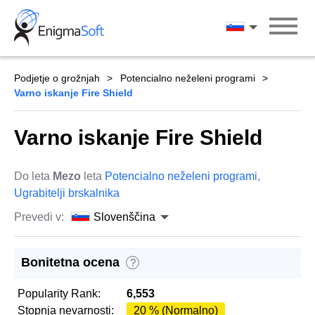
Skip
to
Slovenščina
content
Podjetje o grožnjah
Potencialno neželeni programi
Varno iskanje Fire Shield
Varno iskanje Fire Shield
Do leta
Mezo
leta
Potencialno neželeni programi
,
Ugrabitelji brskalnika
Prevedi v:
Slovenščina
Bonitetna ocena
?
Popularity Rank:
6,553
Stopnja nevarnosti:
20 % (Normalno)