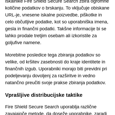
iskalnike Fire Shield Secure Search zbira ogromne
količine podatkov o brskanju. To vključuje obiskane
URL-je, vnesene iskalne poizvedbe, piškotke in
celo občutljive podatke, kot so uporabniška imena,
gesla in finančni podatki. Takšne informacije bi se
lahko prodale tretjim osebam ali izkoristile za
goljufive namene.
Morebitne posledice tega zbiranja podatkov so
velike, od kršitev zasebnosti do kraje identitete in
finančnih izgub. Uporabniki morajo biti previdni pri
podeljevanju dovoljenj za razširitve in vedno
natančno preučiti svoje prakse zbiranja podatkov.
Vprašljive distribucijske taktike
Fire Shield Secure Search uporablja različne
zavajajoče metode, da doseže uporabnike, zaradi