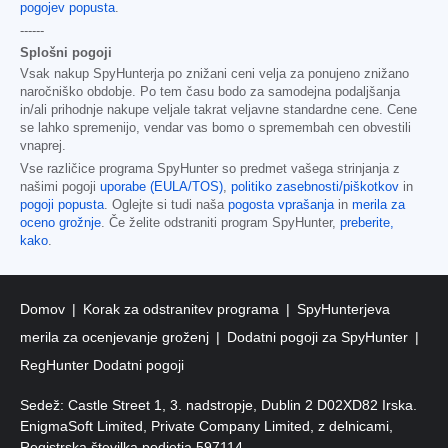
pogojev popusta
.
------
Splošni pogoji
Vsak nakup SpyHunterja po znižani ceni velja za ponujeno znižano
naročniško obdobje. Po tem času bodo za samodejna podaljšanja
in/ali prihodnje nakupe veljale takrat veljavne standardne cene. Cene
se lahko spremenijo, vendar vas bomo o spremembah cen obvestili
vnaprej.
Vse različice programa SpyHunter so predmet vašega strinjanja z
našimi pogoji
uporabe (EULA/TOS)
,
politiko zasebnosti/piškotkov
in
pogoji popusta
. Oglejte si tudi naša
pogosta vprašanja
in
merila za
oceno grožnje
. Če želite odstraniti program SpyHunter,
preberite,
kako
.
Domov
Korak za odstranitev programa
SpyHunterjeva
merila za ocenjevanje groženj
Dodatni pogoji za SpyHunter
RegHunter Dodatni pogoji
Sedež: Castle Street 1, 3. nadstropje, Dublin 2 D02XD82 Irska.
EnigmaSoft Limited, Private Company Limited, z delnicami,
Registrska številka podjetja 597114.