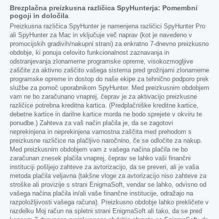
Brezplačna preizkusna različica SpyHunterja: Pomembni
pogoji in določila
Preizkusna različica SpyHunter je namenjena različici SpyHunter Pro
ali SpyHunter za Mac in vključuje več naprav (kot je navedeno v
promocijskih gradivih/nakupni strani) za enkratno 7-dnevno preizkusno
obdobje, ki ponuja celovito funkcionalnost zaznavanja in
odstranjevanja zlonamerne programske opreme, visokozmogljive
zaščite za aktivno zaščito vašega sistema pred grožnjami zlonamerne
programske opreme in dostop do naše ekipe za tehnično podporo prek
službe za pomoč uporabnikom SpyHunter. Med preizkusnim obdobjem
vam ne bo zaračunano vnaprej, čeprav je za aktivacijo preizkusne
različice potrebna kreditna kartica. (Predplačniške kreditne kartice,
debetne kartice in darilne kartice morda ne bodo sprejete v okviru te
ponudbe.) Zahteva za vaš način plačila je, da se zagotovi
neprekinjena in neprekinjena varnostna zaščita med prehodom s
preizkusne različice na plačljivo naročnino, če se odločite za nakup.
Med preizkusnim obdobjem vam z vašega načina plačila ne bo
zaračunan znesek plačila vnaprej, čeprav se lahko vaši finančni
instituciji pošljejo zahteve za avtorizacijo, da se preveri, ali je vaša
metoda plačila veljavna (takšne vloge za avtorizacijo niso zahteve za
stroške ali provizije s strani EnigmaSoft, vendar se lahko, odvisno od
vašega načina plačila in/ali vaše finančne institucije, odražajo na
razpoložljivosti vašega računa). Preizkusno obdobje lahko prekličete v
razdelku Moj račun na spletni strani EnigmaSoft ali tako, da se pred