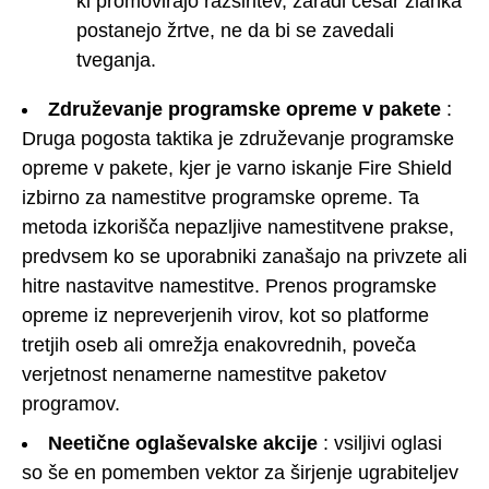
ki promovirajo razširitev, zaradi česar zlahka
postanejo žrtve, ne da bi se zavedali
tveganja.
Združevanje programske opreme v pakete
:
Druga pogosta taktika je združevanje programske
opreme v pakete, kjer je varno iskanje Fire Shield
izbirno za namestitve programske opreme. Ta
metoda izkorišča nepazljive namestitvene prakse,
predvsem ko se uporabniki zanašajo na privzete ali
hitre nastavitve namestitve. Prenos programske
opreme iz nepreverjenih virov, kot so platforme
tretjih oseb ali omrežja enakovrednih, poveča
verjetnost nenamerne namestitve paketov
programov.
Neetične oglaševalske akcije
: vsiljivi oglasi
so še en pomemben vektor za širjenje ugrabiteljev