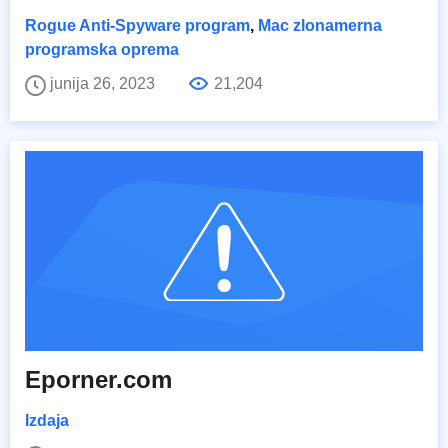
Rogue Anti-Spyware program
,
Mac zlonamerna
programska oprema
junija 26, 2023
21,204
Eporner.com
Izdaja