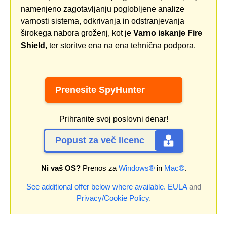
namenjeno zagotavljanju poglobljene analize
varnosti sistema, odkrivanja in odstranjevanja
širokega nabora groženj, kot je
Varno iskanje Fire
Shield
, ter storitve ena na ena tehnična podpora.
Prenesite SpyHunter
Prihranite svoj poslovni denar!
Popust za več licenc
Ni vaš OS?
Prenos za
Windows®
in
Mac®
.
See additional offer below where available.
EULA
and
Privacy/Cookie Policy
.