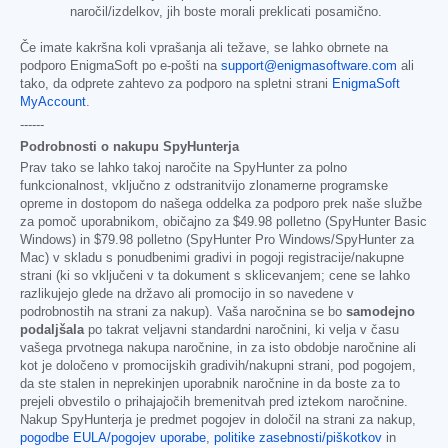
naročil/izdelkov, jih boste morali preklicati posamično.
Če imate kakršna koli vprašanja ali težave, se lahko obrnete na
podporo EnigmaSoft po e-pošti na
support@enigmasoftware.com
ali
tako, da odprete zahtevo za podporo na spletni strani
EnigmaSoft
MyAccount
.
------
Podrobnosti o nakupu SpyHunterja
Prav tako se lahko takoj naročite na SpyHunter za polno
funkcionalnost, vključno z odstranitvijo zlonamerne programske
opreme in dostopom do našega oddelka za podporo prek naše službe
za pomoč uporabnikom, običajno za
$49.98
polletno (SpyHunter Basic
Windows) in
$79.98
polletno (SpyHunter Pro Windows/SpyHunter za
Mac) v skladu s ponudbenimi gradivi in pogoji registracije/nakupne
strani (ki so vključeni v ta dokument s sklicevanjem; cene se lahko
razlikujejo glede na državo ali promocijo in so navedene v
podrobnostih na strani za nakup). Vaša naročnina se bo
samodejno
podaljšala
po takrat veljavni standardni naročnini, ki velja v času
vašega prvotnega nakupa naročnine, in za isto obdobje naročnine ali
kot je določeno v promocijskih gradivih/nakupni strani, pod pogojem,
da ste stalen in neprekinjen uporabnik naročnine in da boste za to
prejeli obvestilo o prihajajočih bremenitvah pred iztekom naročnine.
Nakup SpyHunterja je predmet pogojev in določil na strani za nakup,
pogodbe EULA/pogojev uporabe
,
politike zasebnosti/piškotkov
in