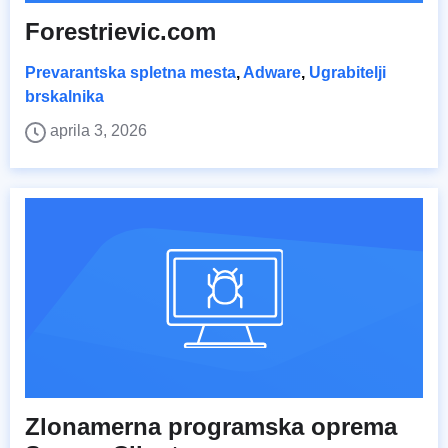
Forestrievic.com
Prevarantska spletna mesta
,
Adware
,
Ugrabitelji
brskalnika
aprila 3, 2026
Zlonamerna programska oprema