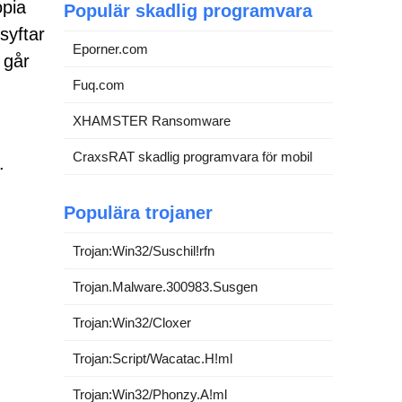
opia
Populär skadlig programvara
syftar
Eporner.com
 går
Fuq.com
XHAMSTER Ransomware
CraxsRAT skadlig programvara för mobil
.
Populära trojaner
Trojan:Win32/Suschil!rfn
Trojan.Malware.300983.Susgen
Trojan:Win32/Cloxer
Trojan:Script/Wacatac.H!ml
Trojan:Win32/Phonzy.A!ml