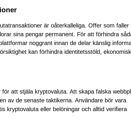
tioner
utatransaktioner är oåterkalleliga. Offer som faller 
örlorar sina pengar permanent. För att förhindra så
lattformar noggrant innan de delar känslig informa
örsiktighet kan förhindra identitetsstöld, ekonomis
ör att stjäla kryptovaluta. Att skapa falska webbp
r en av de senaste taktikerna. Användare bör vara
 kryptovaluta eller belöningar och alltid verifiera