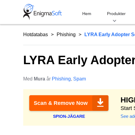
Skip
to
Hem
Produkter
content
Hotdatabas
Phishing
LYRA Early Adopter 
LYRA Early Adopte
Med
Mura
år
Phishing
,
Spam
HI
Scan & Remove Now
Start
See add
SPION-JÄGARE