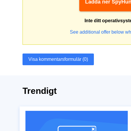
Ladda ner SpyHun
Inte ditt operativsys
See additional offer below wh
Visa kommentarsformulär (0)
Trendigt