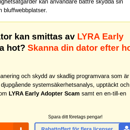
tighetsåtgärder kan användare bättre skydda sin
n bluffwebbplatser.
ator kan smittas av
LYRA Early
a hot?
Skanna din dator efter h
r sanering och skydd av skadlig programvara som är
d djupgående systemsäkerhetsanalys, upptäckt och
 som
LYRA Early Adopter Scam
samt en en-till-en
Spara ditt företags pengar!
Rabattoffert för flera licenser