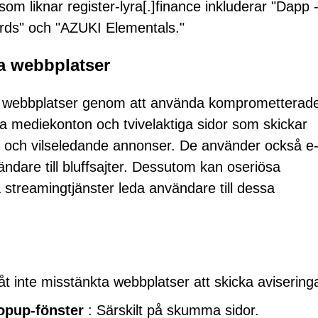
m liknar register-lyra[.]finance inkluderar "Dapp 
ards" och "AZUKI Elementals."
a webbplatser
a webbplatser genom att använda komprometterad
ala mediekonton och tvivelaktiga sidor som skickar
 och vilseledande annonser. De använder också e-
ndare till bluffsajter. Dessutom kan oseriösa
a streamingtjänster leda användare till dessa
låt inte misstänkta webbplatser att skicka avisering
popup-fönster
: Särskilt på skumma sidor.