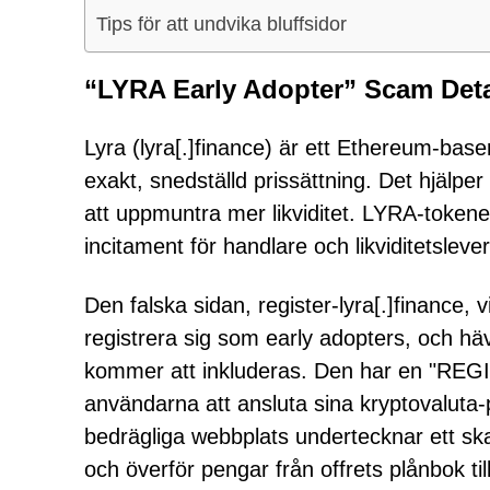
Tips för att undvika bluffsidor
“LYRA Early Adopter” Scam Deta
Lyra (lyra[.]finance) är ett Ethereum-bas
exakt, snedställd prissättning. Det hjälper t
att uppmuntra mer likviditet. LYRA-tokene
incitament för handlare och likviditetsleve
Den falska sidan, register-lyra[.]finance
registrera sig som early adopters, och hä
kommer att inkluderas. Den har en "REG
användarna att ansluta sina kryptovaluta
bedrägliga webbplats undertecknar ett ska
och överför pengar från offrets plånbok ti