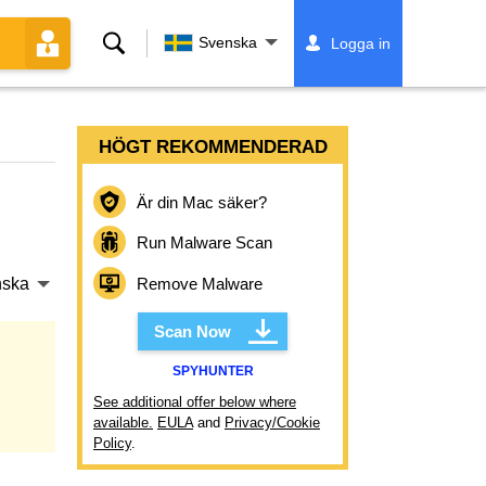
Sök
Svenska
Logga in
HÖGT REKOMMENDERAD
Är din Mac säker?
Run Malware Scan
Remove Malware
nska
Scan Now
SPYHUNTER
See additional offer below where
available.
EULA
and
Privacy/Cookie
Policy
.