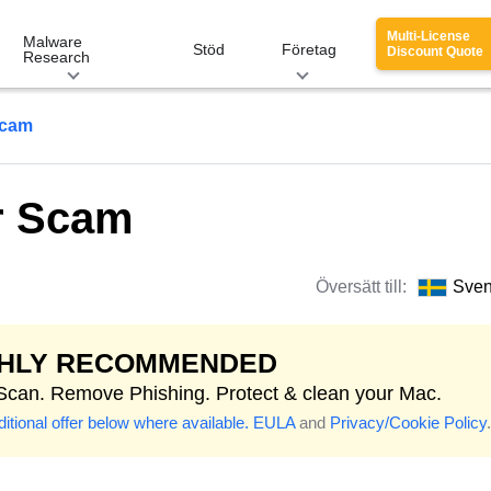
Multi-License
Malware
Stöd
Företag
Discount Quote
Research
Scam
r Scam
Översätt till:
Sve
GHLY RECOMMENDED
 Scan. Remove Phishing. Protect & clean your Mac.
itional offer below where available.
EULA
and
Privacy/Cookie Policy
.