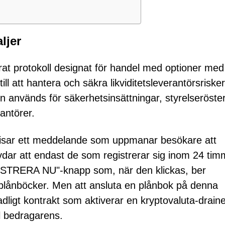
ljer
erat protokoll designat för handel med optioner med
ill att hantera och säkra likviditetsleverantörsrisker
n används för säkerhetsinsättningar, styrelseröste
rantörer.
, visar ett meddelande som uppmanar besökare att
vdar att endast de som registrerar sig inom 24 tim
ISTRERA NU"-knapp som, när den klickas, ber
-plånböcker. Men att ansluta en plånbok på denna
dligt kontrakt som aktiverar en kryptovaluta-draine
ll bedragarens.