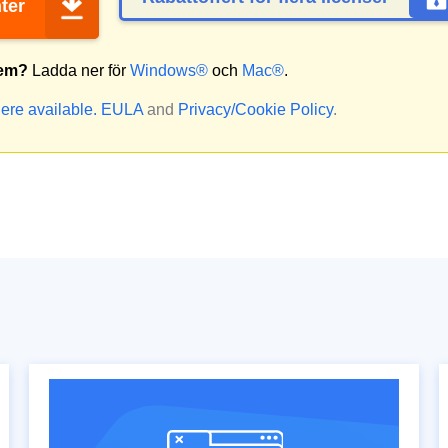
ter
tem?
Ladda ner för
Windows®
och
Mac®
.
ere available.
EULA
and
Privacy/Cookie Policy
.