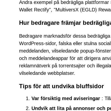
Andra exempel på bedrägliga plattformar so
Wallet Rectify", "MultiversX (EGLD) Rew
Hur bedragare främjar bedräglig
Bedragare marknadsför dessa bedräglig
WordPress-sidor, falska eller stulna soci
meddelanden, vilseledande popup-fönster
och meddelandeappar för att dirigera anvä
reklamnätverk på torrentsajter och illegal
vilseledande webbplatser.
Tips för att undvika bluffsidor
Var försiktig med aviseringar
: Til
Undvik att lita på annonser och 