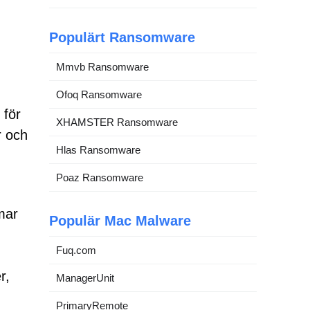
Populärt Ransomware
Mmvb Ransomware
Ofoq Ransomware
 för
XHAMSTER Ransomware
r och
Hlas Ransomware
Poaz Ransomware
mar
Populär Mac Malware
Fuq.com
r,
ManagerUnit
PrimaryRemote