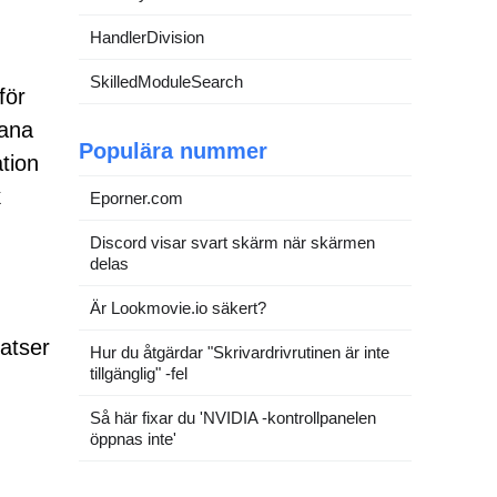
HandlerDivision
SkilledModuleSearch
för
dana
Populära nummer
tion
k
Eporner.com
Discord visar svart skärm när skärmen
delas
Är Lookmovie.io säkert?
latser
Hur du åtgärdar "Skrivardrivrutinen är inte
tillgänglig" -fel
Så här fixar du 'NVIDIA -kontrollpanelen
öppnas inte'