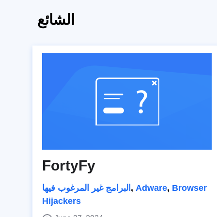
الشائع
FortyFy
Browser
,
Adware
,
البرامج غير المرغوب فيها
Hijackers