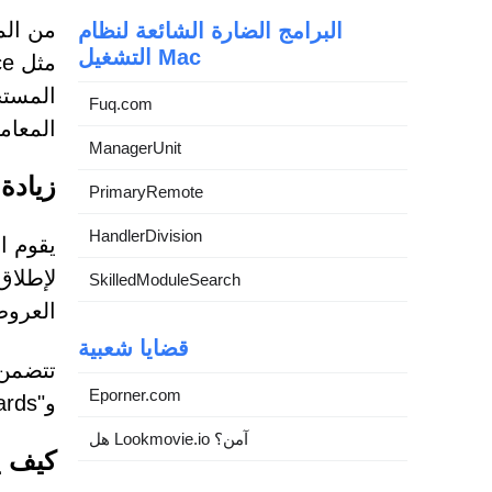
من الم
البرامج الضارة الشائعة لنظام
التشغيل Mac
المستخ
Fuq.com
المعام
ManagerUnit
زيادة
PrimaryRemote
HandlerDivision
يقوم ا
لإطلاق
SkilledModuleSearch
العروض
قضايا شعبية
Eporner.com
و"MultiversX (EGLD) Rewards" و"AZUKI Elementals".
هل Lookmovie.io آمن؟
كيف يق