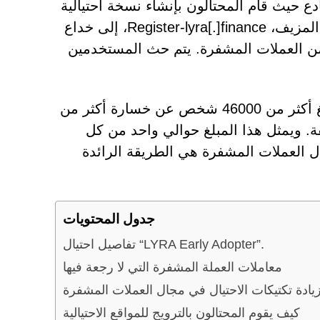
لـ LYRA عبارة عن مخطط خادع حيث قام المحتالون بإنشاء نسخة احتيالية
من موقع LYRA الشرعي (lyra[.]finance). يهدف هذا الموقع المزيف، Register-lyra[.]finance، إلى خداع
 من العملات المشفرة. يتم حث المستخدمين
وفقًا للجنة التجارة الفيدرالية (FTC)، منذ بداية عام 2021، أبلغ أكثر من 46000 شخص عن خسارة أكثر من
ة. ويمثل هذا المبلغ حوالي واحد من كل
ال العملات المشفرة هي الطريقة الرائدة
جدول المحتويات
تفاصيل احتيال “LYRA Early Adopter”.
معاملات العملة المشفرة التي لا رجعة فيها
يادة تكتيكات الاحتيال في مجال العملات المشفرة
كيف يقوم المحتالون بالترويج للمواقع الاحتيالية