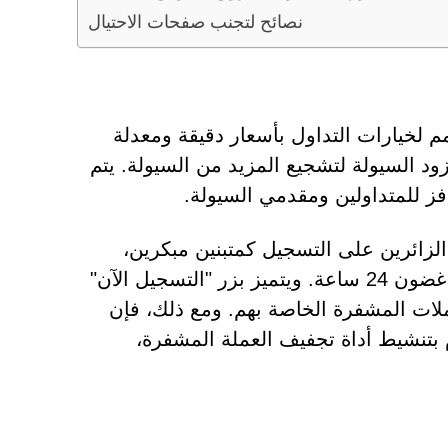
نصائح لتجنب صفحات الاحتيال
Lyra (lyra) هو بروتوكول قائم على Ethereum مصمم لخيارات التداول بأسعار دقيقة ومعدلة
 السيولة لتشجيع المزيد من السيولة. يتم
Register-lyra[.]fin، رسالة تحث الزائرين على التسجيل كمتبنين مبكرين،
مدعيًا أنه سيتم تضمين فقط أولئك الذين قاموا بالتسجيل في غضون 24 ساعة. ويتميز بزر "التسجيل الآن"
لات المشفرة الخاصة بهم. ومع ذلك، فإن
م بتنشيط أداة تجفيف العملة المشفرة،