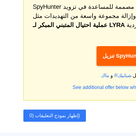
SpyHunter هي أداة قوية لمعالجة البرامج الضارة والحماية مصممة للمساعدة في تزويد
وإزالة مجموعة واسعة من التهديدات مثل
عملية احتيال المتبني المبكر لـ LYRA
ل SpyHunter
ل
شبابيك®
و
See additional offer below wh
إظهار نموذج التعليقات (0)