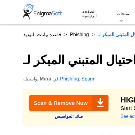
Skip
الصفحة
to
منتجات
الرئيسية
content
Phishing
قاعدة بيانات التهديد
Spam
,
Phishing
في
Mura
بواسطة
HI
Scan & Remove Now
Start
See add
صائد الجواسيس