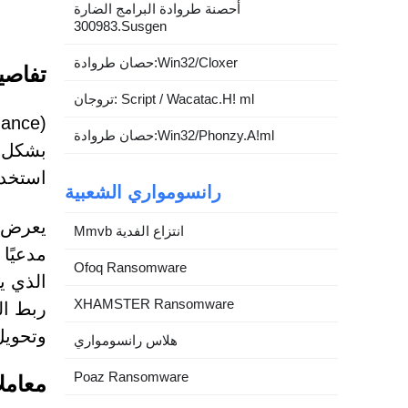
أحصنة طروادة البرامج الضارة
300983.Susgen
حصان طروادة:Win32/Cloxer
تفاصيل احتيا
تروجان: Script / Wacatac.H! ml
حصان طروادة:Win32/Phonzy.A!ml
بشكل ا
استخدام رمز LYRA للودائع الأمنية، وأصو
رانسومواري الشعبية
Mmvb انتزاع الفدية
Ofoq Ransomware
الذي ي
XHAMSTER Ransomware
ربط ال
وتحويل
هلاس رانسومواري
Poaz Ransomware
معامل