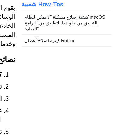
شعبية How-Tos
الوسائ
كيفية إصلاح مشكلة "لا يمكن لنظام macOS
التحقق من خلو هذا التطبيق من البرامج
الخادع
الضارة"
المستخ
كيفية إصلاح أعطال Roblox
وخدمات
نصائح
ك
ت
ا
ع
ا
ت