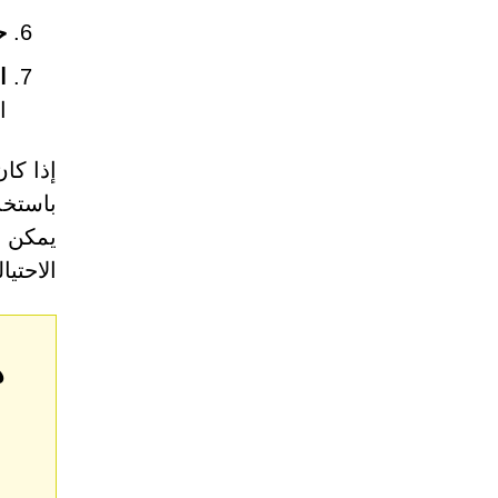
ح
ا
ا
إذا كا
باستخدا
يمكن ل
الاحتيال
ه