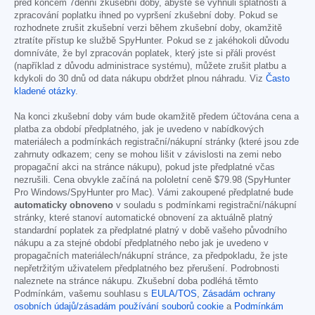
před koncem 7denní zkušební doby, abyste se vyhnuli splatnosti a
zpracování poplatku ihned po vypršení zkušební doby. Pokud se
rozhodnete zrušit zkušební verzi během zkušební doby, okamžitě
ztratíte přístup ke službě SpyHunter. Pokud se z jakéhokoli důvodu
domníváte, že byl zpracován poplatek, který jste si přáli provést
(například z důvodu administrace systému), můžete zrušit platbu a
kdykoli do 30 dnů od data nákupu obdržet plnou náhradu. Viz
Často
kladené otázky
.
Na konci zkušební doby vám bude okamžitě předem účtována cena a
platba za období předplatného, jak je uvedeno v nabídkových
materiálech a podmínkách registrační/nákupní stránky (které jsou zde
zahrnuty odkazem; ceny se mohou lišit v závislosti na zemi nebo
propagační akci na stránce nákupu), pokud jste předplatné včas
nezrušili. Cena obvykle začíná na pololetní ceně
$79.98
(SpyHunter
Pro Windows/SpyHunter pro Mac). Vámi zakoupené předplatné bude
automaticky obnoveno
v souladu s podmínkami registrační/nákupní
stránky, které stanoví automatické obnovení za aktuálně platný
standardní poplatek za předplatné platný v době vašeho původního
nákupu a za stejné období předplatného nebo jak je uvedeno v
propagačních materiálech/nákupní stránce, za předpokladu, že jste
nepřetržitým uživatelem předplatného bez přerušení. Podrobnosti
naleznete na stránce nákupu. Zkušební doba podléhá těmto
Podmínkám, vašemu souhlasu s
EULA/TOS
,
Zásadám ochrany
osobních údajů/zásadám používání souborů cookie
a
Podmínkám