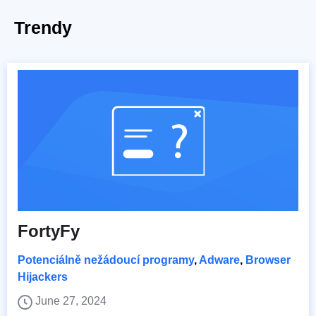
Trendy
FortyFy
Potenciálně nežádoucí programy
,
Adware
,
Browser
Hijackers
June 27, 2024