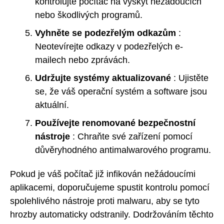
kontrolujte počítač na výskyt nežádoucích
nebo škodlivých programů.
Vyhněte se podezřelým odkazům
:
Neotevírejte odkazy v podezřelých e-
mailech nebo zprávách.
Udržujte systémy aktualizované
: Ujistěte
se, že váš operační systém a software jsou
aktuální.
Používejte renomované bezpečnostní
nástroje
: Chraňte své zařízení pomocí
důvěryhodného antimalwarového programu.
Pokud je váš počítač již infikován nežádoucími
aplikacemi, doporučujeme spustit kontrolu pomocí
spolehlivého nástroje proti malwaru, aby se tyto
hrozby automaticky odstranily. Dodržováním těchto