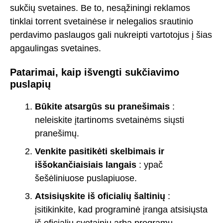
sukčių svetaines. Be to, nesąžiningi reklamos
tinklai torrent svetainėse ir nelegalios srautinio
perdavimo paslaugos gali nukreipti vartotojus į šias
apgaulingas svetaines.
Patarimai, kaip išvengti sukčiavimo
puslapių
Būkite atsargūs su pranešimais
:
neleiskite įtartinoms svetainėms siųsti
pranešimų.
Venkite pasitikėti skelbimais ir
iššokančiaisiais langais
: ypač
šešėliniuose puslapiuose.
Atsisiųskite iš oficialių šaltinių
:
įsitikinkite, kad programinė įranga atsisiųsta
iš oficialių svetainių arba programų