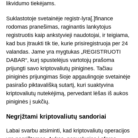
likvidumo tiekėjams.
Suklastotoje svetainėje registr-lyra[.]finance
rodomas pranešimas, raginantis lankytojus
registruotis kaip ankstyvieji naudotojai, ir teigiama,
kad bus įtraukti tik tie, kurie prisiregistruoja per 24
valandas. Jame yra mygtukas „REGISTRUOTI
DABAR“, kurį spustelėjus vartotojų prašoma
prijungti savo kriptovaliutų pinigines. Tačiau
piniginės prijungimas šioje apgaulingoje svetainėje
pasirašo piktavališką sutartį, kuri suaktyvina
kriptovaliutų nutekėjimą, pervedant lėšas iš aukos
piniginės į sukčių.
Negrįžtami kriptovaliutų sandoriai
Labai svarbu atsiminti, kad kriptovaliutų operacijos