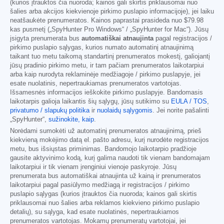
(kurios įtrauktos čia nuoroda; kainos gali skirtis priklausomai nuo
šalies arba akcijos kiekvienoje pirkimo puslapio informacijoje), jei laiku
neatšaukėte prenumeratos. Kainos paprastai prasideda nuo
$79.98
kas pusmetį („SpyHunter Pro Windows“ / „SpyHunter for Mac“). Jūsų
įsigyta prenumerata bus
automatiškai atnaujinta
pagal registracijos /
pirkimo puslapio sąlygas, kurios numato automatinį atnaujinimą
taikant tuo metu taikomą standartinį prenumeratos mokestį, galiojantį
jūsų pradinio pirkimo metu, ir tam pačiam prenumeratos laikotarpiui
arba kaip nurodyta reklaminėje medžiagoje / pirkimo puslapyje, jei
esate nuolatinis, nepertraukiamas prenumeratos vartotojas.
Išsamesnės informacijos ieškokite pirkimo puslapyje. Bandomasis
laikotarpis galioja laikantis šių sąlygų, jūsų sutikimo su
EULA / TOS
,
privatumo / slapukų politika
ir
nuolaidų sąlygomis
. Jei norite pašalinti
„SpyHunter“,
sužinokite, kaip
.
Norėdami sumokėti už automatinį prenumeratos atnaujinimą, prieš
kiekvieną mokėjimo datą el. pašto adresu, kurį nurodėte registracijos
metu, bus išsiųstas priminimas. Bandomojo laikotarpio pradžioje
gausite aktyvinimo kodą, kurį galima naudoti tik vienam bandomajam
laikotarpiui ir tik vienam įrenginiui vienoje paskyroje. Jūsų
prenumerata bus automatiškai atnaujinta už kainą ir prenumeratos
laikotarpiui pagal pasiūlymo medžiagą ir registracijos / pirkimo
puslapio sąlygas (kurios įtrauktos čia nuoroda; kainos gali skirtis
priklausomai nuo šalies arba reklamos kiekvieno pirkimo puslapio
detalių), su sąlyga, kad esate nuolatinės, nepertraukiamos
prenumeratos vartotojas. Mokamų prenumeratų vartotojai, jei