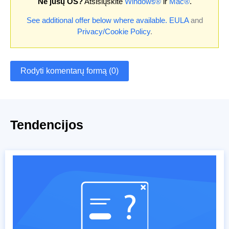
Ne jūsų OS?
Atsisiųskite
Windows®
ir
Mac®
.
See additional offer below where available.
EULA
and
Privacy/Cookie Policy
.
Rodyti komentarų formą (0)
Tendencijos