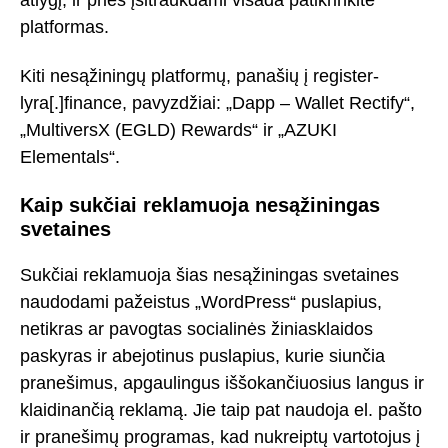
atlygį, ir prieš įsitraukdami visada patikrinkite
platformas.
Kiti nesąžiningų platformų, panašių į register-
lyra[.]finance, pavyzdžiai: „Dapp – Wallet Rectify“,
„MultiversX (EGLD) Rewards“ ir „AZUKI
Elementals“.
Kaip sukčiai reklamuoja nesąžiningas
svetaines
Sukčiai reklamuoja šias nesąžiningas svetaines
naudodami pažeistus „WordPress“ puslapius,
netikras ar pavogtas socialinės žiniasklaidos
paskyras ir abejotinus puslapius, kurie siunčia
pranešimus, apgaulingus iššokančiuosius langus ir
klaidinančią reklamą. Jie taip pat naudoja el. pašto
ir pranešimų programas, kad nukreiptų vartotojus į