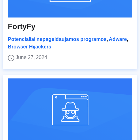
FortyFy
Potencialiai nepageidaujamos programos
,
Adware
,
Browser Hijackers
June 27, 2024