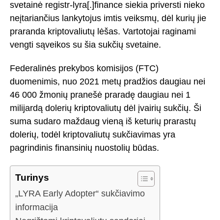
svetainė registr-lyra[.]finance siekia priversti nieko
neįtariančius lankytojus imtis veiksmų, dėl kurių jie
praranda kriptovaliutų lėšas. Vartotojai raginami
vengti sąveikos su šia sukčių svetaine.
Federalinės prekybos komisijos (FTC)
duomenimis, nuo 2021 metų pradžios daugiau nei
46 000 žmonių pranešė praradę daugiau nei 1
milijardą dolerių kriptovaliutų dėl įvairių sukčių. Ši
suma sudaro maždaug vieną iš keturių prarastų
dolerių, todėl kriptovaliutų sukčiavimas yra
pagrindinis finansinių nuostolių būdas.
Turinys
„LYRA Early Adopter“ sukčiavimo
informacija