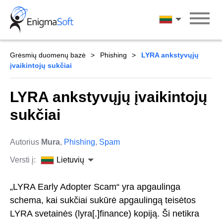
Skip
to
Lietuvių
content
Grėsmių duomenų bazė
Phishing
LYRA ankstyvųjų
įvaikintojų sukčiai
LYRA ankstyvųjų įvaikintojų
sukčiai
Autorius
Mura
,
Phishing
,
Spam
Versti į:
Lietuvių
„LYRA Early Adopter Scam“ yra apgaulinga
schema, kai sukčiai sukūrė apgaulingą teisėtos
LYRA svetainės (lyra[.]finance) kopiją. Ši netikra