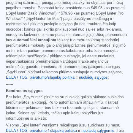
programų šalinimą ir prieigą prie mūsų palaikymo skyriaus per mūsų
pagalbos tarnybą. Paprastai kaina prasideda nuo
$49.98
kas pusmetį
(„SpyHunter Basic Windows“) ir
$79.98
kas pusmetį („SpyHunter Pro
Windows“ / „SpyHunter for Mac“) pagal pasiūlymo medžiagą ir
registracijos / pirkimo puslapio sąlygas (kurios įtrauktos čia kaip
nuorodos; kainos gali skirtis priklausomai nuo šalies arba reklamos,
nurodytos kiekvieno pirkimo puslapio informacijoje). Jūsų prenumerata
bus
automatiškai atnaujinta
taikant tuo metu taikomą standartinį
prenumeratos mokestį, galiojantį jūsų pradinės prenumeratos įsigijimo
metu, ir tam pačiam prenumeratos laikotarpiui arba kaip nurodyta
reklaminėje medžiagoje / pirkimo puslapyje, jei esate nuolatinis,
nepertraukiamas prenumeratos vartotojas ir apie artėjančius
mokesčius gausite pranešimą iki prenumeratos galiojimo pabaigos.
„SpyHunter“ pirkimui taikomos pirkimo puslapyje nurodytos sąlygos,
EULA / TOS
,
privatumo/slapukų politika
ir
nuolaidų sąlygos
.
------
Bendrosios sąlygos
Bet koks „SpyHunter“ pirkimas su nuolaida galioja siūlomą nuolaidos
prenumeratos laikotarpį. Po to automatiniam atnaujinimui ir (arba)
būsimiems pirkimams bus taikoma tuo metu galiojanti standartinė
kaina. Kainos gali keistis, tačiau apie kainų pokyčius jus
informuosime iš anksto.
Visoms „SpyHunter“ versijoms reikalingas jūsų sutikimas su mūsų
EULA / TOS
,
privatumo / slapukų politika
ir
nuolaidų sąlygomis
. Taip