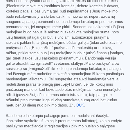
nors norint aktyvuoti bandomąjį laikotarpį reikės kreditinės kortelės.
(Išankstinio mokėjimo kreditinės kortelės, debeto kortelės ir dovanų
kortelės pagal šį pasiūlymą gali būti nepriimamos.) Jūsų mokėjimo
būdo reikalavimas yra skirtas užtikrinti nuolatinę, nepertraukiamą
saugumo apsaugą pereinant nuo bandomojo laikotarpio prie mokamos
prenumeratos, jei nuspręstumėte pirkti. Bandomuoju laikotarpiu iš jūsų
mokėjimo būdo nebus iš anksto nuskaičiuota mokėjimo suma, nors
jūsų finansų įstaigai gali būti siunčiami autorizacijos prašymai,
siekiant patikrinti, ar jūsų mokėjimo būdas galioja (tokie autorizavimo
prašymai nėra „EnigmaSoft“ prašymai dėl mokesčių ar rinkliavų,
tačiau, priklausomai nuo jūsų mokėjimo būdo ir (arba) finansų įstaigos,
gali turėti įtakos jūsų sąskaitos prieinamumui). Bandomąją versiją
galite atšaukti „EnigmaSoft“ svetainės skiltyje „Mano paskyra“ arba
susisiekę su „EnigmaSoft“ iki 7 dienų bandomojo laikotarpio pabaigos,
kad išvengtumėte mokėtino mokesčio apmokėjimo iš karto pasibaigus
bandomajam laikotarpiui. Jei nuspręsite atšaukti bandomąją versiją,
nedelsdami prarasite prieigą prie „SpyHunter“. Jei dėl kokių nors
priežasčių manote, kad buvo apdorotas mokėjimas, kurio nenorėjote
atlikti (pavyzdžiui, dėl sistemos administravimo), taip pat galite
atšaukti prenumeratą ir gauti visą sumokėtą sumą atgal bet kuriuo
metu per 30 dienų nuo pirkimo datos. Žr .
DUK
.
Bandomojo laikotarpio pabaigoje jums bus nedelsiant išrašyta
išankstinė sąskaita už kainą ir prenumeratos laikotarpį, kaip nurodyta
pasiūlymo medžiagoje ir registracijos / pirkimo puslapio sąlygose