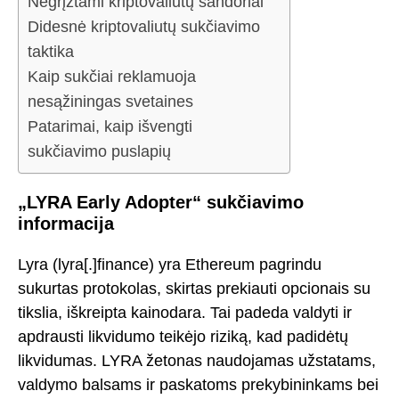
Negrįžtami kriptovaliutų sandoriai
Didesnė kriptovaliutų sukčiavimo
taktika
Kaip sukčiai reklamuoja
nesąžiningas svetaines
Patarimai, kaip išvengti
sukčiavimo puslapių
„LYRA Early Adopter“ sukčiavimo
informacija
Lyra (lyra[.]finance) yra Ethereum pagrindu
sukurtas protokolas, skirtas prekiauti opcionais su
tikslia, iškreipta kainodara. Tai padeda valdyti ir
apdrausti likvidumo teikėjo riziką, kad padidėtų
likvidumas. LYRA žetonas naudojamas užstatams,
valdymo balsams ir paskatoms prekybininkams bei