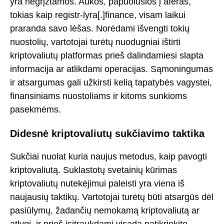
yra negrįžtamos. Aukos, papuolusios į aferas,
tokias kaip registr-lyra[.]finance, visam laikui
praranda savo lėšas. Norėdami išvengti tokių
nuostolių, vartotojai turėtų nuodugniai ištirti
kriptovaliutų platformas prieš dalindamiesi slapta
informacija ar atlikdami operacijas. Sąmoningumas
ir atsargumas gali užkirsti kelią tapatybės vagystei,
finansiniams nuostoliams ir kitoms sunkioms
pasekmėms.
Didesnė kriptovaliutų sukčiavimo taktika
Sukčiai nuolat kuria naujus metodus, kaip pavogti
kriptovaliutą. Suklastotų svetainių kūrimas
kriptovaliutų nutekėjimui paleisti yra viena iš
naujausių taktikų. Vartotojai turėtų būti atsargūs dėl
pasiūlymų, žadančių nemokamą kriptovaliutą ar