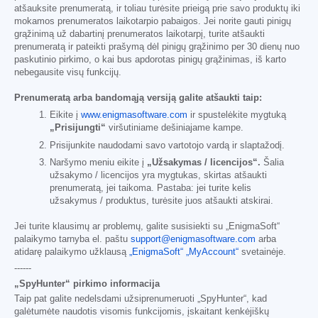
atšauksite prenumeratą, ir toliau turėsite prieigą prie savo produktų iki
mokamos prenumeratos laikotarpio pabaigos. Jei norite gauti pinigų
grąžinimą už dabartinį prenumeratos laikotarpį, turite atšaukti
prenumeratą ir pateikti prašymą dėl pinigų grąžinimo per 30 dienų nuo
paskutinio pirkimo, o kai bus apdorotas pinigų grąžinimas, iš karto
nebegausite visų funkcijų.
Prenumeratą arba bandomąją versiją galite atšaukti taip:
Eikite į
www.enigmasoftware.com
ir spustelėkite mygtuką
„Prisijungti“
viršutiniame dešiniajame kampe.
Prisijunkite naudodami savo vartotojo vardą ir slaptažodį.
Naršymo meniu eikite į
„Užsakymas / licencijos“.
Šalia
užsakymo / licencijos yra mygtukas, skirtas atšaukti
prenumeratą, jei taikoma. Pastaba: jei turite kelis
užsakymus / produktus, turėsite juos atšaukti atskirai.
Jei turite klausimų ar problemų, galite susisiekti su „EnigmaSoft“
palaikymo tarnyba el. paštu
support@enigmasoftware.com
arba
atidarę palaikymo užklausą
„EnigmaSoft“ „MyAccount“
svetainėje.
------
„SpyHunter“ pirkimo informacija
Taip pat galite nedelsdami užsiprenumeruoti „SpyHunter“, kad
galėtumėte naudotis visomis funkcijomis, įskaitant kenkėjiškų