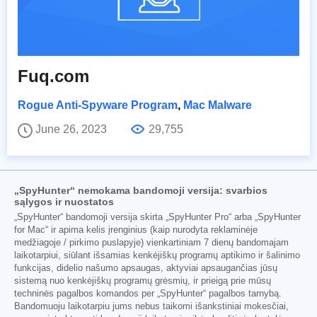
Fuq.com
Rogue Anti-Spyware Program
,
Mac Malware
June 26, 2023
29,755
„SpyHunter“ nemokama bandomoji versija: svarbios
sąlygos ir nuostatos
„SpyHunter“ bandomoji versija skirta „SpyHunter Pro“ arba „SpyHunter
for Mac“ ir apima kelis įrenginius (kaip nurodyta reklaminėje
medžiagoje / pirkimo puslapyje) vienkartiniam 7 dienų bandomajam
laikotarpiui, siūlant išsamias kenkėjiškų programų aptikimo ir šalinimo
funkcijas, didelio našumo apsaugas, aktyviai apsaugančias jūsų
sistemą nuo kenkėjiškų programų grėsmių, ir prieigą prie mūsų
techninės pagalbos komandos per „SpyHunter“ pagalbos tarnybą.
Bandomuoju laikotarpiu jums nebus taikomi išankstiniai mokesčiai,