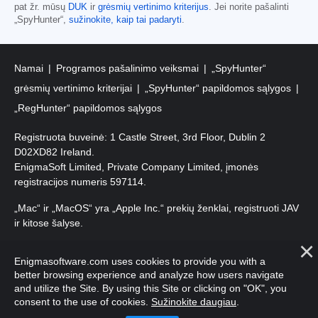
pat žr. mūsų
DUK
ir
grėsmių vertinimo kriterijus
. Jei norite pašalinti
„SpyHunter“,
sužinokite, kaip tai padaryti
.
Namai
Programos pašalinimo veiksmai
„SpyHunter“
grėsmių vertinimo kriterijai
„SpyHunter“ papildomos sąlygos
„RegHunter“ papildomos sąlygos
Registruota buveinė: 1 Castle Street, 3rd Floor, Dublin 2
D02XD82 Ireland.
EnigmaSoft Limited, Private Company Limited, įmonės
registracijos numeris 597114.
„Mac“ ir „MacOS“ yra „Apple Inc.“ prekių ženklai, registruoti JAV
ir kitose šalyse.
Autorių teisės 2016-2026. EnigmaSoft Ltd. Visos teisės
Enigmasoftware.com uses cookies to provide you with a
saugomos.
better browsing experience and analyze how users navigate
and utilize the Site. By using this Site or clicking on "OK", you
consent to the use of cookies.
Sužinokite daugiau
.