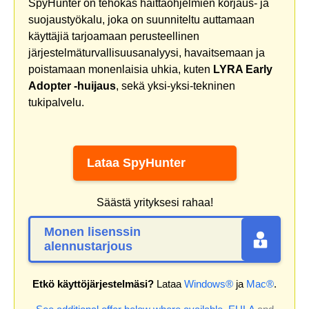
SpyHunter on tehokas haittaohjelmien korjaus- ja
suojaustyökalu, joka on suunniteltu auttamaan
käyttäjiä tarjoamaan perusteellinen
järjestelmäturvallisuusanalyysi, havaitsemaan ja
poistamaan monenlaisia uhkia, kuten
LYRA Early
Adopter -huijaus
, sekä yksi-yksi-tekninen
tukipalvelu.
Lataa SpyHunter
Säästä yrityksesi rahaa!
Monen lisenssin
alennustarjous
Etkö käyttöjärjestelmäsi?
Lataa
Windows®
ja
Mac®
.