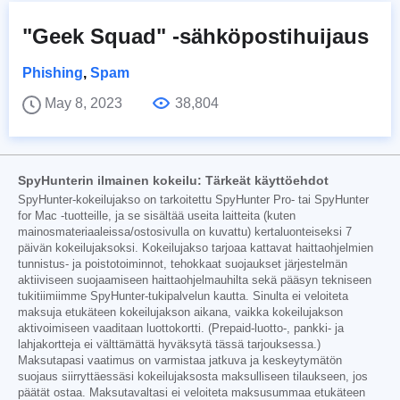
"Geek Squad" -sähköpostihuijaus
Phishing
,
Spam
May 8, 2023
38,804
SpyHunterin ilmainen kokeilu: Tärkeät käyttöehdot
SpyHunter-kokeilujakso on tarkoitettu SpyHunter Pro- tai SpyHunter
for Mac -tuotteille, ja se sisältää useita laitteita (kuten
mainosmateriaaleissa/ostosivulla on kuvattu) kertaluonteiseksi 7
päivän kokeilujaksoksi. Kokeilujakso tarjoaa kattavat haittaohjelmien
tunnistus- ja poistotoiminnot, tehokkaat suojaukset järjestelmän
aktiiviseen suojaamiseen haittaohjelmauhilta sekä pääsyn tekniseen
tukitiimiimme SpyHunter-tukipalvelun kautta. Sinulta ei veloiteta
maksuja etukäteen kokeilujakson aikana, vaikka kokeilujakson
aktivoimiseen vaaditaan luottokortti. (Prepaid-luotto-, pankki- ja
lahjakortteja ei välttämättä hyväksytä tässä tarjouksessa.)
Maksutapasi vaatimus on varmistaa jatkuva ja keskeytymätön
suojaus siirryttäessäsi kokeilujaksosta maksulliseen tilaukseen, jos
päätät ostaa. Maksutavaltasi ei veloiteta maksusummaa etukäteen