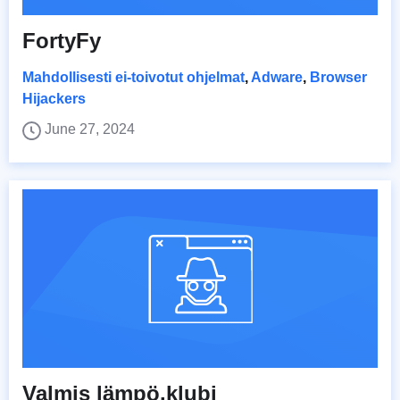
FortyFy
Mahdollisesti ei-toivotut ohjelmat
,
Adware
,
Browser
Hijackers
June 27, 2024
Valmis lämpö.klubi