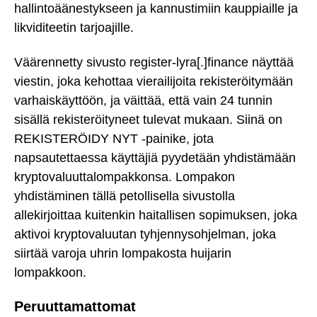
hallintoäänestykseen ja kannustimiin kauppiaille ja
likviditeetin tarjoajille.
Väärennetty sivusto register-lyra[.]finance näyttää
viestin, joka kehottaa vierailijoita rekisteröitymään
varhaiskäyttöön, ja väittää, että vain 24 tunnin
sisällä rekisteröityneet tulevat mukaan. Siinä on
REKISTERÖIDY NYT -painike, jota
napsautettaessa käyttäjiä pyydetään yhdistämään
kryptovaluuttalompakkonsa. Lompakon
yhdistäminen tällä petollisella sivustolla
allekirjoittaa kuitenkin haitallisen sopimuksen, joka
aktivoi kryptovaluutan tyhjennysohjelman, joka
siirtää varoja uhrin lompakosta huijarin
lompakkoon.
Peruuttamattomat