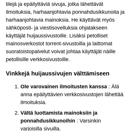
tilejä ja epäilyttäviä sivuja, jotka lähettävät
ilmoituksia, harhaanjohtavia ponnahdusikkunoita ja
harhaanjohtavia mainoksia. He käyttävät myös
sähköposti- ja viestisovelluksia ohjatakseen
käyttäjät huijaussivustoille. Lisäksi petolliset
mainosverkostot torrent-sivustoilla ja laittomat
suoratoistopalvelut voivat johtaa käyttäjät näille
petollisille verkkosivustoille.
Vinkkejä huijaussivujen välttämiseen
Ole varovainen ilmoitusten kanssa
: Älä
anna epäilyttävien verkkosivustojen lähettää
ilmoituksia.
Vältä luottamista mainoksiin ja
ponnahdusikkunoihin
: Varsinkin
varjoisilla sivuilla.