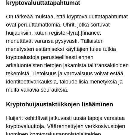
kryptovaluuttatapahtumat
On tärkeää muistaa, että kryptovaluuttatapahtumat
ovat peruuttamattomia. Uhrit, jotka sortuvat
huijauksiin, kuten register-lyra[.]finance,
menettävät varansa pysyvästi. Tällaisten
menetysten estämiseksi käyttäjien tulee tutkia
kryptoalustoja perusteellisesti ennen
arkaluonteisten tietojen jakamista tai transaktioiden
tekemistä. Tietoisuus ja varovaisuus voivat estää
identiteettivarkauksia, taloudellisia menetyksiä ja
muita vakavia seurauksia.
Kryptohuijaustaktiikkojen lisääminen
Huijarit kehittävät jatkuvasti uusia tapoja varastaa
kryptovaluuttoja. Väärennettyjen verkkosivustojen
luominen kryptovaluutanpoistolaitteiden