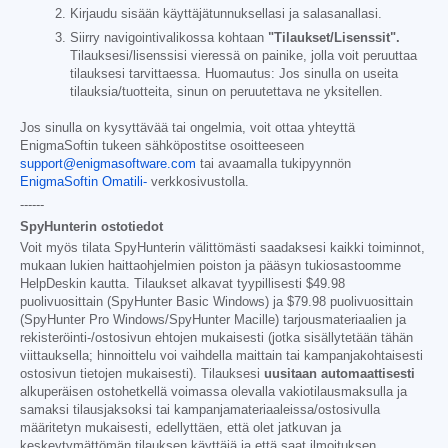
Kirjaudu sisään käyttäjätunnuksellasi ja salasanallasi.
Siirry navigointivalikossa kohtaan
"Tilaukset/Lisenssit".
Tilauksesi/lisenssisi vieressä on painike, jolla voit peruuttaa
tilauksesi tarvittaessa. Huomautus: Jos sinulla on useita
tilauksia/tuotteita, sinun on peruutettava ne yksitellen.
Jos sinulla on kysyttävää tai ongelmia, voit ottaa yhteyttä
EnigmaSoftin tukeen sähköpostitse osoitteeseen
support@enigmasoftware.com
tai avaamalla tukipyynnön
EnigmaSoftin Omatili-
verkkosivustolla.
------
SpyHunterin ostotiedot
Voit myös tilata SpyHunterin välittömästi saadaksesi kaikki toiminnot,
mukaan lukien haittaohjelmien poiston ja pääsyn tukiosastoomme
HelpDeskin kautta. Tilaukset alkavat tyypillisesti
$49.98
puolivuosittain (SpyHunter Basic Windows) ja
$79.98
puolivuosittain
(SpyHunter Pro Windows/SpyHunter Macille) tarjousmateriaalien ja
rekisteröinti-/ostosivun ehtojen mukaisesti (jotka sisällytetään tähän
viittauksella; hinnoittelu voi vaihdella maittain tai kampanjakohtaisesti
ostosivun tietojen mukaisesti). Tilauksesi
uusitaan automaattisesti
alkuperäisen ostohetkellä voimassa olevalla vakiotilausmaksulla ja
samaksi tilausjaksoksi tai kampanjamateriaaleissa/ostosivulla
määritetyn mukaisesti, edellyttäen, että olet jatkuvan ja
keskeytymättömän tilauksen käyttäjä ja että saat ilmoituksen