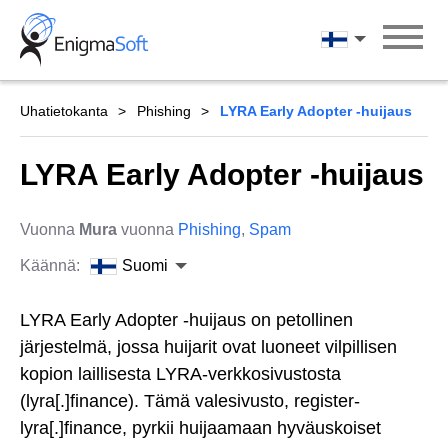
Skip
to
Suomi
content
Uhatietokanta
Phishing
LYRA Early Adopter -huijaus
LYRA Early Adopter -huijaus
Vuonna
Mura
vuonna
Phishing
,
Spam
Käännä:
Suomi
LYRA Early Adopter -huijaus on petollinen
järjestelmä, jossa huijarit ovat luoneet vilpillisen
kopion laillisesta LYRA-verkkosivustosta
(lyra[.]finance). Tämä valesivusto, register-
lyra[.]finance, pyrkii huijaamaan hyväuskoiset