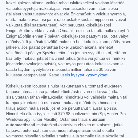
kokeilujakson aikana, vaikka rahoituslaitoksellesi voidaan lähettää
valtuutuspyyntöjä maksutapasi voimassaolon varmistamiseksi
(tällaiset valtuutuspyynnöt eivät ole EnigmaSoftin veloituspyyntöjä,
mutta maksutavastasi ja/tai rahoituslaitoksestasi riippuen ne voivat
vaikuttaa tilisi saatavuuteen). Voit peruuttaa kokeilujaksosi
EnigmaSoftin verkkosivuston Oma tili -osiossa tai ottamalla yhteyttä
EnigmaSoftiin ennen 7 päivän kokeilujakson päättymistä, jotta vältyt
erääntyvältä ja käsiteltävältä maksulta heti kokeilujakson päättymisen
jälkeen. Jos päätät peruuttaa kokeilujakson aikana, menetät
välittömästi pääsyn SpyHunteriin. Jos jostain syystä uskot, että on
käsitelty maksu, jota et halunnut tehdä (mikä voi johtua esimerkiksi
järjestelmänvalvojan syistä), voit myös peruuttaa kokeilujakson ja
saada täyden hyvityksen maksusta milloin tahansa 30 päivän
kuluessa ostopäivästä. Katso
usein kysytyt kysymykset
.
Kokeilujakson lopussa sinulta laskutetaan välittömästi etukäteen
tarjousmateriaaleissa ja rekisteröinti-/ostosivun ehdoissa (jotka
sisällytetään tähän viittauksella; hinnoittelu voi vaihdella maittain tai
kampanjakohtaisesti ostosivun mukaan) määritellyn hinnan ja
tilausjakson mukaisesti, jos et ole peruuttanut tilausta ajoissa.
Hinnoittelu alkaa tyypillisesti
$79.98
puolivuosittain (SpyHunter Pro
Windows/SpyHunter Macille). Ostamasi tilaus
uusitaan
automaattisesti
rekisteröinti-/ostosivun ehtojen mukaisesti, jotka
tarjoavat automaattisen uusimisen alkuperäisen ostohetkellä
voimassa olevalla vakiotilausmaksulla ja samalle tilausjaksolle tai