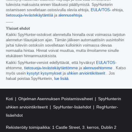
tulevista maksuista ennen tilauksesi päättymistä. SpyHunterin
ostamiseen sovelletaan ostosivulla olevia ehtoja,
EULA/TOS-
ehtoja,
tietosuoja-/evästekäytäntöä
ja
alennusehtoja
.
------
Yleiset ehdot
Kaikki SpyHunter-ostokset alennetulla hinnalla ovat voimassa tarjotun
alennetun tilausjakson ajan. Tämän jälkeen automaattisiin uusintoihin
ja/tai tuleviin ostoksiin sovelletaan kulloinkin voimassa olevaa
normaalia hintaa. Hinnat voivat muuttua, mutta ilmoitamme sinulle
etukäteen hinnanmuutoksista.
Kaikki SpyHunter-versiot edellyttävät, että hyväksyt
EULA/TOS-
ehtomme,
tietosuoja-/evästekäytäntömme
ja
alennusehtomme
. Katso
myös usein
kysytyt kysymykset
ja
uhkien arviointikriteerit
. Jos
haluat poistaa SpyHunterin,
lue lisää
.
Koti
Ohjelman Asennuksen Poistamisvaiheet
SpyHunterin
uhkien arviointikriteerit
SpyHunter-lisäehdot
RegHunter-
lisäehdot
Rekisteröity toimipaikka: 1 Castle Street, 3. kerros, Dublin 2