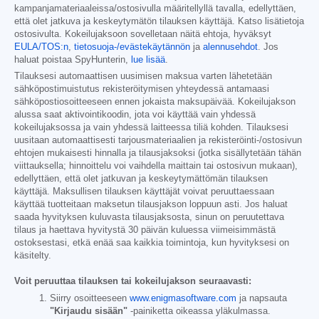
kampanjamateriaaleissa/ostosivulla määritellyllä tavalla, edellyttäen,
että olet jatkuva ja keskeytymätön tilauksen käyttäjä. Katso lisätietoja
ostosivulta. Kokeilujaksoon sovelletaan näitä ehtoja, hyväksyt
EULA/TOS:n
,
tietosuoja-/evästekäytännön
ja
alennusehdot
. Jos
haluat poistaa SpyHunterin,
lue lisää
.
Tilauksesi automaattisen uusimisen maksua varten lähetetään
sähköpostimuistutus rekisteröitymisen yhteydessä antamaasi
sähköpostiosoitteeseen ennen jokaista maksupäivää. Kokeilujakson
alussa saat aktivointikoodin, jota voi käyttää vain yhdessä
kokeilujaksossa ja vain yhdessä laitteessa tiliä kohden. Tilauksesi
uusitaan automaattisesti tarjousmateriaalien ja rekisteröinti-/ostosivun
ehtojen mukaisesti hinnalla ja tilausjaksoksi (jotka sisällytetään tähän
viittauksella; hinnoittelu voi vaihdella maittain tai ostosivun mukaan),
edellyttäen, että olet jatkuvan ja keskeytymättömän tilauksen
käyttäjä. Maksullisen tilauksen käyttäjät voivat peruuttaessaan
käyttää tuotteitaan maksetun tilausjakson loppuun asti. Jos haluat
saada hyvityksen kuluvasta tilausjaksosta, sinun on peruutettava
tilaus ja haettava hyvitystä 30 päivän kuluessa viimeisimmästä
ostoksestasi, etkä enää saa kaikkia toimintoja, kun hyvityksesi on
käsitelty.
Voit peruuttaa tilauksen tai kokeilujakson seuraavasti:
Siirry osoitteeseen
www.enigmasoftware.com
ja napsauta
"Kirjaudu sisään"
-painiketta oikeassa yläkulmassa.