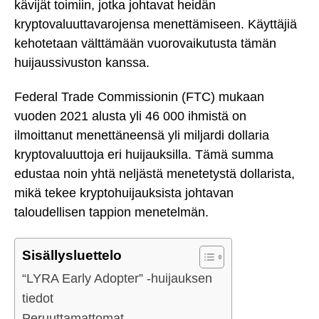
kävijät toimiin, jotka johtavat heidän
kryptovaluuttavarojensa menettämiseen. Käyttäjiä
kehotetaan välttämään vuorovaikutusta tämän
huijaussivuston kanssa.
Federal Trade Commissionin (FTC) mukaan
vuoden 2021 alusta yli 46 000 ihmistä on
ilmoittanut menettäneensä yli miljardi dollaria
kryptovaluuttoja eri huijauksilla. Tämä summa
edustaa noin yhtä neljästä menetetystä dollarista,
mikä tekee kryptohuijauksista johtavan
taloudellisen tappion menetelmän.
Sisällysluettelo
“LYRA Early Adopter” -huijauksen
tiedot
Peruuttamattomat