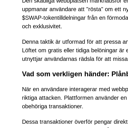
Den skadliga webbplatsen marknadsför e
uppmanar användare att "rösta" om ett nytt 
$SWAP-tokentilldelningar från en förmoda
och exklusivitet.
Denna taktik är utformad för att pressa an
Löftet om gratis eller tidiga belöningar är
utnyttjar användarnas rädsla för att missa
Vad som verkligen händer: Plån
När en användare interagerar med webbpla
riktiga attacken. Plattformen använder en
obehöriga transaktioner.
Dessa transaktioner överför pengar direkt 