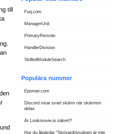
 till
Fuq.com
ka
ManagerUnit
PrimaryRemote
ing.
HandlerDivision
man
SkilledModuleSearch
Populära nummer
Eporner.com
 den
r
Discord visar svart skärm när skärmen
delas
Är Lookmovie.io säkert?
rund
Hur du åtgärdar "Skrivardrivrutinen är inte