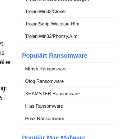
Trojan:Win32/Cloxer
Trojan:Script/Wacatac.H!ml
Trojan:Win32/Phonzy.A!ml
et
as
Populärt Ransomware
ller
Mmvb Ransomware
Ofoq Ransomware
igt.
XHAMSTER Ransomware
a
Hlas Ransomware
Poaz Ransomware
Populär Mac Malware