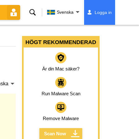
Sök
Svenska
Logga in
HÖGT REKOMMENDERAD
Är din Mac säker?
nska
Run Malware Scan
Remove Malware
Scan Now