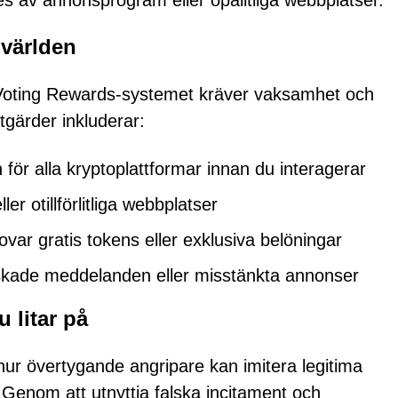
es av annonsprogram eller opålitliga webbplatser.
ovärlden
Voting Rewards-systemet kräver vaksamhet och
åtgärder inkluderar:
n för alla kryptoplattformar innan du interagerar
ler otillförlitliga webbplatser
ovar gratis tokens eller exklusiva belöningar
önskade meddelanden eller misstänkta annonser
u litar på
ur övertygande angripare kan imitera legitima
ar. Genom att utnyttja falska incitament och