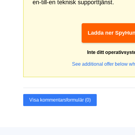
en-till-en teknisk supporttjänst.
Ladda ner SpyHun
Inte ditt operativsys
See additional offer below wh
Visa kommentarsformulär (0)