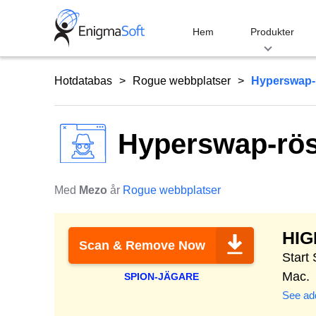
Skip
to
Hem
Produkter
content
Hotdatabas
Rogue webbplatser
Hyperswap-r
Hyperswap-rös
Med
Mezo
år
Rogue webbplatser
HI
Scan & Remove Now
Start
Mac.
SPION-JÄGARE
See add