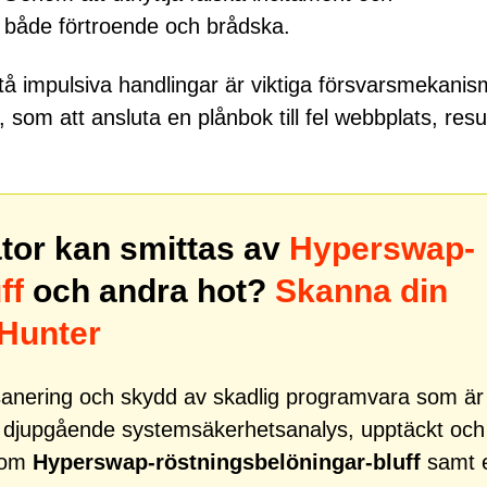
re både förtroende och brådska.
tstå impulsiva handlingar är viktiga försvarsmekanis
som att ansluta en plånbok till fel webbplats, resul
ator kan smittas av
Hyperswap-
ff
och andra hot?
Skanna din
yHunter
r sanering och skydd av skadlig programvara som är
d djupgående systemsäkerhetsanalys, upptäckt och
 som
Hyperswap-röstningsbelöningar-bluff
samt 