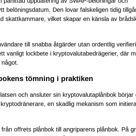
n påhittad uppdatering av SWAP-belöningar och
belöningsdatum. Den lovar falskeligen tidig tillgång
d skattkammare, vilket skapar en känsla av bråds
vändare till snabba åtgärder utan ordentlig verifier
 ett vanligt lockbete i kryptovalutabedrägerier, där 
 något.
bokens tömning i praktiken
tsen och ansluter sin kryptovalutaplånbok börjar
 kryptodränerare, en skadlig mekanism som initiera
från offrets plånbok till angriparens plånbok. På g