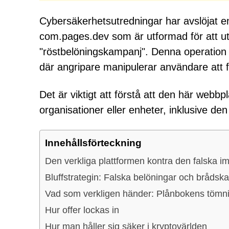
Cybersäkerhetsutredningar har avslöjat e
com.pages.dev som är utformad för att u
"röstbelöningskampanj". Denna operation ä
där angripare manipulerar användare att frivi
Det är viktigt att förstå att den här webbpl
organisationer eller enheter, inklusive d
Innehållsförteckning
Den verkliga plattformen kontra den falska im
Bluffstrategin: Falska belöningar och brådska
Vad som verkligen händer: Plånbokens tömnin
Hur offer lockas in
Hur man håller sig säker i kryptovärlden