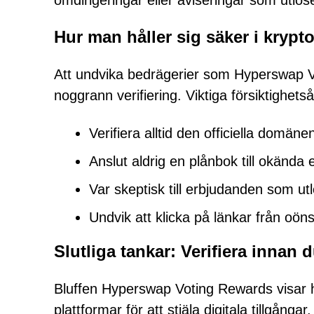
omdirigeringar eller aviseringar som utlös
Hur man håller sig säker i krypt
Att undvika bedrägerier som Hyperswap 
noggrann verifiering. Viktiga försiktighets
Verifiera alltid den officiella domäne
Anslut aldrig en plånbok till okända el
Var skeptisk till erbjudanden som utl
Undvik att klicka på länkar från o
Slutliga tankar: Verifiera innan d
Bluffen Hyperswap Voting Rewards visar h
plattformar för att stjäla digitala tillgång