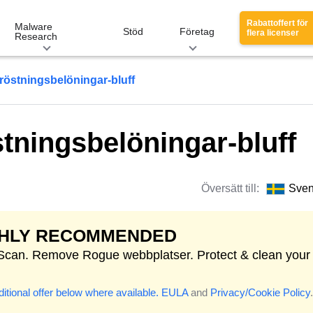
Rabattoffert för
Malware
Stöd
Företag
flera licenser
Research
östningsbelöningar-bluff
tningsbelöningar-bluff
Översätt till:
Sve
GHLY RECOMMENDED
 Scan. Remove Rogue webbplatser. Protect & clean your
itional offer below where available.
EULA
and
Privacy/Cookie Policy
.