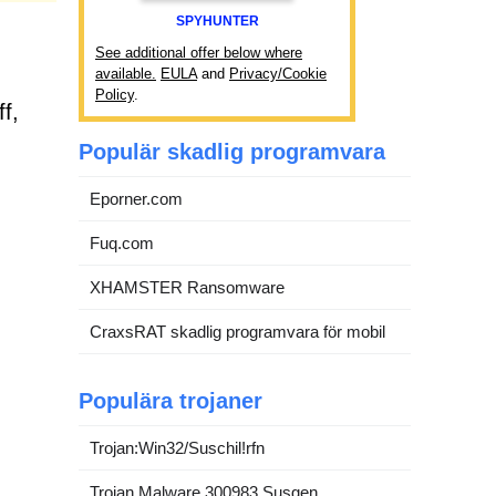
SPYHUNTER
See additional offer below where
available.
EULA
and
Privacy/Cookie
Policy
.
f,
Populär skadlig programvara
Eporner.com
Fuq.com
XHAMSTER Ransomware
CraxsRAT skadlig programvara för mobil
Populära trojaner
Trojan:Win32/Suschil!rfn
Trojan.Malware.300983.Susgen