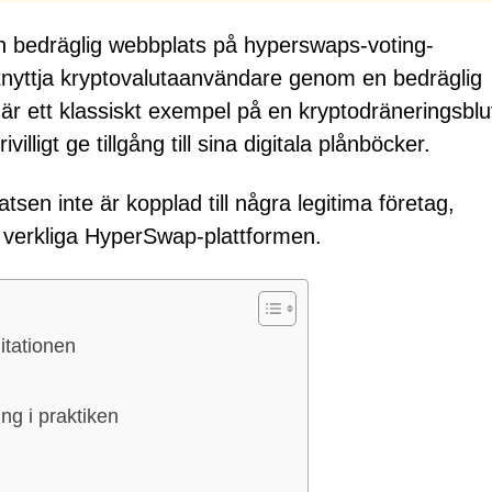
n bedräglig webbplats på hyperswaps-voting-
tnyttja kryptovalutaanvändare genom en bedräglig
r ett klassiskt exempel på en kryptodräneringsbluf
lligt ge tillgång till sina digitala plånböcker.
atsen inte är kopplad till några legitima företag,
en verkliga HyperSwap-plattformen.
itationen
g i praktiken