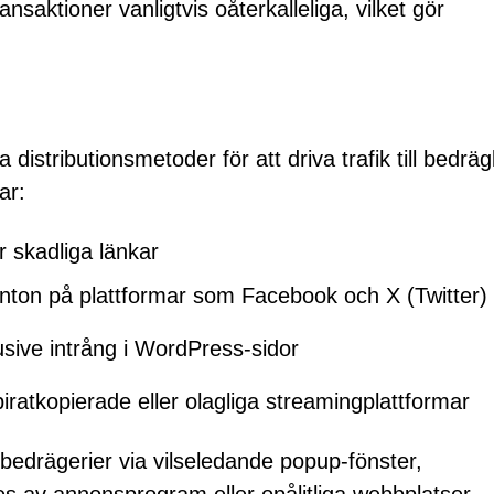
saktioner vanligtvis oåterkalleliga, vilket gör
istributionsmetoder för att driva trafik till bedräg
ar:
 skadliga länkar
onton på plattformar som Facebook och X (Twitter)
sive intrång i WordPress-sidor
ratkopierade eller olagliga streamingplattformar
edrägerier via vilseledande popup-fönster,