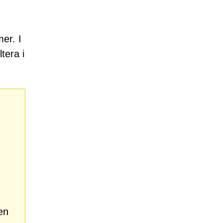
mer. I
tera i
en