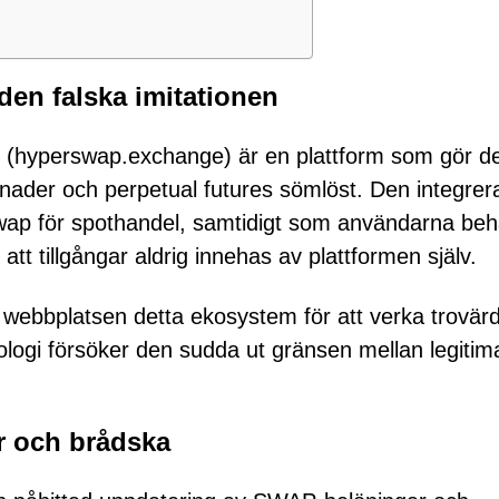
den falska imitationen
 (hyperswap.exchange) är en plattform som gör d
knader och perpetual futures sömlöst. Den integrer
wap för spothandel, samtidigt som användarna behå
 att tillgångar aldrig innehas av plattformen själv.
ga webbplatsen detta ekosystem för att verka trovärd
ogi försöker den sudda ut gränsen mellan legitim
ar och brådska