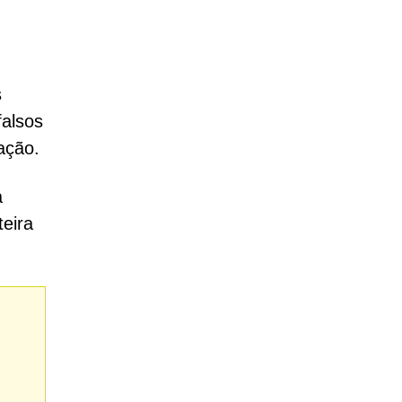
s
falsos
ação.
a
eira