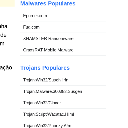
Malwares Populares
Eporner.com
nha
Fuq.com
 de
XHAMSTER Ransomware
am
CraxsRAT Mobile Malware
zação
Trojans Populares
Trojan:Win32/Suschil!rfn
Trojan.Malware.300983.Susgen
Trojan:Win32/Cloxer
Trojan:Script/Wacatac.H!ml
Trojan:Win32/Phonzy.A!ml