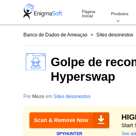
Skip
to
Página
Produtos
Inicial
content
Banco de Dados de Ameaças
Sites desonestos
Golpe de reco
Hyperswap
Por
Mezo
em
Sites desonestos
HI
Scan & Remove Now
Start
See add
SPYHUNTER