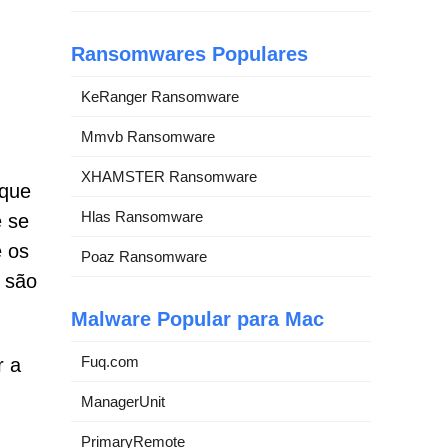
Ransomwares Populares
KeRanger Ransomware
Mmvb Ransomware
XHAMSTER Ransomware
 que
Hlas Ransomware
e se
e os
Poaz Ransomware
a são
Malware Popular para Mac
Fuq.com
r a
ManagerUnit
PrimaryRemote