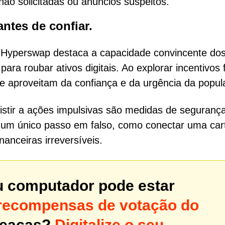
não solicitadas ou anúncios suspeitos.
antes de confiar.
 Hyperswap destaca a capacidade convincente do
para roubar ativos digitais. Ao explorar incentivos 
 se aproveitam da confiança e da urgência da popul
esistir a ações impulsivas são medidas de seguranç
um único passo em falso, como conectar uma cart
nanceiras irreversíveis.
u computador pode estar
recompensas de votação do
meaças?
Digitalize o seu