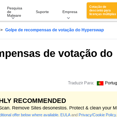
Cotação de
Pesquisa
desconto para
de
Suporte
Empresa
licenças múltiplas
Malware
Golpe de recompensas de votação do Hyperswap
mpensas de votação do
Traduzir Para:
Portu
GHLY RECOMMENDED
 Scan. Remove Sites desonestos. Protect & clean your M
itional offer below where available.
EULA
and
Privacy/Cookie Policy
.