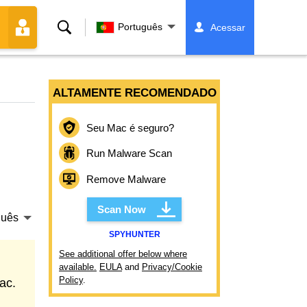
Buscar
Português
Acessar
ALTAMENTE RECOMENDADO
Seu Mac é seguro?
Run Malware Scan
Remove Malware
Scan Now
guês
SPYHUNTER
See additional offer below where
available.
EULA
and
Privacy/Cookie
Policy
.
ac.