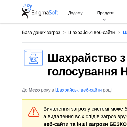
Skip
to
Додому
Продукти
content
База даних загроз
Шахрайські веб-сайти
Ш
Шахрайство з
голосування 
До
Mezo
року в
Шахрайські веб-сайти
році
Виявлення загроз у системі може 
а видалення всіх слідів загроз вр
веб-сайти
та інші загрози БЕЗК