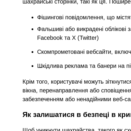
шахрайські сторінки, такі як ця. Пошир
Фішингові повідомлення, що містя
Фальшиві або викрадені облікові 
Facebook та X (Twitter)
Скомпрометовані вебсайти, включ
Шкідлива реклама та банери на пі
Крім того, користувачі можуть зіткнут
вікна, перенаправлення або сповіщен
забезпеченням або ненадійними веб-са
Як залишатися в безпеці в кр
Щоб уникнути шахрайства, такого як сх