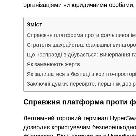
організаціями чи юридичними особами
Зміст
Справжня платформа проти фальшивої імі
Стратегія шахрайства: фальшиві винагород
Що насправді відбувається: Вичерпання га
Як заманюють жертв
Як залишатися в безпеці в крипто-простор
Заключні думки: перевірте, перш ніж дові
Справжня платформа проти фа
Легітимний торговий термінал HyperSw
дозволяє користувачам безперешкодно 