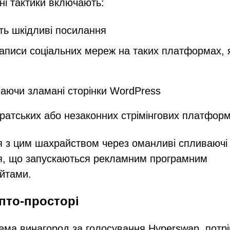
ені тактики включають:
ть шкідливі посилання
записи соціальних мереж на таких платформах, 
аючи зламані сторінки WordPress
ратських або незаконних стрімінгових платфор
ися з цим шахрайством через оманливі спливаючі
ня, що запускаються рекламним програмним
йтами.
ипто-просторі
ема винагород за голосування Hyperswap, потр