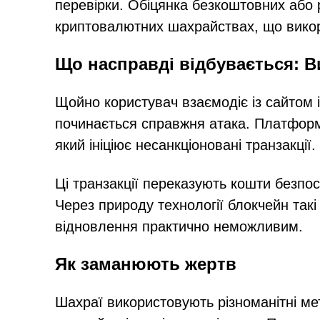
перевірки. Обіцянка безкоштовних або
криптовалютних шахрайствах, що викор
Що насправді відбувається: В
Щойно користувач взаємодіє із сайтом 
починається справжня атака. Платформ
який ініціює несанкціоновані транзакції.
Ці транзакції переказують кошти безпо
Через природу технології блокчейн такі
відновлення практично неможливим.
Як заманюють жертв
Шахраї використовують різноманітні м