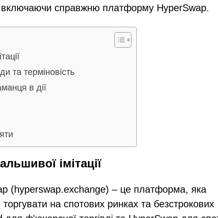
, включаючи справжню платформу HyperSwap.
тації
и та терміновість
манця в дії
і
ряти
льшивої імітації
ap (hyperswap.exchange) – це платформа, яка
торгувати на спотових ринках та безстрокових