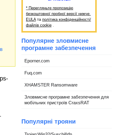
* Перегляньте пропозицію
безкоштовної пробної версії нижче.
EULA
та
політика конфіденційності/
файлів cookie
.
Популярне зловмисне
програмне забезпечення
ів
Eporner.com
Fuq.com
ps-
XHAMSTER Ransomware
Зловмисне програмне забезпечення для
мобільних пристроїв CraxsRAT
.
Популярні трояни
Trojan:Win32/Suschil!rfn