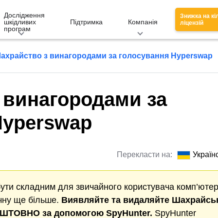
Дослідження
Знижка на кі
шкідливих
Підтримка
Компанія
ліцензій
програм
ахрайство з винагородами за голосування Hyperswap
 винагородами за
Hyperswap
Перекласти на:
Україн
бути складним для звичайного користувача комп’ютер
учну ще більше.
Виявляйте та видаляйте
Шахрайськ
ОШТОВНО за допомогою SpyHunter.
SpyHunter