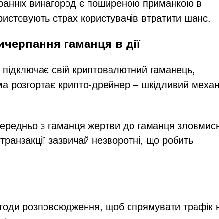
 ранніх винагород є поширеною приманкою в
истовують страх користувачів втратити шанс.
ичерпання гаманця в дії
і підключає свій криптовалютний гаманець,
а розгортає крипто-дрейнер – шкідливий механ
середньо з гаманця жертви до гаманця зловмис
 транзакції зазвичай незворотні, що робить
етоди розповсюдження, щоб спрямувати трафік 