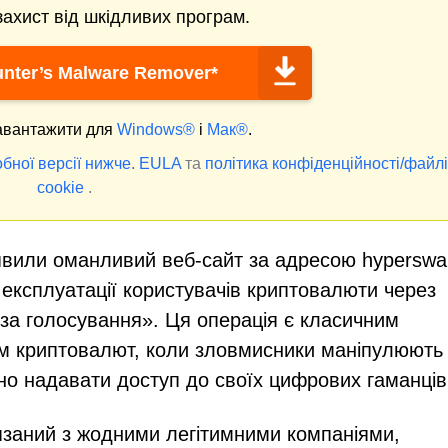
ахист від шкідливих програм.
nter’s Malware Remover*
вантажити для
Windows®
і
Мак®
.
бної версії нижче.
EULA
та
політика конфіденційності/файл
cookie
.
иявили оманливий веб-сайт за адресою hyperswa
 експлуатації користувачів криптовалюти через
за голосування». Ця операція є класичним
м криптовалют, коли зловмисники маніпулюють
но надавати доступ до своїх цифрових гаманців
язаний з жодними легітимними компаніями,