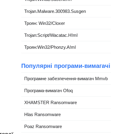
Trojan.Malware.300983.Susgen
Троян: Win32/Cloxer
Trojan:Script/Wacatac.H!ml
Троян:Win32/Phonzy.A!ml
Популярні програми-вимагачі
Програмне забезпечення-вимагач Mmvb
Програма-вимагач Ofoq
XHAMSTER Ransomware
Hlas Ransomware
Poaz Ransomware