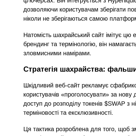
ф'ючерсах. Він інтегрується з Hyperliqu
дозволяючи користувачам зберігати по
ніколи не зберігаються самою платфор
Натомість шахрайський сайт імітує цю 
брендинг та термінологію, він намагає
зловмисними намірами.
Стратегія шахрайства: фальши
Шкідливий веб-сайт рекламує сфабрик
користувачів «проголосувати» за нову 
доступ до розподілу токенів $SWAP з н
терміновості та ексклюзивності.
Ця тактика розроблена для того, щоб з