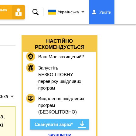
лька
Пошук
Українська
Увійти
НАСТІЙНО
РЕКОМЕНДУЄТЬСЯ
Ваш Mac захищений?
Запустіть
БЕЗКОШТОВНУ
перевірку шкідливих
програм
ська
Видалення шкідливих
програм
(БЕЗКОШТОВНО)
а,
і
Сканувати зараз*
SPYHUNTER