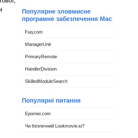
тової,
и
Популярне зловмисне
програмне забезпечення Mac
Fuq.com
ManagerUnit
PrimaryRemote
HandlerDivision
SkilledModuleSearch
Популярні питання
Eporner.com
Чи безпечний Lookmovie.io?