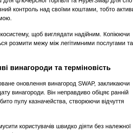
id для ф'ючерсної торгівлі та HyperSwap для спо
вний контроль над своїми коштами, тобто актив
мою.
екосистему, щоб виглядати надійним. Копіюючи
ться розмити межу між легітимними послугами та
ві винагороди та терміновість
оване оновлення винагород SWAP, закликаючи
дату винагороди. Він неправдиво обіцяє ранній
ібито пулу казначейства, створюючи відчуття
мусити користувачів швидко діяти без належної