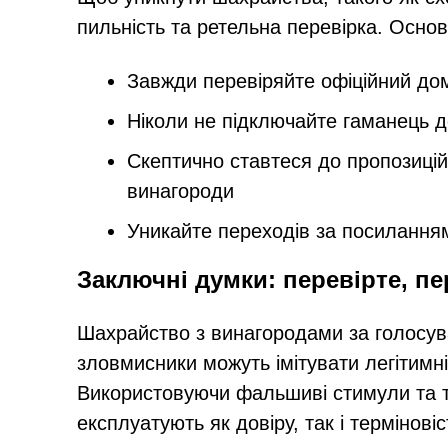
пильність та ретельна перевірка. Основ
Завжди перевіряйте офіційний до
Ніколи не підключайте гаманець д
Скептично ставтеся до пропозицій
винагороди
Уникайте переходів за посилання
Заключні думки: перевірте, пе
Шахрайство з винагородами за голосув
зловмисники можуть імітувати легітимн
Використовуючи фальшиві стимули та т
експлуатують як довіру, так і терміновіс