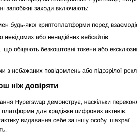
ні запобіжні заходи включають:
мен будь-якої криптоплатформи перед взаємод
о невідомих або ненадійних вебсайтів
, що обіцяють безкоштовні токени або ексклюзи
ми з небажаних повідомлень або підозрілої рек
рш ніж довіряти
ання Hyperswap демонструє, наскільки перекон
і платформи для крадіжки цифрових активів.
актику видавання себе за іншу особу, шахраї
ть.