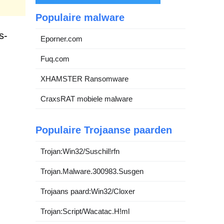
Populaire malware
s-
Eporner.com
Fuq.com
XHAMSTER Ransomware
CraxsRAT mobiele malware
Populaire Trojaanse paarden
Trojan:Win32/Suschil!rfn
Trojan.Malware.300983.Susgen
Trojaans paard:Win32/Cloxer
Trojan:Script/Wacatac.H!ml