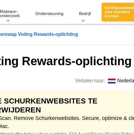
Kortingsaanbied
Malware-
voor meerdere
Ondersteuning
Bedrijf
onderzoek
licenties
erswap Voting Rewards-oplichting
ing Rewards-oplichting
Vertalen naar:
Nederl
E SCHURKENWEBSITES TE
RWIJDEREN
 Scan. Remove Schurkenwebsites. Secure, optimize & cl
Mac.