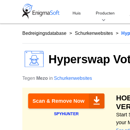
Skip
to
Huis
Producten
content
Bedreigingsdatabase
Schurkenwebsites
Hyp
Hyperswap Vot
Tegen
Mezo
in
Schurkenwebsites
HO
Scan & Remove Now
VE
SPYHUNTER
Start
your 