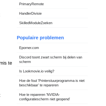
PrimaryRemote
HandlerDivisie
t
SkilledModuleZoeken
Populaire problemen
Eporner.com
Discord toont zwart scherm bij delen van
scherm
mis te
Is Lookmovie.io veilig?
Hoe de fout 'Printerstuurprogramma is niet
beschikbaar' te repareren
t
Hoe te repareren 'NVIDIA-
configuratiescherm niet geopend'