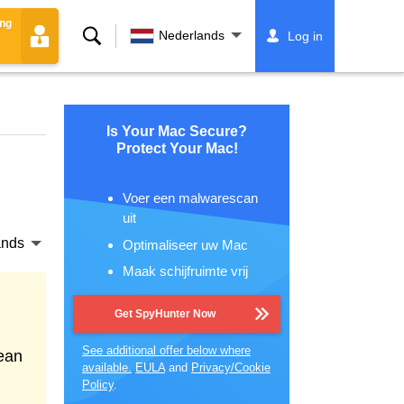
ing
Zoeken
Nederlands
Log in
Is Your Mac Secure?
Protect Your Mac!
Voer een malwarescan
uit
ands
Optimaliseer uw Mac
Maak schijfruimte vrij
Get SpyHunter Now
See additional offer below where
ean
available.
EULA
and
Privacy/Cookie
Policy
.