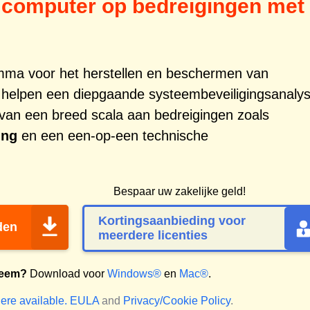
computer op bedreigingen met
amma voor het herstellen en beschermen van
 helpen een diepgaande systeembeveiligingsanaly
g van een breed scala aan bedreigingen zoals
ing
en een een-op-een technische
Bespaar uw zakelijke geld!
Kortingsaanbieding voor
den
meerdere licenties
teem?
Download voor
Windows®
en
Mac®
.
ere available.
EULA
and
Privacy/Cookie Policy
.