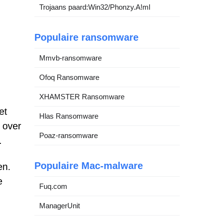
Trojaans paard:Win32/Phonzy.A!ml
Populaire ransomware
Mmvb-ransomware
Ofoq Ransomware
XHAMSTER Ransomware
et
Hlas Ransomware
 over
Poaz-ransomware
.
Populaire Mac-malware
en.
e
Fuq.com
ManagerUnit