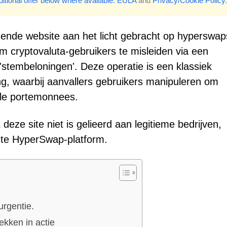
itional offer below where available.
EULA
and
Privacy/Cookie Policy
.
ende website aan het licht gebracht op hyperswap
m cryptovaluta-gebruikers te misleiden via een
embeloningen'. Deze operatie is een klassiek
ng, waarbij aanvallers gebruikers manipuleren om
tale portemonnees.
 deze site niet is gelieerd aan legitieme bedrijven,
echte HyperSwap-platform.
urgentie.
ekken in actie