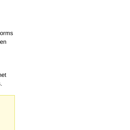
forms
 en
het
.