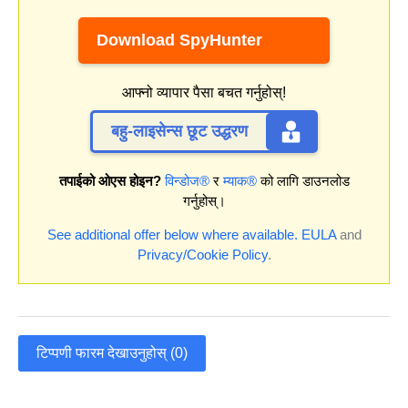
Download SpyHunter
आफ्नो व्यापार पैसा बचत गर्नुहोस्!
बहु-लाइसेन्स छूट उद्धरण
तपाईको ओएस होइन?
विन्डोज®
र
म्याक®
को लागि डाउनलोड
गर्नुहोस्।
See additional offer below where available.
EULA
and
Privacy/Cookie Policy
.
टिप्पणी फारम देखाउनुहोस् (0)