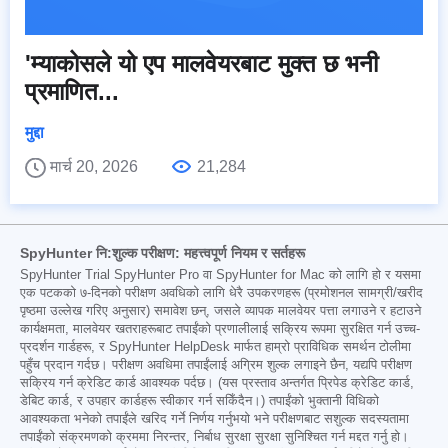
'म्याकोसले यो एप मालवेयरबाट मुक्त छ भनी
प्रमाणित...
मुद्दा
मार्च 20, 2026
21,284
SpyHunter नि:शुल्क परीक्षण: महत्त्वपूर्ण नियम र सर्तहरू
SpyHunter Trial SpyHunter Pro वा SpyHunter for Mac को लागि हो र यसमा
एक पटकको ७-दिनको परीक्षण अवधिको लागि धेरै उपकरणहरू (प्रमोशनल सामग्री/खरीद
पृष्ठमा उल्लेख गरिए अनुसार) समावेश छन्, जसले व्यापक मालवेयर पत्ता लगाउने र हटाउने
कार्यक्षमता, मालवेयर खतराहरूबाट तपाईंको प्रणालीलाई सक्रिय रूपमा सुरक्षित गर्न उच्च-
प्रदर्शन गार्डहरू, र SpyHunter HelpDesk मार्फत हाम्रो प्राविधिक समर्थन टोलीमा
पहुँच प्रदान गर्दछ। परीक्षण अवधिमा तपाईंलाई अग्रिम शुल्क लगाइने छैन, यद्यपि परीक्षण
सक्रिय गर्न क्रेडिट कार्ड आवश्यक पर्दछ। (यस प्रस्ताव अन्तर्गत प्रिपेड क्रेडिट कार्ड,
डेबिट कार्ड, र उपहार कार्डहरू स्वीकार गर्न सकिँदैन।) तपाईंको भुक्तानी विधिको
आवश्यकता भनेको तपाईंले खरिद गर्ने निर्णय गर्नुभयो भने परीक्षणबाट सशुल्क सदस्यतामा
तपाईंको संक्रमणको क्रममा निरन्तर, निर्बाध सुरक्षा सुरक्षा सुनिश्चित गर्न मद्दत गर्नु हो।