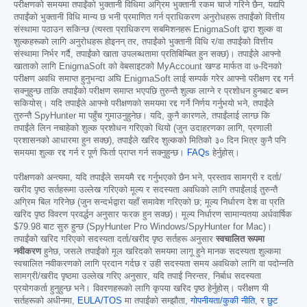
परीक्षणको समयमा तपाईंको भुक्तानी विधिमा अग्रिम भुक्तानी रकम चार्ज गरिने छैन, यद्यपि
तपाईंको भुक्तानी विधि मान्य छ भनी प्रमाणित गर्न प्राधिकरण अनुरोधहरू तपाईंको वित्तीय
संस्थामा पठाउन सकिन्छ (त्यस्ता प्राधिकरण सबमिशनहरू EnigmaSoft द्वारा शुल्क वा
शुल्कहरूको लागि अनुरोधहरू होइनन् तर, तपाईंको भुक्तानी विधि र/वा तपाईंको वित्तीय
संस्थामा निर्भर गर्दै, तपाईंको खाता उपलब्धतामा प्रतिबिम्बित हुन सक्छ)। तपाईंले आफ्नो
खाताको लागि EnigmaSoft को वेबसाइटको MyAccount खण्ड मार्फत वा ७-दिनको
परीक्षण अवधि समाप्त हुनुभन्दा अघि EnigmaSoft लाई सम्पर्क गरेर आफ्नो परीक्षण रद्द गर्न
सक्नुहुन्छ ताकि तपाईंको परीक्षण समाप्त भएपछि तुरुन्तै शुल्क लाग्ने र प्रशोधन हुनबाट बच्न
सकियोस्। यदि तपाईंले आफ्नो परीक्षणको समयमा रद्द गर्ने निर्णय गर्नुभयो भने, तपाईंले
तुरुन्तै SpyHunter मा पहुँच गुमाउनुहुनेछ। यदि, कुनै कारणले, तपाईंलाई लाग्छ कि
तपाईंले लिन नचाहेको शुल्क प्रशोधन गरिएको थियो (जुन उदाहरणका लागि, प्रणाली
प्रशासनको आधारमा हुन सक्छ), तपाईंले खरिद शुल्कको मितिको ३० दिन भित्र कुनै पनि
समयमा शुल्क रद्द गर्न र पूर्ण फिर्ता प्राप्त गर्न सक्नुहुन्छ।
FAQs
हेर्नुहोस्।
परीक्षणको अन्त्यमा, यदि तपाईंले समयमै रद्द गर्नुभएको छैन भने, प्रस्ताव सामग्री र दर्ता/
खरीद पृष्ठ सर्तहरूमा उल्लेख गरिएको मूल्य र सदस्यता अवधिको लागि तपाईंलाई तुरुन्तै
अग्रिम बिल गरिनेछ (जुन सन्दर्भद्वारा यहाँ समावेश गरिएको छ; मूल्य निर्धारण देश वा प्रति
खरिद पृष्ठ विवरण प्रवर्द्धन अनुसार फरक हुन सक्छ)। मूल्य निर्धारण सामान्यतया अर्धवार्षिक
$79.98
बाट सुरु हुन्छ (SpyHunter Pro Windows/SpyHunter for Mac)।
तपाईंको खरिद गरिएको सदस्यता दर्ता/खरीद पृष्ठ सर्तहरू अनुसार
स्वचालित रूपमा
नवीकरण
हुनेछ, जसले तपाईंको मूल खरिदको समयमा लागू हुने मानक सदस्यता शुल्कमा
स्वचालित नवीकरणको लागि प्रदान गर्दछ र उही सदस्यता समय अवधिको लागि वा पदोन्नति
सामग्री/खरीद पृष्ठमा उल्लेख गरिए अनुसार, यदि तपाईं निरन्तर, निर्बाध सदस्यता
प्रयोगकर्ता हुनुहुन्छ भने। विवरणहरूको लागि कृपया खरिद पृष्ठ हेर्नुहोस्। परीक्षण यी
सर्तहरूको अधीनमा,
EULA/TOS
मा तपाईंको सम्झौता,
गोपनीयता/कुकी नीति
, र
छुट