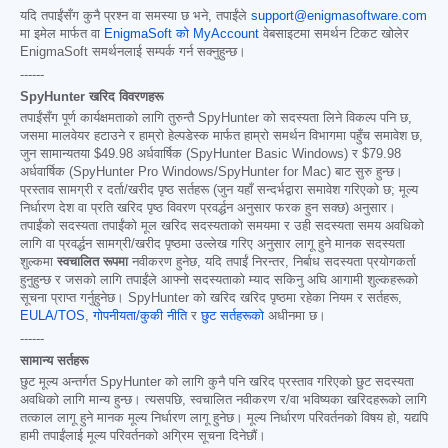
यदि तपाईंसँग कुनै प्रश्न वा समस्या छ भने, तपाईंले
support@enigmasoftware.com
मा इमेल मार्फत वा
EnigmaSoft को MyAccount
वेबसाइटमा समर्थन टिकट खोलेर
EnigmaSoft समर्थनलाई सम्पर्क गर्न सक्नुहुन्छ।
------
SpyHunter खरिद विवरणहरू
तपाईंसँग पूर्ण कार्यक्षमताको लागि तुरुन्तै SpyHunter को सदस्यता लिने विकल्प पनि छ,
जसमा मालवेयर हटाउने र हाम्रो हेल्पडेस्क मार्फत हाम्रो समर्थन विभागमा पहुँच समावेश छ,
जुन सामान्यतया
$49.98
अर्धवार्षिक (SpyHunter Basic Windows) र
$79.98
अर्धवार्षिक (SpyHunter Pro Windows/SpyHunter for Mac) बाट सुरु हुन्छ।
प्रस्ताव सामग्री र दर्ता/खरीद पृष्ठ सर्तहरू (जुन यहाँ सन्दर्भद्वारा समावेश गरिएको छ; मूल्य
निर्धारण देश वा प्रति खरिद पृष्ठ विवरण प्रवर्द्धन अनुसार फरक हुन सक्छ) अनुसार।
तपाईंको सदस्यता तपाईंको मूल खरिद सदस्यताको समयमा र उही सदस्यता समय अवधिको
लागि वा प्रवर्द्धन सामग्री/खरीद पृष्ठमा उल्लेख गरिए अनुसार लागू हुने मानक सदस्यता
शुल्कमा
स्वचालित रूपमा
नवीकरण हुनेछ, यदि तपाईं निरन्तर, निर्बाध सदस्यता प्रयोगकर्ता
हुनुहुन्छ र जसको लागि तपाईंले आफ्नो सदस्यताको म्याद सकिनु अघि आगामी शुल्कहरूको
सूचना प्राप्त गर्नुहुनेछ। SpyHunter को खरिद खरिद पृष्ठमा रहेका नियम र सर्तहरू,
EULA/TOS
,
गोपनीयता/कुकी नीति
र
छुट सर्तहरूको
अधीनमा छ।
------
सामान्य सर्तहरू
छुट मूल्य अन्तर्गत SpyHunter को लागि कुनै पनि खरिद प्रस्ताव गरिएको छुट सदस्यता
अवधिको लागि मान्य हुन्छ। त्यसपछि, स्वचालित नवीकरण र/वा भविष्यका खरिदहरूको लागि
तत्काल लागू हुने मानक मूल्य निर्धारण लागू हुनेछ। मूल्य निर्धारण परिवर्तनको विषय हो, यद्यपि
हामी तपाईंलाई मूल्य परिवर्तनको अग्रिम सूचना दिनेछौं।