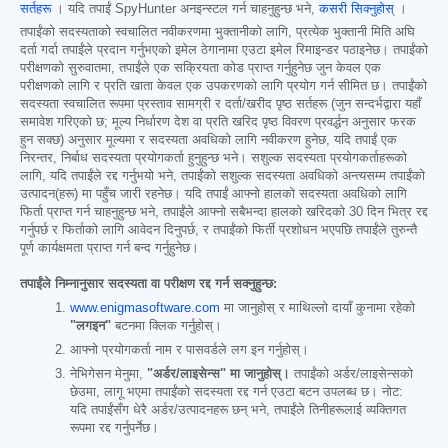
सर्तहरू
। यदि तपाईं SpyHunter अनइन्स्टल गर्न चाहनुहुन्छ भने,
कसरी सिक्नुहोस्
।
तपाईंको सदस्यताको स्वचालित नवीकरणमा भुक्तानीको लागि, प्रत्येक भुक्तानी मिति अघि
दर्ता गर्दा तपाईंले प्रदान गर्नुभएको इमेल ठेगानामा एउटा इमेल रिमाइन्डर पठाइनेछ। तपाईंको
परीक्षणको सुरुवातमा, तपाईंले एक सक्रियता कोड प्राप्त गर्नुहुनेछ जुन केवल एक
परीक्षणको लागि र प्रति खाता केवल एक उपकरणको लागि प्रयोग गर्न सीमित छ। तपाईंको
सदस्यता स्वचालित रूपमा प्रस्ताव सामग्री र दर्ता/खरीद पृष्ठ सर्तहरू (जुन सन्दर्भद्वारा यहाँ
समावेश गरिएको छ; मूल्य निर्धारण देश वा प्रति खरिद पृष्ठ विवरण प्रवर्द्धन अनुसार फरक
हुन सक्छ) अनुसार मूल्यमा र सदस्यता अवधिको लागि नवीकरण हुनेछ, यदि तपाईं एक
निरन्तर, निर्बाध सदस्यता प्रयोगकर्ता हुनुहुन्छ भने। सशुल्क सदस्यता प्रयोगकर्ताहरूको
लागि, यदि तपाईंले रद्द गर्नुभयो भने, तपाईंको सशुल्क सदस्यता अवधिको अन्त्यसम्म तपाईंको
उत्पादन(हरू) मा पहुँच जारी रहनेछ। यदि तपाईं आफ्नो हालको सदस्यता अवधिको लागि
फिर्ता प्राप्त गर्न चाहनुहुन्छ भने, तपाईंले आफ्नो सबैभन्दा हालको खरिदको 30 दिन भित्र रद्द
गर्नुपर्छ र फिर्ताको लागि आवेदन दिनुपर्छ, र तपाईंको फिर्ती प्रशोधन भएपछि तपाईंले तुरुन्तै
पूर्ण कार्यक्षमता प्राप्त गर्न बन्द गर्नुहुनेछ।
तपाईंले निम्नानुसार सदस्यता वा परीक्षण रद्द गर्न सक्नुहुन्छ:
www.enigmasoftware.com
मा जानुहोस् र माथिल्लो दायाँ कुनामा रहेको
"लगइन"
बटनमा क्लिक गर्नुहोस्।
आफ्नो प्रयोगकर्ता नाम र पासवर्डले लग इन गर्नुहोस्।
नेभिगेसन मेनुमा,
"अर्डर/लाइसेन्स" मा जानुहोस्।
तपाईंको अर्डर/लाइसेन्सको
छेउमा, लागू भएमा तपाईंको सदस्यता रद्द गर्न एउटा बटन उपलब्ध छ। नोट:
यदि तपाईंसँग धेरै अर्डर/उत्पादनहरू छन् भने, तपाईंले तिनीहरूलाई व्यक्तिगत
रूपमा रद्द गर्नुपर्नेछ।