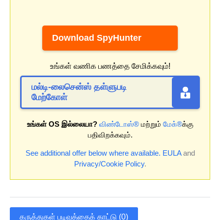
Download SpyHunter
உங்கள் வணிக பணத்தை சேமிக்கவும்!
மல்டி-லைசென்ஸ் தள்ளுபடி
மேற்கோள்
உங்கள் OS இல்லையா?
விண்டோஸ்®
மற்றும்
மேக்®
க்கு
பதிவிறக்கவும்.
See additional offer below where available.
EULA
and
Privacy/Cookie Policy
.
கருத்துகள் படிவத்தைக் காட்டு (0)