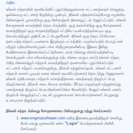
அறிக
.
உங்கள் சந்தாவின் தானியங்கிப் புதுப்பித்தலுக்கான கட்டணத்தைச் செலுத்த,
ஒவ்வொரு கட்டணத் தேதிக்கு முன்பும், நீங்கள் பதிவுசெய்யும்போது வழங்கிய
மின்னஞ்சல் முகவரிக்கு ஒரு மின்னஞ்சல் நினைவூட்டல் அனுப்பப்படும். உங்கள்
சோதனைக் காலத்தின் தொடக்கத்தில், ஒரு கணக்கிற்கு ஒரு சோதனைக்
காலத்திற்கும் ஒரு சாதனத்திற்கும் மட்டுமே பயன்படுத்தக்கூடிய ஒரு
செயல்படுத்தும் குறியீட்டைப் பெறுவீர்கள். நீங்கள் ஒரு தொடர்ச்சியான,
தடையற்ற சந்தாப் பயனராக இருக்கும் பட்சத்தில், வழங்கப்படும் பொருட்கள்
மற்றும் பதிவு/கொள்முதல் பக்க விதிமுறைகளின்படி (இவை இங்கு
மேற்கோளாக இணைக்கப்பட்டுள்ளன; நாடு அல்லது விளம்பரத்தின்படி
கொள்முதல் பக்க விவரங்களுக்கு ஏற்ப விலை மாறுபடலாம்) உங்கள் சந்தா,
அதே விலையிலும் சந்தாக் காலத்திற்கும் தானாகவே புதுப்பிக்கப்படும்.
கட்டணச் சந்தாப் பயனர்களுக்கு, நீங்கள் ரத்துசெய்தால், உங்கள் கட்டணச்
சந்தாக் காலம் முடியும் வரை உங்கள் தயாரிப்பு(களை) தொடர்ந்து அணுகலாம்.
உங்கள் தற்போதைய சந்தாக் காலத்திற்கான பணத்தைத் திரும்பப் பெற
விரும்பினால், நீங்கள் கடைசியாக வாங்கிய 30 நாட்களுக்குள் ரத்துசெய்து
பணத்தைத் திரும்பப் பெற விண்ணப்பிக்க வேண்டும், மேலும் உங்கள் பணம்
திரும்பச் செலுத்தப்பட்டவுடன் முழுமையான செயல்பாடுகளைப் பெறுவது
உடனடியாக நிறுத்தப்படும்.
நீங்கள் சந்தா அல்லது சோதனையை பின்வருமாறு ரத்து செய்யலாம்:
www.enigmasoftware.com என்ற
இணையதளத்திற்குச் சென்று,
மேல் வலது மூலையில் உள்ள
"Login"
பொத்தானைக் கிளிக்
செய்யவும்.