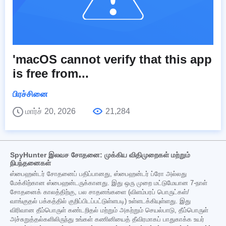
'macOS cannot verify that this app
is free from...
பிரச்சினை
மார்ச் 20, 2026
21,284
SpyHunter இலவச சோதனை: முக்கிய விதிமுறைகள் மற்றும்
நிபந்தனைகள்
ஸ்பைஹன்டர் சோதனைப் பதிப்பானது, ஸ்பைஹன்டர் ப்ரோ அல்லது
மேக்கிற்கான ஸ்பைஹன்டருக்கானது. இது ஒரு முறை மட்டுமேயான 7-நாள்
சோதனைக் காலத்திற்கு, பல சாதனங்களை (விளம்பரப் பொருட்கள்/
வாங்குதல் பக்கத்தில் குறிப்பிடப்பட்டுள்ளபடி) உள்ளடக்கியுள்ளது. இது
விரிவான தீம்பொருள் கண்டறிதல் மற்றும் அகற்றும் செயல்பாடு, தீம்பொருள்
அச்சுறுத்தல்களிலிருந்து உங்கள் கணினியைத் தீவிரமாகப் பாதுகாக்க உயர்