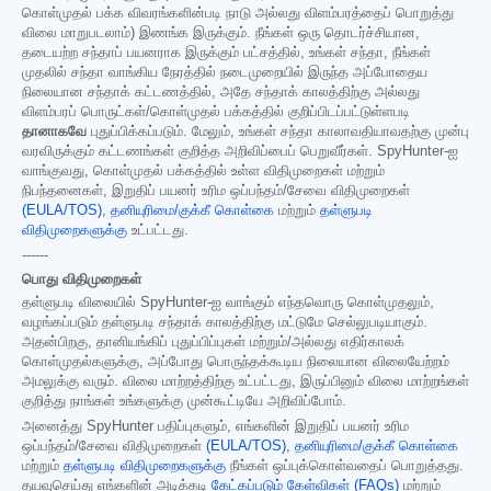
கொள்முதல் பக்க விவரங்களின்படி நாடு அல்லது விளம்பரத்தைப் பொறுத்து
விலை மாறுபடலாம்) இணங்க இருக்கும். நீங்கள் ஒரு தொடர்ச்சியான,
தடையற்ற சந்தாப் பயனராக இருக்கும் பட்சத்தில், உங்கள் சந்தா, நீங்கள்
முதலில் சந்தா வாங்கிய நேரத்தில் நடைமுறையில் இருந்த அப்போதைய
நிலையான சந்தாக் கட்டணத்தில், அதே சந்தாக் காலத்திற்கு அல்லது
விளம்பரப் பொருட்கள்/கொள்முதல் பக்கத்தில் குறிப்பிடப்பட்டுள்ளபடி
தானாகவே
புதுப்பிக்கப்படும். மேலும், உங்கள் சந்தா காலாவதியாவதற்கு முன்பு
வரவிருக்கும் கட்டணங்கள் குறித்த அறிவிப்பைப் பெறுவீர்கள். SpyHunter-ஐ
வாங்குவது, கொள்முதல் பக்கத்தில் உள்ள விதிமுறைகள் மற்றும்
நிபந்தனைகள், இறுதிப் பயனர் உரிம ஒப்பந்தம்/சேவை விதிமுறைகள்
(EULA/TOS)
,
தனியுரிமை/குக்கீ கொள்கை
மற்றும்
தள்ளுபடி
விதிமுறைகளுக்கு
உட்பட்டது.
------
பொது விதிமுறைகள்
தள்ளுபடி விலையில் SpyHunter-ஐ வாங்கும் எந்தவொரு கொள்முதலும்,
வழங்கப்படும் தள்ளுபடி சந்தாக் காலத்திற்கு மட்டுமே செல்லுபடியாகும்.
அதன்பிறகு, தானியங்கிப் புதுப்பிப்புகள் மற்றும்/அல்லது எதிர்காலக்
கொள்முதல்களுக்கு, அப்போது பொருந்தக்கூடிய நிலையான விலையேற்றம்
அமலுக்கு வரும். விலை மாற்றத்திற்கு உட்பட்டது, இருப்பினும் விலை மாற்றங்கள்
குறித்து நாங்கள் உங்களுக்கு முன்கூட்டியே அறிவிப்போம்.
அனைத்து SpyHunter பதிப்புகளும், எங்களின் இறுதிப் பயனர் உரிம
ஒப்பந்தம்/சேவை விதிமுறைகள்
(EULA/TOS)
,
தனியுரிமை/குக்கீ கொள்கை
மற்றும்
தள்ளுபடி விதிமுறைகளுக்கு
நீங்கள் ஒப்புக்கொள்வதைப் பொறுத்தது.
தயவுசெய்து எங்களின் அடிக்கடி
கேட்கப்படும் கேள்விகள் (FAQs)
மற்றும்