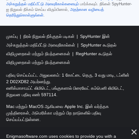
அச்சுறுத்தல் மதிப்பீட்டு அளவுகோல்களையும்
பார்க்கவும். நீங்கள் SpyHunter-
ஐ நிறுவல் நீக்கம் செய்ய விரும்பினால்,
அதற்கான வழியைத்
தெரிந்துகொள்ளுங்கள்
.
முகப்பு
நிரல் நிறுவல் நீக்குதல் படிகள்
SpyHunter இன்
அச்சுறுத்தல் மதிப்பீட்டு அளவுகோல்கள்
SpyHunter கூடுதல்
விதிமுறைகள் மற்றும் நிபந்தனைகள்
RegHunter கூடுதல்
விதிமுறைகள் மற்றும் நிபந்தனைகள்
பதிவு செய்யப்பட்ட அலுவலகம்: 1 கோட்டை தெரு, 3 வது மாடி, டப்ளின்
2 D02XD82 அயர்லாந்து.
எனிக்மாசாஃப்ட் லிமிடெட், பங்குகளால் பிரைவேட் கம்பெனி லிமிடெட்,
நிறுவன பதிவு எண் 597114.
Mac மற்றும் MacOS ஆகியவை Apple Inc. இன் வர்த்தக
முத்திரைகள், அமெரிக்கா மற்றும் பிற நாடுகளில் பதிவு
செய்யப்பட்டுள்ளன.
பதிப்புரிமை 2016-
2026
. எனிக்மாசாஃப்ட் லிமிடெட். அனைத்து
Enigmasoftware.com uses cookies to provide you with a
உரிமைகளும் பாதுகாக்கப்பட்டவை.