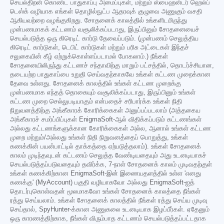
செயல்திறன் கொண்ட பாதுகாப்பு அமைப்புகள், மற்றும் ஸ்பைஹன்டர் ஹெல்ப்
டெஸ்க் வழியாக எங்கள் தொழில்நுட்ப ஆதரவுக் குழுவை அணுகும் வசதி
ஆகியவற்றை வழங்குகிறது. சோதனைக் காலத்தில் உங்களிடமிருந்து
முன்பணமாகக் கட்டணம் வசூலிக்கப்படாது, இருப்பினும் சோதனையைச்
செயல்படுத்த ஒரு கிரெடிட் கார்டு தேவைப்படும். (முன்பணம் செலுத்திய
கிரெடிட் கார்டுகள், டெபிட் கார்டுகள் மற்றும் பரிசு அட்டைகள் இந்தச்
சலுகையின் கீழ் ஏற்றுக்கொள்ளப்படாமல் போகலாம்.) நீங்கள்
சோதனையிலிருந்து கட்டணச் சந்தாவிற்கு மாறும் பட்சத்தில், தொடர்ச்சியான,
தடையற்ற பாதுகாப்பை உறுதி செய்வதற்காகவே உங்கள் கட்டண முறைக்கான
தேவை உள்ளது. சோதனைக் காலத்தில் உங்கள் கட்டண முறைக்கு
முன்பணமாக எந்தத் தொகையும் வசூலிக்கப்படாது, இருப்பினும் உங்கள்
கட்டண முறை செல்லுபடியாகும் என்பதைச் சரிபார்க்க உங்கள் நிதி
நிறுவனத்திற்கு அங்கீகாரக் கோரிக்கைகள் அனுப்பப்படலாம் (அத்தகைய
அங்கீகாரச் சமர்ப்பிப்புகள் EnigmaSoft-ஆல் விதிக்கப்படும் கட்டணங்கள்
அல்லது கட்டணங்களுக்கான கோரிக்கைகள் அல்ல, ஆனால் உங்கள் கட்டண
முறை மற்றும்/அல்லது உங்கள் நிதி நிறுவனத்தைப் பொறுத்து, உங்கள்
கணக்கின் பயன்பாட்டில் தாக்கத்தை ஏற்படுத்தலாம்). உங்கள் சோதனைக்
காலம் முடிந்தவுடன் கட்டணம் செலுத்த வேண்டியதையும் அது உடனடியாகச்
செயல்படுத்தப்படுவதையும் தவிர்க்க, 7-நாள் சோதனைக் காலம் முடிவதற்குள்
உங்கள் கணக்கிற்கான EnigmaSoft-இன் இணையதளத்தில் உள்ள 'எனது
கணக்கு' (MyAccount) பகுதி வழியாகவோ அல்லது EnigmaSoft-ஐத்
தொடர்புகொள்வதன் மூலமாகவோ உங்கள் சோதனைக் காலத்தை நீங்கள்
ரத்து செய்யலாம். உங்கள் சோதனைக் காலத்தில் நீங்கள் ரத்து செய்ய முடிவு
செய்தால், SpyHunter-க்கான அணுகலை உடனடியாக இழப்பீர்கள். ஏதேனும்
ஒரு காரணத்திற்காக, நீங்கள் விரும்பாத கட்டணம் செயல்படுத்தப்பட்டதாக