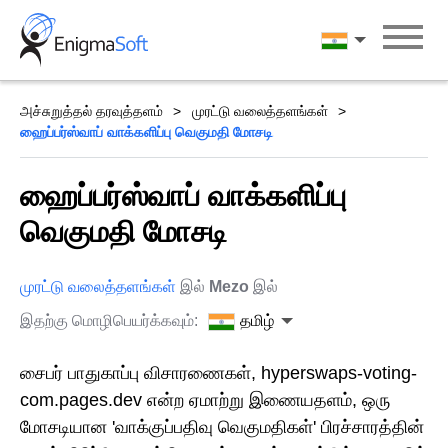
Skip
to
தமிழ்
content
அச்சுறுத்தல் தரவுத்தளம்
முரட்டு வலைத்தளங்கள்
ஹைப்பர்ஸ்வாப் வாக்களிப்பு வெகுமதி மோசடி
ஹைப்பர்ஸ்வாப் வாக்களிப்பு
வெகுமதி மோசடி
முரட்டு வலைத்தளங்கள்
இல்
Mezo
இல்
இதற்கு மொழிபெயர்க்கவும்:
தமிழ்
சைபர் பாதுகாப்பு விசாரணைகள், hyperswaps-voting-
com.pages.dev என்ற ஏமாற்று இணையதளம், ஒரு
மோசடியான 'வாக்குப்பதிவு வெகுமதிகள்' பிரச்சாரத்தின்