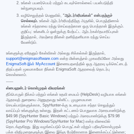
உங்கள் பயனர்பெயர் மற்றும் கடவுச்சொல்லைப் பயன்படுத்தி
உள்நுழையவும்.
வழிசெலுத்தல் மெனுவில்,
"ஆர்டர்/உரிமங்கள்" என்பதற்குச்
செல்லவும்.
உங்கள் ஆர்டர்/உரிமத்திற்கு அருகில், பொருந்தினால்
உங்கள் சந்தாவை ரத்து செய்வதற்கான ஒரு பொத்தான் இருக்கும்.
குறிப்பு: உங்களிடம் ஒன்றுக்கு மேற்பட்ட ஆர்டர்கள்/தயாரிப்புகள்
இருந்தால், அவற்றை நீங்கள் தனித்தனியாக ரத்து செய்ய
வேண்டும்.
உங்களுக்கு ஏதேனும் கேள்விகள் அல்லது சிக்கல்கள் இருந்தால்,
support@enigmasoftware.com
என்ற மின்னஞ்சல் முகவரியிலோ அல்லது
EnigmaSoft-இன் MyAccount
இணையதளத்தில் ஒரு ஆதரவு டிக்கெட்டைத்
திறப்பதன் மூலமாகவோ நீங்கள் EnigmaSoft ஆதரவைத் தொடர்பு
கொள்ளலாம்.
------
ஸ்பைஹன்டர் கொள்முதல் விவரங்கள்
தீம்பொருள் நீக்கம் மற்றும் எங்கள் உதவி மையம் (HelpDesk) வழியாக எங்கள்
ஆதரவுத் துறையை அணுகுவது உள்ளிட்ட முழுமையான
செயல்பாடுகளுக்காக, SpyHunter-க்கு உடனடியாக சந்தா செலுத்தும்
வாய்ப்பும் உங்களுக்கு உள்ளது. இதன் கட்டணம் பொதுவாக அரையாண்டுக்கு
$49.98
(SpyHunter Basic Windows) மற்றும் அரையாண்டுக்கு
$79.98
(SpyHunter Pro Windows/SpyHunter for Mac) என்ற விலையில்
தொடங்குகிறது. இது வழங்கப்படும் பொருட்கள் மற்றும் பதிவு/கொள்முதல்
பக்க விதிமுறைகளுக்கு (இவை இங்கு மேற்கோளாக இணைக்கப்பட்டுள்ளன;