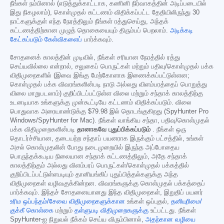
நீங்கள் நம்பினால் (எடுத்துக்காட்டாக, கணினி நிர்வாகத்தின் அடிப்படையில்
இது நிகழலாம்), கொள்முதல் கட்டணம் விதிக்கப்பட்ட தேதியிலிருந்து 30
நாட்களுக்குள் எந்த நேரத்திலும் நீங்கள் ரத்துசெய்து, அந்தக்
கட்டணத்திற்கான முழுத் தொகையையும் திரும்பப் பெறலாம்.
அடிக்கடி
கேட்கப்படும் கேள்விகளைப்
பார்க்கவும்.
சோதனைக் காலத்தின் முடிவில், நீங்கள் சரியான நேரத்தில் ரத்து
செய்யவில்லை என்றால், சலுகைப் பொருட்கள் மற்றும் பதிவு/கொள்முதல் பக்க
விதிமுறைகளில் (இவை இங்கு மேற்கோளாக இணைக்கப்பட்டுள்ளன;
கொள்முதல் பக்க விவரங்களின்படி நாடு அல்லது விளம்பரத்தைப் பொறுத்து
விலை மாறுபடலாம்) குறிப்பிடப்பட்டுள்ள விலை மற்றும் சந்தாக் காலத்திற்கு
உடனடியாக உங்களுக்கு முன்கூட்டியே கட்டணம் விதிக்கப்படும். விலை
பொதுவாக அரையாண்டுக்கு
$79.98
இல் தொடங்குகிறது (SpyHunter Pro
Windows/SpyHunter for Mac). நீங்கள் வாங்கிய சந்தா, பதிவு/கொள்முதல்
பக்க விதிமுறைகளின்படி
தானாகவே புதுப்பிக்கப்படும்
. நீங்கள் ஒரு
தொடர்ச்சியான, தடையற்ற சந்தாப் பயனராக இருக்கும் பட்சத்தில், உங்கள்
அசல் கொள்முதலின் போது நடைமுறையில் இருந்த அப்போதைய
பொருந்தக்கூடிய நிலையான சந்தாக் கட்டணத்திலும், அதே சந்தாக்
காலத்திற்கும் அல்லது விளம்பரப் பொருட்கள்/கொள்முதல் பக்கத்தில்
குறிப்பிடப்பட்டுள்ளபடியும் தானியங்கிப் புதுப்பித்தல்களுக்கு அந்த
விதிமுறைகள் வழிவகுக்கின்றன. விவரங்களுக்கு கொள்முதல் பக்கத்தைப்
பார்க்கவும். இந்தச் சோதனையானது இந்த விதிமுறைகள், இறுதிப் பயனர்
உரிம ஒப்பந்தம்/சேவை விதிமுறைகளுக்கான
உங்கள் ஒப்புதல்,
தனியுரிமை/
குக்கீ கொள்கை
மற்றும்
தள்ளுபடி விதிமுறைகளுக்கு
உட்பட்டது. நீங்கள்
SpyHunter-ஐ நிறுவல் நீக்கம் செய்ய விரும்பினால்,
அதற்கான வழியை