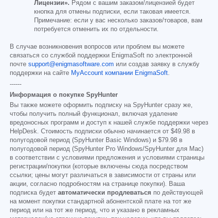
Лицензии».
Рядом с вашим заказом/лицензией будет
кнопка для отмены подписки, если таковая имеется.
Примечание: если у вас несколько заказов/товаров, вам
потребуется отменить их по отдельности.
В случае возникновения вопросов или проблем вы можете
связаться со службой поддержки EnigmaSoft по электронной
почте
support@enigmasoftware.com
или создав заявку в службу
поддержки на сайте
MyAccount компании EnigmaSoft
.
------
Информация о покупке SpyHunter
Вы также можете оформить подписку на SpyHunter сразу же,
чтобы получить полный функционал, включая удаление
вредоносных программ и доступ к нашей службе поддержки через
HelpDesk. Стоимость подписки обычно начинается от
$49.98
в
полугодовой период (SpyHunter Basic Windows) и
$79.98
в
полугодовой период (SpyHunter Pro Windows/SpyHunter для Mac)
в соответствии с условиями предложения и условиями страницы
регистрации/покупки (которые включены сюда посредством
ссылки; цены могут различаться в зависимости от страны или
акции, согласно подробностям на странице покупки). Ваша
подписка будет
автоматически продлеваться
по действующей
на момент покупки стандартной абонентской плате на тот же
период или на тот же период, что и указано в рекламных