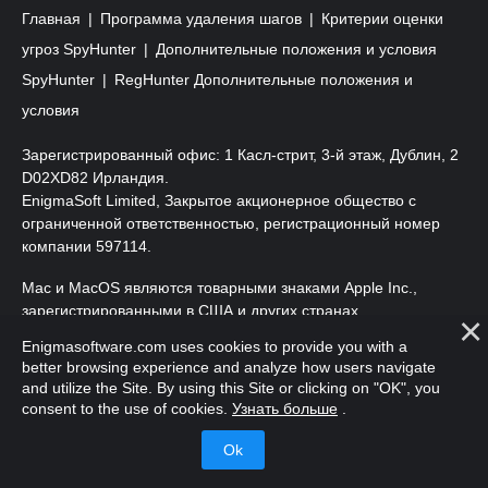
Главная
Программа удаления шагов
Критерии оценки
угроз SpyHunter
Дополнительные положения и условия
SpyHunter
RegHunter Дополнительные положения и
условия
Зарегистрированный офис: 1 Касл-стрит, 3-й этаж, Дублин, 2
D02XD82 Ирландия.
EnigmaSoft Limited, Закрытое акционерное общество с
ограниченной ответственностью, регистрационный номер
компании 597114.
Mac и MacOS являются товарными знаками Apple Inc.,
зарегистрированными в США и других странах.
Enigmasoftware.com uses cookies to provide you with a
Copyright 2016-
2026
. EnigmaSoft Ltd. Все права защищены.
better browsing experience and analyze how users navigate
and utilize the Site. By using this Site or clicking on "OK", you
consent to the use of cookies.
Узнать больше
.