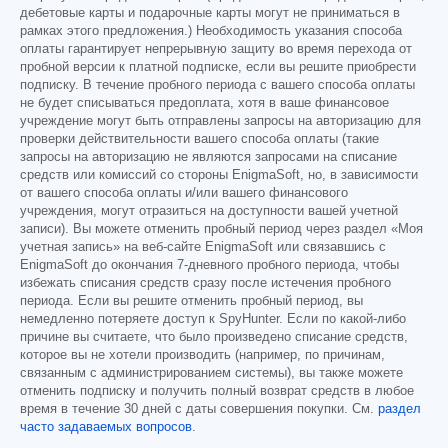
дебетовые карты и подарочные карты могут не приниматься в
рамках этого предложения.) Необходимость указания способа
оплаты гарантирует непрерывную защиту во время перехода от
пробной версии к платной подписке, если вы решите приобрести
подписку. В течение пробного периода с вашего способа оплаты
не будет списываться предоплата, хотя в ваше финансовое
учреждение могут быть отправлены запросы на авторизацию для
проверки действительности вашего способа оплаты (такие
запросы на авторизацию не являются запросами на списание
средств или комиссий со стороны EnigmaSoft, но, в зависимости
от вашего способа оплаты и/или вашего финансового
учреждения, могут отразиться на доступности вашей учетной
записи). Вы можете отменить пробный период через раздел «Моя
учетная запись» на веб-сайте EnigmaSoft или связавшись с
EnigmaSoft до окончания 7-дневного пробного периода, чтобы
избежать списания средств сразу после истечения пробного
периода. Если вы решите отменить пробный период, вы
немедленно потеряете доступ к SpyHunter. Если по какой-либо
причине вы считаете, что было произведено списание средств,
которое вы не хотели производить (например, по причинам,
связанным с администрированием системы), вы также можете
отменить подписку и получить полный возврат средств в любое
время в течение 30 дней с даты совершения покупки. См.
раздел
часто задаваемых вопросов
.