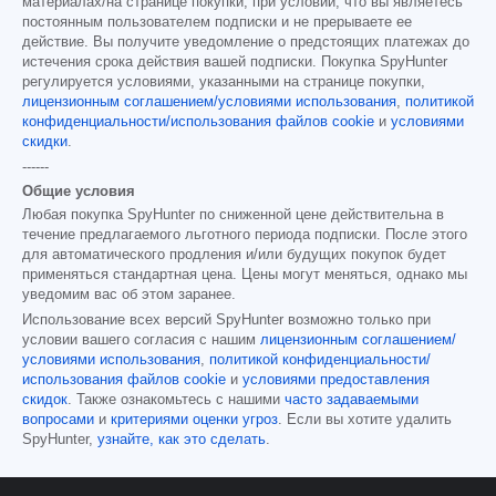
материалах/на странице покупки, при условии, что вы являетесь
постоянным пользователем подписки и не прерываете ее
действие. Вы получите уведомление о предстоящих платежах до
истечения срока действия вашей подписки. Покупка SpyHunter
регулируется условиями, указанными на странице покупки,
лицензионным соглашением/условиями использования
,
политикой
конфиденциальности/использования файлов cookie
и
условиями
скидки
.
------
Общие условия
Любая покупка SpyHunter по сниженной цене действительна в
течение предлагаемого льготного периода подписки. После этого
для автоматического продления и/или будущих покупок будет
применяться стандартная цена. Цены могут меняться, однако мы
уведомим вас об этом заранее.
Использование всех версий SpyHunter возможно только при
условии вашего согласия с нашим
лицензионным соглашением/
условиями использования
,
политикой конфиденциальности/
использования файлов cookie
и
условиями предоставления
скидок
. Также ознакомьтесь с нашими
часто задаваемыми
вопросами
и
критериями оценки угроз
. Если вы хотите удалить
SpyHunter,
узнайте, как это сделать
.