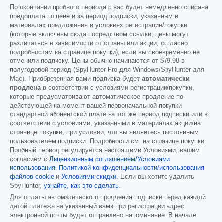
По окончании пробного периода с вас будет немедленно списана
предоплата по цене и за период подписки, указанным в
материалах предложения и условиях регистрации/покупки
(которые включены сюда посредством ссылки; цены могут
различаться в зависимости от страны или акции, согласно
подробностям на странице покупки), если вы своевременно не
отменили подписку. Цены обычно начинаются от
$79.98
в
полугодовой период (SpyHunter Pro для Windows/SpyHunter для
Mac). Приобретенная вами подписка будет
автоматически
продлена
в соответствии с условиями регистрации/покупки,
которые предусматривают автоматическое продление по
действующей на момент вашей первоначальной покупки
стандартной абонентской плате на тот же период подписки или в
соответствии с условиями, указанными в материалах акции/на
странице покупки, при условии, что вы являетесь постоянным
пользователем подписки. Подробности см. на странице покупки.
Пробный период регулируется настоящими Условиями, вашим
согласием с
Лицензионным соглашением/Условиями
использования
,
Политикой конфиденциальности/использования
файлов cookie
и
Условиями скидки
. Если вы хотите удалить
SpyHunter,
узнайте, как это сделать
.
Для оплаты автоматического продления подписки перед каждой
датой платежа на указанный вами при регистрации адрес
электронной почты будет отправлено напоминание. В начале