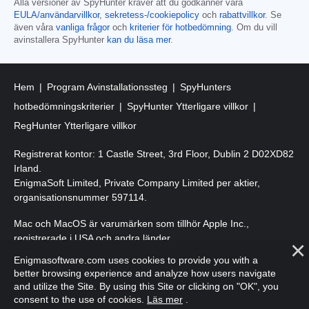
Alla versioner av SpyHunter kräver att du godkänner våra
EULA/användarvillkor
,
sekretess-/cookiepolicy
och
rabattvillkor
. Se
även våra
vanliga frågor
och
kriterier för hotbedömning
. Om du vill
avinstallera SpyHunter
kan du läsa mer
.
Hem
Program Avinstallationssteg
SpyHunters
hotbedömningskriterier
SpyHunter Ytterligare villkor
RegHunter Ytterligare villkor
Registrerat kontor: 1 Castle Street, 3rd Floor, Dublin 2 D02XD82
Irland.
EnigmaSoft Limited, Private Company Limited per aktier,
organisationsnummer 597114.
Mac och MacOS är varumärken som tillhör Apple Inc.,
registrerade i USA och andra länder.
Enigmasoftware.com uses cookies to provide you with a
Upphovsrätt 2016-
2026
. EnigmaSoft Ltd. Med ensamrätt.
better browsing experience and analyze how users navigate
and utilize the Site. By using this Site or clicking on "OK", you
consent to the use of cookies.
Läs mer
.