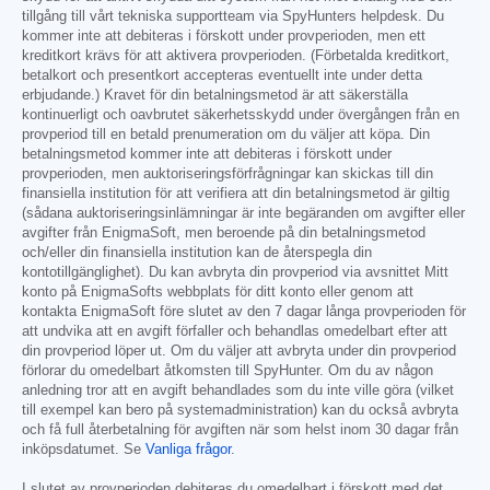
tillgång till vårt tekniska supportteam via SpyHunters helpdesk. Du
kommer inte att debiteras i förskott under provperioden, men ett
kreditkort krävs för att aktivera provperioden. (Förbetalda kreditkort,
betalkort och presentkort accepteras eventuellt inte under detta
erbjudande.) Kravet för din betalningsmetod är att säkerställa
kontinuerligt och oavbrutet säkerhetsskydd under övergången från en
provperiod till en betald prenumeration om du väljer att köpa. Din
betalningsmetod kommer inte att debiteras i förskott under
provperioden, men auktoriseringsförfrågningar kan skickas till din
finansiella institution för att verifiera att din betalningsmetod är giltig
(sådana auktoriseringsinlämningar är inte begäranden om avgifter eller
avgifter från EnigmaSoft, men beroende på din betalningsmetod
och/eller din finansiella institution kan de återspegla din
kontotillgänglighet). Du kan avbryta din provperiod via avsnittet Mitt
konto på EnigmaSofts webbplats för ditt konto eller genom att
kontakta EnigmaSoft före slutet av den 7 dagar långa provperioden för
att undvika att en avgift förfaller och behandlas omedelbart efter att
din provperiod löper ut. Om du väljer att avbryta under din provperiod
förlorar du omedelbart åtkomsten till SpyHunter. Om du av någon
anledning tror att en avgift behandlades som du inte ville göra (vilket
till exempel kan bero på systemadministration) kan du också avbryta
och få full återbetalning för avgiften när som helst inom 30 dagar från
inköpsdatumet. Se
Vanliga frågor
.
I slutet av provperioden debiteras du omedelbart i förskott med det