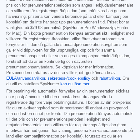
pris och för prenumerationsperioden som anges i erbjudandematerialet
och villkoren för registrerings-/köpsidan (som införlivas häri genom
hänvisning; priserna kan variera beroende på land eller kampanj per
köpsida) om du inte har sagt upp prenumerationen i tid. Priset börjar
vanligtvis på
$79.98
per halvår (SpyHunter Pro Windows/SpyHunter
för Mac). Din köpta prenumeration
förnyas automatiskt
i enlighet med
villkoren för registrerings-/köpsidan, vilka föreskriver automatiska
förnyelser till den då gällande standardprenumerationsavgiften som
gäller vid tidpunkten för ditt ursprungliga köp och för samma
prenumerationsperiod eller som anges i kampanjmaterialet/köpsidan,
förutsatt att du är en kontinuerlig och oavbruten
prenumerationsanvändare. Se köpsidan för mer information.
Provperioden omfattas av dessa villkor, ditt godkännande av
EULA/användarvillkor
,
sekretess-/cookiepolicy
och
rabattvillkor
. Om
du vill avinstallera SpyHunter
kan du läsa mer
.
För betalning vid automatisk förnyelse av din prenumeration skickas
en e-postpåminnelse till den e-postadress du angav när du
registrerade dig före varje betalningsdatum. I början av din provperiod
får du en aktiveringskod som är begränsad till endast en provperiod
och endast en enhet per konto. Din prenumeration förnyas automatiskt
till det pris och för prenumerationsperioden i enlighet med
erbjudandematerialet och villkoren för registrerings-/köpsidan (som
införlivas härmed genom hänvisning; priserna kan variera beroende på
land eller kampanjinformation per köpsida), förutsatt att du är en