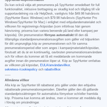
Du kan också välja att prenumerera på SpyHunter omedelbart för full
funktionalitet, inklusive borttagning av skadlig kod och tillgång till vår
supportavdelning via vår HelpDesk, vanligtvis från
$49.98
halvårsvis
(SpyHunter Basic Windows) och
$79.98
halvårsvis (SpyHunter Pro
Windows/SpyHunter för Mac) i enlighet med erbjudandematerialet och
villkoren för registrerings-/köpsidan (som införlivas häri genom
hänvisning; priserna kan variera beroende på land eller kampanj per
köpsida). Din prenumeration
förnyas automatiskt
till den då
tillämpliga standardprenumerationsavgiften som gäller vid tidpunkten
för ditt ursprungliga köp av prenumerationen och för samma
prenumerationsperiod eller som anges i kampanjmaterialet/köpsidan,
förutsatt att du är en kontinuerlig, oavbruten prenumerationsanvändare
och för vilken du kommer att få ett meddelande om kommande
avgifter innan din prenumeration löper ut. Köp av SpyHunter omfattas
av villkoren på köpsidan,
EULA/användarvillkor
,
sekretess-/cookiepolicy
och
rabattvillkor
.
------
Allmänna villkor
Alla köp av SpyHunter till rabatterat pris gäller under den erbjudna
rabatterade prenumerationsperioden. Därefter gäller den då gällande
standardprissättningen för automatiska förnyelser och/eller framtida
köp. Priserna kan komma att ändras, men vi kommer att meddela dig
i förväg om prisändringar.