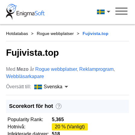
Skip
to
Svenska
content
Hotdatabas
Rogue webbplatser
Fujivista.top
Fujivista.top
Med
Mezo
år
Rogue webbplatser
,
Reklamprogram
,
Webbläsarkapare
Översätt till:
Svenska
Scorekort för hot
?
Popularity Rank:
5,365
Hotnivå:
20 % (Vanligt)
Infekterade datorer:
518