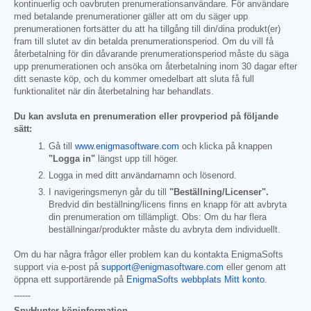
kontinuerlig och oavbruten prenumerationsanvändare. För användare
med betalande prenumerationer gäller att om du säger upp
prenumerationen fortsätter du att ha tillgång till din/dina produkt(er)
fram till slutet av din betalda prenumerationsperiod. Om du vill få
återbetalning för din dåvarande prenumerationsperiod måste du säga
upp prenumerationen och ansöka om återbetalning inom 30 dagar efter
ditt senaste köp, och du kommer omedelbart att sluta få full
funktionalitet när din återbetalning har behandlats.
Du kan avsluta en prenumeration eller provperiod på följande
sätt:
Gå till
www.enigmasoftware.com
och klicka på knappen
"Logga in"
längst upp till höger.
Logga in med ditt användarnamn och lösenord.
I navigeringsmenyn går du till
"Beställning/Licenser".
Bredvid din beställning/licens finns en knapp för att avbryta
din prenumeration om tillämpligt. Obs: Om du har flera
beställningar/produkter måste du avbryta dem individuellt.
Om du har några frågor eller problem kan du kontakta EnigmaSofts
support via e-post på
support@enigmasoftware.com
eller genom att
öppna ett supportärende på
EnigmaSofts webbplats Mitt konto
.
------
SpyHunter-köpinformation