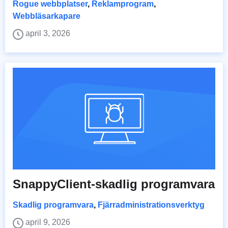
Rogue webbplatser
,
Reklamprogram
,
Webbläsarkapare
april 3, 2026
SnappyClient-skadlig programvara
Skadlig programvara
,
Fjärradministrationsverktyg
april 9, 2026