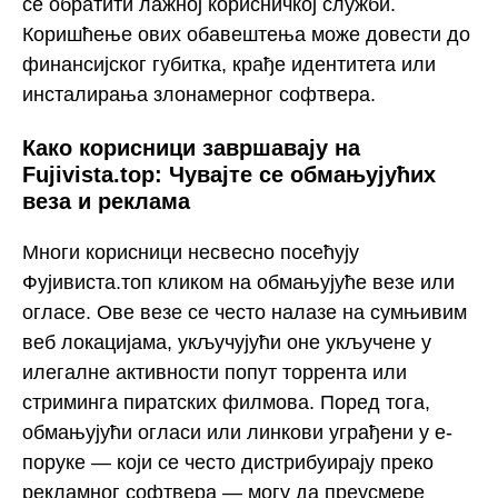
се обратити лажној корисничкој служби.
Коришћење ових обавештења може довести до
финансијског губитка, крађе идентитета или
инсталирања злонамерног софтвера.
Како корисници завршавају на
Fujivista.top: Чувајте се обмањујућих
веза и реклама
Многи корисници несвесно посећују
Фујивиста.топ кликом на обмањујуће везе или
огласе. Ове везе се често налазе на сумњивим
веб локацијама, укључујући оне укључене у
илегалне активности попут торрента или
стриминга пиратских филмова. Поред тога,
обмањујући огласи или линкови уграђени у е-
поруке — који се често дистрибуирају преко
рекламног софтвера — могу да преусмере