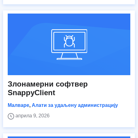
Злонамерни софтвер
SnappyClient
Малваре
,
Алати за удаљену администрацију
априла 9, 2026