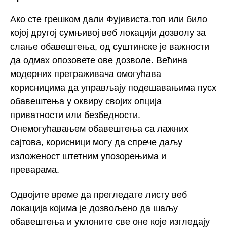
Ако сте грешком дали Фујивиста.топ или било
којој другој сумњивој веб локацији дозволу за
слање обавештења, од суштинске је важности
да одмах опозовете ове дозволе. Већина
модерних претраживача омогућава
корисницима да управљају подешавањима пусх
обавештења у оквиру својих опција
приватности или безбедности.
Онемогућавањем обавештења са лажних
сајтова, корисници могу да спрече даљу
изложеност штетним упозорењима и
преварама.
Одвојите време да прегледате листу веб
локација којима је дозвољено да шаљу
обавештења и уклоните све оне које изгледају