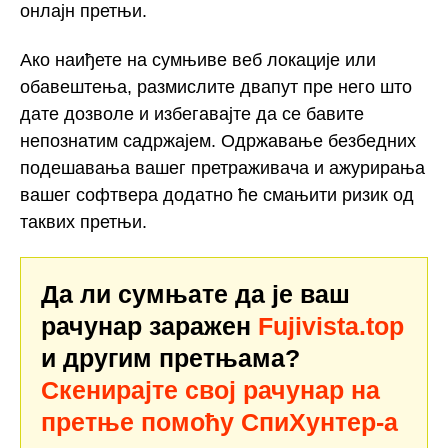
онлајн претњи.
Ако наиђете на сумњиве веб локације или
обавештења, размислите двапут пре него што
дате дозволе и избегавајте да се бавите
непознатим садржајем. Одржавање безбедних
подешавања вашег претраживача и ажурирања
вашег софтвера додатно ће смањити ризик од
таквих претњи.
Да ли сумњате да је ваш
рачунар заражен
Fujivista.top
и другим претњама?
Скенирајте свој рачунар на
претње помоћу СпиХунтер-а