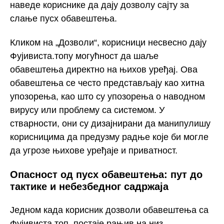
наведе кориснике да дају дозволу сајту за
слање пусх обавештења.
Кликом на „Дозволи“, корисници несвесно дају
Фујивиста.топу могућност да шаље
обавештења директно на њихов уређај. Ова
обавештења се често представљају као хитна
упозорења, као што су упозорења о наводном
вирусу или проблему са системом. У
стварности, они су дизајнирани да манипулишу
корисницима да предузму радње које би могле
да угрозе њихове уређаје и приватност.
Опасност од пусх обавештења: пут до
тактике и небезбедног садржаја
Једном када корисник дозволи обавештења са
Фујивиста.топ, постаје рањив на низ