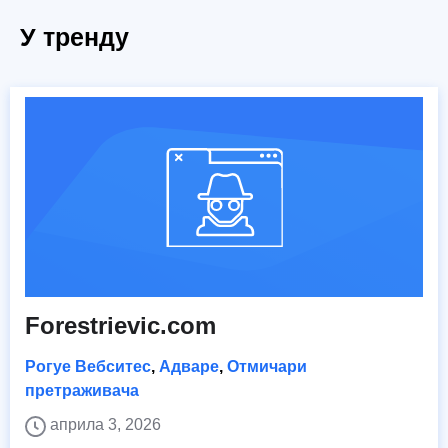
У тренду
Forestrievic.com
Рогуе Вебситес
,
Адваре
,
Отмичари
претраживача
априла 3, 2026