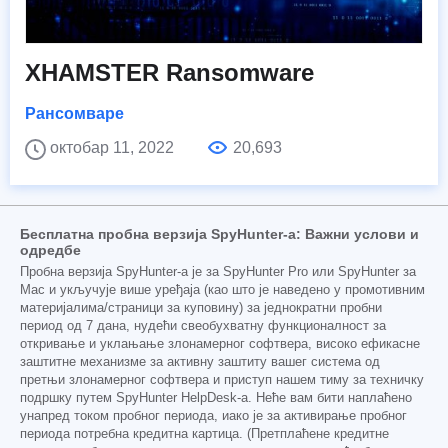
XHAMSTER Ransomware
Рансомваре
октобар 11, 2022
20,693
Бесплатна пробна верзија SpyHunter-а: Важни услови и
одредбе
Пробна верзија SpyHunter-а је за SpyHunter Pro или SpyHunter за
Mac и укључује више уређаја (као што је наведено у промотивним
материјалима/страници за куповину) за једнократни пробни
период од 7 дана, нудећи свеобухватну функционалност за
откривање и уклањање злонамерног софтвера, високо ефикасне
заштитне механизме за активну заштиту вашег система од
претњи злонамерног софтвера и приступ нашем тиму за техничку
подршку путем SpyHunter HelpDesk-а. Неће вам бити наплаћено
унапред током пробног периода, иако је за активирање пробног
периода потребна кредитна картица. (Претплаћене кредитне