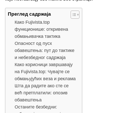
Преглед садржаја
Како Fujivista.top
функционише: откривена
обмањивачка тактика
Опасност од пусх
обавештења: пут до тактике
и небезбедног садржаја
Како корисници завршавају
на Fujivista.top: Чувајте се
обмањујућих веза и реклама
Шта да радите ако сте се
већ претплатили: опозив
обавештења
Останите безбедни: