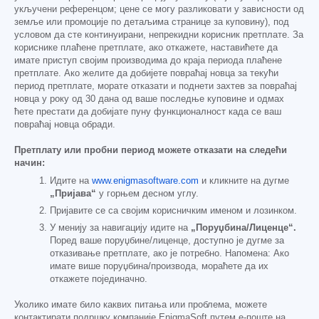
укључени референцом; цене се могу разликовати у зависности од
земље или промоције по детаљима странице за куповину), под
условом да сте континуирани, непрекидни корисник претплате. За
кориснике плаћене претплате, ако откажете, наставићете да
имате приступ својим производима до краја периода плаћене
претплате. Ако желите да добијете повраћај новца за текући
период претплате, морате отказати и поднети захтев за повраћај
новца у року од 30 дана од ваше последње куповине и одмах
ћете престати да добијате пуну функционалност када се ваш
повраћај новца обради.
Претплату или пробни период можете отказати на следећи
начин:
Идите на
www.enigmasoftware.com
и кликните на дугме
„Пријава“
у горњем десном углу.
Пријавите се са својим корисничким именом и лозинком.
У менију за навигацију идите на
„Поруџбина/Лиценце“.
Поред ваше поруџбине/лиценце, доступно је дугме за
отказивање претплате, ако је потребно. Напомена: Ако
имате више поруџбина/производа, мораћете да их
откажете појединачно.
Уколико имате било каквих питања или проблема, можете
контактирати подршку компаније EnigmaSoft путем е-поште на