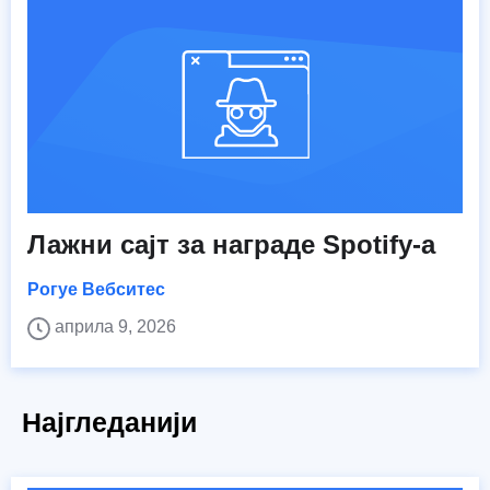
Лажни сајт за награде Spotify-а
Рогуе Вебситес
априла 9, 2026
Најгледанији