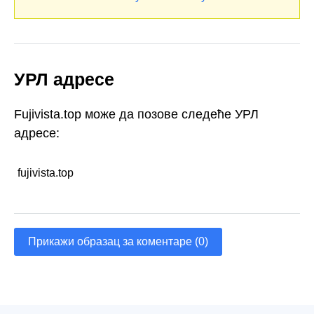
УРЛ адресе
Fujivista.top може да позове следеће УРЛ
адресе:
fujivista.top
Прикажи образац за коментаре (0)