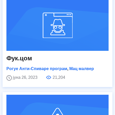
Фук.цом
Рогуе Анти-Спиваре програм
,
Мац малвер
јуна 26, 2023
21,204