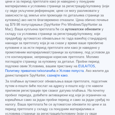
цени и за период претплате како је наведено у понудним
материјалима и условима странице за регистрацију/куповину (који
су овде укључени референцом; цене се могу разликовати у
зависности од земље или промоције по детаљима странице за
куповину) ако нисте благовремено отказали. Цена обично почиње
од
$79.98
полугодишње (SpyHunter Pro Windows/SpyHunter за
Mac). Ваша купљена претплата ће се
аутоматски обновити
у
складу са условима странице за регистрацију/куповину, који
предвиђају аутоматско обнављање по тада важећој стандардној
накнади за претплату која је на снази у време ваше првобитне
куповине и за исти период претплате или како је наведено у
промотивним материјалима/страници за куповину, под условом да
сте континуирани, непрекидни корисник претплате. Молимо
погледајте страницу за куповину за детаље. Пробни период
подлеже овим Условима, вашем пристанку на
EULA/TOS
,
Политику приватности/колачића
и
Услове попуста
. Ако желите да
деинсталирате SpyHunter,
сазнајте како
.
За плаћање аутоматског обнављања ваше претплате, подсетник
путем е-поште биће послат на адресу е-поште коју сте навели
приликом регистрације пре сваког датума плаћања. На почетку
пробног периода, добићете активациони код који је ограничен на
коришћење само за један пробни период и само за један уређај по
налогу. Ваша претплата ће се аутоматски обновити по цени и за
период претплате у складу са понудним материјалима и
условима странице за регистрацију/куповину (који су овде