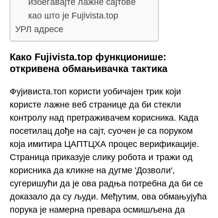
избегавајте лажне сајтове
као што је Fujivista.top
УРЛ адресе
Како Fujivista.top функционише:
откривена обмањивачка тактика
Фујивиста.топ користи уобичајен трик који
користе лажне веб странице да би стекли
контролу над претраживачем корисника. Када
посетилац дође на сајт, суочен је са поруком
која имитира ЦАПТЦХА процес верификације.
Страница приказује слику робота и тражи од
корисника да кликне на дугме 'Дозволи',
сугеришући да је ова радња потребна да би се
доказало да су људи. Међутим, ова обмањујућа
порука је намерна превара осмишљена да