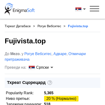
Skip
to
Српски
content
Тхреат Датабасе
Рогуе Вебситес
Fujivista.top
Fujivista.top
До
Mezo.
у
Рогуе Вебситес
,
Адваре
,
Отмичари
претраживача
Преведи на:
Српски
Тхреат Сцорецард
?
Popularity Rank:
5,365
Ниво претње:
20 % (Нормално)
Заражени рачунари:
518