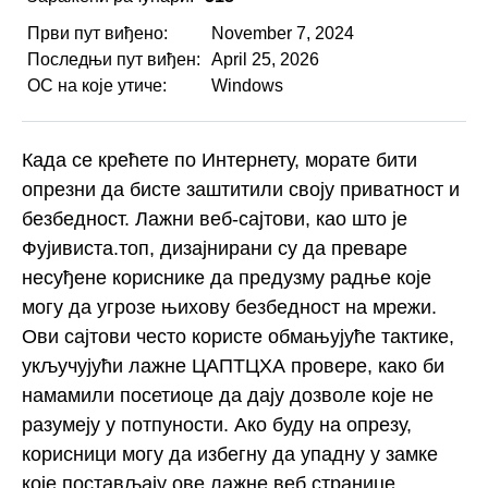
Први пут виђено:
November 7, 2024
Последњи пут виђен:
April 25, 2026
ОС на које утиче:
Windows
Када се крећете по Интернету, морате бити
опрезни да бисте заштитили своју приватност и
безбедност. Лажни веб-сајтови, као што је
Фујивиста.топ, дизајнирани су да преваре
несуђене кориснике да предузму радње које
могу да угрозе њихову безбедност на мрежи.
Ови сајтови често користе обмањујуће тактике,
укључујући лажне ЦАПТЦХА провере, како би
намамили посетиоце да дају дозволе које не
разумеју у потпуности. Ако буду на опрезу,
корисници могу да избегну да упадну у замке
које постављају ове лажне веб странице.