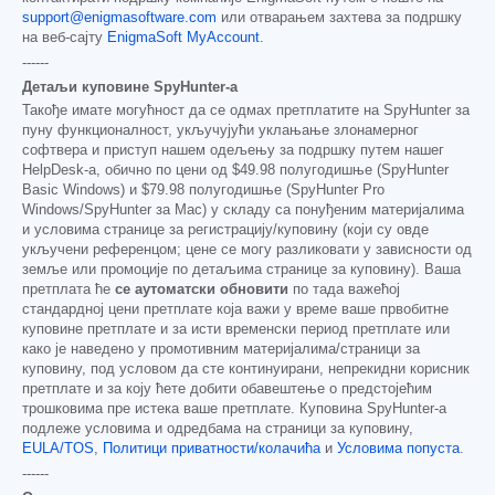
support@enigmasoftware.com
или отварањем захтева за подршку
на веб-сајту
EnigmaSoft MyAccount
.
------
Детаљи куповине SpyHunter-а
Такође имате могућност да се одмах претплатите на SpyHunter за
пуну функционалност, укључујући уклањање злонамерног
софтвера и приступ нашем одељењу за подршку путем нашег
HelpDesk-а, обично по цени од
$49.98
полугодишње (SpyHunter
Basic Windows) и
$79.98
полугодишње (SpyHunter Pro
Windows/SpyHunter за Mac) у складу са понуђеним материјалима
и условима странице за регистрацију/куповину (који су овде
укључени референцом; цене се могу разликовати у зависности од
земље или промоције по детаљима странице за куповину). Ваша
претплата ће
се аутоматски обновити
по тада важећој
стандардној цени претплате која важи у време ваше првобитне
куповине претплате и за исти временски период претплате или
како је наведено у промотивним материјалима/страници за
куповину, под условом да сте континуирани, непрекидни корисник
претплате и за коју ћете добити обавештење о предстојећим
трошковима пре истека ваше претплате. Куповина SpyHunter-а
подлеже условима и одредбама на страници за куповину,
EULA/TOS
,
Политици приватности/колачића
и
Условима попуста
.
------