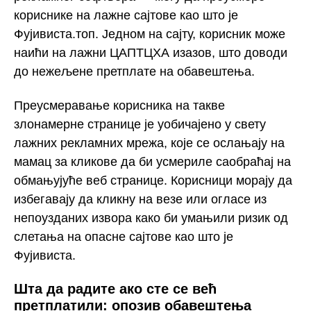
кориснике на лажне сајтове као што је
Фујивиста.топ. Једном на сајту, корисник може
наићи на лажни ЦАПТЦХА изазов, што доводи
до нежељене претплате на обавештења.
Преусмеравање корисника на такве
злонамерне странице је уобичајено у свету
лажних рекламних мрежа, које се ослањају на
мамац за кликове да би усмериле саобраћај на
обмањујуће веб странице. Корисници морају да
избегавају да кликну на везе или огласе из
непоузданих извора како би умањили ризик од
слетања на опасне сајтове као што је
Фујивиста.
Шта да радите ако сте се већ
претплатили: опозив обавештења