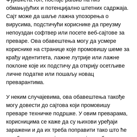
обмањујућих и потенцијално штетних садржаја.
Сајт може да шаље лажна упозорења о
вирусима, подстичући кориснике да преузму
непоуздан софтвер или посете веб-сајтове за
преваре. Ова обавештења могу да усмере
кориснике на странице које промовишу шеме за
крађу идентитета, лажне лутрије или лажне
поклоне које их подстичу да открију осетљиве
личне податке или пошаљу новац
преварантима.
У неким случајевима, ова обавештења такође
могу довести до сајтова који промовишу
преваре техничке подршке. У овим преварама,
корисницима се каже да су њихови уређаји
заражени и да их треба поправити тако што ће