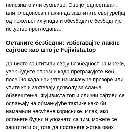
непознато или сумњиво. Ово је једноставан,
али плодоносан начин да заштитите свој уређај
од нежељених упада и обезбедите безбедније
искуство прегледања.
Останите безбедни: избегавајте лажне
сајтове као што је Fujivista.top
Да бисте заштитили своју безбедност на мрежи,
увек будите опрезни када претражујете Веб,
посебно када наиђете на искачуће прозоре или
упите који захтевају дозволу за слање
обавештења. Фујивиста.топ и слични сајтови се
ослањају на обмањујуће тактике како би
намамили несуђене кориснике. Ипак, ако
останете будни и упознати са тим, можете се
заштитити од тога да постанете жртва ових