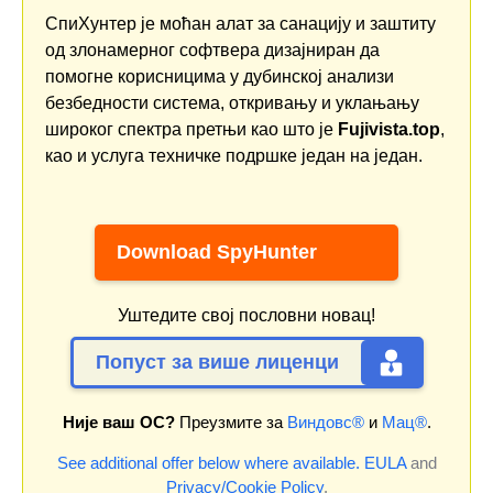
СпиХунтер је моћан алат за санацију и заштиту
од злонамерног софтвера дизајниран да
помогне корисницима у дубинској анализи
безбедности система, откривању и уклањању
широког спектра претњи као што је
Fujivista.top
,
као и услуга техничке подршке један на један.
Download SpyHunter
Уштедите свој пословни новац!
Попуст за више лиценци
Није ваш ОС?
Преузмите за
Виндовс®
и
Мац®
.
See additional offer below where available.
EULA
and
Privacy/Cookie Policy
.