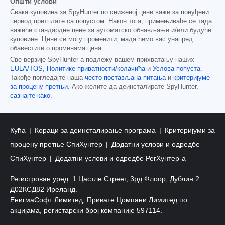
Општи услови
Свака куповина за SpyHunter по сниженој цени важи за понуђени
период претплате са попустом. Након тога, примењиваће се тада
важеће стандардне цене за аутоматско обнављање и/или будуће
куповине. Цене се могу променити, мада ћемо вас унапред
обавестити о променама цена.
Све верзије SpyHunter-а подлежу вашем прихватању наших
EULA/TOS
,
Политике приватности/колачића
и
Услова попуста
.
Такође погледајте наша
често постављана питања
и
критеријуме
за процену претњи
. Ако желите да деинсталирате SpyHunter,
сазнајте како
.
Кућа
Кораци за деинсталирање програма
Критеријуми за
процену претње СпиХунтер
Додатни услови и одредбе
СпиХунтер
Додатни услови и одредбе РегХунтер-а
Регистрован уред: 1 Цастле Стреет, 3рд Флоор, Дублин 2
Д02КСД82 Иреланд.
ЕнигмаСофт Лимитед, Привате Цомпани Лимитед по
акцијама, регистарски број компаније 597114.