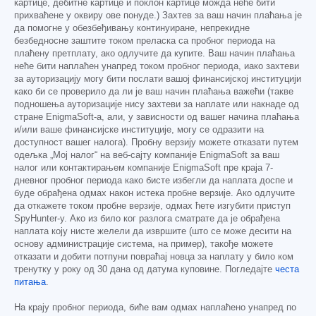
картице, дебитне картице и поклон картице можда неће бити
прихваћене у оквиру ове понуде.) Захтев за ваш начин плаћања је
да помогне у обезбеђивању континуиране, непрекидне
безбедносне заштите током преласка са пробног периода на
плаћену претплату, ако одлучите да купите. Ваш начин плаћања
неће бити наплаћен унапред током пробног периода, иако захтеви
за ауторизацију могу бити послати вашој финансијској институцији
како би се проверило да ли је ваш начин плаћања важећи (такве
подношења ауторизације нису захтеви за наплате или накнаде од
стране EnigmaSoft-а, али, у зависности од вашег начина плаћања
и/или ваше финансијске институције, могу се одразити на
доступност вашег налога). Пробну верзију можете отказати путем
одељка „Мој налог“ на веб-сајту компаније EnigmaSoft за ваш
налог или контактирањем компаније EnigmaSoft пре краја 7-
дневног пробног периода како бисте избегли да наплата доспе и
буде обрађена одмах након истека пробне верзије. Ако одлучите
да откажете током пробне верзије, одмах ћете изгубити приступ
SpyHunter-у. Ако из било ког разлога сматрате да је обрађена
наплата коју нисте желели да извршите (што се може десити на
основу администрације система, на пример), такође можете
отказати и добити потпуни повраћај новца за наплату у било ком
тренутку у року од 30 дана од датума куповине. Погледајте
честа
питања
.
На крају пробног периода, биће вам одмах наплаћено унапред по