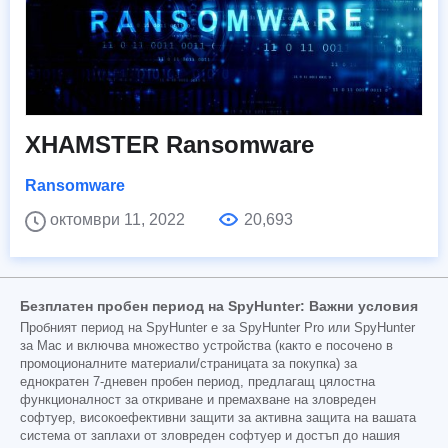
XHAMSTER Ransomware
Ransomware
октомври 11, 2022
20,693
Безплатен пробен период на SpyHunter: Важни условия
Пробният период на SpyHunter е за SpyHunter Pro или SpyHunter
за Mac и включва множество устройства (както е посочено в
промоционалните материали/страницата за покупка) за
еднократен 7-дневен пробен период, предлагащ цялостна
функционалност за откриване и премахване на зловреден
софтуер, високоефективни защити за активна защита на вашата
система от заплахи от зловреден софтуер и достъп до нашия