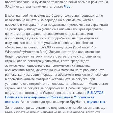
възстановяване на сумата за таксата по всяко време в рамките на
30 дни от датата на покупката. Вижте
ЧЗВ
.
В края на пробния период ще бъдете таксувани предварително
незабавно на цената и за периода на абонамента, както е
посочено в материалите за предлагане и условията на страницата
за регистрация/покупка (които са включени тук чрез препратка;
цените могат да варират в зависимост от държавата или
промоцията, за да се посочат подробности на страницата за
покупка), ако не сте го анулирали своевременно. Цената
обикновено започва от
$79.98
на полугодие (SpyHunter Pro
Windows/SpyHunter за Mac). Закупеният от вас абонамент ще
бъде
подновен автоматично
в съответствие с условията на
страницата за регистрация/покупка, които предвиждат
автоматично подновяване на приложимата стандартна
абонаментна такса, действаща към момента на първоначалната
ви покупка, и за същия период на абонамент или както е посочено
в промоционалните материали/страницата за покупка, при
условие че сте потребител с непрекъснат абонамент. Моля, вижте
страницата за покупка за подробности. Пробният период е
предмет на настоящите Условия, вашето съгласие с
EULA/TOS
,
Политиката за поверителност/бисквитките
и
Условията за
отстъпка
. Ако желаете да деинсталирате SpyHunter,
научете как
.
За плащане при автоматично подновяване на абонамента ви, ще
бъде изпратено имейл напомняне на имейл адреса, който сте