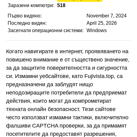
Заразени компютри:
518
Първо видяно:
November 7, 2024
Последно видян:
April 25, 2026
Засегнати операционни системи:
Windows
Когато навигирате в интернет, проявяването на
повишено внимание е от съществено значение,
за да защитите поверителността и сигурността
си. Измамни уебсайтове, като Fujivista.top, са
предназначени да заблудят нищо
неподозиращите потребители да предприемат
действия, които могат да компрометират
тяхната онлайн безопасност. Тези сайтове
често използват измамни тактики, включително
фалшиви CAPTCHA проверки, за да примамят
посетителите да предоставят разрешения,