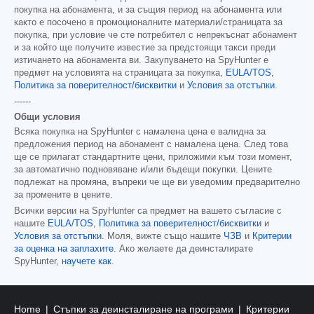
покупка на абонамента, и за същия период на абонамента или
както е посочено в промоционалните материали/страницата за
покупка, при условие че сте потребител с непрекъснат абонамент
и за който ще получите известие за предстоящи такси преди
изтичането на абонамента ви. Закупуването на SpyHunter е
предмет на условията на страницата за покупка,
EULA/TOS
,
Политика за поверителност/бисквитки
и
Условия за отстъпки
.
------
Общи условия
Всяка покупка на SpyHunter с намалена цена е валидна за
предложения период на абонамент с намалена цена. След това
ще се прилагат стандартните цени, приложими към този момент,
за автоматично подновяване и/или бъдещи покупки. Цените
подлежат на промяна, въпреки че ще ви уведомим предварително
за промените в цените.
Всички версии на SpyHunter са предмет на вашето съгласие с
нашите
EULA/TOS
,
Политика за поверителност/бисквитки
и
Условия за отстъпки
. Моля, вижте също нашите
ЧЗВ
и
Критерии
за оценка на заплахите
. Ако желаете да деинсталирате
SpyHunter,
научете как
.
Home
Стъпки за деинсталиране на програми
Критерии