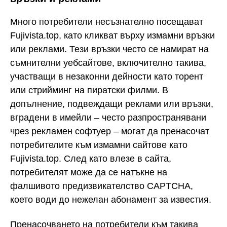
Много потребители несъзнателно посещават
Fujivista.top, като кликват върху измамни връзки
или реклами. Тези връзки често се намират на
съмнителни уебсайтове, включително такива,
участващи в незаконни дейности като торент
или стрийминг на пиратски филми. В
допълнение, подвеждащи реклами или връзки,
вградени в имейли – често разпространявани
чрез рекламен софтуер – могат да пренасочат
потребителите към измамни сайтове като
Fujivista.top. След като влезе в сайта,
потребителят може да се натъкне на
фалшивото предизвикателство CAPTCHA,
което води до нежелан абонамент за известия.
Пренасочването на потребители към такива