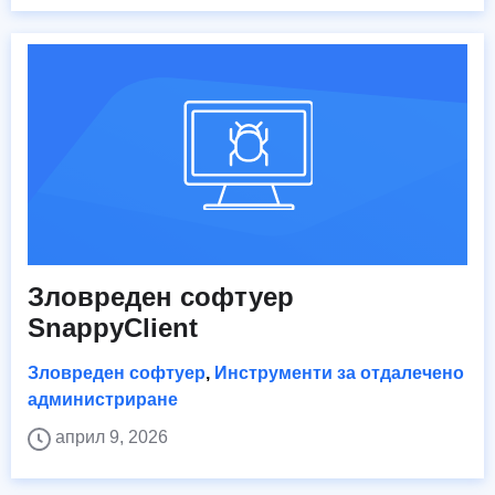
Зловреден софтуер
SnappyClient
Зловреден софтуер
,
Инструменти за отдалечено
администриране
април 9, 2026