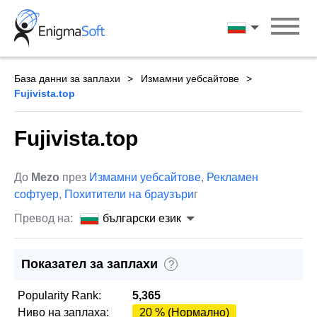
Skip
to
български ези
content
База данни за заплахи
Измамни уебсайтове
Fujivista.top
Fujivista.top
До
Mezo
през
Измамни уебсайтове
,
Рекламен
софтуер
,
Похитители на браузъри
г
Превод на:
български език
Показател за заплахи
?
Popularity Rank:
5,365
Ниво на заплаха:
20 % (Нормално)