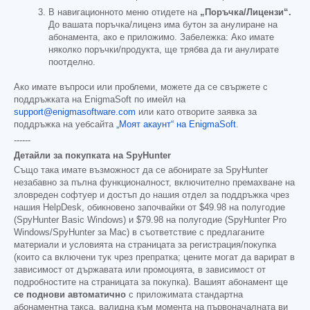
В навигационното меню отидете на
„Поръчка/Лицензи“.
До вашата поръчка/лиценз има бутон за анулиране на
абонамента, ако е приложимо. Забележка: Ако имате
няколко поръчки/продукта, ще трябва да ги анулирате
поотделно.
Ако имате въпроси или проблеми, можете да се свържете с
поддръжката на EnigmaSoft по имейл на
support@enigmasoftware.com
или като отворите заявка за
поддръжка на уебсайта
„Моят акаунт“ на EnigmaSoft
.
------
Детайли за покупката на SpyHunter
Също така имате възможност да се абонирате за SpyHunter
незабавно за пълна функционалност, включително премахване на
зловреден софтуер и достъп до нашия отдел за поддръжка чрез
нашия HelpDesk, обикновено започвайки от
$49.98
на полугодие
(SpyHunter Basic Windows) и
$79.98
на полугодие (SpyHunter Pro
Windows/SpyHunter за Mac) в съответствие с предлаганите
материали и условията на страницата за регистрация/покупка
(които са включени тук чрез препратка; цените могат да варират в
зависимост от държавата или промоцията, в зависимост от
подробностите на страницата за покупка). Вашият абонамент ще
се поднови автоматично
с приложимата стандартна
абонаментна такса, валидна към момента на първоначалната ви