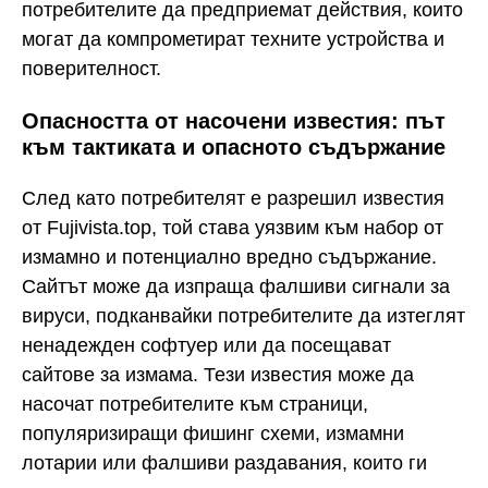
потребителите да предприемат действия, които
могат да компрометират техните устройства и
поверителност.
Опасността от насочени известия: път
към тактиката и опасното съдържание
След като потребителят е разрешил известия
от Fujivista.top, той става уязвим към набор от
измамно и потенциално вредно съдържание.
Сайтът може да изпраща фалшиви сигнали за
вируси, подканвайки потребителите да изтеглят
ненадежден софтуер или да посещават
сайтове за измама. Тези известия може да
насочат потребителите към страници,
популяризиращи фишинг схеми, измамни
лотарии или фалшиви раздавания, които ги