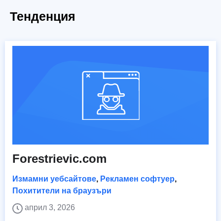
Тенденция
Forestrievic.com
Измамни уебсайтове
,
Рекламен софтуер
,
Похитители на браузъри
април 3, 2026