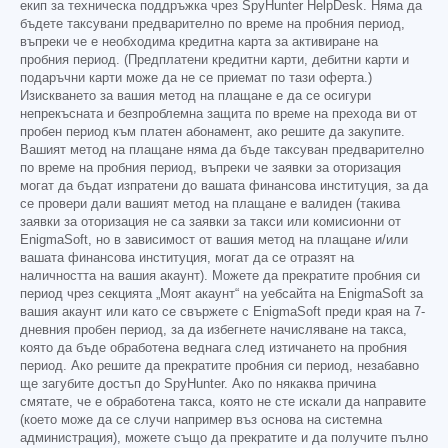
екип за техническа поддръжка чрез SpyHunter HelpDesk. Няма да
бъдете таксувани предварително по време на пробния период,
въпреки че е необходима кредитна карта за активиране на
пробния период. (Предплатени кредитни карти, дебитни карти и
подаръчни карти може да не се приемат по тази оферта.)
Изискването за вашия метод на плащане е да се осигури
непрекъсната и безпроблемна защита по време на прехода ви от
пробен период към платен абонамент, ако решите да закупите.
Вашият метод на плащане няма да бъде таксуван предварително
по време на пробния период, въпреки че заявки за оторизация
могат да бъдат изпратени до вашата финансова институция, за да
се провери дали вашият метод на плащане е валиден (такива
заявки за оторизация не са заявки за такси или комисионни от
EnigmaSoft, но в зависимост от вашия метод на плащане и/или
вашата финансова институция, могат да се отразят на
наличността на вашия акаунт). Можете да прекратите пробния си
период чрез секцията „Моят акаунт“ на уебсайта на EnigmaSoft за
вашия акаунт или като се свържете с EnigmaSoft преди края на 7-
дневния пробен период, за да избегнете начисляване на такса,
която да бъде обработена веднага след изтичането на пробния
период. Ако решите да прекратите пробния си период, незабавно
ще загубите достъп до SpyHunter. Ако по някаква причина
смятате, че е обработена такса, която не сте искали да направите
(което може да се случи например въз основа на системна
администрация), можете също да прекратите и да получите пълно