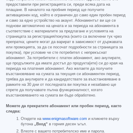
предоставили при регистрацията си, преди всяка дата на
плащане. В началото на пробния период ще получите
активационен код, който е ограничен до само един пробен период
и само за едно устройство на акаунт. Абонаментът ви ще се
поднови автоматично на цената и за периода на абонамента в
съответствие с материалите за предлагане и условията на
страницата за регистрация/покупка (които са включени тук чрез
препратка; цените могат да варират в зависимост от държавата
или промоцията, за да се посочат подробности за страницата за
покупка), при условие че сте потребител с непрекъснат
абонамент. За потребители с платен абонамент, ако анулирате,
ще продължите да имате достъп до продукта(ите) си до края на
периода на платения абонамент. Ако желаете да получите
възстановяване на сумата за текущия си абонаментен период,
трябва да анулирате и да кандидатствате за възстановяване в
рамките на 30 дни от последната ви покупка и незабавно ще
спрете да получавате пълна функционалност, когато
възстановяването на сумата ви бъде обработено.
Можете да прекратите абонамент или пробен период, както
следва:
Отидете на
www.enigmasoftware.com
и кликнете върху
бутона
„Вход“
в горния десен ъгъл.
Влезте с вашето потребителско име и парола.