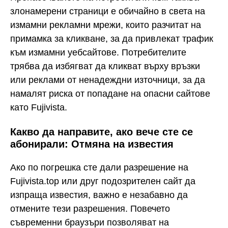
злонамерени страници е обичайно в света на
измамни рекламни мрежи, които разчитат на
примамка за кликване, за да привлекат трафик
към измамни уебсайтове. Потребителите
трябва да избягват да кликват върху връзки
или реклами от ненадеждни източници, за да
намалят риска от попадане на опасни сайтове
като Fujivista.
Какво да направите, ако вече сте се
абонирали: Отмяна на известия
Ако по погрешка сте дали разрешение на
Fujivista.top или друг подозрителен сайт да
изпраща известия, важно е незабавно да
отмените тези разрешения. Повечето
съвременни браузъри позволяват на