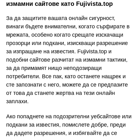
измамни сайтове като Fujivista.top
За да защитите вашата онлайн сигурност,
винаги бъдете внимателни, когато сърфирате в
мрежата, особено когато срещате изскачащи
прозорци или подкани, изискващи разрешение
за изпращане на известия. Fujivista.top и
подобни сайтове разчитат на измамни тактики,
за да примамят нищо неподозиращи
потребители. Все пак, като останете нащрек и
сте запознати с него, можете да се предпазите
от това да станете жертва на тези онлайн
заплахи.
Ако попаднете на подозрителни уебсайтове или
подкани за известия, помислете добре, преди
да дадете разрешения, и избягвайте да се