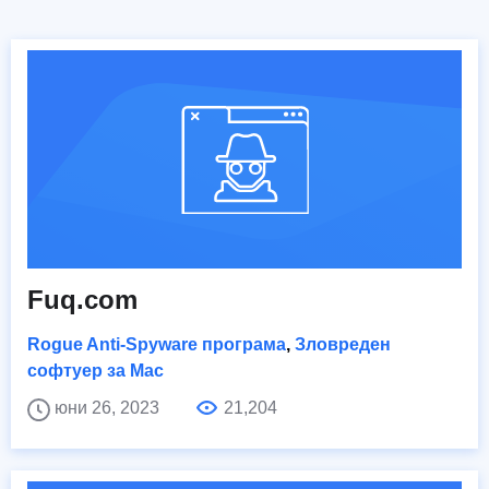
Fuq.com
Rogue Anti-Spyware програма
,
Зловреден
софтуер за Mac
юни 26, 2023
21,204