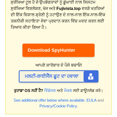
ਸੁਰੱਖਿਆ ਟੂਲ ਹੈ ਜੋ ਉਪਭੋਗਤਾਵਾਂ ਨੂੰ ਡੂੰਘਾਈ ਨਾਲ ਸਿਸਟਮ
ਸੁਰੱਖਿਆ ਵਿਸ਼ਲੇਸ਼ਣ, ਖੋਜ ਅਤੇ
Fujivista.top
ਵਰਗੇ ਖਤਰਿਆਂ
ਦੀ ਇੱਕ ਵਿਸ਼ਾਲ ਸ਼੍ਰੇਣੀ ਨੂੰ ਹਟਾਉਣ ਦੇ ਨਾਲ-ਨਾਲ ਇੱਕ-ਨਾਲ-ਇੱਕ
ਤਕਨੀਕੀ ਸਹਾਇਤਾ ਸੇਵਾ ਪ੍ਰਦਾਨ ਕਰਨ ਵਿੱਚ ਮਦਦ ਕਰਨ ਲਈ
ਤਿਆਰ ਕੀਤਾ ਗਿਆ ਹੈ।
Download SpyHunter
ਆਪਣੇ ਕਾਰੋਬਾਰ ਦੇ ਪੈਸੇ ਬਚਾਓ!
ਮਲਟੀ-ਲਾਈਸੈਂਸ ਛੂਟ ਦਾ ਹਵਾਲਾ
ਤੁਹਾਡਾ OS ਨਹੀਂ ਹੈ?
ਵਿੰਡੋਜ਼®
ਅਤੇ
ਮੈਕ®
ਲਈ ਡਾਊਨਲੋਡ ਕਰੋ।
See additional offer below where available.
EULA
and
Privacy/Cookie Policy
.