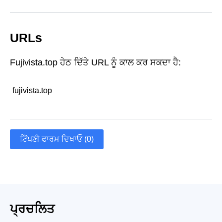
URLs
Fujivista.top ਹੇਠ ਦਿੱਤੇ URL ਨੂੰ ਕਾਲ ਕਰ ਸਕਦਾ ਹੈ:
fujivista.top
ਟਿੱਪਣੀ ਫਾਰਮ ਦਿਖਾਓ (0)
ਪ੍ਰਚਲਿਤ