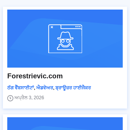
Forestrievic.com
ਠੱਗ ਵੈੱਬਸਾਈਟਾਂ
,
ਐਡਵੇਅਰ
,
ਬ੍ਰਾਊਜ਼ਰ ਹਾਈਜੈਕਰ
ਅਪ੍ਰੈਲ 3, 2026