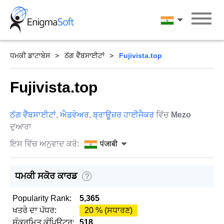
Skip
to
पंजाबी
content
ਧਮਕੀ ਡਾਟਾਬੇਸ
ਠੱਗ ਵੈੱਬਸਾਈਟਾਂ
Fujivista.top
Fujivista.top
ਠੱਗ ਵੈੱਬਸਾਈਟਾਂ
,
ਐਡਵੇਅਰ
,
ਬ੍ਰਾਊਜ਼ਰ ਹਾਈਜੈਕਰ
ਵਿੱਚ
Mezo
ਦੁਆਰਾ
ਇਸ ਵਿੱਚ ਅਨੁਵਾਦ ਕਰੋ:
पंजाबी
ਧਮਕੀ ਸਕੋਰ ਕਾਰਡ
?
Popularity Rank:
5,365
ਖਤਰੇ ਦਾ ਪੱਧਰ:
20 % (ਸਧਾਰਣ)
ਸੰਕਰਮਿਤ ਕੰਪਿਊਟਰ:
518