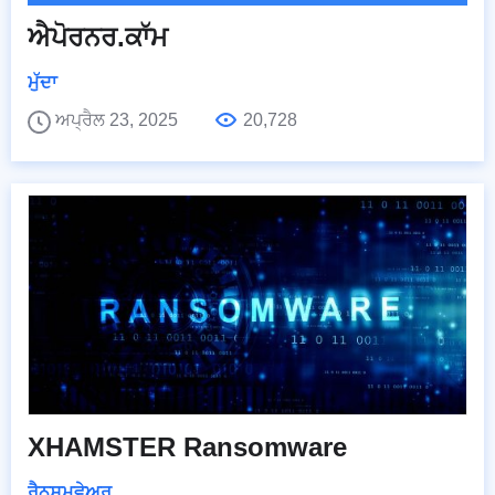
ਐਪੋਰਨਰ.ਕਾੱਮ
ਮੁੱਦਾ
ਅਪ੍ਰੈਲ 23, 2025
20,728
XHAMSTER Ransomware
ਰੈਨਸਮਵੇਅਰ