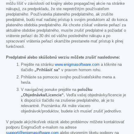
môžu líšiť v závislosti od krajiny alebo propagačnej akcie na stránke
nákupu), za predpokladu, že ste nepretržitým používateľom
predplatného. Používatelia plateného predplatného, ak zrušíte
predplatné, budú mať naďalej prístup k svojim produktom až do konca
plateného obdobia predplatného. Ak chcete získať vrátenie peňazí za
aktuálne obdobie predplatného, musíte zrušiť predplatné a požiadať o
vrátenie peňazí do 30 dní od vášho posledného nákupu a po
spracovaní vrátenia peňazí okamžite prestanete mať prístup k plnej
funkčnosti.
Predplatné alebo skúšobnú verziu môžete zrušiť nasledovne:
Prejdite na stránku
www.enigmasoftware.com
a kliknite na
tlačidlo
„Prihlásiť sa“
v pravom hornom rohu.
Prihláste sa pomocou svojho používateľského mena a
hesla.
V navigačnej ponuke prejdite na
položku
„Objednávka/Licencie“.
Vedľa vašej objednávky/licencie je
k dispozícii tlačidlo na zrušenie predplatného, ak je to
relevantné. Poznámka: Ak máte viacero
objednávok/produktov, budete ich musieť zrušiť jednotlivo.
V prípade akýchkoľvek otázok alebo problémov môžete kontaktovať
podporu EnigmaSoft e-mailom na adrese
support@enigmasoftware.com
alebo otvorením tiketu podpory na