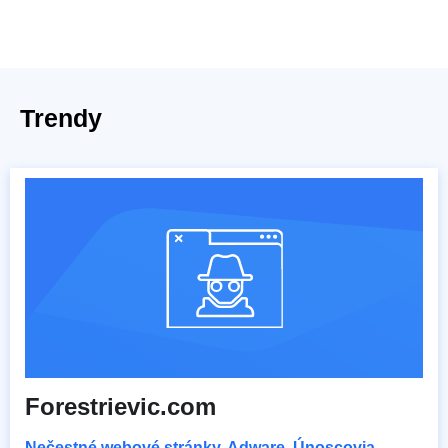
Trendy
Forestrievic.com
Nečestné webové stránky
,
Adware
,
Únoscovia