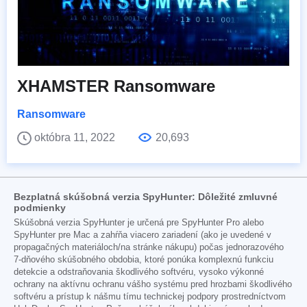
XHAMSTER Ransomware
Ransomware
októbra 11, 2022
20,693
Bezplatná skúšobná verzia SpyHunter: Dôležité zmluvné
podmienky
Skúšobná verzia SpyHunter je určená pre SpyHunter Pro alebo
SpyHunter pre Mac a zahŕňa viacero zariadení (ako je uvedené v
propagačných materiáloch/na stránke nákupu) počas jednorazového
7-dňového skúšobného obdobia, ktoré ponúka komplexnú funkciu
detekcie a odstraňovania škodlivého softvéru, vysoko výkonné
ochrany na aktívnu ochranu vášho systému pred hrozbami škodlivého
softvéru a prístup k nášmu tímu technickej podpory prostredníctvom