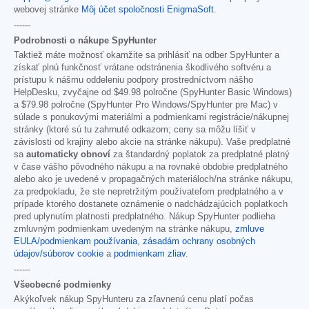
webovej stránke
Môj účet spoločnosti EnigmaSoft
.
------
Podrobnosti o nákupe SpyHunter
Taktiež máte možnosť okamžite sa prihlásiť na odber SpyHunter a
získať plnú funkčnosť vrátane odstránenia škodlivého softvéru a
prístupu k nášmu oddeleniu podpory prostredníctvom nášho
HelpDesku, zvyčajne od
$49.98
polročne (SpyHunter Basic Windows)
a
$79.98
polročne (SpyHunter Pro Windows/SpyHunter pre Mac) v
súlade s ponukovými materiálmi a podmienkami registrácie/nákupnej
stránky (ktoré sú tu zahrnuté odkazom; ceny sa môžu líšiť v
závislosti od krajiny alebo akcie na stránke nákupu). Vaše predplatné
sa
automaticky obnoví
za štandardný poplatok za predplatné platný
v čase vášho pôvodného nákupu a na rovnaké obdobie predplatného
alebo ako je uvedené v propagačných materiáloch/na stránke nákupu,
za predpokladu, že ste nepretržitým používateľom predplatného a v
prípade ktorého dostanete oznámenie o nadchádzajúcich poplatkoch
pred uplynutím platnosti predplatného. Nákup SpyHunter podlieha
zmluvným podmienkam uvedeným na stránke nákupu,
zmluve
EULA/podmienkam používania
,
zásadám ochrany osobných
údajov/súborov cookie
a
podmienkam zliav
.
------
Všeobecné podmienky
Akýkoľvek nákup SpyHunteru za zľavnenú cenu platí počas