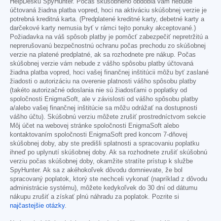
HelpDesku SpyHunter. Počas skúšobného obdobia vám nebude
účtovaná žiadna platba vopred, hoci na aktiváciu skúšobnej verzie je
potrebná kreditná karta. (Predplatené kreditné karty, debetné karty a
darčekové karty nemusia byť v rámci tejto ponuky akceptované.)
Požiadavka na váš spôsob platby je pomôcť zabezpečiť nepretržitú a
neprerušovanú bezpečnostnú ochranu počas prechodu zo skúšobnej
verzie na platené predplatné, ak sa rozhodnete pre nákup. Počas
skúšobnej verzie vám nebude z vášho spôsobu platby účtovaná
žiadna platba vopred, hoci vašej finančnej inštitúcii môžu byť zaslané
žiadosti o autorizáciu na overenie platnosti vášho spôsobu platby
(takéto autorizačné odoslania nie sú žiadosťami o poplatky od
spoločnosti EnigmaSoft, ale v závislosti od vášho spôsobu platby
a/alebo vašej finančnej inštitúcie sa môžu odrážať na dostupnosti
vášho účtu). Skúšobnú verziu môžete zrušiť prostredníctvom sekcie
Môj účet na webovej stránke spoločnosti EnigmaSoft alebo
kontaktovaním spoločnosti EnigmaSoft pred koncom 7-dňovej
skúšobnej doby, aby ste predišli splatnosti a spracovaniu poplatku
ihneď po uplynutí skúšobnej doby. Ak sa rozhodnete zrušiť skúšobnú
verziu počas skúšobnej doby, okamžite stratíte prístup k službe
SpyHunter. Ak sa z akéhokoľvek dôvodu domnievate, že bol
spracovaný poplatok, ktorý ste nechceli vykonať (napríklad z dôvodu
administrácie systému), môžete kedykoľvek do 30 dní od dátumu
nákupu zrušiť a získať plnú náhradu za poplatok. Pozrite si
najčastejšie otázky
.