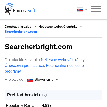
Skip
to
Slovenčina
content
Databáza hrozieb
Nečestné webové stránky
Searcherbright.com
Searcherbright.com
Do roku
Mezo
v roku
Nečestné webové stránky
,
Únoscovia prehliadača
,
Potenciálne nechcené
programy
Preložiť do:
Slovenčina
Prehľad hrozieb
?
Popularity Rank:
4,837