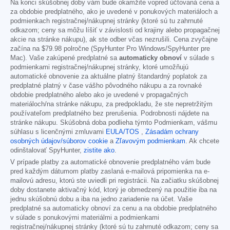
Na konci skúšobnej doby vám bude okamžite vopred účtovaná cena a
za obdobie predplatného, ako je uvedené v ponukových materiáloch a
podmienkach registračnej/nákupnej stránky (ktoré sú tu zahrnuté
odkazom; ceny sa môžu líšiť v závislosti od krajiny alebo propagačnej
akcie na stránke nákupu), ak ste odber včas nezrušili. Cena zvyčajne
začína na
$79.98
polročne (SpyHunter Pro Windows/SpyHunter pre
Mac). Vaše zakúpené predplatné sa
automaticky obnoví
v súlade s
podmienkami registračnej/nákupnej stránky, ktoré umožňujú
automatické obnovenie za aktuálne platný štandardný poplatok za
predplatné platný v čase vášho pôvodného nákupu a za rovnaké
obdobie predplatného alebo ako je uvedené v propagačných
materiáloch/na stránke nákupu, za predpokladu, že ste nepretržitým
používateľom predplatného bez prerušenia. Podrobnosti nájdete na
stránke nákupu. Skúšobná doba podlieha týmto Podmienkam, vášmu
súhlasu s licenčnými zmluvami
EULA/TOS
,
Zásadám ochrany
osobných údajov/súborov cookie
a
Zľavovým podmienkam
. Ak chcete
odinštalovať SpyHunter,
zistite ako
.
V prípade platby za automatické obnovenie predplatného vám bude
pred každým dátumom platby zaslaná e-mailová pripomienka na e-
mailovú adresu, ktorú ste uviedli pri registrácii. Na začiatku skúšobnej
doby dostanete aktivačný kód, ktorý je obmedzený na použitie iba na
jednu skúšobnú dobu a iba na jedno zariadenie na účet. Vaše
predplatné sa automaticky obnoví za cenu a na obdobie predplatného
v súlade s ponukovými materiálmi a podmienkami
registračnej/nákupnej stránky (ktoré sú tu zahrnuté odkazom; ceny sa