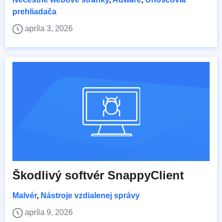
prehliadača
apríla 3, 2026
Škodlivý softvér SnappyClient
Malvér
,
Nástroje vzdialenej správy
apríla 9, 2026