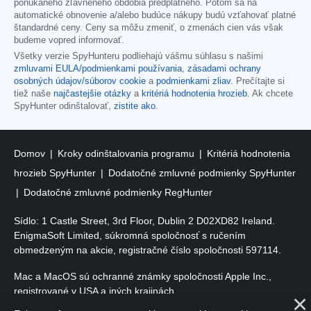
ponúkaného zľavneného obdobia predplatného. Potom sa na
automatické obnovenie a/alebo budúce nákupy budú vzťahovať platné
štandardné ceny. Ceny sa môžu zmeniť, o zmenách cien vás však
budeme vopred informovať.
Všetky verzie SpyHunteru podliehajú vášmu súhlasu s našimi
zmluvami EULA/podmienkami používania
,
zásadami ochrany
osobných údajov/súborov cookie
a
podmienkami zliav
. Prečítajte si
tiež naše
najčastejšie otázky
a
kritériá hodnotenia hrozieb
. Ak chcete
SpyHunter odinštalovať,
zistite ako
.
Domov
Kroky odinštalovania programu
Kritériá hodnotenia
hrozieb SpyHunter
Dodatočné zmluvné podmienky SpyHunter
Dodatočné zmluvné podmienky RegHunter
Sídlo: 1 Castle Street, 3rd Floor, Dublin 2 D02XD82 Ireland.
EnigmaSoft Limited, súkromná spoločnosť s ručením
obmedzeným na akcie, registračné číslo spoločnosti 597114.
Mac a MacOS sú ochranné známky spoločnosti Apple Inc.,
registrované v USA a iných krajinách.