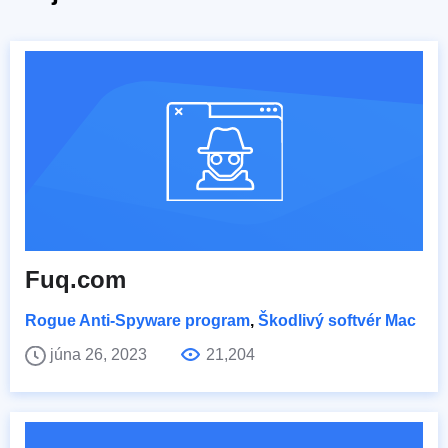
Fuq.com
Rogue Anti-Spyware program
,
Škodlivý softvér Mac
júna 26, 2023
21,204