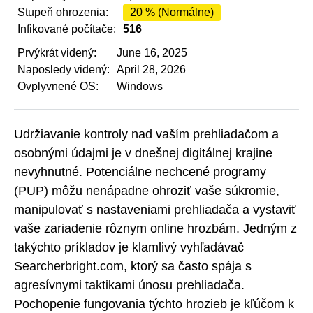
Stupeň ohrozenia:
20 % (Normálne)
Infikované počítače:
516
Prvýkrát videný:
June 16, 2025
Naposledy videný:
April 28, 2026
Ovplyvnené OS:
Windows
Udržiavanie kontroly nad vaším prehliadačom a
osobnými údajmi je v dnešnej digitálnej krajine
nevyhnutné. Potenciálne nechcené programy
(PUP) môžu nenápadne ohroziť vaše súkromie,
manipulovať s nastaveniami prehliadača a vystaviť
vaše zariadenie rôznym online hrozbám. Jedným z
takýchto príkladov je klamlivý vyhľadávač
Searcherbright.com, ktorý sa často spája s
agresívnymi taktikami únosu prehliadača.
Pochopenie fungovania týchto hrozieb je kľúčom k