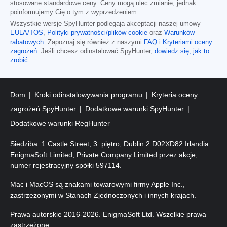
stosowane standardowe ceny. Ceny mogą ulec zmianie, jednak
poinformujemy Cię o tym z wyprzedzeniem.
Wszystkie wersje SpyHunter podlegają akceptacji naszej umowy
EULA/TOS
,
Polityki prywatności/plików cookie
oraz
Warunków
rabatowych
. Zapoznaj się również z naszymi
FAQ
i
Kryteriami oceny
zagrożeń
. Jeśli chcesz odinstalować SpyHunter,
dowiedz się, jak to
zrobić
.
Dom
Kroki odinstalowywania programu
Kryteria oceny
zagrożeń SpyHunter
Dodatkowe warunki SpyHunter
Dodatkowe warunki RegHunter
Siedziba: 1 Castle Street, 3. piętro, Dublin 2 D02XD82 Irlandia.
EnigmaSoft Limited, Private Company Limited przez akcje,
numer rejestracyjny spółki 597114.
Mac i MacOS są znakami towarowymi firmy Apple Inc.,
zastrzeżonymi w Stanach Zjednoczonych i innych krajach.
Prawa autorskie 2016-
2026
. EnigmaSoft Ltd. Wszelkie prawa
zastrzeżone.