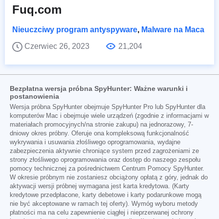
Fuq.com
Nieuczciwy program antyspyware
,
Malware na Maca
Czerwiec 26, 2023
21,204
Bezpłatna wersja próbna SpyHunter: Ważne warunki i
postanowienia
Wersja próbna SpyHunter obejmuje SpyHunter Pro lub SpyHunter dla
komputerów Mac i obejmuje wiele urządzeń (zgodnie z informacjami w
materiałach promocyjnych/na stronie zakupu) na jednorazowy, 7-
dniowy okres próbny. Oferuje ona kompleksową funkcjonalność
wykrywania i usuwania złośliwego oprogramowania, wydajne
zabezpieczenia aktywnie chroniące system przed zagrożeniami ze
strony złośliwego oprogramowania oraz dostęp do naszego zespołu
pomocy technicznej za pośrednictwem Centrum Pomocy SpyHunter.
W okresie próbnym nie zostaniesz obciążony opłatą z góry, jednak do
aktywacji wersji próbnej wymagana jest karta kredytowa. (Karty
kredytowe przedpłacone, karty debetowe i karty podarunkowe mogą
nie być akceptowane w ramach tej oferty). Wymóg wyboru metody
płatności ma na celu zapewnienie ciągłej i nieprzerwanej ochrony