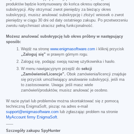
produktów będzie kontynuowany do końca okresu opłaconej
subskrypcji. Aby otrzymać zwrot pieniędzy za bieżący okres
subskrypcji, musisz anulować subskrypcję i złożyć wniosek o zwrot
pieniędzy w ciągu 30 dni od daty ostatniego zakupu. Po przetworzeniu
zwrotu natychmiast utracisz pełną funkcjonalność.
Możesz anulować subskrypcję lub okres próbny w następujący
sposób:
Wejdź na stronę
www.enigmasoftware.com
i kliknij przycisk
„Zaloguj się”
w prawym górnym rogu.
Zaloguj się, podając swoją nazwę użytkownika i hasło.
W menu nawigacyjnym przejdź do
sekcji
„Zamówienie/Licencje”.
Obok zamówienia/licencji znajduje
się przycisk umożliwiający anulowanie subskrypcji, jeśli ma
to zastosowanie. Uwaga: jeśli masz wiele
zamówień/produktów, musisz anulować je osobno.
W razie pytań lub problemów można skontaktować się z pomocą
techniczną EnigmaSoft, pisząc na adres e-mail
support@enigmasoftware.com
lub zgłaszając problem na stronie
MyAccount firmy EnigmaSoft
.
------
Szczegóły zakupu SpyHunter