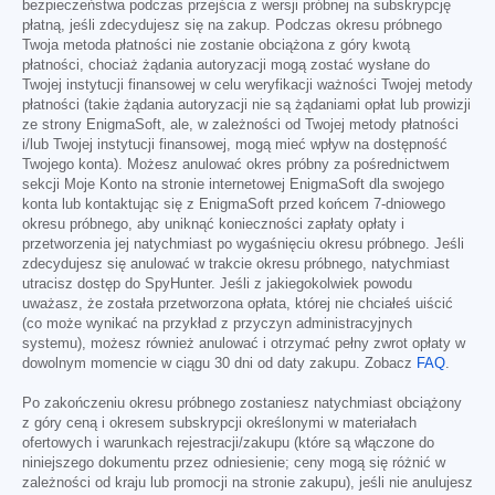
bezpieczeństwa podczas przejścia z wersji próbnej na subskrypcję
płatną, jeśli zdecydujesz się na zakup. Podczas okresu próbnego
Twoja metoda płatności nie zostanie obciążona z góry kwotą
płatności, chociaż żądania autoryzacji mogą zostać wysłane do
Twojej instytucji finansowej w celu weryfikacji ważności Twojej metody
płatności (takie żądania autoryzacji nie są żądaniami opłat lub prowizji
ze strony EnigmaSoft, ale, w zależności od Twojej metody płatności
i/lub Twojej instytucji finansowej, mogą mieć wpływ na dostępność
Twojego konta). Możesz anulować okres próbny za pośrednictwem
sekcji Moje Konto na stronie internetowej EnigmaSoft dla swojego
konta lub kontaktując się z EnigmaSoft przed końcem 7-dniowego
okresu próbnego, aby uniknąć konieczności zapłaty opłaty i
przetworzenia jej natychmiast po wygaśnięciu okresu próbnego. Jeśli
zdecydujesz się anulować w trakcie okresu próbnego, natychmiast
utracisz dostęp do SpyHunter. Jeśli z jakiegokolwiek powodu
uważasz, że została przetworzona opłata, której nie chciałeś uiścić
(co może wynikać na przykład z przyczyn administracyjnych
systemu), możesz również anulować i otrzymać pełny zwrot opłaty w
dowolnym momencie w ciągu 30 dni od daty zakupu. Zobacz
FAQ
.
Po zakończeniu okresu próbnego zostaniesz natychmiast obciążony
z góry ceną i okresem subskrypcji określonymi w materiałach
ofertowych i warunkach rejestracji/zakupu (które są włączone do
niniejszego dokumentu przez odniesienie; ceny mogą się różnić w
zależności od kraju lub promocji na stronie zakupu), jeśli nie anulujesz