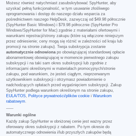
Możesz również natychmiast zasubskrybować SpyHunter, aby
uzyskać pełną funkcjonalność, w tym usuwanie złośliwego
oprogramowania i dostęp do naszego działu wsparcia za
pośrednictwem naszego HelpDesk, zazwyczaj od
$49.98
półrocznie
(SpyHunter Basic Windows) i
$79.98
półrocznie (SpyHunter Pro
Windows/SpyHunter for Mac) zgodnie z materiałami ofertowymi i
warunkami rejestracji/strony zakupu (które są włączone niniejszym
przez odniesienie; ceny mogą się różnić w zależności od kraju lub
promocji na stronie zakupu). Twoja subskrypcja zostanie
automatycznie odnowiona
po obowiązującej standardowej opłacie
abonamentowej obowiązującej w momencie pierwotnego zakupu
subskrypcji i na taki sam okres subskrypcji lub zgodnie z
informacjami określonymi w materiałach promocyjnych/stronie
zakupu, pod warunkiem, że jesteś ciągłym, nieprzerwanym
użytkownikiem subskrypcji i otrzymasz powiadomienie o
nadchodzących opłatach przed wygaśnięciem subskrypcji. Zakup
SpyHunter podlega warunkom określonym na stronie zakupu,
EULA/TOS
,
Polityce prywatności/plików cookie
i
Warunkom
rabatowym
.
------
Warunki ogólne
Każdy zakup SpyHunter w obniżonej cenie jest ważny przez
oferowany okres subskrypcji z rabatem. Po tym okresie do
automatycznego odnowienia i/lub przyszłych zakupów będą