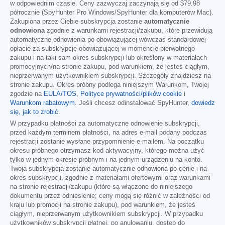
w odpowiednim czasie. Ceny zazwyczaj zaczynają się od
$79.98
półrocznie (SpyHunter Pro Windows/SpyHunter dla komputerów Mac).
Zakupiona przez Ciebie subskrypcja zostanie
automatycznie
odnowiona
zgodnie z warunkami rejestracji/zakupu, które przewidują
automatyczne odnowienia po obowiązującej wówczas standardowej
opłacie za subskrypcję obowiązującej w momencie pierwotnego
zakupu i na taki sam okres subskrypcji lub określony w materiałach
promocyjnych/na stronie zakupu, pod warunkiem, że jesteś ciągłym,
nieprzerwanym użytkownikiem subskrypcji. Szczegóły znajdziesz na
stronie zakupu. Okres próbny podlega niniejszym Warunkom, Twojej
zgodzie na
EULA/TOS
,
Polityce prywatności/plików cookie
i
Warunkom rabatowym
. Jeśli chcesz odinstalować SpyHunter,
dowiedz
się, jak to zrobić
.
W przypadku płatności za automatyczne odnowienie subskrypcji,
przed każdym terminem płatności, na adres e-mail podany podczas
rejestracji zostanie wysłane przypomnienie e-mailem. Na początku
okresu próbnego otrzymasz kod aktywacyjny, którego można użyć
tylko w jednym okresie próbnym i na jednym urządzeniu na konto.
Twoja subskrypcja zostanie automatycznie odnowiona po cenie i na
okres subskrypcji, zgodnie z materiałami ofertowymi oraz warunkami
na stronie rejestracji/zakupu (które są włączone do niniejszego
dokumentu przez odniesienie; ceny mogą się różnić w zależności od
kraju lub promocji na stronie zakupu), pod warunkiem, że jesteś
ciągłym, nieprzerwanym użytkownikiem subskrypcji. W przypadku
użytkowników subskrypcji płatnej, po anulowaniu, dostęp do