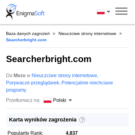
Skip
to
Polski
content
Baza danych zagrożeń
Nieuczciwe strony internetowe
Searcherbright.com
Searcherbright.com
Do
Mezo
w
Nieuczciwe strony internetowe
,
Porywacze przeglądarek
,
Potencjalnie niechciane
programy
Przetłumacz na:
Polski
Karta wyników zagrożenia
?
Popularity Rank:
4,837