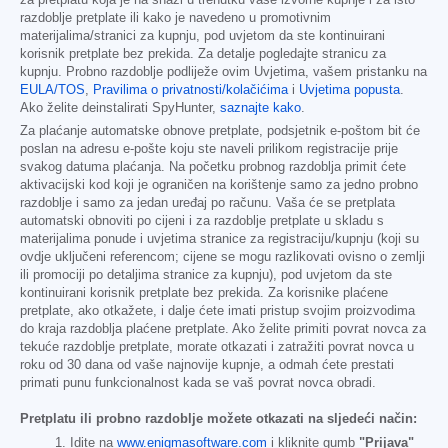
razdoblje pretplate ili kako je navedeno u promotivnim
materijalima/stranici za kupnju, pod uvjetom da ste kontinuirani
korisnik pretplate bez prekida. Za detalje pogledajte stranicu za
kupnju. Probno razdoblje podliježe ovim Uvjetima, vašem pristanku na
EULA/TOS
,
Pravilima o privatnosti/kolačićima
i
Uvjetima popusta
.
Ako želite deinstalirati SpyHunter,
saznajte kako
.
Za plaćanje automatske obnove pretplate, podsjetnik e-poštom bit će
poslan na adresu e-pošte koju ste naveli prilikom registracije prije
svakog datuma plaćanja. Na početku probnog razdoblja primit ćete
aktivacijski kod koji je ograničen na korištenje samo za jedno probno
razdoblje i samo za jedan uređaj po računu. Vaša će se pretplata
automatski obnoviti po cijeni i za razdoblje pretplate u skladu s
materijalima ponude i uvjetima stranice za registraciju/kupnju (koji su
ovdje uključeni referencom; cijene se mogu razlikovati ovisno o zemlji
ili promociji po detaljima stranice za kupnju), pod uvjetom da ste
kontinuirani korisnik pretplate bez prekida. Za korisnike plaćene
pretplate, ako otkažete, i dalje ćete imati pristup svojim proizvodima
do kraja razdoblja plaćene pretplate. Ako želite primiti povrat novca za
tekuće razdoblje pretplate, morate otkazati i zatražiti povrat novca u
roku od 30 dana od vaše najnovije kupnje, a odmah ćete prestati
primati punu funkcionalnost kada se vaš povrat novca obradi.
Pretplatu ili probno razdoblje možete otkazati na sljedeći način:
Idite na
www.enigmasoftware.com
i kliknite gumb
"Prijava"