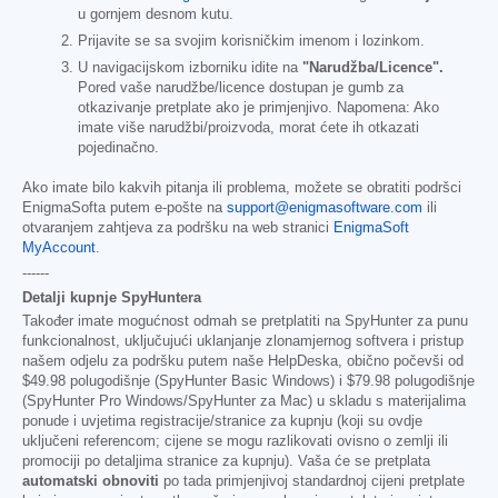
u gornjem desnom kutu.
Prijavite se sa svojim korisničkim imenom i lozinkom.
U navigacijskom izborniku idite na
"Narudžba/Licence".
Pored vaše narudžbe/licence dostupan je gumb za
otkazivanje pretplate ako je primjenjivo. Napomena: Ako
imate više narudžbi/proizvoda, morat ćete ih otkazati
pojedinačno.
Ako imate bilo kakvih pitanja ili problema, možete se obratiti podršci
EnigmaSofta putem e-pošte na
support@enigmasoftware.com
ili
otvaranjem zahtjeva za podršku na web stranici
EnigmaSoft
MyAccount
.
------
Detalji kupnje SpyHuntera
Također imate mogućnost odmah se pretplatiti na SpyHunter za punu
funkcionalnost, uključujući uklanjanje zlonamjernog softvera i pristup
našem odjelu za podršku putem naše HelpDeska, obično počevši od
$49.98
polugodišnje (SpyHunter Basic Windows) i
$79.98
polugodišnje
(SpyHunter Pro Windows/SpyHunter za Mac) u skladu s materijalima
ponude i uvjetima registracije/stranice za kupnju (koji su ovdje
uključeni referencom; cijene se mogu razlikovati ovisno o zemlji ili
promociji po detaljima stranice za kupnju). Vaša će se pretplata
automatski obnoviti
po tada primjenjivoj standardnoj cijeni pretplate