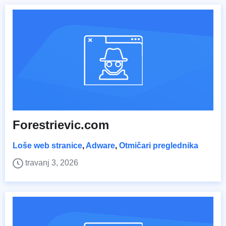
Forestrievic.com
Loše web stranice
,
Adware
,
Otmičari preglednika
travanj 3, 2026