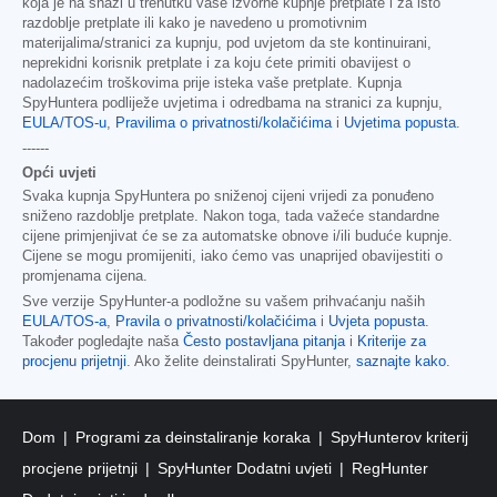
koja je na snazi u trenutku vaše izvorne kupnje pretplate i za isto
razdoblje pretplate ili kako je navedeno u promotivnim
materijalima/stranici za kupnju, pod uvjetom da ste kontinuirani,
neprekidni korisnik pretplate i za koju ćete primiti obavijest o
nadolazećim troškovima prije isteka vaše pretplate. Kupnja
SpyHuntera podliježe uvjetima i odredbama na stranici za kupnju,
EULA/TOS-u
,
Pravilima o privatnosti/kolačićima
i
Uvjetima popusta
.
------
Opći uvjeti
Svaka kupnja SpyHuntera po sniženoj cijeni vrijedi za ponuđeno
sniženo razdoblje pretplate. Nakon toga, tada važeće standardne
cijene primjenjivat će se za automatske obnove i/ili buduće kupnje.
Cijene se mogu promijeniti, iako ćemo vas unaprijed obavijestiti o
promjenama cijena.
Sve verzije SpyHunter-a podložne su vašem prihvaćanju naših
EULA/TOS-a
,
Pravila o privatnosti/kolačićima
i
Uvjeta popusta
.
Također pogledajte naša
Često postavljana pitanja
i
Kriterije za
procjenu prijetnji
. Ako želite deinstalirati SpyHunter,
saznajte kako
.
Dom
Programi za deinstaliranje koraka
SpyHunterov kriterij
procjene prijetnji
SpyHunter Dodatni uvjeti
RegHunter