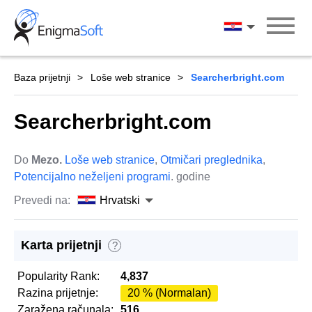
Skip
to
Hrvatski
content
Baza prijetnji
Loše web stranice
Searcherbright.com
Searcherbright.com
Do
Mezo.
Loše web stranice
,
Otmičari preglednika
,
Potencijalno neželjeni programi
. godine
Prevedi na:
Hrvatski
Karta prijetnji
?
Popularity Rank:
4,837
Razina prijetnje:
20 % (Normalan)
Zaražena računala:
516