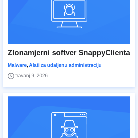
Zlonamjerni softver SnappyClienta
Malware
,
Alati za udaljenu administraciju
travanj 9, 2026