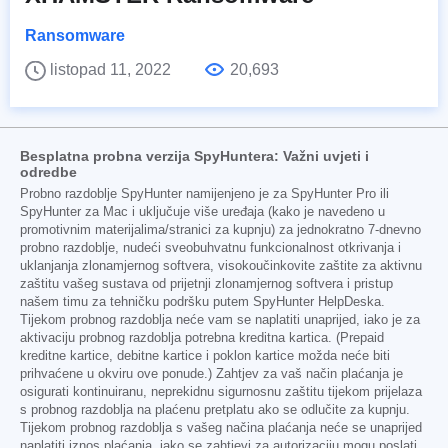
Ransomware
listopad 11, 2022
20,693
Besplatna probna verzija SpyHuntera: Važni uvjeti i
odredbe
Probno razdoblje SpyHunter namijenjeno je za SpyHunter Pro ili
SpyHunter za Mac i uključuje više uređaja (kako je navedeno u
promotivnim materijalima/stranici za kupnju) za jednokratno 7-dnevno
probno razdoblje, nudeći sveobuhvatnu funkcionalnost otkrivanja i
uklanjanja zlonamjernog softvera, visokoučinkovite zaštite za aktivnu
zaštitu vašeg sustava od prijetnji zlonamjernog softvera i pristup
našem timu za tehničku podršku putem SpyHunter HelpDeska.
Tijekom probnog razdoblja neće vam se naplatiti unaprijed, iako je za
aktivaciju probnog razdoblja potrebna kreditna kartica. (Prepaid
kreditne kartice, debitne kartice i poklon kartice možda neće biti
prihvaćene u okviru ove ponude.) Zahtjev za vaš način plaćanja je
osigurati kontinuiranu, neprekidnu sigurnosnu zaštitu tijekom prijelaza
s probnog razdoblja na plaćenu pretplatu ako se odlučite za kupnju.
Tijekom probnog razdoblja s vašeg načina plaćanja neće se unaprijed
naplatiti iznos plaćanja, iako se zahtjevi za autorizaciju mogu poslati