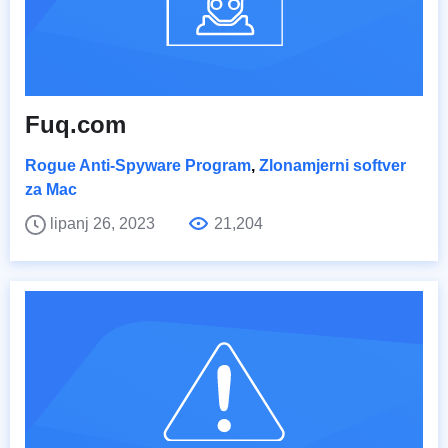
Fuq.com
Rogue Anti-Spyware Program
,
Zlonamjerni softver
za Mac
lipanj 26, 2023
21,204