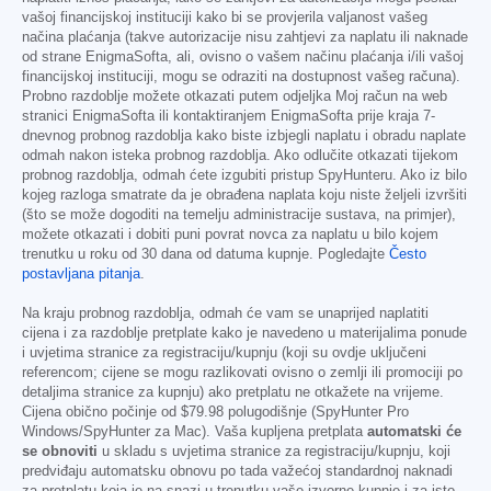
vašoj financijskoj instituciji kako bi se provjerila valjanost vašeg
načina plaćanja (takve autorizacije nisu zahtjevi za naplatu ili naknade
od strane EnigmaSofta, ali, ovisno o vašem načinu plaćanja i/ili vašoj
financijskoj instituciji, mogu se odraziti na dostupnost vašeg računa).
Probno razdoblje možete otkazati putem odjeljka Moj račun na web
stranici EnigmaSofta ili kontaktiranjem EnigmaSofta prije kraja 7-
dnevnog probnog razdoblja kako biste izbjegli naplatu i obradu naplate
odmah nakon isteka probnog razdoblja. Ako odlučite otkazati tijekom
probnog razdoblja, odmah ćete izgubiti pristup SpyHunteru. Ako iz bilo
kojeg razloga smatrate da je obrađena naplata koju niste željeli izvršiti
(što se može dogoditi na temelju administracije sustava, na primjer),
možete otkazati i dobiti puni povrat novca za naplatu u bilo kojem
trenutku u roku od 30 dana od datuma kupnje. Pogledajte
Često
postavljana pitanja
.
Na kraju probnog razdoblja, odmah će vam se unaprijed naplatiti
cijena i za razdoblje pretplate kako je navedeno u materijalima ponude
i uvjetima stranice za registraciju/kupnju (koji su ovdje uključeni
referencom; cijene se mogu razlikovati ovisno o zemlji ili promociji po
detaljima stranice za kupnju) ako pretplatu ne otkažete na vrijeme.
Cijena obično počinje od
$79.98
polugodišnje (SpyHunter Pro
Windows/SpyHunter za Mac). Vaša kupljena pretplata
automatski će
se obnoviti
u skladu s uvjetima stranice za registraciju/kupnju, koji
predviđaju automatsku obnovu po tada važećoj standardnoj naknadi
za pretplatu koja je na snazi u trenutku vaše izvorne kupnje i za isto