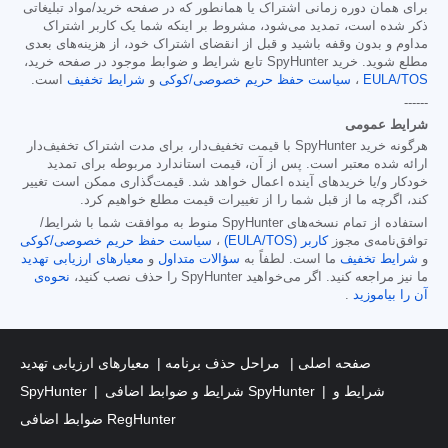
برای همان دوره زمانی اشتراک یا همانطور که در صفحه خرید/مواد تبلیغاتی
ذکر شده است، تمدید می‌شود، مشروط بر اینکه شما یک کاربر اشتراک
مداوم و بدون وقفه باشید و قبل از انقضای اشتراک خود، از هزینه‌های بعدی
مطلع شوید. خرید SpyHunter تابع شرایط و ضوابط موجود در صفحه خرید،
EULA/TOS
،
سیاست حفظ حریم خصوصی/کوکی
و
شرایط تخفیف
است.
------
شرایط عمومی
هرگونه خرید SpyHunter با قیمت تخفیف‌دار، برای مدت اشتراک تخفیف‌دار
ارائه شده معتبر است. پس از آن، قیمت استاندارد مربوطه برای تمدید
خودکار و/یا خریدهای آینده اعمال خواهد شد. قیمت‌گذاری ممکن است تغییر
کند، اگرچه ما از قبل شما را از تغییرات قیمت مطلع خواهیم کرد.
استفاده از تمام نسخه‌های SpyHunter منوط به موافقت شما با شرایط/
توافق‌نامه‌ی مجوز
کاربر (EULA/TOS)
،
سیاست حفظ حریم خصوصی/کوکی
و
شرایط تخفیف
ما است. لطفاً به
سؤالات متداول
و
معیارهای ارزیابی تهدید
ما نیز مراجعه کنید. اگر می‌خواهید SpyHunter را حذف نصب کنید،
نحوه‌ی
آن را بیاموزید
.
صفحه اصلی
مراحل حذف برنامه
معیارهای ارزیابی تهدید
شرایط و
شرایط و ضوابط اضافی SpyHunter
SpyHunter
ضوابط اضافی RegHunter