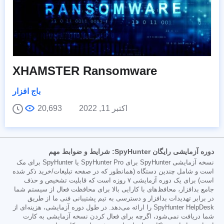
XHAMSTER Ransomware
باج افزار
اکتبر 11, 2022
20,693
دوره آزمایشی رایگان SpyHunter: شرایط و ضوابط مهم
نسخه آزمایشی SpyHunter برای SpyHunter Pro یا SpyHunter برای مک
است و شامل چندین دستگاه (همانطور که در صفحه تبلیغات/خرید ذکر شده
است) برای یک دوره آزمایشی ۷ روزه است که قابلیت تشخیص و حذف
جامع بدافزار، محافظ‌های با کارایی بالا برای محافظت فعال از سیستم شما
در برابر تهدیدات بدافزار و دسترسی به تیم پشتیبانی فنی ما از طریق
SpyHunter HelpDesk را ارائه می‌دهد. در طول دوره آزمایشی، هزینه‌ای از
شما دریافت نمی‌شود، اگرچه برای فعال کردن نسخه آزمایشی به کارت