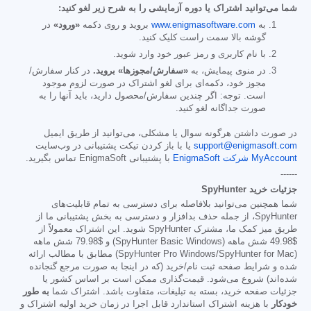
شما می‌توانید اشتراک یا دوره آزمایشی را به شرح زیر لغو کنید:
به
www.enigmasoftware.com
بروید و روی دکمه
«ورود»
در
گوشه بالا سمت راست کلیک کنید.
با نام کاربری و رمز عبور خود وارد شوید.
در منوی پیمایش، به
«سفارش/مجوزها» بروید.
در کنار سفارش/
مجوز خود، دکمه‌ای برای لغو اشتراک در صورت لزوم موجود
است. توجه: اگر چندین سفارش/محصول دارید، باید آنها را به
صورت جداگانه لغو کنید.
در صورت داشتن هرگونه سوال یا مشکلی، می‌توانید از طریق ایمیل
support@enigmasoft.com
یا با باز کردن تیکت پشتیبانی در وب‌سایت
MyAccount شرکت EnigmaSoft
با پشتیبانی EnigmaSoft تماس بگیرید.
------
جزئیات خرید SpyHunter
شما همچنین می‌توانید بلافاصله برای دسترسی به تمام قابلیت‌های
SpyHunter، از جمله حذف بدافزار و دسترسی به بخش پشتیبانی ما از
طریق میز کمک ما، مشترک SpyHunter شوید. این اشتراک معمولاً از
$49.98
شش ماهه (SpyHunter Basic Windows) و
$79.98
شش ماهه
(SpyHunter Pro Windows/SpyHunter for Mac) مطابق با مطالب ارائه
شده و شرایط صفحه ثبت نام/خرید (که در اینجا به صورت مرجع گنجانده
شده‌اند) شروع می‌شود. قیمت‌گذاری ممکن است بر اساس کشور یا
جزئیات صفحه خرید، بسته به تبلیغات، متفاوت باشد. اشتراک شما
به طور
خودکار
با هزینه اشتراک استاندارد قابل اجرا در زمان خرید اولیه اشتراک و