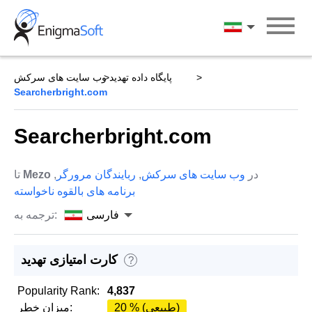
Skip
to
فارسی
content
پایگاه داده تهدید
وب سایت های سرکش
Searcherbright.com
Searcherbright.com
در
وب سایت های سرکش
,
ربایندگان مرورگر
,
Mezo
تا
برنامه های بالقوه ناخواسته
فارسی
ترجمه به:
کارت امتیازی تهدید
?
Popularity Rank:
4,837
20 % (طبیعی)
میزان خطر: