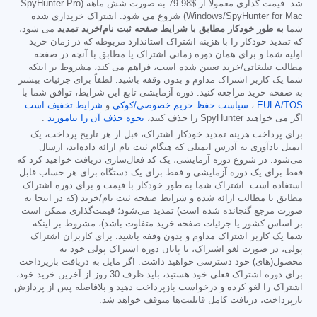
شد. قیمت گذاری معمولاً از
$79.98
به صورت شش ماهه (SpyHunter Pro
Windows/SpyHunter for Mac) شروع می شود. اشتراک خریداری شده
شما
به طور خودکار مطابق با شرایط صفحه ثبت نام/خرید تمدید
می شود،
که تمدید خودکار را با هزینه اشتراک استاندارد مربوطه که در زمان خرید
اولیه شما و برای همان دوره زمانی اشتراک یا مطابق با آنچه در صفحه
مطالب تبلیغاتی/خرید تعیین شده است، فراهم می کند، مشروط بر اینکه
شما یک کاربر اشتراک مداوم و بدون وقفه باشید. لطفاً برای جزئیات بیشتر
به صفحه خرید مراجعه کنید. دوره آزمایشی تابع این شرایط، توافق شما با
EULA/TOS
،
سیاست حفظ حریم خصوصی/کوکی
و
شرایط تخفیف است
.
اگر می خواهید SpyHunter را حذف کنید،
نحوه حذف آن را بیاموزید
.
برای پرداخت هزینه تمدید خودکار اشتراک، قبل از هر تاریخ پرداخت، یک
ایمیل یادآوری به آدرس ایمیلی که هنگام ثبت نام ارائه داده‌اید، ارسال
می‌شود. در شروع دوره آزمایشی، یک کد فعال‌سازی دریافت خواهید کرد که
فقط برای یک دوره آزمایشی و فقط برای یک دستگاه برای هر حساب قابل
استفاده است. اشتراک شما به طور خودکار با قیمت و برای دوره اشتراک
مطابق با مطالب ارائه شده و شرایط صفحه ثبت نام/خرید (که در اینجا به
صورت مرجع گنجانده شده است) تمدید می‌شود؛ قیمت‌گذاری ممکن است
بر اساس کشور یا جزئیات صفحه خرید متفاوت باشد)، مشروط بر اینکه
شما یک کاربر اشتراک مداوم و بدون وقفه باشید. برای کاربران اشتراک
پولی، در صورت لغو اشتراک، تا پایان دوره اشتراک پولی خود به
محصول(های) خود دسترسی خواهید داشت. اگر مایل به دریافت بازپرداخت
برای دوره اشتراک فعلی خود هستید، باید ظرف 30 روز از آخرین خرید خود،
اشتراک را لغو کرده و درخواست بازپرداخت دهید و بلافاصله پس از پردازش
بازپرداخت، دریافت کامل قابلیت‌ها متوقف خواهد شد.