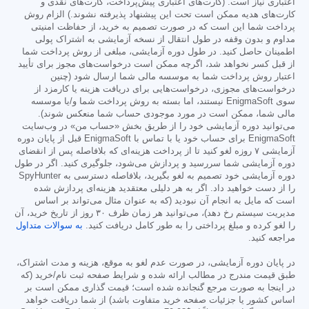
اعتباری نیاز است. (کارت‌های اعتباری پیش‌پرداخت، کارت‌های نقدی و
کارت‌های هدیه ممکن است تحت این پیشنهاد پذیرفته نشوند.) الزام روش
پرداخت شما این است که در صورت تصمیم به خرید، از حفاظت امنیتی
مداوم و بدون وقفه در طول انتقال از نسخه آزمایشی به اشتراک پولی
اطمینان حاصل کنید. در طول دوره آزمایشی، مبلغی از روش پرداخت شما
از قبل کسر نخواهد شد، اگرچه ممکن است درخواست‌های مجوز برای تأیید
اعتبار روش پرداخت شما به موسسه مالی شما ارسال شود (چنین
درخواست‌های مجوزی، درخواست‌هایی برای دریافت هزینه یا کارمزد از
سوی EnigmaSoft نیستند، اما بسته به روش پرداخت شما و/یا موسسه
مالی شما، ممکن است در مورد موجودی حساب شما منعکس شوند).
می‌توانید دوره آزمایشی خود را از طریق بخش «حساب من» در وب‌سایت
EnigmaSoft برای حساب خود یا با تماس با EnigmaSoft قبل از پایان دوره
آزمایشی ۷ روزه لغو کنید تا از پرداخت هزینه‌ای که بلافاصله پس از انقضای
دوره آزمایشی شما سررسید و پردازش می‌شود، جلوگیری کنید. اگر در طول
دوره آزمایشی خود تصمیم به لغو بگیرید، بلافاصله دسترسی به SpyHunter
را از دست خواهید داد. اگر به هر دلیلی معتقدید هزینه‌ای پردازش شده
است که مایل به انجام آن نبودید (که به عنوان مثال می‌تواند بر اساس
مدیریت سیستم رخ دهد)، می‌توانید هر زمان ظرف ۳۰ روز از تاریخ خرید، آن
را لغو کرده و مبلغ پرداختی را به طور کامل دریافت کنید.
به سوالات متداول
مراجعه کنید.
در پایان دوره آزمایشی، در صورت عدم لغو به موقع، هزینه و مدت اشتراک،
طبق قیمت مندرج در مطالب ارائه شده و شرایط صفحه ثبت نام/خرید (که
در اینجا به صورت مرجع گنجانده شده است؛ قیمت گذاری ممکن است بر
اساس کشور یا جزئیات صفحه خرید متفاوت باشد) از شما دریافت خواهد